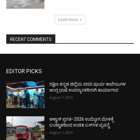
Load more
RECENT COMMENTS
EDITOR PICKS
ದಕ್ಷಿಣ ಕನ್ನಡ ಜಿಲ್ಲೆಯ ಪದವಿ ಪೂರ್ವ ಕಾಲೇಜುಗಳ
ಆಂಗ್ಲ ಭಾಷೆ ಉಪನ್ಯಾಸಕರಿಗಾಗಿ ಕಾರ್ಯಾಗಾರ
August 7, 2026
ಆಳ್ವಾಸ್ ಪ್ರಗತಿ–2026 ಉದ್ಯೋಗ ಮೇಳಕ್ಕೆ
ಬಂಟ್ವಾಳದಿಂದ ಉಚಿತ ಬಸ್‌ಗಳ ವ್ಯವಸ್ಥೆ
August 7, 2026