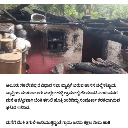
ಆಲೂರು ಸಕಲೇಶಪುರ ವಿಧಾನ ಸಭಾ ವ್ಯಾಪ್ತಿಗೆ ಬರುವ ಹಾಸನ ಜಿಲ್ಲೆ ಕಟ್ಟಾಯ
ವ್ಯಾಪ್ತಿಯ ಮುಕುಂದೂರು ಮಲ್ಲೇನಹಳ್ಳಿ ಗ್ರಾಮದಲ್ಲಿ ಹೇಮಾವತಿ ಎಂಬುವವರ
ಮನೆ ಆಕಸ್ಮಿಕವಾಗಿ ಬೆಂಕಿ ತಗುಲಿ ಹೊತ್ತಿ ಉರಿದಿದ್ದು ಸಂಪೂರ್ಣ ಕರಕಲಾಗಿರುವ
ಘಟನೆ ನಡೆದಿದೆ.
ಮನೆಗೆ ಬೆಂಕಿ ತಗುಲಿ ಉರಿಯುತ್ತಿದ್ದಂತೆ ಗ್ರಾಮ ಜನರು ತಕ್ಷಣ ನೀರು ಹಾಕಿ