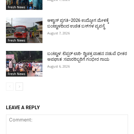
Fresh News
ಆಳ್ವಾಸ್ ಪ್ರಗತಿ–2026 ಉದ್ಯೋಗ ಮೇಳಕ್ಕೆ
ಬಂಟ್ವಾಳದಿಂದ ಉಚಿತ ಬಸ್‌ಗಳ ವ್ಯವಸ್ಥೆ
August 7, 2026
Fresh News
ಬಂಟ್ವಾಳ: ಟಿಪ್ಪರ್ ಲಾರಿ- ದ್ವಿಚಕ್ರ ವಾಹನ ನಡುವೆ ಭೀಕರ
ಅಪಘಾತ :ಸವಾರರಿಬ್ಬರಿಗೆ ಗಂಭೀರ ಗಾಯ
August 6, 2026
Fresh News
LEAVE A REPLY