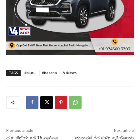
TAGS
#aluru
#hasana
V4News
Previous article
Next article
ದ.ಕ. ಜಿಲ್ಲೆಯ ಕಡೆ 16 ಎನ್‍ಐಎ
ಚುನಾವಣೆ ಗೆದ್ದ ಬಳಿಕ ಪ್ರತಿಯೊಂದು