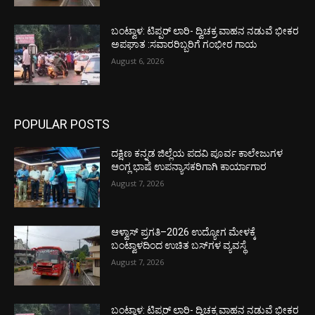
ಬಂಟ್ವಾಳ: ಟಿಪ್ಪರ್ ಲಾರಿ- ದ್ವಿಚಕ್ರ ವಾಹನ ನಡುವೆ ಭೀಕರ
ಅಪಘಾತ :ಸವಾರರಿಬ್ಬರಿಗೆ ಗಂಭೀರ ಗಾಯ
August 6, 2026
POPULAR POSTS
ದಕ್ಷಿಣ ಕನ್ನಡ ಜಿಲ್ಲೆಯ ಪದವಿ ಪೂರ್ವ ಕಾಲೇಜುಗಳ
ಆಂಗ್ಲ ಭಾಷೆ ಉಪನ್ಯಾಸಕರಿಗಾಗಿ ಕಾರ್ಯಾಗಾರ
August 7, 2026
ಆಳ್ವಾಸ್ ಪ್ರಗತಿ–2026 ಉದ್ಯೋಗ ಮೇಳಕ್ಕೆ
ಬಂಟ್ವಾಳದಿಂದ ಉಚಿತ ಬಸ್‌ಗಳ ವ್ಯವಸ್ಥೆ
August 7, 2026
ಬಂಟ್ವಾಳ: ಟಿಪ್ಪರ್ ಲಾರಿ- ದ್ವಿಚಕ್ರ ವಾಹನ ನಡುವೆ ಭೀಕರ