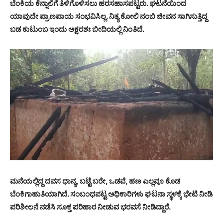
ಬೆಂಕಿಯ ಕೆನ್ನಾಲಿಗೆ ತಿಳಿಗೊಳಿಸಲು ಹರಸಹಾಸಪಟ್ಟರು. ಘಟನೆಯಿಂದ
ಯಾವುದೇ ಪ್ರಾಣಪಾಯ ಸಂಭವಿಸಿಲ್ಲ. ನಿತ್ಯ ಕೋಲಿ ನಂಬಿ ಜೀವನ ಸಾಗಿಸುತ್ತಿದ್ದ
ಬಡ ಕುಟುಂಬ ಇಂದು ಅಕ್ಷರಶಃ ಬೀದಿಯಲ್ಲಿ ನಿಂತಿದೆ.
ಮನೆಯಲ್ಲಿದ್ದ ದವಸ ಧಾನ್ಯ, ಬಟ್ಟೆ ಬರೇ, ಒಡವೆ, ಹಣ ಎಲ್ಲವೂ ಕೊಡ
ಬೆಂಕಿಗಾಹುತಿಯಾಗಿದೆ. ಸಂಬಂಧಪಟ್ಟ ಅಧಿಕಾರಿಗಳು ಘಟನಾ ಸ್ಥಳಕ್ಕೆ ಭೇಟಿ ನೀಡಿ
ಪರಿಶೀಲನೆ ನಡೆಸಿ ಸೂಕ್ತ ಪರಿಹಾರ ನೀಡುವ ಭರವಸೆ ನೀಡಿದ್ದಾರೆ.