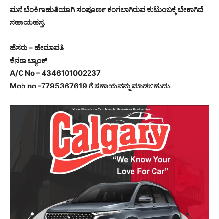
ಮನೆ ಬೆಂಕಿಗಾಹುತಿಯಾಗಿ ಸಂಪೂರ್ಣ ಕಂಗಲಾಗಿರುವ ಕುಟುಂಬಕ್ಕೆ ಬೇಕಾಗಿದೆ
ಸಹಾಯಹಸ್ತ.
ಹೆಸರು – ಹೇಮಾವತಿ
ಕೆನರಾ ಬ್ಯಾಂಕ್
A/C No – 4346101002237
Mob no -7795367619 ಗೆ ಸಹಾಯವನ್ನು ಮಾಡಬಹುದು.