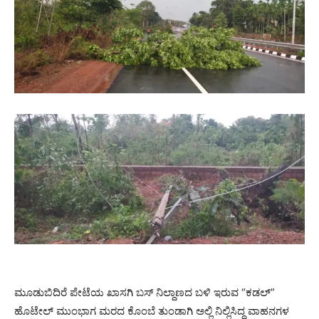
ಮೂಡುಬಿದಿರೆ ಪೇಟೆಯ ಖಾಸಗಿ ಬಸ್ ನಿಲ್ದಾಣದ ಬಳಿ ಇರುವ “ಕಡಲ್”
ಹೊಟೇಲ್ ಮುಂಭಾಗ ಮರದ ಕೊಂಬೆ ತುಂಡಾಗಿ ಅಲ್ಲಿ ನಿಲ್ಲಿಸಿದ್ದ ವಾಹನಗಳ