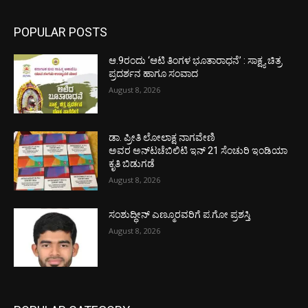
POPULAR POSTS
ಆ.9ರಂದು ‘ಆಟಿ ತಿಂಗಳ ಭೂತಾರಾಧನೆ’ : ಸಾಕ್ಷ್ಯ ಚಿತ್ರ
ಪ್ರದರ್ಶನ ಹಾಗೂ ಸಂವಾದ
August 8, 2026
ಡಾ. ಪ್ರೀತಿ ಲೋಲಾಕ್ಷ ನಾಗವೇಣಿ
ಅವರ ಅನ್‌ಟಚೆಬಿಲಿಟಿ ಇನ್ 21 ಸೆಂಚುರಿ ಇಂಡಿಯಾ
ಕೃತಿ ಬಿಡುಗಡೆ
August 8, 2026
ಸಂಶುದ್ಧೀನ್ ಎಣ್ಮೂರವರಿಗೆ ಪ.ಗೋ ಪ್ರಶಸ್ತಿ
August 8, 2026