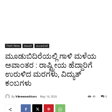
Fresh News
ಕರಾವಳಿ
ಮೂಡಬಿದರೆ
ಮೂಡುಬಿದಿರೆಯಲ್ಲಿ ಗಾಳಿ ಮಳೆಯ
ಅವಾಂತರ : ರಾಷ್ಟ್ರೀಯ ಹೆದ್ದಾರಿಗೆ
ಉರುಳಿದ ಮರಗಳು, ವಿದ್ಯುತ್
ಕಂಬಗಳು
By
V4newseditors
May 16, 2026
49
0