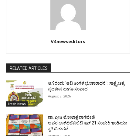
V4newseditors
RELATED ARTICLES
ಆ.9ರಂದು ‘ಆಟಿ ತಿಂಗಳ ಭೂತಾರಾಧನೆ’ : ಸಾಕ್ಷ್ಯ ಚಿತ್ರ
ಪ್ರದರ್ಶನ ಹಾಗೂ ಸಂವಾದ
August 8, 2026
Fresh News
ಡಾ. ಪ್ರೀತಿ ಲೋಲಾಕ್ಷ ನಾಗವೇಣಿ
ಅವರ ಅನ್‌ಟಚೆಬಿಲಿಟಿ ಇನ್ 21 ಸೆಂಚುರಿ ಇಂಡಿಯಾ
ಕೃತಿ ಬಿಡುಗಡೆ
August 8, 2026