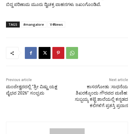
ಬಿದ್ದ ಪರಿಣಾಮ ಮೂರು ದ್ವಿಚಕ್ರ ವಾಹನಗಳು ಜಖಂಗೊಂಡಿವೆ.
TAGS
#mangalore
V4News
Previous article
Next article
ಮಂಜೇಶ್ವರದಲ್ಲಿ “ಶ್ರೀ ವಿಷ್ಣು ಯಕ್ಷ
ಕಾಸರಗೋಡು :ಸಾಧನೆಯ
ವೈಭವ 2026” ಸಂಭ್ರಮ
ಶಿಖರಕ್ಕೊಂದು ಗೌರವದ ಮಣಿಹ:
ಸುಬ್ಬಯ್ಯ ಕಟ್ಟೆ ಶಾಲೆಯಲ್ಲಿ ಕನ್ನಡದ
ಕಲಿಗಳಿಗೆ ಪ್ರಶಸ್ತಿ ಪ್ರದಾನ