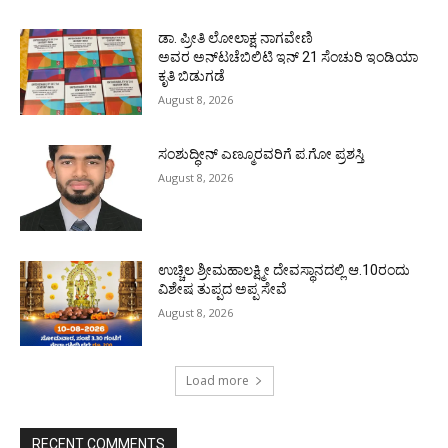
ಡಾ. ಪ್ರೀತಿ ಲೋಲಾಕ್ಷ ನಾಗವೇಣಿ
ಅವರ ಅನ್‌ಟಚೆಬಿಲಿಟಿ ಇನ್ 21 ಸೆಂಚುರಿ ಇಂಡಿಯಾ
ಕೃತಿ ಬಿಡುಗಡೆ
August 8, 2026
ಸಂಶುದ್ಧೀನ್ ಎಣ್ಮೂರವರಿಗೆ ಪ.ಗೋ ಪ್ರಶಸ್ತಿ
August 8, 2026
ಉಚ್ಚಿಲ ಶ್ರೀಮಹಾಲಕ್ಷ್ಮೀ ದೇವಸ್ಥಾನದಲ್ಲಿ ಆ.10ರಂದು
ವಿಶೇಷ ತುಪ್ಪದ ಅಪ್ಪ ಸೇವೆ
August 8, 2026
Load more
RECENT COMMENTS