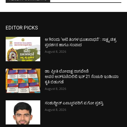
EDITOR PICKS
ಆ.9ರಂದು ‘ಆಟಿ ತಿಂಗಳ ಭೂತಾರಾಧನೆ’ : ಸಾಕ್ಷ್ಯ ಚಿತ್ರ
ಪ್ರದರ್ಶನ ಹಾಗೂ ಸಂವಾದ
August 8, 2026
ಡಾ. ಪ್ರೀತಿ ಲೋಲಾಕ್ಷ ನಾಗವೇಣಿ
ಅವರ ಅನ್‌ಟಚೆಬಿಲಿಟಿ ಇನ್ 21 ಸೆಂಚುರಿ ಇಂಡಿಯಾ
ಕೃತಿ ಬಿಡುಗಡೆ
August 8, 2026
ಸಂಶುದ್ಧೀನ್ ಎಣ್ಮೂರವರಿಗೆ ಪ.ಗೋ ಪ್ರಶಸ್ತಿ
August 8, 2026