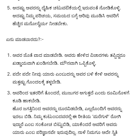
ಆದಷ್ಟು ಅವರನ್ನು ದೈಹಿಕ ಚಟುವಟಿಕೆಯಲ್ಲಿ ಇರುವಂತೆ ನೋಡಿಕೊಳ್ಳಿ.
ಆದಷ್ಟು ನಿಮ್ಮ ಪರಿಚಯ, ಸಮಯದ ಬಗ್ಗೆ ಅರಿವು ಮೂಡಿಸಿ ಅವರಿಗೆ
ಹೆಚ್ಚಿನ ಮನೋಸ್ಥೆರ್ಯ ನೀಡಬೇಕು.
ಏನು ಮಾಡಬಾರದು?:-
ಅವರ ಜೊತೆ ವಾದ ಮಾಡಬೇಡಿ. ಅವರು ಹೇಳಿದ ವಿಚಾರಗಳು ತಪ್ಪಿದ್ದರೂ
ಖಡ್ಡಾಯವಾಗಿ ಖಂಡಿಸಬೇಡಿ. ಮೌನವಾಗಿ ಒಪ್ಪಿಕೊಳ್ಳಿ.
ಪದೇ ಪದೇ ನೀವು ಯಾರು ಎಂಬುದನ್ನು ಅವರ ಬಳಿ ಕೇಳಿ ಅವರನ್ನು
ಮತ್ತಷ್ಟು ಗೊಂದಲಕ್ಕೆ ತಳ್ಳಬೇಡಿ.
ಅವರಿಂದ ಇತರರಿಗೆ ತೊಂದರೆ, ಮುಜುಗರ ಆಗುತ್ತದೆ ಎಂದು ರೂಮಿನೊಳಗೆ
ಕೂಡಿ ಹಾಕಬೇಡಿ.
ಹೊರ ಜಗತ್ತಿನಿಂದ ಅವರನ್ನು ದೂರವಿಡಬೇಡಿ, ಎಲ್ಲರೊಂದಿಗೆ ಅವರನ್ನು
ಇರಲು ಬಿಡಿ. ನಿಮ್ಮ ಕುಟುಂಬದವರಲ್ಲಿ ಈ ರೀತಿಯ ‘ಮರೆಗುಳಿ’ ರೋಗಿ
ಇದ್ದಾರೆ ಎಂಬ ಸಂಕೋಚ ಬಿಟ್ಟುಬಿಡಿ, ಯಾಕೆಂದರೆ ಅವರಿಗೆ ಅವರು
ಯಾರು ಎಂಬ ಪರಿಜ್ಞಾನವೇ ಇರುವುದಿಲ್ಲ. ನಾಳೆ ನಿಮಗೂ ಅದೇ ಸ್ಥಿತಿ