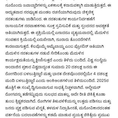
ನೂರೊಂದು ಜವಾಬ್ದಾರಿಗಳನ್ನು ಏಕಕಾಲಕ್ಕೆ ಕರಾರುವಕ್ಕಾಗಿ ಮಾಡುತ್ತಿರುತ್ತದೆ. ಈ
ಅದ್ಭುತವಾದ ನರವ್ಯೂಹ ಮಂಡಲ ರಚನೆಯಾಗಿರುವುದು ಚಿಕ್ಕಚಿಕ್ಕ
ನರತಂತುಗಳು ಜಾಡಿನಿಂದ. ಈ ನರತಂತುಗಳ ಕಾರ್ಯನಿರ್ವಹಣೆಗೆ
ರಾಸಾಯನಿಕ ನರವಾಹಕಗಳು ಸೂಕ್ತ ಸ್ರವಿಸುವಿಕೆ ಮತ್ತು ಸ್ಪಂದನದ ಅವಶ್ಯಕತೆ
ಅತಿಯಾಗಿರುತ್ತದೆ. ಈ ಪ್ರಕ್ರಿಯೆಯಲ್ಲಿ ಏನಾದರೂ ವ್ಯತ್ಯಯವಾದಲ್ಲಿ, ಮೆದುಳಿನ
ಸಂವಹನ ಕ್ರಿಯೆಯಲ್ಲಿ ಏರುಪೇರಾಗಿ, ನೂರಾರು ತೊಂದರೆಗಳಿಗೆ
ಕಾರಣವಾಗುತ್ತದೆ. ಕೆಲವೊಮ್ಮೆ ಅಮೈಲಾಯ್ಡ ಎಂಬ ಪ್ರೋಟಿನ್ ಅತಿಯಾಗಿ
ಮೆದುಳಿನ ನರತಂತುಗಳ ನಡುವೆ ಸೇರಿಕೊಂಡು ಮೆದುಳಿನ
ಕಾರ್ಯಕ್ಷಮತೆಯನ್ನು ಕ್ಷೀಣಿಸುತ್ತದೆ ಎಂದು ತಿಳಿದು ಬಂದಿದೆ. ವಿಶ್ವ ಸಂಸ್ಥೆಯ
ಅಂದಾಜಿನ ಪ್ರಕಾರ ವಿಶ್ವದಾದ್ಯಂತ ಸುಮಾರು 20 ದಶಲಕ್ಷ ಜನರು ಈ
ರೋಗದಿಂದ ಬಳಲುತ್ತಿದ್ದಾರೆ ಮತ್ತು ಭಾರತ ದೇಶವೊಂದರಲ್ಲಿಯೇ 4 ದಶಲಕ್ಷ
ಮಂದಿ ಬಳಲುತ್ತಿದ್ದಾರೆ ಎಂದು ಅಂಕಿಅಂಶಗಳಿಂದ ತಿಳಿದುಬಂದಿದೆ. 2025ರ
ಹೊತ್ತಿಗೆ ಈ ಸಂಖ್ಯೆ ದ್ವಿಗುಣವಾಗುವ ಸಾಧತ್ಯೆ ನಿಚ್ಚಳವಾಗಿದೆ. ಅಲ್ಜೀಮರ್
ರೋಗವನ್ನು ತಡೆಗಟ್ಟುವುದು ಸುಲಭದ ಮಾತಲ್ಲ, ಅದೇ ರೀತಿ ಚಿಕಿತ್ಸೆ ಕೂಡಾ
ತುಂಬ ಕ್ಲಿಷ್ಟಕರವಾಗಿದೆ. ರೋಗಿಗಳ ತಿಳುವಳಿಕೆಯನ್ನು ಉತ್ತಮ ಪಡಿಸಲು ಮತ್ತು
ಜನರು ವ್ಯಕ್ತ ಪಡಿಸುವ ಖಿನ್ನತೆ, ತಳಮಳ ನಿದ್ರಾಹೀನತೆ, ಮನೋವಿಕಾರದಂತಹ
ವರ್ತನೆಯ ಬದಲಾವಣೆಗಳನ್ನು ಕಡಮೆ ಮಾಡುವ ಪ್ರಯತ್ನ ಚಿಕಿತ್ಸೆಯ ಪ್ರಮುಖ