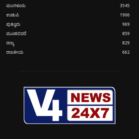
ಮಂಗಳೂರು
3545
ಉಡುಪಿ
1906
ಪುತ್ತೂರು
969
ಮೂಡಬಿದರೆ
859
ರಾಜ್ಯ
829
ರಾಜಕೀಯ
662