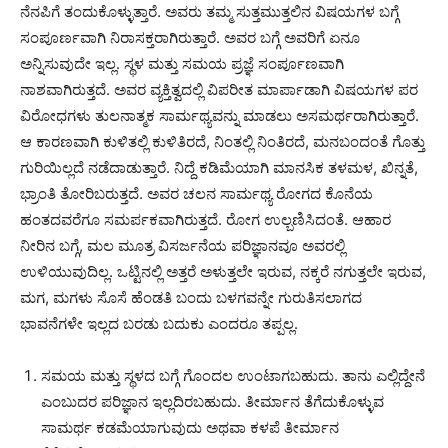
ನೆನಪಿಗೆ ತಂದುಕೊಳ್ಳುತ್ತಾರೆ. ಅವರು ತಮ್ಮ ಸುತ್ತಮುತ್ತಲಿನ ವಿಷಯಗಳ ಬಗ್ಗೆ
ಸಂಪೂರ್ಣವಾಗಿ ನಿರಾಸಕ್ತರಾಗಿರುತ್ತಾರೆ. ಅವರ ಬಗ್ಗೆ ಅವರಿಗೆ ಏನೂ
ಅನ್ನಿಸುವುದೇ ಇಲ್ಲ. ಸ್ಥಳ ಮತ್ತು ಸಮಯ ಪ್ರಜ್ಞೆ ಸಂರ್ಪೂಣವಾಗಿ
ನಾಶವಾಗಿರುತ್ತದೆ. ಅವರ ವ್ಯಕ್ತಿತ್ವದಲ್ಲಿ ವಿಪರೀತ ಮಾರ್ಪಾಡಾಗಿ ವಿಷಯಗಳ ಪರ
ವಿರೋಧಗಳು ತುಲನಾತ್ಮಕ ಸಾರ್ಮಥ್ಯವನ್ನು ಮಾಡಲು ಅಸಮರ್ಥರಾಗಿರುತ್ತಾರೆ.
ಆ ಕಾರಣವಾಗಿ ಕುಳಿತಲ್ಲಿ ಕುಳಿತಿರದೆ, ನಿಂತಲ್ಲಿ ನಿಂತಿರದೆ, ಮನಬಂದಂತೆ ಗೊತ್ತು
ಗುರಿಯಿಲ್ಲದೆ ನಡೆದಾಡುತ್ತಾರೆ. ನಿದ್ದೆ ಕಡಿಮೆಯಾಗಿ ಮಾನಸಿಕ ತಳಮಳ, ಖಿನ್ನತೆ,
ಭ್ರಾಂತಿ ತೋರಿಬರುತ್ತದೆ. ಅವರ ಚಲನ ಸಾರ್ಮಥ್ಯ ರೋಗದ ಕೊನೆಯ
ಹಂತದವರೆಗೂ ಸಮರ್ಪಕವಾಗಿರುತ್ತದೆ. ರೋಗ ಉಲ್ಬಣಿಸಿದಂತೆ. ಆಹಾರ
ನೀರಿನ ಬಗ್ಗೆ, ಮಲ ಮೂತ್ರ ವಿಸರ್ಜನೆಯ ಪರಿಜ್ಞಾನವೂ ಅವರಲ್ಲಿ
ಉಳಿಯುವುದಿಲ್ಲ. ಒಟ್ಟಿನಲ್ಲಿ ಅತ್ತರೆ ಅಳುತ್ತಲೇ ಇರುವ, ನಕ್ಕರೆ ನಗುತ್ತಲೇ ಇರುವ,
ಮಗ, ಮಗಳು ಸೊಸೆ ಹೆಂಡತಿ ಬಂದು ಬಳಗವನ್ನೇ ಗುರುತಿಸಲಾಗದ
ಭಾವನೆಗಳೇ ಇಲ್ಲದ ಬರಡು ಬದುಕು ಎಂದರೂ ತಪ್ಪಲ್ಲ.
ಸಮಯ ಮತ್ತು ಸ್ಥಳದ ಬಗ್ಗೆ ಗೊಂದಲ ಉಂಟಾಗಬಹುದು. ತಾನು ಎಲ್ಲಿದ್ದೇನೆ
ಎಂಬುದರ ಪರಿಜ್ಞಾನ ಇಲ್ಲದಿರಬಹುದು. ತೀರ್ಮಾನ ತೆಗೆದುಕೊಳ್ಳುವ
ಸಾಮರ್ಥ ಕಡಮೆಯಾಗುವುದು ಅಥವಾ ಕಳಪೆ ತೀರ್ಮಾನ