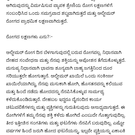
ಆಗಿರುವುದನ್ನು ವಿರ್ಮಷಿಸುವ ವ್ಯಾಪಕ ಶ್ರೇಣಿಯ ರೋಗ ಲಕ್ಷಣಗಳಿಗೆ
ಸಂಬಂಧಿಸಿದ ಒಂದು ಸಮಗ್ರವಾದ ಶಬ್ದವಾಗಿರುತ್ತದೆ ಮತ್ತು ಅಲ್ಜೀಮರ್
ರೋಗದ ಪ್ರಾಥಮಿಕ ಲಕ್ಷಣವಾಗಿರುತ್ತದೆ.
ರೋಗದ ಲಕ್ಷಣಗಳು ಏನು?:-
ಅಲ್ಜೀಮರ್ ರೋಗ ದಿನ ಬೆಳಗಾಗುವುದಲ್ಲಿ ಬರುವ ರೋಗವಲ್ಲ. ನಿಧಾನವಾಗಿ
ದೇಹದ ಸಂವೇಧನಾ ಮತ್ತು ನೆನಪು ಶಕ್ತಿಯನ್ನು ಆಪೋಶನ ತೆಗೆದುಕೊಳ್ಳುತ್ತದೆ.
ಮನುಷ್ಯ ನಿಧಾನವಾಗಿ ಭಾವನಾ ಶೂನ್ಯವಾಗಿ ಬಾಹ್ಯ ಜಗತ್ತಿನಿಂದ ದೂರ
ಸರಿಯುತ್ತಲೇ ಹೋಗುತ್ತಾನೆ. ಅಲ್ಜೀಮರ್ ಖಾಯಿಲೆ ಒಂದು ಸಂಕೀರ್ಣ
ಖಾಯಿಲೆಯಾಗಿದ್ದು, ನೆನಪು ಮಸುಕಾಗಿ ಹೋಗಿ, ಹೊಸತನವನ್ನು ಕಲಿಯುವ
ಮತ್ತು ಹಿಂದೆ ನಡೆದು ಹೋದದನ್ನು ನೆನಪಿಸಿಕೊಳ್ಳುವ ಸಾರ್ಮಥ್ಯ
ಕಳೆದುಕೊಂಡಿರುತ್ತಾರೆ. ದೇಹಬಲ ಇದ್ದರೂ ದೈನಂದಿನ ಕಾರ್ಯ
ಚಟುವಟಿಕೆಗಳನ್ನು ಮತ್ತು ವ್ಯಕ್ತಿಗಳನ್ನು ಗುರುತಿಸುವುದು ಅಸಾಧ್ಯವಾಗುತ್ತದೆ. ಈ
ರೋಗಿಗಳಿಗೆ ತಮ್ಮ ನೆನಪು ಶಕ್ತಿ ಕಳೆದು ಹೋಗಿದೆ ಎಂಬುದೇ ಗೊತ್ತಾಗುವುದಿಲ್ಲ.
ತೀರ ಇತ್ತೀಚಿನ ಸಂಗತಿಗಳು ಮತ್ತು ಘಟನೆಗಳು ನೆನಪಿಗೆ ಬರುವುದಿಲ್ಲ. ಎಷ್ಟೋ
ವರ್ಷಗಳ ಹಿಂದೆ ಜರುಗಿ ಹೋದ ಘಟನೆಯನ್ನು, ಇಲ್ಲವೇ ವ್ಯಕ್ತಿಯನ್ನು ಏಕಾಏಕಿ