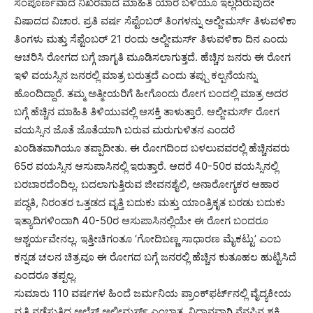
ಸಂಪೂರ್ಣವಾದ ನಿಖರವಾದ ಮಾಹಿತಿ ಯಾರ ಬಳಿಯೂ ಇಲ್ಲದಿರುವುದೇ
ವಿಷಾದದ ವಿಚಾರ. ಪ್ರತಿ ವರ್ಷ ಸೆಪ್ಟೆಂಬರ್ ತಿಂಗಳನ್ನು ಅಲ್ಜೀಮರ್ಸ್ ತಿಳುವಳಿಕಾ
ತಿಂಗಳು ಮತ್ತು ಸೆಪ್ಟೆಂಬರ್ 21 ರಂದು ಅಲ್ಜೀಮರ್ಸ್ ತಿಳುವಳಿಕಾ ದಿನ ಎಂದು
ಆಚರಿಸಿ ರೋಗದ ಬಗ್ಗೆ ಜಾಗೃತಿ ಮೂಡಿಸಲಾಗುತ್ತದೆ. ಹೆಚ್ಚಿನ ಜನರು ಈ ರೋಗ
ಇಳಿ ವಯಸ್ಸಿನ ಜನರಲ್ಲಿ ಮಾತ್ರ ಬರುತ್ತದೆ ಎಂದು ತಪ್ಪು ಕಲ್ಪನೆಯನ್ನು
ಹೊಂದಿದ್ದಾರೆ. ತಮ್ಮ ಅತ್ಮೀಯರಿಗೆ ಹೀಗೊಂದು ರೋಗ ಬಂದಲ್ಲಿ ಮಾತ್ರ ಅದರ
ಬಗ್ಗೆ ಹೆಚ್ಚಿನ ಮಾಹಿತಿ ತಿಳಿಯುವಲ್ಲಿ ಆಸಕ್ತಿ ತಾಳುತ್ತಾರೆ. ಆಲ್ಜೀಮರ್ಸ್ ರೋಗ
ವಯಸ್ಸಿನ ಜೊತೆ ಜೊತೆಯಾಗಿ ಬರುವ ಮರುಗುಳಿತನ ಎಂದರೆ
ಖಂಡಿತವಾಗಿಯೂ ತಪ್ಪಾದೀತು. ಈ ರೋಗದಿಂದ ಬಳಲುವವರಲ್ಲಿ ಹೆಚ್ಚಿನವರು
65ರ ವಯಸ್ಸಿನ ಆಸುಪಾಸಿನಲ್ಲಿ ಇರುತ್ತಾರೆ. ಆದರೆ 40-50ರ ವಯಸ್ಸಿನಲ್ಲಿ
ಬರಬಾರದೆಂದಿಲ್ಲ. ಬದಲಾಗುತ್ತಿರುವ ಜೀವನಶೈಲಿ, ಅನಾರೋಗ್ಯಕರ ಆಹಾರ
ಪದ್ಧತಿ, ನಿರಂತರ ಒತ್ತಡದ ವೃತ್ತಿ ಬದುಕು ಮತ್ತು ಯಾಂತ್ರಿಕೃತ ಬರಡು ಬದುಕು
ಇತ್ಯಾದಿಗಳಿಂದಾಗಿ 40-50ರ ಆಸುಪಾಸಿನಲ್ಲಿಯೇ ಈ ರೋಗ ಬಂದರೂ
ಆಶ್ಚರ್ಯವೇನಲ್ಲ. ಇತ್ತೀಚಿಗಂತೂ ‘ಗೋದಿಬಣ್ಣ ಸಾಧಾರಣ ಮೈಕಟ್ಟು’ ಎಂಬ
ಕನ್ನಡ ಚಲನ ಚಿತ್ರವೂ ಈ ರೋಗದ ಬಗ್ಗೆ ಜನರಲ್ಲಿ ಹೆಚ್ಚಿನ ಕುತೂಹಲ ಹುಟ್ಟಿಸಿದೆ
ಎಂದರೂ ತಪ್ಪಲ್ಲ.
ಸುಮಾರು 110 ವರ್ಷಗಳ ಹಿಂದೆ ಜರ್ಮನಿಯ ಪ್ರಾಂಕ್‍ಫರ್ಟ್‍ನಲ್ಲಿ ವೈದ್ಯಕೀಯ
ವೃತ್ತಿ ನಡೆಸುತ್ತಿದ್ದ ಅಲೆಸ್ ಅಲ್ಜೀಮರ್ಸ್ ಎಂಬಾತ, ನಿಧಾನವಾಗಿ ನೆನಪಿನ ಶಕ್ತಿ