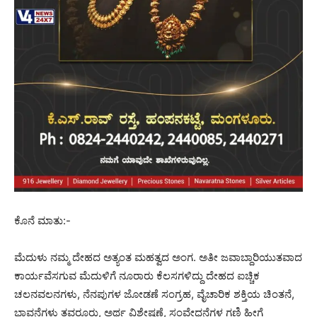
ಕೊನೆ ಮಾತು:-
ಮೆದುಳು ನಮ್ಮ ದೇಹದ ಅತ್ಯಂತ ಮಹತ್ವದ ಅಂಗ. ಅತೀ ಜವಾಬ್ದಾರಿಯುತವಾದ
ಕಾರ್ಯವೆಸಗುವ ಮೆದುಳಿಗೆ ನೂರಾರು ಕೆಲಸಗಳಿದ್ದು ದೇಹದ ಐಚ್ಚಿಕ
ಚಲನವಲನಗಳು, ನೆನಪುಗಳ ಜೋಡಣೆ ಸಂಗ್ರಹ, ವೈಚಾರಿಕ ಶಕ್ತಿಯ ಚಿಂತನೆ,
ಭಾವನೆಗಳು ತವರೂರು, ಅರ್ಥ ವಿಶ್ಲೇಷಣೆ, ಸಂವೇಧನೆಗಳ ಗಣಿ ಹೀಗೆ