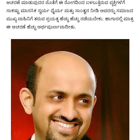
ಆಚರಣೆ ಮಾಡುವುದರ ಜೊತೆಗೆ ಈ ರೋಗದಿಂದ ಬಳಲುತ್ತಿರುವ ವ್ಯಕ್ತಿಗಳಿಗೆ
ಸಾಕಷ್ಟು ಮಾನಸಿಕ ಸ್ಥರ್ಯ ಧೈರ್ಯ ಮತ್ತು ಸಾಂತ್ವನ ನೀಡಿ ಅವರನ್ನು ಸಮಾಜದ
ಮುಖ್ಯ ವಾಹಿನಿಗೆ ತರುವ ಪ್ರಯತ್ನ ಹೆಚ್ಚು ಹೆಚ್ಚು ನಡೆಯಬೇಕು. ಹಾಗಾದಲ್ಲಿ ಮಾತ್ರ
ಈ ಆಚರಣೆ ಹೆಚ್ಚು ಅರ್ಥಪೂರ್ಣವಾದೀತು.