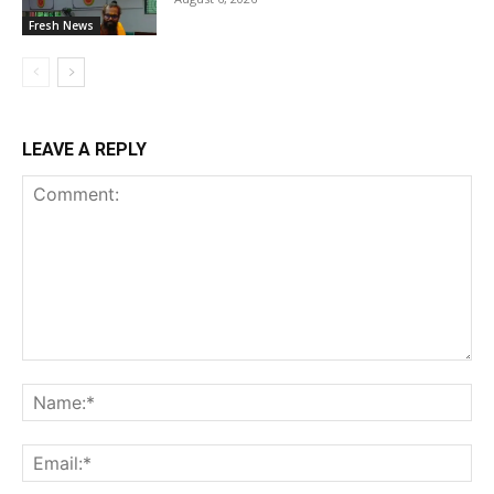
Fresh News
LEAVE A REPLY
Comment:
Na
Ema