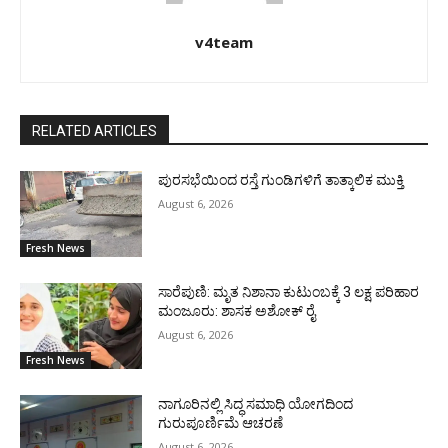
v4team
RELATED ARTICLES
ಪುರಸಭೆಯಿಂದ ರಸ್ತೆ ಗುಂಡಿಗಳಿಗೆ ತಾತ್ಕಾಲಿಕ ಮುಕ್ತಿ
August 6, 2026
Fresh News
ಸಾರೆಪುಣಿ: ಮೃತ ನಿಶಾನಾ ಕುಟುಂಬಕ್ಕೆ 3 ಲಕ್ಷ ಪರಿಹಾರ
ಮಂಜೂರು: ಶಾಸಕ ಅಶೋಕ್ ರೈ
August 6, 2026
Fresh News
ನಾಗೂರಿನಲ್ಲಿ ಸಿದ್ಧ ಸಮಾಧಿ ಯೋಗದಿಂದ
ಗುರುಪೂರ್ಣಿಮೆ ಆಚರಣೆ
August 6, 2026