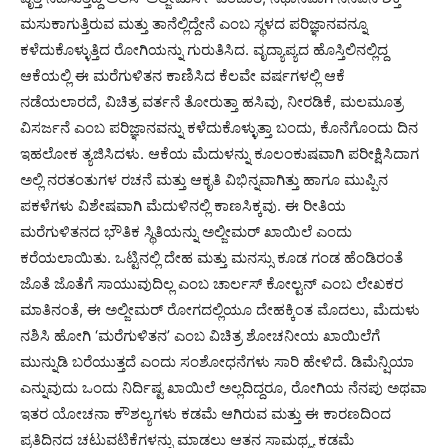
ಮಸುಕಾಗುತ್ತಿರುವ ಮತ್ತು ತಾನೆಲ್ಲಿದ್ದೇನೆ ಎಂಬ ಸ್ಥಳದ ಪರಿಜ್ಞಾನವನ್ನೂ
ಕಳೆದುಕೊಳ್ಳುತ್ತಿದ ರೋಗಿಯನ್ನು ಗುರುತಿಸಿದ. ವೃದ್ಯಾಪ್ಯದ ಹೊಸ್ತಿಲಿನಲ್ಲಿದ್ದ
ಆಕೆಯಲ್ಲಿ ಈ ಮರೆಗುಳಿತನ ಕಾಣಿಸಿದ ಕೆಲವೇ ವರ್ಷಗಳಲ್ಲಿ ಆಕೆ
ನಡೆಯಲಾರದೆ, ವಿಚಿತ್ರ ವರ್ತನೆ ತೋರುತ್ತಾ ಹಸಿವು, ನೀರಡಿಕೆ, ಮಲಮೂತ್ರ
ವಿಸರ್ಜನೆ ಎಂಬ ಪರಿಜ್ಞಾನವನ್ನು ಕಳೆದುಕೊಳ್ಳುತ್ತಾ ಬಂದು, ಕೊನೆಗೊಂದು ದಿನ
ಇಹಲೋಕ ತ್ಯಜಿಸಿದಳು. ಆಕೆಯ ಮೆದುಳನ್ನು ಕೂಲಂಕುಷವಾಗಿ ಪರೀಕ್ಷಿಸಿದಾಗ
ಅಲ್ಲಿ ನರತಂತುಗಳ ರಚನೆ ಮತ್ತು ಆಕೃತಿ ವಿಭಿನ್ನವಾಗಿತ್ತು ಹಾಗೂ ಮುಪ್ಪಿನ
ಪಕಳೆಗಳು ವಿಶೇಷವಾಗಿ ಮೆದುಳಿನಲ್ಲಿ ಕಾಣಸಿಕ್ಕವು. ಈ ರೀತಿಯ
ಮರೆಗುಳಿತನದ ಭೌತಿಕ ಸ್ಥಿತಿಯನ್ನು ಅಲ್ಜೀಮರ್ ಖಾಯಿಲೆ ಎಂದು
ಕರೆಯಲಾಯಿತು. ಒಟ್ಟಿನಲ್ಲಿ ದೇಹ ಮತ್ತು ಮನಸ್ಸು ಕೂಡ ಗಂಡ ಹೆಂಡಿರಂತೆ
ಜೊತೆ ಜೊತೆಗೆ ಸಾಯುವುದಿಲ್ಲ ಎಂಬ ಚಾರ್ಲಸ್ ಕೋಲ್ಟನ್ ಎಂಬ ಲೇಖಕರ
ಮಾತಿನಂತೆ, ಈ ಅಲ್ಜೀಮರ್ ರೋಗದಲ್ಲಿಯೂ ದೇಹಕ್ಕಿಂತ ಮೊದಲು, ಮೆದುಳು
ನಶಿಸಿ ಹೋಗಿ ‘ಮರೆಗುಳಿತನ’ ಎಂಬ ವಿಚಿತ್ರ ಶೋಚನೀಯ ಖಾಯಿಲೆಗೆ
ಮುನ್ನುಡಿ ಬರೆಯುತ್ತದೆ ಎಂದು ಸಂಶೋಧನೆಗಳು ಸಾರಿ ಹೇಳಿದೆ. ಡಿಮೆನ್ಷಿಯಾ
ಎನ್ನುವುದು ಒಂದು ನಿರ್ದಿಷ್ಟ ಖಾಯಿಲೆ ಅಲ್ಲದಿದ್ದರೂ, ರೋಗಿಯ ನೆನಪು ಅಥವಾ
ಇತರ ಯೋಚನಾ ಕೌಶಲ್ಯಗಳು ಕಡಮೆ ಆಗಿರುವ ಮತ್ತು ಈ ಕಾರಣದಿಂದ
ಪ್ರತಿದಿನದ ಚಟುವಟಿಕೆಗಳನ್ನು ಮಾಡಲು ಆತನ ಸಾಮಥ್ರ್ಯ ಕಡಮೆ