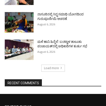
ನಾಗೂರಿನಲ್ಲಿ ಸಿದ್ಧ ಸಮಾಧಿ ಯೋಗದಿಂದ
ಗುರುಪೂರ್ಣಿಮೆ ಆಚರಣೆ
August 6, 2026
ಮಳೆ ಹಾನಿ ಹಿನ್ನೆಲೆ: ಬಂಟ್ವಾಳ ತಾಲೂಕು
ಪಂಚಾಯತ್‌ನಲ್ಲಿ ಅಧಿಕಾರಿಗಳ ತುರ್ತು ಸಭೆ
August 6, 2026
Load more
RECENT COMMENTS