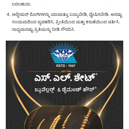
ಬರಬಹುದು.
ಅಲ್ಜೀಮರ್ ರೋಗಿಗಳನ್ನು ಯಾವಾತ್ತೂ ಬಯ್ಯಬೇಡಿ, ದ್ವೇಷಿಸಬೇಡಿ. ಆದಷ್ಟು
ಸಂಯಮದಿಂದ ವ್ಯವಹರಿಸಿ, ಪ್ರೀತಿಯಿಂದ ಮತ್ತು ಕರುಣೆಯಿಂದ ವರ್ತಿಸಿ.
ಸಾಧ್ಯವಾದಷ್ಟು ಪ್ರಿತಿಯನ್ನು ನೀಡಿ ಗೌರವಿಸಿ.