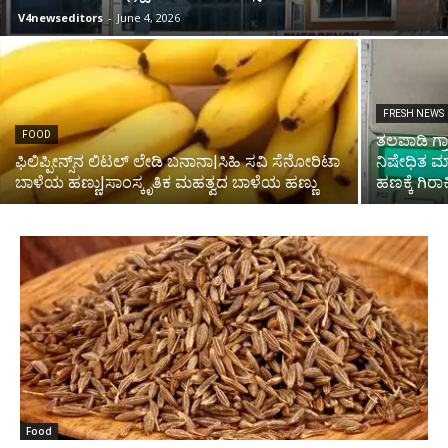
V4newseditors
-
June 4, 2026
FRESH NEWS
FOOD
ತಲಪಾಡಿ ಗ್ರ
ಫಿಲಿಪ್ಪೀನ್ಸ್‌ನ ಲಿಟಲ್ ಲೇಡಿ ಬನಾನಾ|ಸಿಹಿ ಸವಿ ಸೆನೋರಿಟಾ
ನಿಷೇಧಿತ ಮ
ಬಾಳೆಯ ಹಣ್ಣು|ಸಾಂಸ್ಕೃತಿಕ ಮಹತ್ವದ ಬಾಳೆಯ ಹಣ್ಣು
ಹಣಕ್ಕೆ ಗಿರ
Food