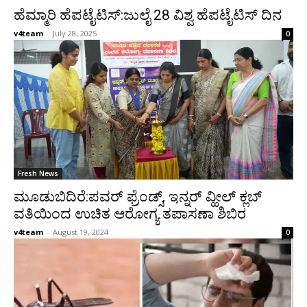
ಹೆಮ್ಮಾರಿ ಹೆಪಟೈಟಿಸ್:ಜುಲೈ 28 ವಿಶ್ವ ಹೆಪಟೈಟಿಸ್ ದಿನ
v4team
-
July 28, 2025
0
Fresh News
ಮೂಡುಬಿದಿರೆ:ಪವರ್ ಫ್ರೆಂಡ್ಸ್, ಇನ್ನರ್ ವ್ಹೀಲ್ ಕ್ಲಬ್
ವತಿಯಿಂದ ಉಚಿತ ಆರೋಗ್ಯ ತಪಾಸಣಾ ಶಿಬಿರ
v4team
-
August 19, 2024
0