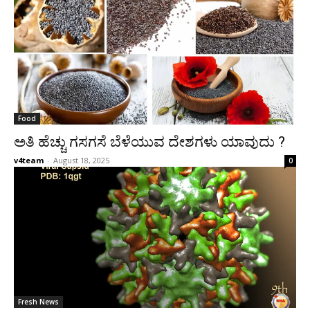
Food
ಅತಿ ಹೆಚ್ಚು ಗಸಗಸೆ ಬೆಳೆಯುವ ದೇಶಗಳು ಯಾವುದು ?
v4team
-
August 18, 2025
0
Fresh News