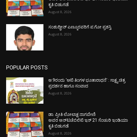
ಕೃತಿ ಬಿಡುಗಡೆ
August 8, 2026
ಸಂಶುದ್ಧೀನ್ ಎಣ್ಮೂರವರಿಗೆ ಪ.ಗೋ ಪ್ರಶಸ್ತಿ
August 8, 2026
POPULAR POSTS
ಆ.9ರಂದು ‘ಆಟಿ ತಿಂಗಳ ಭೂತಾರಾಧನೆ’ : ಸಾಕ್ಷ್ಯ ಚಿತ್ರ
ಪ್ರದರ್ಶನ ಹಾಗೂ ಸಂವಾದ
August 8, 2026
ಡಾ. ಪ್ರೀತಿ ಲೋಲಾಕ್ಷ ನಾಗವೇಣಿ
ಅವರ ಅನ್‌ಟಚೆಬಿಲಿಟಿ ಇನ್ 21 ಸೆಂಚುರಿ ಇಂಡಿಯಾ
ಕೃತಿ ಬಿಡುಗಡೆ
August 8, 2026