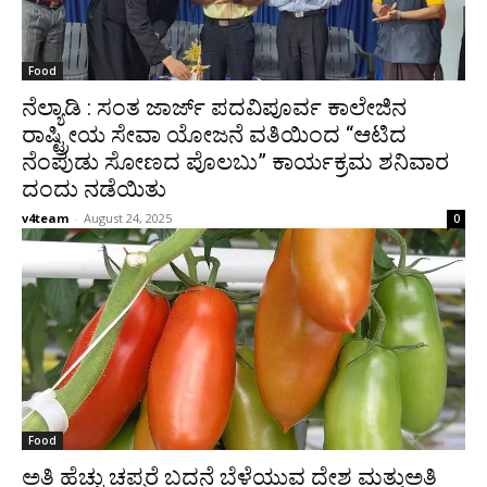
Food
ನೆಲ್ಯಾಡಿ : ಸಂತ ಜಾರ್ಜ್ ಪದವಿಪೂರ್ವ ಕಾಲೇಜಿನ
ರಾಷ್ಟ್ರೀಯ ಸೇವಾ ಯೋಜನೆ ವತಿಯಿಂದ “ಆಟಿದ
ನೆಂಪುಡು ಸೋಣದ ಪೊಲಬು” ಕಾರ್ಯಕ್ರಮ ಶನಿವಾರ
ದಂದು ನಡೆಯಿತು
v4team
-
August 24, 2025
0
Food
ಅತಿ ಹೆಚ್ಚು ಚಪ್ಪರೆ ಬದನೆ ಬೆಳೆಯುವ ದೇಶ ಮತ್ತುಅತಿ