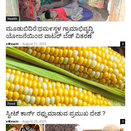
Health
ಮೂಡುಬಿದಿರೆ:ಧಮ೯ಸ್ಥಳ ಗ್ರಾಮಾಭಿವೃದ್ಧಿ
ಯೋಜನೆಯಿಂದ ವಾಟರ್ ಬೆಡ್ ವಿತರಣೆ
v4team
-
August 21, 2025
0
Food
ಸ್ವೀಟ್ ಕಾರ್ನ್ ರಫ್ತುಮಾಡುವ ಪ್ರಮುಖ ದೇಶ ?
v4team
-
August 20, 2025
0