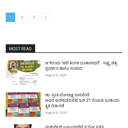
1
2
3
MOST READ
ಆ.9ರಂದು ‘ಆಟಿ ತಿಂಗಳ ಭೂತಾರಾಧನೆ’ : ಸಾಕ್ಷ್ಯ ಚಿತ್ರ
ಪ್ರದರ್ಶನ ಹಾಗೂ ಸಂವಾದ
August 8, 2026
ಡಾ. ಪ್ರೀತಿ ಲೋಲಾಕ್ಷ ನಾಗವೇಣಿ
ಅವರ ಅನ್‌ಟಚೆಬಿಲಿಟಿ ಇನ್ 21 ಸೆಂಚುರಿ ಇಂಡಿಯಾ
ಕೃತಿ ಬಿಡುಗಡೆ
August 8, 2026
ಸಂಶುದ್ಧೀನ್ ಎಣ್ಮೂರವರಿಗೆ ಪ.ಗೋ ಪ್ರಶಸ್ತಿ