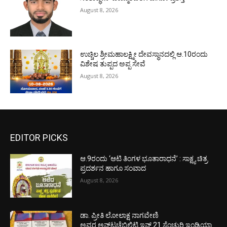
August 8, 2026
ಉಚ್ಚಿಲ ಶ್ರೀಮಹಾಲಕ್ಷ್ಮೀ ದೇವಸ್ಥಾನದಲ್ಲಿ ಆ.10ರಂದು
ವಿಶೇಷ ತುಪ್ಪದ ಅಪ್ಪ ಸೇವೆ
August 8, 2026
EDITOR PICKS
ಆ.9ರಂದು ‘ಆಟಿ ತಿಂಗಳ ಭೂತಾರಾಧನೆ’ : ಸಾಕ್ಷ್ಯ ಚಿತ್ರ
ಪ್ರದರ್ಶನ ಹಾಗೂ ಸಂವಾದ
August 8, 2026
ಡಾ. ಪ್ರೀತಿ ಲೋಲಾಕ್ಷ ನಾಗವೇಣಿ
ಅವರ ಅನ್‌ಟಚೆಬಿಲಿಟಿ ಇನ್ 21 ಸೆಂಚುರಿ ಇಂಡಿಯಾ