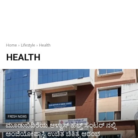
Home
Lifestyle
Health
HEALTH
FRESH NEWS
ಮೂಡುಬಿದಿರೆಯ ಆಳ್ವಾಸ್ ಹೆಲ್ತ್ ಸೆಂಟರ್ ನಲ್ಲಿ
ಅಂಜಿಯೋಪ್ಲಾಸ್ಟಿ ಉಚಿತ ಚಿಕಿತ್ಸೆ ಆರಂಭ