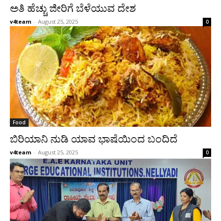
ಅತಿ ಹೆಚ್ಚು ಜೀರಿಗೆ ಬೆಳೆಯುವ ದೇಶ
v4team
-
August 25, 2025
0
Food
ಬಿರಿಯಾನಿ ನುಡಿ ಯಾವ ಭಾಷೆಯಿಂದ ಬಂದಿದೆ
v4team
-
August 25, 2025
0