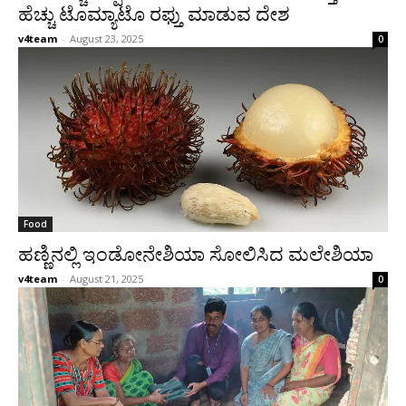
ಹೆಚ್ಚು ಟೊಮ್ಯಾಟೊ ರಫ್ತು ಮಾಡುವ ದೇಶ
v4team
-
August 23, 2025
0
Food
ಹಣ್ಣಿನಲ್ಲಿ ಇಂಡೋನೇಶಿಯಾ ಸೋಲಿಸಿದ ಮಲೇಶಿಯಾ
v4team
-
August 21, 2025
0