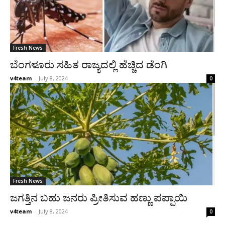
Fresh News
ಬೆಂಗಳೂರು ಸಹಿತ ರಾಜ್ಯದಲ್ಲಿ ಹೆಚ್ಚಿದ ಡೆಂಗಿ
v4team
-
July 8, 2024
0
Fresh News
ಜಗತ್ತಿನ ಬಹು ಜನರು ಪ್ರೀತಿಸುವ ಹಣ್ಣು ಪಪ್ಪಾಯಿ
v4team
-
July 8, 2024
0