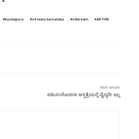
#kundapura
#v4 news karnataka
#v4stream
KARTHIK
Next article
ಪಶುಸಂಗೋಪನಾ ಆಸ್ಪತ್ರೆಯಲ್ಲಿ ವೈದ್ಯರೇ ಇಲ್ಲ