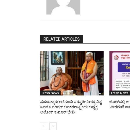
RELATED ARTICLES
Fresh News
Fresh News
ಪಡುಕುತ್ಯಾರು ಆನೆಗುಂದಿ ಸರಸ್ವತೀ ಪೀಠಕ್ಕೆ ವಿಶ್ವ
ಬೋಳದಲ್ಲಿ ಆ.
ಹಿಂದೂ ಪರಿಷತ್ ಅಂತರರಾಷ್ಟ್ರೀಯ ಅಧ್ಯಕ್ಷ
‘ವೀರಮಣಿ ಕಾ
ಅಲೋಕ್ ಕುಮಾರ್ ಭೇಟಿ