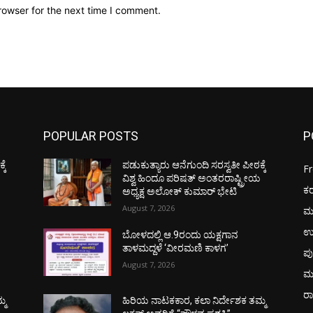
rowser for the next time I comment.
POPULAR POSTS
P
ಕೆ
ಪಡುಕುತ್ಯಾರು ಆನೆಗುಂದಿ ಸರಸ್ವತೀ ಪೀಠಕ್ಕೆ
F
ಯ
ವಿಶ್ವ ಹಿಂದೂ ಪರಿಷತ್ ಅಂತರರಾಷ್ಟ್ರೀಯ
ಕ
ಅಧ್ಯಕ್ಷ ಅಲೋಕ್ ಕುಮಾರ್ ಭೇಟಿ
August 7, 2026
ಮ
ಉ
ಬೋಳದಲ್ಲಿ ಆ.9ರಂದು ಯಕ್ಷಗಾನ
ತಾಳಮದ್ದಳೆ ‘ವೀರಮಣಿ ಕಾಳಗ’
ಪು
August 7, 2026
ಮ
ರಾ
್ಮ
ಹಿರಿಯ ನಾಟಕಕಾರ, ಕಲಾ ನಿರ್ದೇಶಕ ತಮ್ಮ