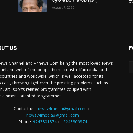
ಲಕ್ಷಣ್ ಅವರಿಗೆ “ತೌಳವ ಪ್ರಶಸ್ತಿ”
ರ
August 7, 2026
OUT US
F
ews Channel and V4news.Com being the most loved News
nel and web of the people in the coastal Karnataka and
 countries and worldwide; which is well accepted for its
 cast, throwing light over the pressing problems such as
th, art, sports related programmes coupled with
rtainment oriented programmes.
Contact us:
newsv4media@gmail.com
or
newsv4media8@gmail.com
Phone:
9243301874
or
9243306874