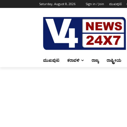
Saturday, August 8, 2026
Sign in / Join
ಮುಖಪುಟ
ಮುಖಪುಟ
ಕರಾವಳಿ
ರಾಜ್ಯ
ರಾಷ್ಟ್ರೀಯ