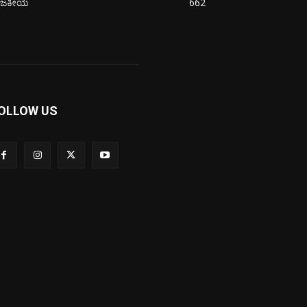
ಾಜಕೀಯ
662
OLLOW US