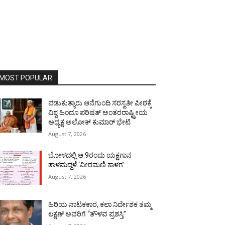
MOST POPULAR
ಪಡುಕುತ್ಯಾರು ಆನೆಗುಂದಿ ಸರಸ್ವತೀ ಪೀಠಕ್ಕೆ
ವಿಶ್ವ ಹಿಂದೂ ಪರಿಷತ್ ಅಂತರರಾಷ್ಟ್ರೀಯ
ಅಧ್ಯಕ್ಷ ಅಲೋಕ್ ಕುಮಾರ್ ಭೇಟಿ
August 7, 2026
ಬೋಳದಲ್ಲಿ ಆ.9ರಂದು ಯಕ್ಷಗಾನ
ತಾಳಮದ್ದಳೆ ‘ವೀರಮಣಿ ಕಾಳಗ’
August 7, 2026
ಹಿರಿಯ ನಾಟಕಕಾರ, ಕಲಾ ನಿರ್ದೇಶಕ ತಮ್ಮ
ಲಕ್ಷಣ್ ಅವರಿಗೆ “ತೌಳವ ಪ್ರಶಸ್ತಿ”