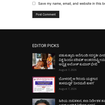
Save my name, email, and website in this b
EDITOR PICKS
ಪಡುಕುತ್ಯಾರು ಆನೆಗುಂದಿ ಸರಸ್ವತೀ ಪೀಠಕ್
ವಿಶ್ವ ಹಿಂದೂ ಪರಿಷತ್ ಅಂತರರಾಷ್ಟ್ರೀ
ಅಧ್ಯಕ್ಷ ಅಲೋಕ್ ಕುಮಾರ್ ಭೇಟಿ
August 7, 2026
ಬೋಳದಲ್ಲಿ ಆ.9ರಂದು ಯಕ್ಷಗಾನ
ತಾಳಮದ್ದಳೆ ‘ವೀರಮಣಿ ಕಾಳಗ’
August 7, 2026
ಹಿರಿಯ ನಾಟಕಕಾರ, ಕಲಾ ನಿರ್ದೇಶಕ ತಮ