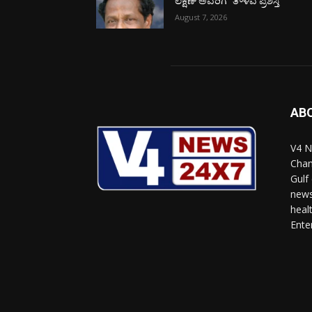
ಲಕ್ಷಣ್ ಅವರಿಗೆ “ತೌಳವ ಪ್ರಶಸ್ತಿ”
August 7, 2026
AB
V4 N
Chan
Gulf
news
heal
Ente