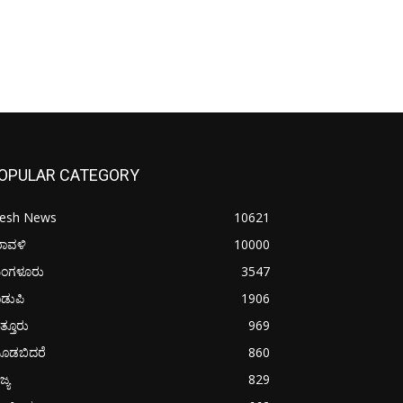
OPULAR CATEGORY
resh News
10621
ರಾವಳಿ
10000
ಂಗಳೂರು
3547
ಡುಪಿ
1906
ತ್ತೂರು
969
ೂಡಬಿದರೆ
860
ಜ್ಯ
829