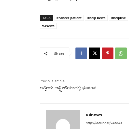
TAGS
#cancer patient
#help news
#helpline
V4News
Share
Previous article
ಆಗ್ನೇಯ ಆಸ್ಟ್ರೇಲಿಯಾದಲ್ಲಿ ಭೂಕಂಪ
v4news
http://localhost/v4news