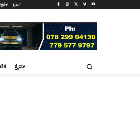
ೈಕ್ಷಣಿಕ
ಕ್ರೈಮ್
್ಷಣಿಕ
ಕ್ರೈಮ್