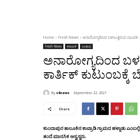
Home
Fresh News
ಅನಾರೋಗ್ಯದಿಂದ ಬಳಲುತ್ತಿರುವ ಯುವಕ : ಕ
Fresh News
ಕರಾವಳಿ
ಉಡುಪಿ
ಅನಾರೋಗ್ಯದಿಂದ ಬಳಲ
ಕಾರ್ತಿಕ್ ಕುಟುಂಬಕ್ಕ
By
v4news
September 22, 2021
Share
ಕುಂದಾಪುರ ತಾಲೂಕಿನ ಕಾವ್ರಾಡಿ ಗ್ರಾಮದ ಹಳ್ನಾಡು ಎಂಬಲ್ಲಿ ವ
ತಂದೆ ಮಾನಸಿಕ ಅಸ್ವಸ್ಥರು.