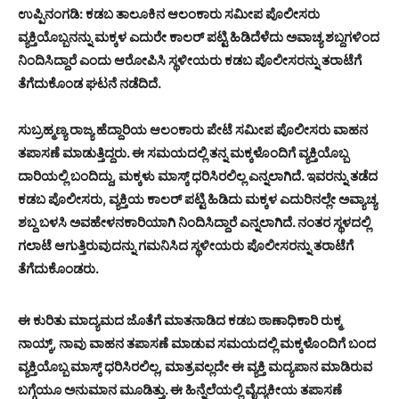
ಉಪ್ಪಿನಂಗಡಿ: ಕಡಬ ತಾಲೂಕಿನ ಆಲಂಕಾರು ಸಮೀಪ ಪೊಲೀಸರು
ವ್ಯಕ್ತಿಯೊಬ್ಬನನ್ನು ಮಕ್ಕಳ ಎದುರೇ ಕಾಲರ್ ಪಟ್ಟಿ ಹಿಡಿದೆಳೆದು ಅವಾಚ್ಯ ಶಬ್ದಗಳಿಂದ
ನಿಂದಿಸಿದ್ದಾರೆ ಎಂದು ಆರೋಪಿಸಿ ಸ್ಥಳೀಯರು ಕಡಬ ಪೊಲೀಸರನ್ನು ತರಾಟೆಗೆ
ತೆಗೆದುಕೊಂಡ ಘಟನೆ ನಡೆದಿದೆ.
ಸುಬ್ರಹ್ಮಣ್ಯ ರಾಜ್ಯ ಹೆದ್ದಾರಿಯ ಆಲಂಕಾರು ಪೇಟೆ ಸಮೀಪ ಪೊಲೀಸರು ವಾಹನ
ತಪಾಸಣೆ ಮಾಡುತ್ತಿದ್ದರು. ಈ ಸಮಯದಲ್ಲಿ ತನ್ನ ಮಕ್ಕಳೊಂದಿಗೆ ವ್ಯಕ್ತಿಯೊಬ್ಬ
ದಾರಿಯಲ್ಲಿ ಬಂದಿದ್ದು, ಮಕ್ಕಳು ಮಾಸ್ಕ್ ಧರಿಸಿರಲಿಲ್ಲ ಎನ್ನಲಾಗಿದೆ. ಇವರನ್ನು ತಡೆದ
ಕಡಬ ಪೊಲೀಸರು, ವ್ಯಕ್ತಿಯ ಕಾಲರ್ ಪಟ್ಟಿ ಹಿಡಿದು ಮಕ್ಕಳ ಎದುರಿನಲ್ಲೇ ಅವ್ಯಾಚ್ಯ
ಶಬ್ದ ಬಳಸಿ ಅವಹೇಳನಕಾರಿಯಾಗಿ ನಿಂದಿಸಿದ್ದಾರೆ ಎನ್ನಲಾಗಿದೆ. ನಂತರ ಸ್ಥಳದಲ್ಲಿ
ಗಲಾಟೆ ಆಗುತ್ತಿರುವುದನ್ನು ಗಮನಿಸಿದ ಸ್ಥಳೀಯರು ಪೊಲೀಸರನ್ನು ತರಾಟೆಗೆ
ತೆಗೆದುಕೊಂಡರು.
ಈ ಕುರಿತು ಮಾದ್ಯಮದ ಜೊತೆಗೆ ಮಾತನಾಡಿದ ಕಡಬ ಠಾಣಾಧಿಕಾರಿ ರುಕ್ಮ
ನಾಯ್ಕ್, ನಾವು ವಾಹನ ತಪಾಸಣೆ ಮಾಡುವ ಸಮಯದಲ್ಲಿ ಮಕ್ಕಳೊಂದಿಗೆ ಬಂದ
ವ್ಯಕ್ತಿಯೊಬ್ಬ ಮಾಸ್ಕ್ ಧರಿಸಿರಲಿಲ್ಲ, ಮಾತ್ರವಲ್ಲದೇ ಈ ವ್ಯಕ್ತಿ ಮದ್ಯಪಾನ ಮಾಡಿರುವ
ಬಗ್ಗೆಯೂ ಅನುಮಾನ ಮೂಡಿತ್ತು. ಈ ಹಿನ್ನೆಲೆಯಲ್ಲಿ ವೈದ್ಯಕೀಯ ತಪಾಸಣೆ