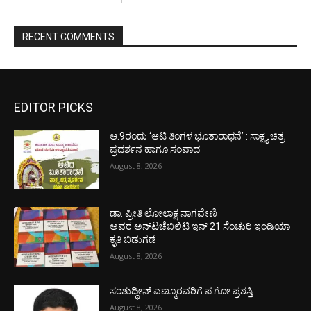
RECENT COMMENTS
EDITOR PICKS
ಆ.9ರಂದು ‘ಆಟಿ ತಿಂಗಳ ಭೂತಾರಾಧನೆ’ : ಸಾಕ್ಷ್ಯ ಚಿತ್ರ
ಪ್ರದರ್ಶನ ಹಾಗೂ ಸಂವಾದ
August 8, 2026
ಡಾ. ಪ್ರೀತಿ ಲೋಲಾಕ್ಷ ನಾಗವೇಣಿ
ಅವರ ಅನ್‌ಟಚೆಬಿಲಿಟಿ ಇನ್ 21 ಸೆಂಚುರಿ ಇಂಡಿಯಾ
ಕೃತಿ ಬಿಡುಗಡೆ
August 8, 2026
ಸಂಶುದ್ಧೀನ್ ಎಣ್ಮೂರವರಿಗೆ ಪ.ಗೋ ಪ್ರಶಸ್ತಿ
August 8, 2026