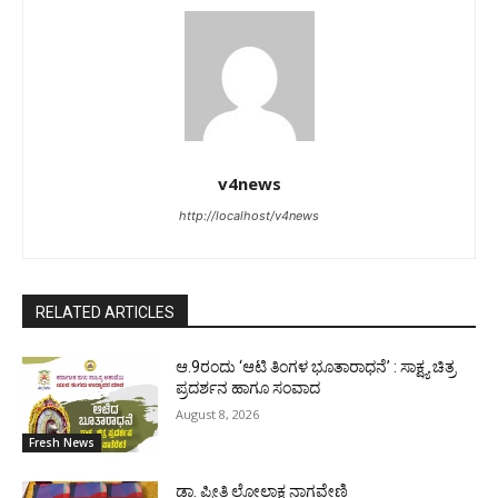
v4news
http://localhost/v4news
RELATED ARTICLES
ಆ.9ರಂದು ‘ಆಟಿ ತಿಂಗಳ ಭೂತಾರಾಧನೆ’ : ಸಾಕ್ಷ್ಯ ಚಿತ್ರ
ಪ್ರದರ್ಶನ ಹಾಗೂ ಸಂವಾದ
August 8, 2026
Fresh News
ಡಾ. ಪ್ರೀತಿ ಲೋಲಾಕ್ಷ ನಾಗವೇಣಿ