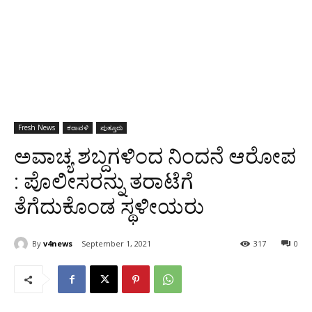
Fresh News
ಕರಾವಳಿ
ಪುತ್ತೂರು
ಅವಾಚ್ಯ ಶಬ್ದಗಳಿಂದ ನಿಂದನೆ ಆರೋಪ
: ಪೊಲೀಸರನ್ನು ತರಾಟೆಗೆ
ತೆಗೆದುಕೊಂಡ ಸ್ಥಳೀಯರು
By
v4news
September 1, 2021
317
0