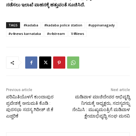
ನಡೆಸಲು ಇಲಾಖೆ ವಾಹನಕ್ಕೆ ಹತ್ತುವಂತೆ ಸೂಚಿಸಿದೆ.
TAGS
#kadaba
#kadaba police station
#uppinanagady
#v4news karnataka
#v4stream
V4News
Previous article
Next article
ಪರಿಮಿತಿಯೊಳಗೆ ಕುಂದಾಪುರ
ಮಡಿವಾಳ ಮಾಚಿದೇವರ ಅಭಿವೃದ್ಧಿ
ಪ್ರವೇಶಕ್ಕೆ ಅನುಮತಿ ಕೊಡಿ :
ನಿಗಮಕ್ಕೆ ಅಧ್ಯಕ್ಷರು, ಸದಸ್ಯರನ್ನು
ಪುರಸಭಾ ಸದಸ್ಯ ಗಿರೀಶ್ ಜಿ.ಕೆ
ನೇಮಿಸಿ : ಮುಖ್ಯಮಂತ್ರಿಗೆ ಮಡಿವಾಳ
ಎಚ್ಚರಿಕೆ
ಕ್ಷೇಮಾಭಿವೃದ‍್ಧಿ ಸಂಘ ಮನವಿ