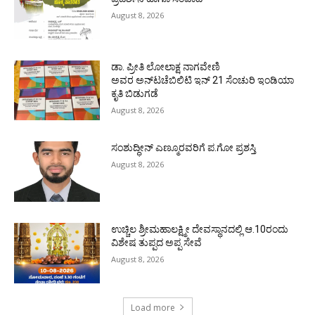
August 8, 2026
ಡಾ. ಪ್ರೀತಿ ಲೋಲಾಕ್ಷ ನಾಗವೇಣಿ
ಅವರ ಅನ್‌ಟಚೆಬಿಲಿಟಿ ಇನ್ 21 ಸೆಂಚುರಿ ಇಂಡಿಯಾ
ಕೃತಿ ಬಿಡುಗಡೆ
August 8, 2026
ಸಂಶುದ್ಧೀನ್ ಎಣ್ಮೂರವರಿಗೆ ಪ.ಗೋ ಪ್ರಶಸ್ತಿ
August 8, 2026
ಉಚ್ಚಿಲ ಶ್ರೀಮಹಾಲಕ್ಷ್ಮೀ ದೇವಸ್ಥಾನದಲ್ಲಿ ಆ.10ರಂದು
ವಿಶೇಷ ತುಪ್ಪದ ಅಪ್ಪ ಸೇವೆ
August 8, 2026
Load more