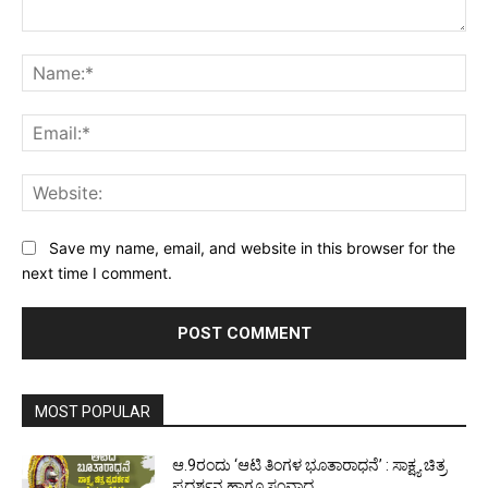
Comment:
Na
Ema
Web
Save my name, email, and website in this browser for the
next time I comment.
MOST POPULAR
ಆ.9ರಂದು ‘ಆಟಿ ತಿಂಗಳ ಭೂತಾರಾಧನೆ’ : ಸಾಕ್ಷ್ಯ ಚಿತ್ರ
ಪ್ರದರ್ಶನ ಹಾಗೂ ಸಂವಾದ