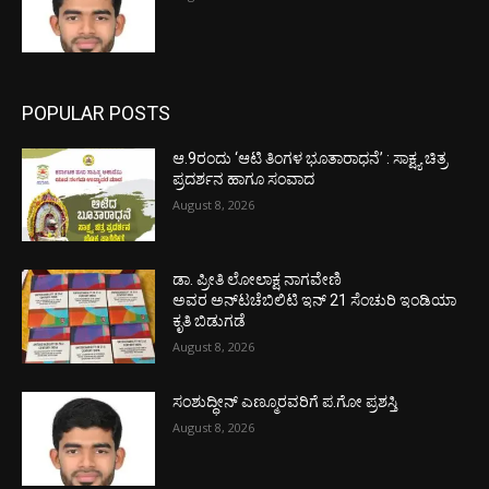
POPULAR POSTS
ಆ.9ರಂದು ‘ಆಟಿ ತಿಂಗಳ ಭೂತಾರಾಧನೆ’ : ಸಾಕ್ಷ್ಯ ಚಿತ್ರ
ಪ್ರದರ್ಶನ ಹಾಗೂ ಸಂವಾದ
August 8, 2026
ಡಾ. ಪ್ರೀತಿ ಲೋಲಾಕ್ಷ ನಾಗವೇಣಿ
ಅವರ ಅನ್‌ಟಚೆಬಿಲಿಟಿ ಇನ್ 21 ಸೆಂಚುರಿ ಇಂಡಿಯಾ
ಕೃತಿ ಬಿಡುಗಡೆ
August 8, 2026
ಸಂಶುದ್ಧೀನ್ ಎಣ್ಮೂರವರಿಗೆ ಪ.ಗೋ ಪ್ರಶಸ್ತಿ
August 8, 2026