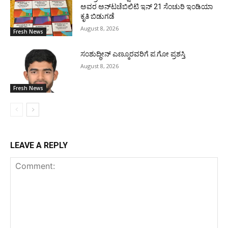
ಅವರ ಅನ್‌ಟಚೆಬಿಲಿಟಿ ಇನ್ 21 ಸೆಂಚುರಿ ಇಂಡಿಯಾ
ಕೃತಿ ಬಿಡುಗಡೆ
August 8, 2026
Fresh News
ಸಂಶುದ್ಧೀನ್ ಎಣ್ಮೂರವರಿಗೆ ಪ.ಗೋ ಪ್ರಶಸ್ತಿ
August 8, 2026
Fresh News
LEAVE A REPLY