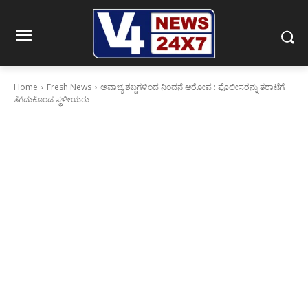
Home
Fresh News
ಅವಾಚ್ಯ ಶಬ್ದಗಳಿಂದ ನಿಂದನೆ ಆರೋಪ : ಪೊಲೀಸರನ್ನು ತರಾಟೆಗೆ
ತೆಗೆದುಕೊಂಡ ಸ್ಥಳೀಯರು