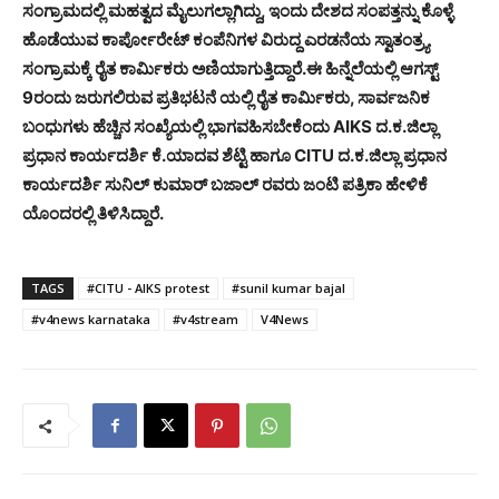
ಸಂಗ್ರಾಮದಲ್ಲಿ ಮಹತ್ವದ ಮೈಲುಗಲ್ಲಾಗಿದ್ದು, ಇಂದು ದೇಶದ ಸಂಪತ್ತನ್ನು ಕೊಳ್ಳೆ
ಹೊಡೆಯುವ ಕಾರ್ಪೋರೇಟ್ ಕಂಪೆನಿಗಳ ವಿರುದ್ದ ಎರಡನೆಯ ಸ್ವಾತಂತ್ರ್ಯ
ಸಂಗ್ರಾಮಕ್ಕೆ ರೈತ ಕಾರ್ಮಿಕರು ಅಣಿಯಾಗುತ್ತಿದ್ದಾರೆ.ಈ ಹಿನ್ನೆಲೆಯಲ್ಲಿ ಆಗಸ್ಟ್
9ರಂದು ಜರುಗಲಿರುವ ಪ್ರತಿಭಟನೆ ಯಲ್ಲಿ ರೈತ ಕಾರ್ಮಿಕರು, ಸಾರ್ವಜನಿಕ
ಬಂಧುಗಳು ಹೆಚ್ಚಿನ ಸಂಖ್ಯೆಯಲ್ಲಿ ಭಾಗವಹಿಸಬೇಕೆಂದು AIKS ದ.ಕ.ಜಿಲ್ಲಾ
ಪ್ರಧಾನ ಕಾರ್ಯದರ್ಶಿ ಕೆ.ಯಾದವ ಶೆಟ್ಟಿ ಹಾಗೂ CITU ದ.ಕ.ಜಿಲ್ಲಾ ಪ್ರಧಾನ
ಕಾರ್ಯದರ್ಶಿ ಸುನಿಲ್ ಕುಮಾರ್ ಬಜಾಲ್ ರವರು ಜಂಟಿ ಪತ್ರಿಕಾ ಹೇಳಿಕೆ
ಯೊಂದರಲ್ಲಿ ತಿಳಿಸಿದ್ದಾರೆ.
TAGS
#CITU - AIKS protest
#sunil kumar bajal
#v4news karnataka
#v4stream
V4News