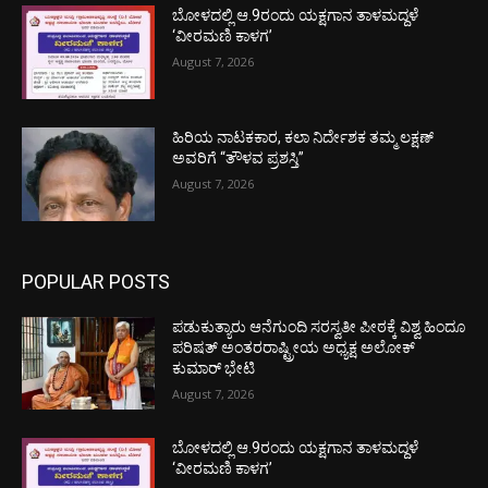
ಬೋಳದಲ್ಲಿ ಆ.9ರಂದು ಯಕ್ಷಗಾನ ತಾಳಮದ್ದಳೆ
‘ವೀರಮಣಿ ಕಾಳಗ’
August 7, 2026
ಹಿರಿಯ ನಾಟಕಕಾರ, ಕಲಾ ನಿರ್ದೇಶಕ ತಮ್ಮ ಲಕ್ಷಣ್
ಅವರಿಗೆ “ತೌಳವ ಪ್ರಶಸ್ತಿ”
August 7, 2026
POPULAR POSTS
ಪಡುಕುತ್ಯಾರು ಆನೆಗುಂದಿ ಸರಸ್ವತೀ ಪೀಠಕ್ಕೆ ವಿಶ್ವ ಹಿಂದೂ
ಪರಿಷತ್ ಅಂತರರಾಷ್ಟ್ರೀಯ ಅಧ್ಯಕ್ಷ ಅಲೋಕ್
ಕುಮಾರ್ ಭೇಟಿ
August 7, 2026
ಬೋಳದಲ್ಲಿ ಆ.9ರಂದು ಯಕ್ಷಗಾನ ತಾಳಮದ್ದಳೆ
‘ವೀರಮಣಿ ಕಾಳಗ’