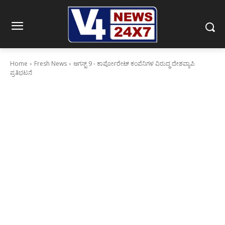
Home
Fresh News
ಆಗಸ್ಟ್ 9 - ಕಾರ್ಪೋರೇಟ್ ಕಂಪೆನಿಗಳ ವಿರುದ್ಧ ದೇಶವ್ಯಾಪಿ
ಪ್ರತಿಭಟನೆ