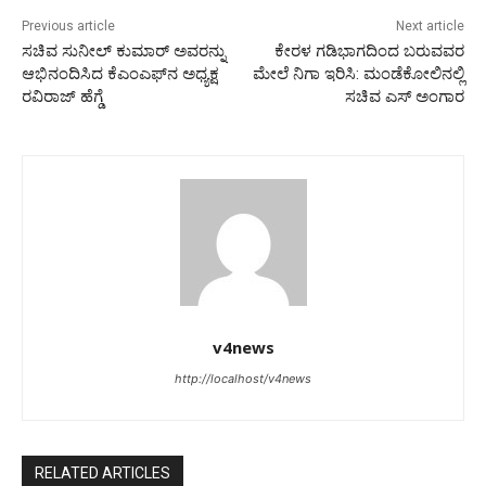
Previous article
Next article
ಸಚಿವ ಸುನೀಲ್ ಕುಮಾರ್ ಅವರನ್ನು
ಕೇರಳ ಗಡಿಭಾಗದಿಂದ ಬರುವವರ
ಆಭಿನಂದಿಸಿದ ಕೆಎಂಎಫ್‌ನ ಅಧ್ಯಕ್ಷ
ಮೇಲೆ ನಿಗಾ ಇರಿಸಿ: ಮಂಡೆಕೋಲಿನಲ್ಲಿ
ರವಿರಾಜ್ ಹೆಗ್ಡೆ
ಸಚಿವ ಎಸ್ ಅಂಗಾರ
v4news
http://localhost/v4news
RELATED ARTICLES