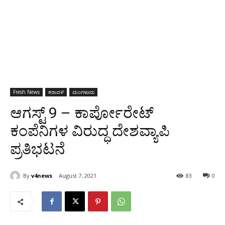
Fresh News
ಕರಾವಳಿ
ಮಂಗಳೂರು
ಆಗಸ್ಟ್ 9 – ಕಾರ್ಪೋರೇಟ್
ಕಂಪೆನಿಗಳ ವಿರುದ್ಧ ದೇಶವ್ಯಾಪಿ
ಪ್ರತಿಭಟನೆ
By
v4news
August 7, 2021
83
0