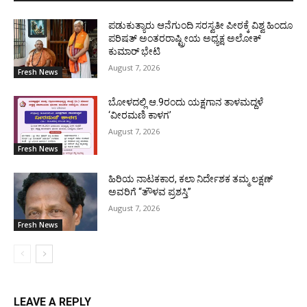
ಪಡುಕುತ್ಯಾರು ಆನೆಗುಂದಿ ಸರಸ್ವತೀ ಪೀಠಕ್ಕೆ ವಿಶ್ವ ಹಿಂದೂ
ಪರಿಷತ್ ಅಂತರರಾಷ್ಟ್ರೀಯ ಅಧ್ಯಕ್ಷ ಅಲೋಕ್
ಕುಮಾರ್ ಭೇಟಿ
August 7, 2026
Fresh News
ಬೋಳದಲ್ಲಿ ಆ.9ರಂದು ಯಕ್ಷಗಾನ ತಾಳಮದ್ದಳೆ
‘ವೀರಮಣಿ ಕಾಳಗ’
August 7, 2026
Fresh News
ಹಿರಿಯ ನಾಟಕಕಾರ, ಕಲಾ ನಿರ್ದೇಶಕ ತಮ್ಮ ಲಕ್ಷಣ್
ಅವರಿಗೆ “ತೌಳವ ಪ್ರಶಸ್ತಿ”
August 7, 2026
Fresh News
LEAVE A REPLY