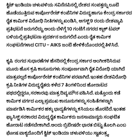
ಕ್ವಿಟ್ ಇಂಡಿಯಾ ಚಳುವಳಿಯ ಸವಿನೆನಪಿನಲ್ಲಿ,ದೇಶದ ಸಂಪತ್ತನ್ನು ಲೂಟಿ
ಹೊಡೆಯುತ್ತಿರುವ ಕಾರ್ಪೋರೇಟ್ ಕಂಪೆನಿಗಳ ವಿರುದ್ಧ ಹಾಗೂ ಕೇಂದ್ರ ಸರ್ಕಾರದ
ರೈತ ಕಾರ್ಮಿಕ ವಿರೋಧಿ ನೀತಿಗಳನ್ನು ಖಂಡಿಸಿ, ಆಗಸ್ಟ್ 9 ರಂದು ದೇಶವ್ಯಾಪಿ
ಪ್ರತಿಭಟನೆ ಜರುಗಲಿದ್ದು,ಅಂದು ಬೆಳಿಗ್ಗೆ 10 ಗಂಟೆಗೆ ನಗರದ ಕ್ಲಾಕ್ ಟವರ್
ಬಳಿಯಲ್ಲಿ ಪ್ರತಿಭಟನಾ ಪ್ರದರ್ಶನ ಜರುಗಲಿದೆ ಎಂದು ರೈತ ಕಾರ್ಮಿಕ
ಸಂಘಟನೆಗಳಾದ CITU – AIKS ಜಂಟಿ ಹೇಳಿಕೆಯೊಂದರಲ್ಲಿ ತಿಳಿಸಿದೆ.
ಕೃಷಿ ರಂಗದ ಸುಧಾರಣೆಗಳ ಹೆಸರಿನಲ್ಲಿ ಕೇಂದ್ರ ಸರ್ಕಾರ ಅಂಗೀಕರಿಸಿರುವ
ಮೂರು ಹೊಸ ಕ್ರಷಿ ಕಾನೂನುಗಳು ಸಂಪೂರ್ಣವಾಗಿ ರೈತ ವಿರೋಧಿ ಯಾಗಿದೆ
ಮಾತ್ರವಲ್ಲದೆ ಕಾರ್ಪೋರೇಟ್ ಕಂಪೆನಿಗಳ ಪರವಾಗಿದೆ.ಇಂತಹ ದೇಶವಿರೋಧಿ
ಕ್ರಷಿ ನೀತಿಗಳ ವಿರುದ್ಧ ರೈತರು ಕಳೆದ 7 ತಿಂಗಳಿನಿಂದ ಹೋರಾಟದ
ಪಥದಲ್ಲಿದ್ದರೂ,ಸರಕಾರವು ಮಾತ್ರ ದಿವ್ಯ ಮೌನ ವಹಿಸಿದೆ. ಮತ್ತೊಂದು ಕಡೆ
ಕಾರ್ಮಿಕ ವರ್ಗದ ಎಲ್ಲಾ ಪ್ರಮುಖ ಕಾನೂನುಗಳನ್ನು ಸಂಹಿತೆಗಳನ್ನಾಗಿ
ಮಾರ್ಪಡಿಸಿ ಕಾರ್ಮಿಕರ ಹಕ್ಕು ಭಾದ್ಯತೆಗಳನ್ನು ಕಸಿಯಲು ಹೊರಟಿದೆ.ಇಂತಹ
ಫ್ಯಾಸಿಸ್ಟ್ ಸರಕಾರದ ವಿರುದ್ಧ ರೈತ ಕಾರ್ಮಿಕರು ಜನಸಾಮಾನ್ಯರು ಸಂಘಟಿತ
ಹೋರಾಟ ನಡೆಸಬೇಕಾಗಿದೆ.ಅಂದು ಬ್ರಿಟೀಷರೇ ಭಾರತ ಬಿಟ್ಟು ತೊಲಗಿ ಎಂಬ
ಘೋಷ ವಾಕ್ಯದೊಂದಿಗೆ ಕ್ವಿಟ್ ಇಂಡಿಯಾ ಚಳುವಳಿಯು ಸ್ವಾತಂತ್ರ್ಯ