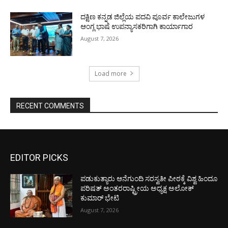
ದಕ್ಷಿಣ ಕನ್ನಡ ಜಿಲ್ಲೆಯ ಪದವಿ ಪೂರ್ವ ಕಾಲೇಜುಗಳ
ಆಂಗ್ಲ ಭಾಷೆ ಉಪನ್ಯಾಸಕರಿಗಾಗಿ ಕಾರ್ಯಾಗಾರ
August 7, 2026
Load more
RECENT COMMENTS
EDITOR PICKS
ಪಡುಕುತ್ಯಾರು ಆನೆಗುಂದಿ ಸರಸ್ವತೀ ಪೀಠಕ್ಕೆ ವಿಶ್ವ ಹಿಂದೂ
ಪರಿಷತ್ ಅಂತರರಾಷ್ಟ್ರೀಯ ಅಧ್ಯಕ್ಷ ಅಲೋಕ್
ಕುಮಾರ್ ಭೇಟಿ
August 7, 2026