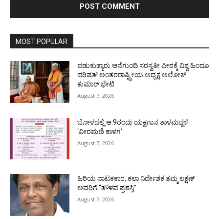
MOST POPULAR
ಪಡುಕುತ್ಯಾರು ಆನೆಗುಂದಿ ಸರಸ್ವತೀ ಪೀಠಕ್ಕೆ ವಿಶ್ವ ಹಿಂದೂ
ಪರಿಷತ್ ಅಂತರರಾಷ್ಟ್ರೀಯ ಅಧ್ಯಕ್ಷ ಅಲೋಕ್
ಕುಮಾರ್ ಭೇಟಿ
August 7, 2026
ಬೋಳದಲ್ಲಿ ಆ.9ರಂದು ಯಕ್ಷಗಾನ ತಾಳಮದ್ದಳೆ
‘ವೀರಮಣಿ ಕಾಳಗ’
August 7, 2026
ಹಿರಿಯ ನಾಟಕಕಾರ, ಕಲಾ ನಿರ್ದೇಶಕ ತಮ್ಮ ಲಕ್ಷಣ್
ಅವರಿಗೆ “ತೌಳವ ಪ್ರಶಸ್ತಿ”
August 7, 2026