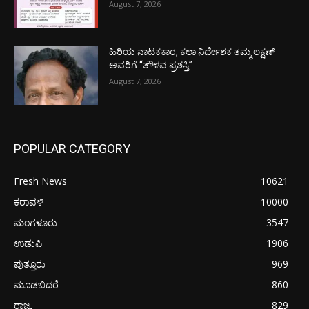
August 7, 2026
ಹಿರಿಯ ನಾಟಕಕಾರ, ಕಲಾ ನಿರ್ದೇಶಕ ತಮ್ಮ ಲಕ್ಷಣ್
ಅವರಿಗೆ “ತೌಳವ ಪ್ರಶಸ್ತಿ”
August 7, 2026
POPULAR CATEGORY
Fresh News
10621
ಕರಾವಳಿ
10000
ಮಂಗಳೂರು
3547
ಉಡುಪಿ
1906
ಪುತ್ತೂರು
969
ಮೂಡಬಿದರೆ
860
ರಾಜ್ಯ
829