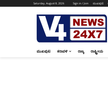
Saturday, August 8, 2026
Sign in / Join
ಮುಖಪುಟ
ಮುಖಪುಟ
ಕರಾವಳಿ
ರಾಜ್ಯ
ರಾಷ್ಟ್ರೀಯ