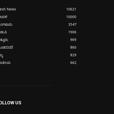
resh News
10621
ರಾವಳಿ
10000
ಂಗಳೂರು
3547
ಡುಪಿ
1906
ತ್ತೂರು
969
ೂಡಬಿದರೆ
860
ಜ್ಯ
829
ಾಜಕೀಯ
662
OLLOW US