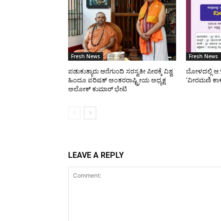
Fresh News
Fresh News
ಪಡುಕುತ್ಯಾರು ಆನೆಗುಂದಿ ಸರಸ್ವತೀ ಪೀಠಕ್ಕೆ ವಿಶ್ವ
ಬೋಳದಲ್ಲಿ ಆ.
ಹಿಂದೂ ಪರಿಷತ್ ಅಂತರರಾಷ್ಟ್ರೀಯ ಅಧ್ಯಕ್ಷ
‘ವೀರಮಣಿ ಕಾ
ಅಲೋಕ್ ಕುಮಾರ್ ಭೇಟಿ
LEAVE A REPLY