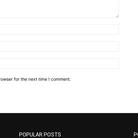
Name:*
Email:*
Website:
rowser for the next time I comment.
POPULAR POSTS
P