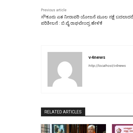
Previous article
ಸೌಕೂರು ಏತ ನೀರಾವರಿ ಯೋಜನೆ ಮೂಲ ನಕ್ಷೆ ಬದಲಾದರ
ಪರಿಶೀಲನೆ : ಬಿ.ವೈ ರಾಘವೇಂದ್ರ ಹೇಳಿಕೆ
v4news
http://localhost/v4news
RELATED ARTICLES