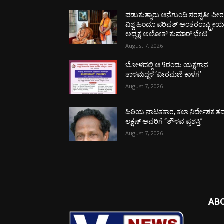
ಪಡುಕುತ್ಯಾರು ಆನೆಗುಂದಿ ಸರಸ್ವತೀ ಪೀಠಕ್
ವಿಶ್ವ ಹಿಂದೂ ಪರಿಷತ್ ಅಂತರರಾಷ್ಟ್ರೀ
ಅಧ್ಯಕ್ಷ ಅಲೋಕ್ ಕುಮಾರ್ ಭೇಟಿ
August 7, 2026
ಬೋಳದಲ್ಲಿ ಆ.9ರಂದು ಯಕ್ಷಗಾನ
ತಾಳಮದ್ದಳೆ ‘ವೀರಮಣಿ ಕಾಳಗ’
August 7, 2026
ಹಿರಿಯ ನಾಟಕಕಾರ, ಕಲಾ ನಿರ್ದೇಶಕ ತಮ
ಲಕ್ಷಣ್ ಅವರಿಗೆ “ತೌಳವ ಪ್ರಶಸ್ತಿ”
August 7, 2026
AB