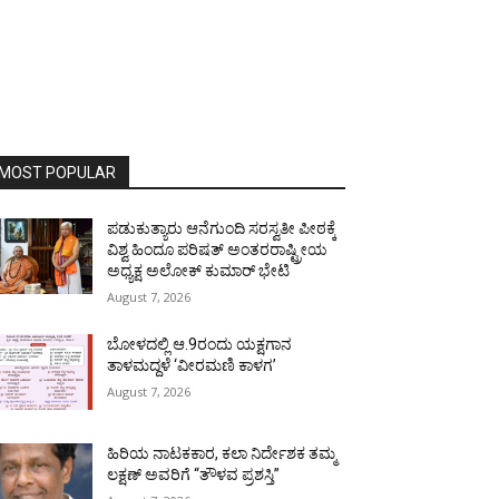
MOST POPULAR
ಪಡುಕುತ್ಯಾರು ಆನೆಗುಂದಿ ಸರಸ್ವತೀ ಪೀಠಕ್ಕೆ
ವಿಶ್ವ ಹಿಂದೂ ಪರಿಷತ್ ಅಂತರರಾಷ್ಟ್ರೀಯ
ಅಧ್ಯಕ್ಷ ಅಲೋಕ್ ಕುಮಾರ್ ಭೇಟಿ
August 7, 2026
ಬೋಳದಲ್ಲಿ ಆ.9ರಂದು ಯಕ್ಷಗಾನ
ತಾಳಮದ್ದಳೆ ‘ವೀರಮಣಿ ಕಾಳಗ’
August 7, 2026
ಹಿರಿಯ ನಾಟಕಕಾರ, ಕಲಾ ನಿರ್ದೇಶಕ ತಮ್ಮ
ಲಕ್ಷಣ್ ಅವರಿಗೆ “ತೌಳವ ಪ್ರಶಸ್ತಿ”