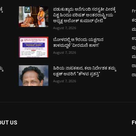
ಕೆ
ಪಡುಕುತ್ಯಾರು ಆನೆಗುಂದಿ ಸರಸ್ವತೀ ಪೀಠಕ್ಕೆ
F
ಯ
ವಿಶ್ವ ಹಿಂದೂ ಪರಿಷತ್ ಅಂತರರಾಷ್ಟ್ರೀಯ
ಕ
ಅಧ್ಯಕ್ಷ ಅಲೋಕ್ ಕುಮಾರ್ ಭೇಟಿ
August 7, 2026
ಮ
ಉ
ಬೋಳದಲ್ಲಿ ಆ.9ರಂದು ಯಕ್ಷಗಾನ
ತಾಳಮದ್ದಳೆ ‘ವೀರಮಣಿ ಕಾಳಗ’
ಪು
August 7, 2026
ಮ
ರಾ
್ಮ
ಹಿರಿಯ ನಾಟಕಕಾರ, ಕಲಾ ನಿರ್ದೇಶಕ ತಮ್ಮ
ಲಕ್ಷಣ್ ಅವರಿಗೆ “ತೌಳವ ಪ್ರಶಸ್ತಿ”
ರ
August 7, 2026
OUT US
F