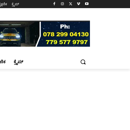
ೈಕ್ಷಣಿಕ
ಕ್ರೈಮ್
್ಷಣಿಕ
ಕ್ರೈಮ್