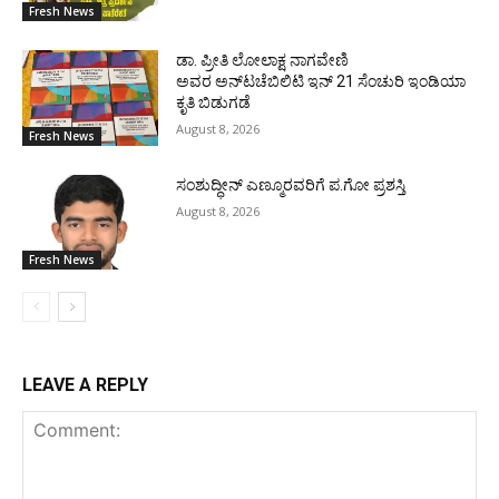
Fresh News
ಡಾ. ಪ್ರೀತಿ ಲೋಲಾಕ್ಷ ನಾಗವೇಣಿ
ಅವರ ಅನ್‌ಟಚೆಬಿಲಿಟಿ ಇನ್ 21 ಸೆಂಚುರಿ ಇಂಡಿಯಾ
ಕೃತಿ ಬಿಡುಗಡೆ
August 8, 2026
Fresh News
ಸಂಶುದ್ಧೀನ್ ಎಣ್ಮೂರವರಿಗೆ ಪ.ಗೋ ಪ್ರಶಸ್ತಿ
August 8, 2026
Fresh News
LEAVE A REPLY