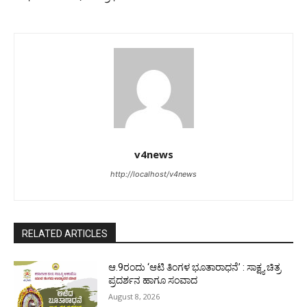
v4news
http://localhost/v4news
RELATED ARTICLES
ಆ.9ರಂದು ‘ಆಟಿ ತಿಂಗಳ ಭೂತಾರಾಧನೆ’ : ಸಾಕ್ಷ್ಯ ಚಿತ್ರ
ಪ್ರದರ್ಶನ ಹಾಗೂ ಸಂವಾದ
August 8, 2026