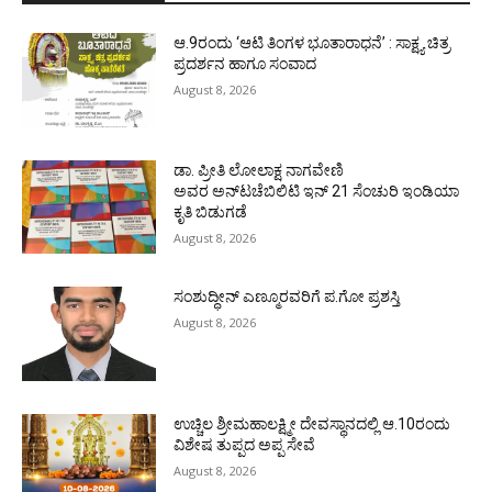
ಆ.9ರಂದು ‘ಆಟಿ ತಿಂಗಳ ಭೂತಾರಾಧನೆ’ : ಸಾಕ್ಷ್ಯ ಚಿತ್ರ
ಪ್ರದರ್ಶನ ಹಾಗೂ ಸಂವಾದ
August 8, 2026
ಡಾ. ಪ್ರೀತಿ ಲೋಲಾಕ್ಷ ನಾಗವೇಣಿ
ಅವರ ಅನ್‌ಟಚೆಬಿಲಿಟಿ ಇನ್ 21 ಸೆಂಚುರಿ ಇಂಡಿಯಾ
ಕೃತಿ ಬಿಡುಗಡೆ
August 8, 2026
ಸಂಶುದ್ಧೀನ್ ಎಣ್ಮೂರವರಿಗೆ ಪ.ಗೋ ಪ್ರಶಸ್ತಿ
August 8, 2026
ಉಚ್ಚಿಲ ಶ್ರೀಮಹಾಲಕ್ಷ್ಮೀ ದೇವಸ್ಥಾನದಲ್ಲಿ ಆ.10ರಂದು
ವಿಶೇಷ ತುಪ್ಪದ ಅಪ್ಪ ಸೇವೆ
August 8, 2026