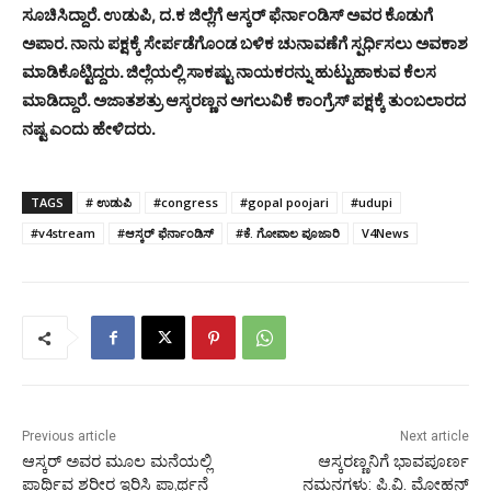
ಸೂಚಿಸಿದ್ದಾರೆ.
ಉಡುಪಿ, ದ.ಕ ಜಿಲ್ಲೆಗೆ ಆಸ್ಕರ್ ಫೆರ್ನಾಂಡಿಸ್ ಅವರ ಕೊಡುಗೆ
ಅಪಾರ. ನಾನು ಪಕ್ಷಕ್ಕೆ ಸೇರ್ಪಡೆಗೊಂಡ ಬಳಿಕ ಚುನಾವಣೆಗೆ ಸ್ಪರ್ಧಿಸಲು ಅವಕಾಶ
ಮಾಡಿಕೊಟ್ಟಿದ್ದರು. ಜಿಲ್ಲೆಯಲ್ಲಿ ಸಾಕಷ್ಟು ನಾಯಕರನ್ನು ಹುಟ್ಟುಹಾಕುವ ಕೆಲಸ
ಮಾಡಿದ್ದಾರೆ. ಅಜಾತಶತ್ರು ಆಸ್ಕರಣ್ಣನ ಅಗಲುವಿಕೆ ಕಾಂಗ್ರೆಸ್ ಪಕ್ಷಕ್ಕೆ ತುಂಬಲಾರದ
ನಷ್ಟ ಎಂದು ಹೇಳಿದರು.
TAGS
# ಉಡುಪಿ
#congress
#gopal poojari
#udupi
#v4stream
#ಆಸ್ಕರ್ ಫೆರ್ನಾಂಡಿಸ್
#ಕೆ. ಗೋಪಾಲ ಪೂಜಾರಿ
V4News
Previous article
Next article
ಆಸ್ಕರ್ ಅವರ ಮೂಲ ಮನೆಯಲ್ಲಿ
ಆಸ್ಕರಣ್ಣನಿಗೆ ಭಾವಪೂರ್ಣ
ಪಾರ್ಥಿವ ಶರೀರ ಇರಿಸಿ ಪ್ರಾರ್ಥನೆ
ನಮನಗಳು: ಪಿ.ವಿ. ಮೋಹನ್