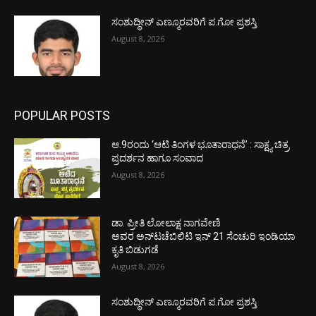
ಸಂಶುದ್ಧೀನ್ ಎಣ್ಮೂರವರಿಗೆ ಪ.ಗೋ ಪ್ರಶಸ್ತಿ
August 8, 2026
POPULAR POSTS
ಆ.9ರಂದು ‘ಆಟಿ ತಿಂಗಳ ಭೂತಾರಾಧನೆ’ : ಸಾಕ್ಷ್ಯ ಚಿತ್ರ
ಪ್ರದರ್ಶನ ಹಾಗೂ ಸಂವಾದ
August 8, 2026
ಡಾ. ಪ್ರೀತಿ ಲೋಲಾಕ್ಷ ನಾಗವೇಣಿ
ಅವರ ಅನ್‌ಟಚೆಬಿಲಿಟಿ ಇನ್ 21 ಸೆಂಚುರಿ ಇಂಡಿಯಾ
ಕೃತಿ ಬಿಡುಗಡೆ
August 8, 2026
ಸಂಶುದ್ಧೀನ್ ಎಣ್ಮೂರವರಿಗೆ ಪ.ಗೋ ಪ್ರಶಸ್ತಿ