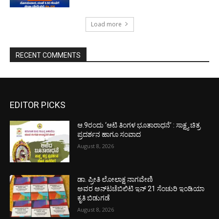
Load more
RECENT COMMENTS
EDITOR PICKS
ಆ.9ರಂದು ‘ಆಟಿ ತಿಂಗಳ ಭೂತಾರಾಧನೆ’ : ಸಾಕ್ಷ್ಯ ಚಿತ್ರ
ಪ್ರದರ್ಶನ ಹಾಗೂ ಸಂವಾದ
August 8, 2026
ಡಾ. ಪ್ರೀತಿ ಲೋಲಾಕ್ಷ ನಾಗವೇಣಿ
ಅವರ ಅನ್‌ಟಚೆಬಿಲಿಟಿ ಇನ್ 21 ಸೆಂಚುರಿ ಇಂಡಿಯಾ
ಕೃತಿ ಬಿಡುಗಡೆ
August 8, 2026