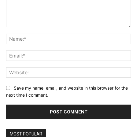
Comment:
Na
Ema
Web
Save my name, email, and website in this browser for the
next time I comment.
MOST POPULAR