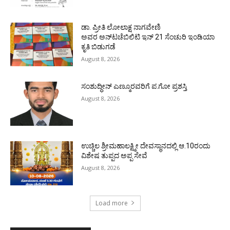
ಡಾ. ಪ್ರೀತಿ ಲೋಲಾಕ್ಷ ನಾಗವೇಣಿ
ಅವರ ಅನ್‌ಟಚೆಬಿಲಿಟಿ ಇನ್ 21 ಸೆಂಚುರಿ ಇಂಡಿಯಾ
ಕೃತಿ ಬಿಡುಗಡೆ
August 8, 2026
ಸಂಶುದ್ಧೀನ್ ಎಣ್ಮೂರವರಿಗೆ ಪ.ಗೋ ಪ್ರಶಸ್ತಿ
August 8, 2026
ಉಚ್ಚಿಲ ಶ್ರೀಮಹಾಲಕ್ಷ್ಮೀ ದೇವಸ್ಥಾನದಲ್ಲಿ ಆ.10ರಂದು
ವಿಶೇಷ ತುಪ್ಪದ ಅಪ್ಪ ಸೇವೆ
August 8, 2026
Load more