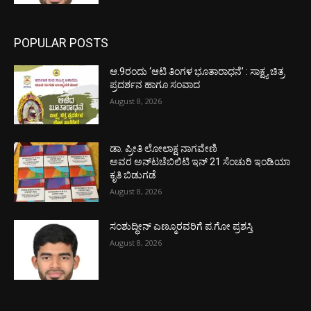
POPULAR POSTS
ಆ.9ರಂದು ‘ಆಟಿ ತಿಂಗಳ ಭೂತಾರಾಧನೆ’ : ಸಾಕ್ಷ್ಯ ಚಿತ್ರ
ಪ್ರದರ್ಶನ ಹಾಗೂ ಸಂವಾದ
August 8, 2026
ಡಾ. ಪ್ರೀತಿ ಲೋಲಾಕ್ಷ ನಾಗವೇಣಿ
ಅವರ ಅನ್‌ಟಚೆಬಿಲಿಟಿ ಇನ್ 21 ಸೆಂಚುರಿ ಇಂಡಿಯಾ
ಕೃತಿ ಬಿಡುಗಡೆ
August 8, 2026
ಸಂಶುದ್ಧೀನ್ ಎಣ್ಮೂರವರಿಗೆ ಪ.ಗೋ ಪ್ರಶಸ್ತಿ
August 8, 2026