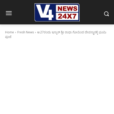
Home
Fresh News
ಆ.27ರಂದು ಇಸ್ಕಾನ್ ಶ್ರೀ ರಾಧಾ ಗೋವಿಂದ ದೇವಸ್ಥಾನಕ್ಕೆ ಭೂಮಿ
ಪೂಜೆ