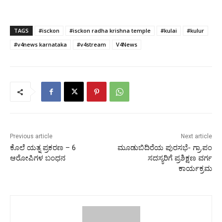
TAGS
#isckon
#isckon radha krishna temple
#kulai
#kulur
#v4news karnataka
#v4stream
V4News
Previous article
Next article
ಕೊಲೆ ಯತ್ನ ಪ್ರಕರಣ – 6
ಮೂಡುಬಿದಿರೆಯ ಪುರಸಭೆ- ಗ್ರಾ.ಪಂ
ಆರೋಪಿಗಳ ಬಂಧನ
ಸದಸ್ಯರಿಗೆ ಪ್ರಶಿಕ್ಷಣ ವರ್ಗ
ಕಾರ್ಯಕ್ರಮ