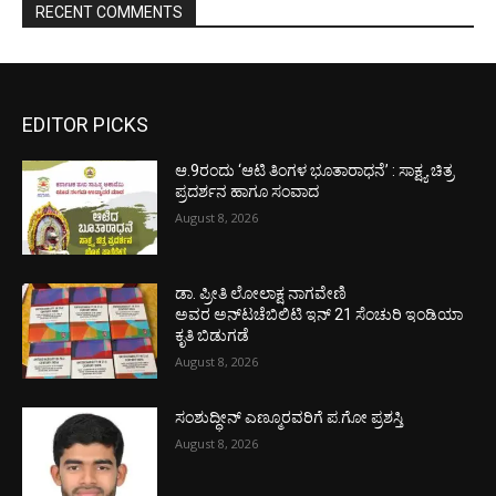
RECENT COMMENTS
EDITOR PICKS
ಆ.9ರಂದು ‘ಆಟಿ ತಿಂಗಳ ಭೂತಾರಾಧನೆ’ : ಸಾಕ್ಷ್ಯ ಚಿತ್ರ
ಪ್ರದರ್ಶನ ಹಾಗೂ ಸಂವಾದ
August 8, 2026
ಡಾ. ಪ್ರೀತಿ ಲೋಲಾಕ್ಷ ನಾಗವೇಣಿ
ಅವರ ಅನ್‌ಟಚೆಬಿಲಿಟಿ ಇನ್ 21 ಸೆಂಚುರಿ ಇಂಡಿಯಾ
ಕೃತಿ ಬಿಡುಗಡೆ
August 8, 2026
ಸಂಶುದ್ಧೀನ್ ಎಣ್ಮೂರವರಿಗೆ ಪ.ಗೋ ಪ್ರಶಸ್ತಿ
August 8, 2026