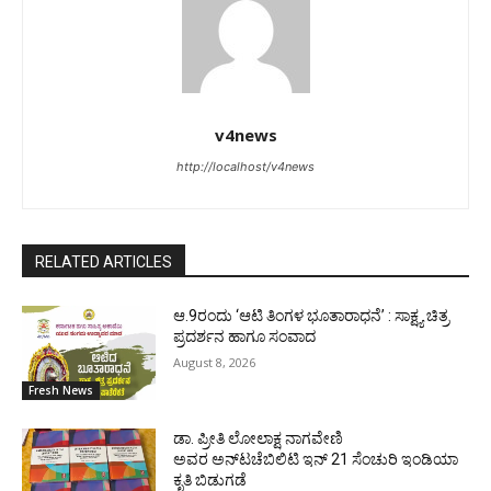
v4news
http://localhost/v4news
RELATED ARTICLES
ಆ.9ರಂದು ‘ಆಟಿ ತಿಂಗಳ ಭೂತಾರಾಧನೆ’ : ಸಾಕ್ಷ್ಯ ಚಿತ್ರ
ಪ್ರದರ್ಶನ ಹಾಗೂ ಸಂವಾದ
August 8, 2026
Fresh News
ಡಾ. ಪ್ರೀತಿ ಲೋಲಾಕ್ಷ ನಾಗವೇಣಿ
ಅವರ ಅನ್‌ಟಚೆಬಿಲಿಟಿ ಇನ್ 21 ಸೆಂಚುರಿ ಇಂಡಿಯಾ
ಕೃತಿ ಬಿಡುಗಡೆ