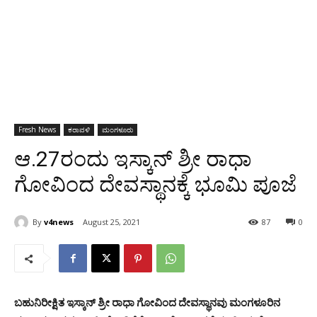
Fresh News
ಕರಾವಳಿ
ಮಂಗಳೂರು
ಆ.27ರಂದು ಇಸ್ಕಾನ್ ಶ್ರೀ ರಾಧಾ
ಗೋವಿಂದ ದೇವಸ್ಥಾನಕ್ಕೆ ಭೂಮಿ ಪೂಜೆ
By
v4news
August 25, 2021
87
0
ಬಹುನಿರೀಕ್ಷಿತ ಇಸ್ಕಾನ್ ಶ್ರೀ ರಾಧಾ ಗೋವಿಂದ ದೇವಸ್ಥಾನವು ಮಂಗಳೂರಿನ