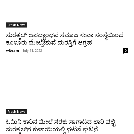
Fresh News
ಸುರತ್ಕಲ್ ಆಪದ್ಭಾಂಧವ ಸಮಾಜ ಸೇವಾ ಸಂಸ್ಥೆಯಿಂದ
ಕೂಳೂರು ಮೇಲ್ಸೇತುವೆ ದುರಸ್ತಿಗೆ ಆಗ್ರಹ
v4team
-
July 11, 2022
0
Fresh News
ಓಮಿನಿ ಕಾರಿನ ಮೇಲೆ ಸರಕು ಸಾಗಾಟದ ಲಾರಿ ಪಲ್ಟಿ
ಸುರತ್ಕಲ್‍ನ ಕುಳಾಯಿಯಲ್ಲಿ ಘಟನೆ ಘಟನೆ