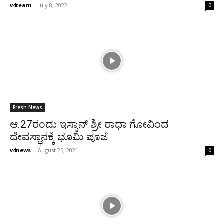
v4team
-
July 8, 2022
0
Fresh News
ಆ.27ರಂದು ಇಸ್ಕಾನ್ ಶ್ರೀ ರಾಧಾ ಗೋವಿಂದ
ದೇವಸ್ಥಾನಕ್ಕೆ ಭೂಮಿ ಪೂಜೆ
v4news
-
August 25, 2021
0