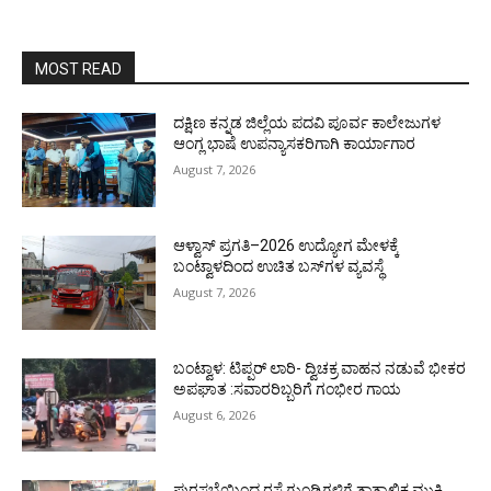
MOST READ
ದಕ್ಷಿಣ ಕನ್ನಡ ಜಿಲ್ಲೆಯ ಪದವಿ ಪೂರ್ವ ಕಾಲೇಜುಗಳ
ಆಂಗ್ಲ ಭಾಷೆ ಉಪನ್ಯಾಸಕರಿಗಾಗಿ ಕಾರ್ಯಾಗಾರ
August 7, 2026
ಆಳ್ವಾಸ್ ಪ್ರಗತಿ–2026 ಉದ್ಯೋಗ ಮೇಳಕ್ಕೆ
ಬಂಟ್ವಾಳದಿಂದ ಉಚಿತ ಬಸ್‌ಗಳ ವ್ಯವಸ್ಥೆ
August 7, 2026
ಬಂಟ್ವಾಳ: ಟಿಪ್ಪರ್ ಲಾರಿ- ದ್ವಿಚಕ್ರ ವಾಹನ ನಡುವೆ ಭೀಕರ
ಅಪಘಾತ :ಸವಾರರಿಬ್ಬರಿಗೆ ಗಂಭೀರ ಗಾಯ
August 6, 2026
ಪುರಸಭೆಯಿಂದ ರಸ್ತೆ ಗುಂಡಿಗಳಿಗೆ ತಾತ್ಕಾಲಿಕ ಮುಕ್ತಿ