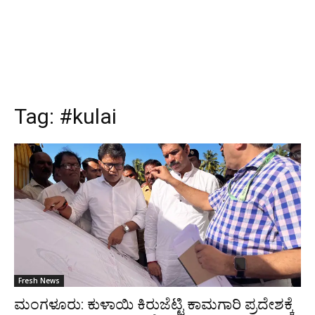
Tag:
#kulai
Fresh News
ಮಂಗಳೂರು: ಕುಳಾಯಿ ಕಿರುಜೆಟ್ಟಿ ಕಾಮಗಾರಿ ಪ್ರದೇಶಕ್ಕೆ