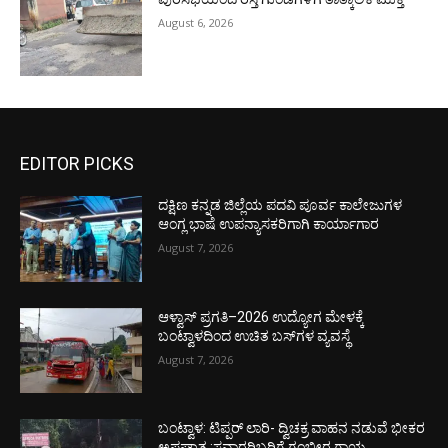
August 6, 2026
EDITOR PICKS
ದಕ್ಷಿಣ ಕನ್ನಡ ಜಿಲ್ಲೆಯ ಪದವಿ ಪೂರ್ವ ಕಾಲೇಜುಗಳ
ಆಂಗ್ಲ ಭಾಷೆ ಉಪನ್ಯಾಸಕರಿಗಾಗಿ ಕಾರ್ಯಾಗಾರ
August 7, 2026
ಆಳ್ವಾಸ್ ಪ್ರಗತಿ–2026 ಉದ್ಯೋಗ ಮೇಳಕ್ಕೆ
ಬಂಟ್ವಾಳದಿಂದ ಉಚಿತ ಬಸ್‌ಗಳ ವ್ಯವಸ್ಥೆ
August 7, 2026
ಬಂಟ್ವಾಳ: ಟಿಪ್ಪರ್ ಲಾರಿ- ದ್ವಿಚಕ್ರ ವಾಹನ ನಡುವೆ ಭೀಕರ
ಅಪಘಾತ :ಸವಾರರಿಬ್ಬರಿಗೆ ಗಂಭೀರ ಗಾಯ