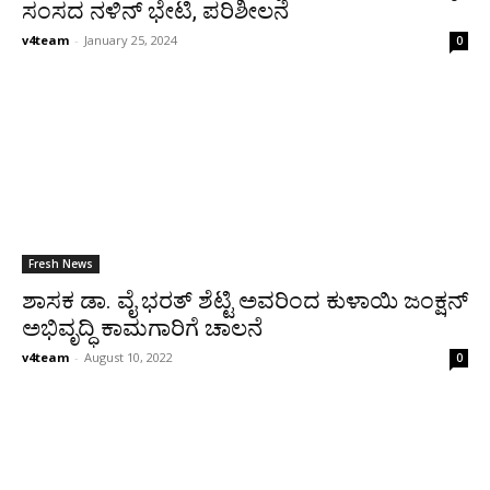
ಸಂಸದ ನಳಿನ್ ಭೇಟಿ, ಪರಿಶೀಲನೆ
v4team
-
January 25, 2024
0
Fresh News
ಶಾಸಕ ಡಾ. ವೈ ಭರತ್ ಶೆಟ್ಟಿ ಅವರಿಂದ ಕುಳಾಯಿ ಜಂಕ್ಷನ್
ಅಭಿವೃದ್ಧಿ ಕಾಮಗಾರಿಗೆ ಚಾಲನೆ
v4team
-
August 10, 2022
0