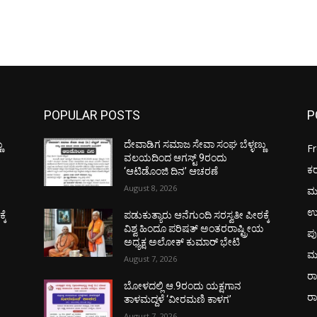
POPULAR POSTS
P
ು
ದೇವಾಡಿಗ ಸಮಾಜ ಸೇವಾ ಸಂಘ ಬೆಳ್ಳಣ್ಣು
F
ವಲಯದಿಂದ ಆಗಸ್ಟ್ 9ರಂದು
ಕ
‘ಆಟಿಡೊಂಜಿ ದಿನ’ ಆಚರಣೆ
August 8, 2026
ಮ
ಉ
ಕೆ
ಪಡುಕುತ್ಯಾರು ಆನೆಗುಂದಿ ಸರಸ್ವತೀ ಪೀಠಕ್ಕೆ
ಯ
ವಿಶ್ವ ಹಿಂದೂ ಪರಿಷತ್ ಅಂತರರಾಷ್ಟ್ರೀಯ
ಪು
ಅಧ್ಯಕ್ಷ ಅಲೋಕ್ ಕುಮಾರ್ ಭೇಟಿ
ಮ
August 7, 2026
ರಾ
ಬೋಳದಲ್ಲಿ ಆ.9ರಂದು ಯಕ್ಷಗಾನ
ರ
ತಾಳಮದ್ದಳೆ ‘ವೀರಮಣಿ ಕಾಳಗ’
August 7, 2026