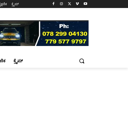
ೈಕ್ಷಣಿಕ
ಕ್ರೈಮ್
್ಷಣಿಕ
ಕ್ರೈಮ್