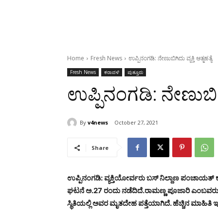
Home
Fresh News
ಉಪ್ಪಿನಂಗಡಿ: ನೇಣುಬಿಗಿದು ವ್ಯಕ್ತಿ ಆತ್ಮಹತ್ಯೆ
Fresh News
ಕರಾವಳಿ
ಪುತ್ತೂರು
ಉಪ್ಪಿನಂಗಡಿ: ನೇಣುಬಿಗಿದು
By
v4news
October 27, 2021
Share
ಉಪ್ಪಿನಂಗಡಿ: ವ್ಯಕ್ತಿಯೋರ್ವರು ಬಸ್ ನಿಲ್ದಾಣ ಪಂಚಾಯತ್ ಕ
ಘಟನೆ ಅ.27 ರಂದು ನಡೆದಿದೆ.
ರಾಮಣ್ಣ ಪೂಜಾರಿ ಎಂಬವರು ಕ
ಸ್ಥಿತಿಯಲ್ಲಿ ಅವರ ಮೃತದೇಹ ಪತ್ತೆಯಾಗಿದೆ. ಹೆಚ್ಚಿನ ಮಾಹಿತಿ ಇನ