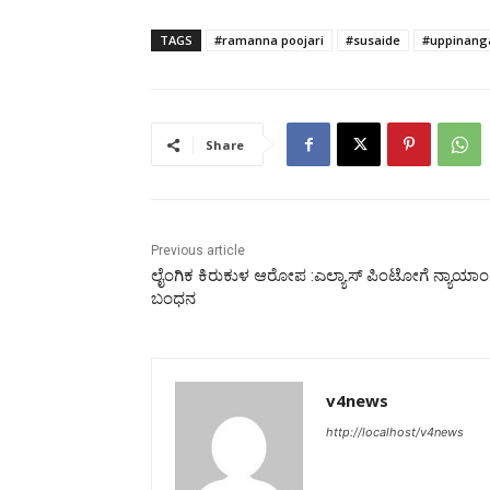
TAGS
#ramanna poojari
#susaide
#uppinang
Share
Previous article
ಲೈಂಗಿಕ ಕಿರುಕುಳ ಆರೋಪ :ಎಲ್ಯಾಸ್ ಪಿಂಟೋಗೆ ನ್ಯಾಯಾ
ಬಂಧನ
v4news
http://localhost/v4news