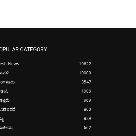
OPULAR CATEGORY
resh News
10622
ರಾವಳಿ
10000
ಂಗಳೂರು
3547
ಡುಪಿ
1906
ತ್ತೂರು
969
ೂಡಬಿದರೆ
860
ಜ್ಯ
829
ಾಜಕೀಯ
662