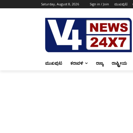
Saturday, August 8, 2026
Sign in / Join
ಮುಖಪುಟ
ಮುಖಪುಟ
ಕರಾವಳಿ
ರಾಜ್ಯ
ರಾಷ್ಟ್ರೀಯ