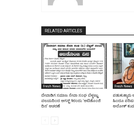
RELATED ARTICLES
Fresh News
Fresh News
ದೇವಾಡಿಗ ಸಮಾಜ ಸೇವಾ ಸಂಘ ಬೆಳ್ಳಣ್ಣು
ಪಡುಕುತ್ಯಾರು ಆನ
ವಲಯದಿಂದ ಆಗಸ್ಟ್ 9ರಂದು ‘ಆಟಿಡೊಂಜಿ
ಹಿಂದೂ ಪರಿಷತ್
ದಿನ’ ಆಚರಣೆ
ಅಲೋಕ್ ಕುಮಾ