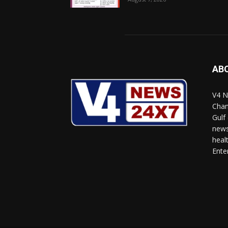
AB
V4 N
Chan
Gulf
news
heal
Ente