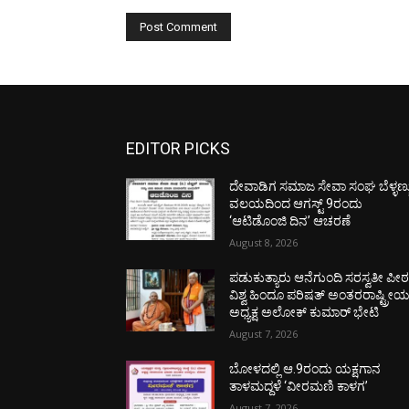
EDITOR PICKS
ದೇವಾಡಿಗ ಸಮಾಜ ಸೇವಾ ಸಂಘ ಬೆಳ್ಳಣ್ಣ
ವಲಯದಿಂದ ಆಗಸ್ಟ್ 9ರಂದು
‘ಆಟಿಡೊಂಜಿ ದಿನ’ ಆಚರಣೆ
August 8, 2026
ಪಡುಕುತ್ಯಾರು ಆನೆಗುಂದಿ ಸರಸ್ವತೀ ಪೀಠಕ್
ವಿಶ್ವ ಹಿಂದೂ ಪರಿಷತ್ ಅಂತರರಾಷ್ಟ್ರೀ
ಅಧ್ಯಕ್ಷ ಅಲೋಕ್ ಕುಮಾರ್ ಭೇಟಿ
August 7, 2026
ಬೋಳದಲ್ಲಿ ಆ.9ರಂದು ಯಕ್ಷಗಾನ
ತಾಳಮದ್ದಳೆ ‘ವೀರಮಣಿ ಕಾಳಗ’
August 7, 2026