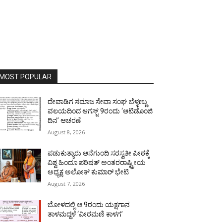
MOST POPULAR
ದೇವಾಡಿಗ ಸಮಾಜ ಸೇವಾ ಸಂಘ ಬೆಳ್ಳಣ್ಣು
ವಲಯದಿಂದ ಆಗಸ್ಟ್ 9ರಂದು ‘ಆಟಿಡೊಂಜಿ
ದಿನ’ ಆಚರಣೆ
August 8, 2026
ಪಡುಕುತ್ಯಾರು ಆನೆಗುಂದಿ ಸರಸ್ವತೀ ಪೀಠಕ್ಕೆ
ವಿಶ್ವ ಹಿಂದೂ ಪರಿಷತ್ ಅಂತರರಾಷ್ಟ್ರೀಯ
ಅಧ್ಯಕ್ಷ ಅಲೋಕ್ ಕುಮಾರ್ ಭೇಟಿ
August 7, 2026
ಬೋಳದಲ್ಲಿ ಆ.9ರಂದು ಯಕ್ಷಗಾನ
ತಾಳಮದ್ದಳೆ ‘ವೀರಮಣಿ ಕಾಳಗ’