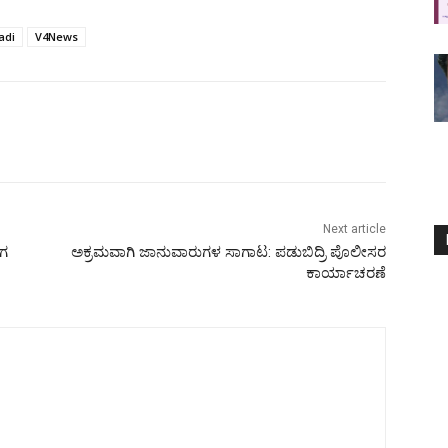
adi
V4News
Next article
ಂಗ
ಅಕ್ರಮವಾಗಿ ಜಾನುವಾರುಗಳ ಸಾಗಾಟ: ಪಡುಬಿದ್ರಿ ಪೊಲೀಸರ
ಕಾರ್ಯಾಚರಣೆ