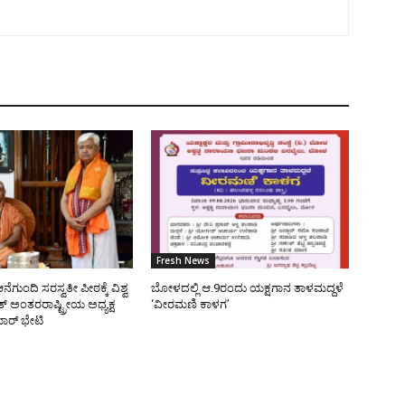
Fresh News
ೆಗುಂದಿ ಸರಸ್ವತೀ ಪೀಠಕ್ಕೆ ವಿಶ್ವ
ಬೋಳದಲ್ಲಿ ಆ.9ರಂದು ಯಕ್ಷಗಾನ ತಾಳಮದ್ದಳೆ
 ಅಂತರರಾಷ್ಟ್ರೀಯ ಅಧ್ಯಕ್ಷ
‘ವೀರಮಣಿ ಕಾಳಗ’
ರ್ ಭೇಟಿ