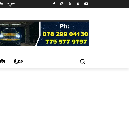
ಷಣಿಕ
ಕ್ರೈಮ್
್ಷಣಿಕ
ಕ್ರೈಮ್