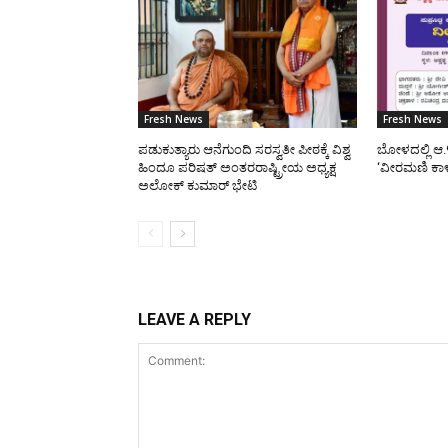
Fresh News
Fresh News
ಪಡುಕುತ್ಯಾರು ಆನೆಗುಂದಿ ಸರಸ್ವತೀ ಪೀಠಕ್ಕೆ ವಿಶ್ವ
ಬೋಳದಲ್ಲಿ ಆ.
ಹಿಂದೂ ಪರಿಷತ್ ಅಂತರರಾಷ್ಟ್ರೀಯ ಅಧ್ಯಕ್ಷ
‘ವೀರಮಣಿ ಕಾ
ಅಲೋಕ್ ಕುಮಾರ್ ಭೇಟಿ
LEAVE A REPLY