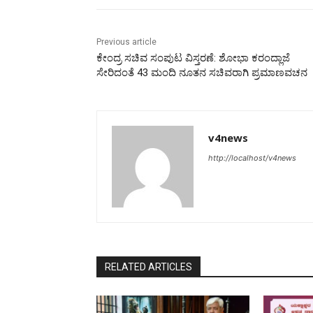
Previous article
ಕೇಂದ್ರ ಸಚಿವ ಸಂಪುಟ ವಿಸ್ತರಣೆ: ಶೋಭಾ ಕರಂದ್ಲಾಜೆ
ಸೇರಿದಂತೆ 43 ಮಂದಿ ನೂತನ ಸಚಿವರಾಗಿ ಪ್ರಮಾಣವಚನ
v4news
http://localhost/v4news
RELATED ARTICLES