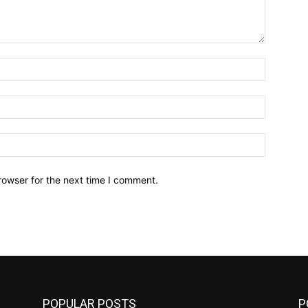
Name:*
Email:*
Website:
rowser for the next time I comment.
POPULAR POSTS
P