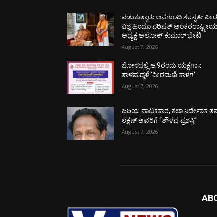
ಪಡುಕುತ್ಯಾರು ಆನೆಗುಂದಿ ಸರಸ್ವತೀ ಪೀಠಕ್
ವಿಶ್ವ ಹಿಂದೂ ಪರಿಷತ್ ಅಂತರರಾಷ್ಟ್ರೀ
ಅಧ್ಯಕ್ಷ ಅಲೋಕ್ ಕುಮಾರ್ ಭೇಟಿ
August 7, 2026
ಬೋಳದಲ್ಲಿ ಆ.9ರಂದು ಯಕ್ಷಗಾನ
ತಾಳಮದ್ದಳೆ ‘ವೀರಮಣಿ ಕಾಳಗ’
August 7, 2026
ಹಿರಿಯ ನಾಟಕಕಾರ, ಕಲಾ ನಿರ್ದೇಶಕ ತಮ
ಲಕ್ಷಣ್ ಅವರಿಗೆ “ತೌಳವ ಪ್ರಶಸ್ತಿ”
August 7, 2026
AB