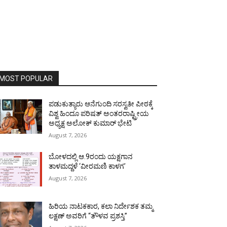
MOST POPULAR
ಪಡುಕುತ್ಯಾರು ಆನೆಗುಂದಿ ಸರಸ್ವತೀ ಪೀಠಕ್ಕೆ
ವಿಶ್ವ ಹಿಂದೂ ಪರಿಷತ್ ಅಂತರರಾಷ್ಟ್ರೀಯ
ಅಧ್ಯಕ್ಷ ಅಲೋಕ್ ಕುಮಾರ್ ಭೇಟಿ
August 7, 2026
ಬೋಳದಲ್ಲಿ ಆ.9ರಂದು ಯಕ್ಷಗಾನ
ತಾಳಮದ್ದಳೆ ‘ವೀರಮಣಿ ಕಾಳಗ’
August 7, 2026
ಹಿರಿಯ ನಾಟಕಕಾರ, ಕಲಾ ನಿರ್ದೇಶಕ ತಮ್ಮ
ಲಕ್ಷಣ್ ಅವರಿಗೆ “ತೌಳವ ಪ್ರಶಸ್ತಿ”