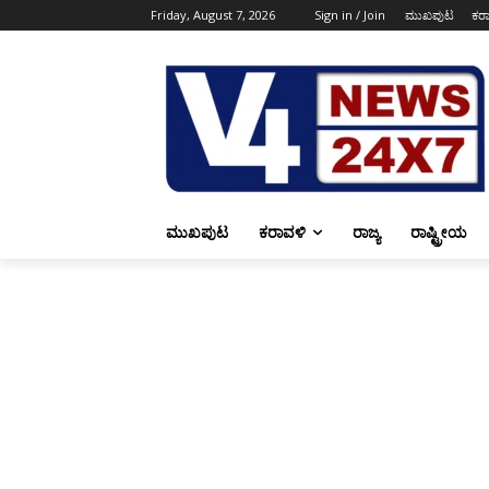
Friday, August 7, 2026
Sign in / Join
ಮುಖಪುಟ
ಕರ
ಮುಖಪುಟ
ಕರಾವಳಿ
ರಾಜ್ಯ
ರಾಷ್ಟ್ರೀಯ