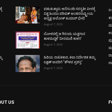
ಕೆ
ಪಡುಕುತ್ಯಾರು ಆನೆಗುಂದಿ ಸರಸ್ವತೀ ಪೀಠಕ್ಕೆ
F
ಯ
ವಿಶ್ವ ಹಿಂದೂ ಪರಿಷತ್ ಅಂತರರಾಷ್ಟ್ರೀಯ
ಕ
ಅಧ್ಯಕ್ಷ ಅಲೋಕ್ ಕುಮಾರ್ ಭೇಟಿ
August 7, 2026
ಮ
ಉ
ಬೋಳದಲ್ಲಿ ಆ.9ರಂದು ಯಕ್ಷಗಾನ
ತಾಳಮದ್ದಳೆ ‘ವೀರಮಣಿ ಕಾಳಗ’
ಪು
August 7, 2026
ಮ
ರಾ
್ಮ
ಹಿರಿಯ ನಾಟಕಕಾರ, ಕಲಾ ನಿರ್ದೇಶಕ ತಮ್ಮ
ಲಕ್ಷಣ್ ಅವರಿಗೆ “ತೌಳವ ಪ್ರಶಸ್ತಿ”
ರ
August 7, 2026
OUT US
F