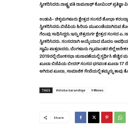
ಸ್ವೀಕರಿಸಿದರು.ರಾಷ್ಟ್ರಪತಿ ರಾಮನಾಥ್ ಕೋವಿಂದ್ ಪ್ರತಿಜ್ಞಾ 
ಉಡುಪಿ- ಚಿಕ್ಕಮಗಳೂರು ಕ್ಷೇತ್ರದ ಸಂಸದೆ ಶೋಭಾ ಕರಂದ್ಲಾ
ಸ್ವೀಕರಿಸಿದರು.ಬಿಜೆಪಿಯ ಹಿರಿಯ ಮುಖಂಡೆಯಾಗಿರುವ ಶ
ಗೆಲುವು ಸಾಧಿಸಿದ್ದರು.
ಇನ್ನು ಚಿತ್ರದುರ್ಗ ಕ್ಷೇತ್ರದ ಸಂಸದ 
ಸ್ವೀಕರಿಸಿದರು. ಸಂಸದರಾಗಿ ಆಯ್ಕೆಯಾದ ಮೊದಲ ಅವಧಿಯಲ್ಲೇ
ಸ್ವಾಮಿ ಪಾತ್ರರಾದರು. ಬೆಂಗಳೂರು ಗ್ರಾಮಾಂತರ ಜಿಲ್ಲೆ ಆನೇ
2019ರಲ್ಲಿ ಲೋಕಸಭಾ ಚುನಾವಣೆಯಲ್ಲಿ ಸ್ಪರ್ಧಿಸಿ ಹೆಚ್ಚಿನ 
ಖೂಬಾ ಬಿಜೆಪಿಯ ಬೀದರ್ ಸಂಸದ ಭಗವಂತ ಖೂಬಾ 17 ನೇ ಲೋಕಸಭ
ಆಗಿರುವ ಖೂಬಾ, ಸಾಮಾಜಿಕ ಸೇವೆಯಲ್ಲಿ ತಮ್ಮನ್ನು ತಾವು ತೊಡ
TAGS
#shoba karandlaje
V4News
Share