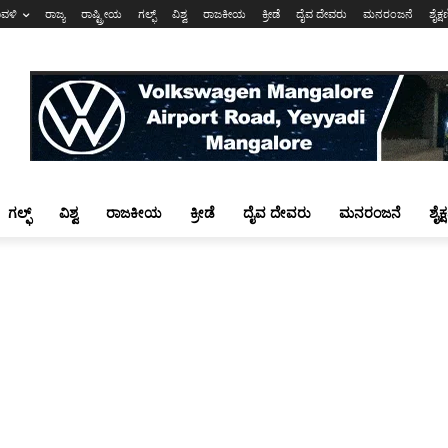
ಾವಳಿ
ರಾಜ್ಯ
ರಾಷ್ಟ್ರೀಯ
ಗಲ್ಫ್
ವಿಶ್ವ
ರಾಜಕೀಯ
ಕ್ರೀಡೆ
ದೈವ ದೇವರು
ಮನರಂಜನೆ
ಶೈಕ್
ಗಲ್ಫ್
ವಿಶ್ವ
ರಾಜಕೀಯ
ಕ್ರೀಡೆ
ದೈವ ದೇವರು
ಮನರಂಜನೆ
ಶೈಕ