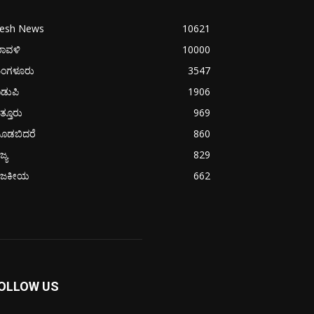
resh News
10621
ರಾವಳಿ
10000
ಂಗಳೂರು
3547
ಡುಪಿ
1906
ತ್ತೂರು
969
ೂಡಬಿದರೆ
860
ಜ್ಯ
829
ಾಜಕೀಯ
662
OLLOW US