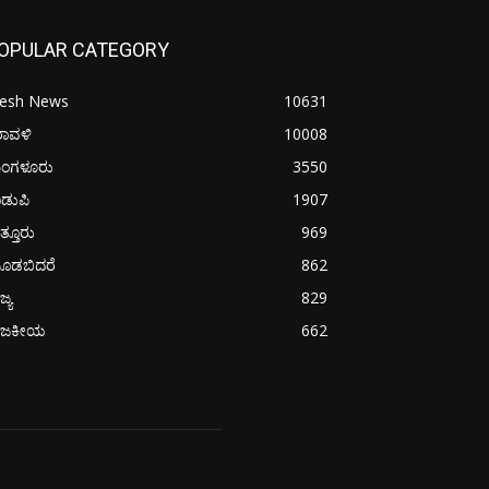
OPULAR CATEGORY
resh News
10631
ರಾವಳಿ
10008
ಂಗಳೂರು
3550
ಡುಪಿ
1907
ತ್ತೂರು
969
ೂಡಬಿದರೆ
862
ಜ್ಯ
829
ಾಜಕೀಯ
662