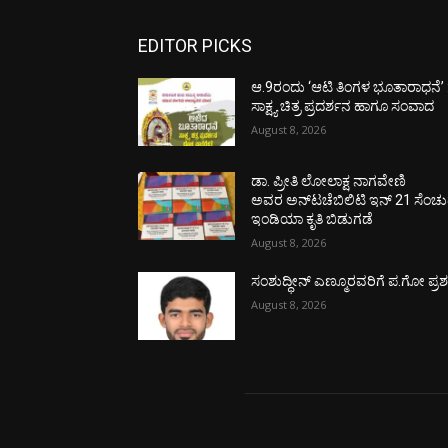
EDITOR PICKS
ಆ.9ರಂದು ‘ಆಟಿ ತಿಂಗಳ ಭೂತಾರಾಧನೆ’ 
ಸಾಕ್ಷ್ಯ ಚಿತ್ರ ಪ್ರದರ್ಶನ ಹಾಗೂ ಸಂವಾದ
August 8, 2026
ಡಾ. ಪ್ರೀತಿ ಲೋಲಾಕ್ಷ ನಾಗವೇಣಿ
ಅವರ ಅನ್‌ಟಚೆಬಿಲಿಟಿ ಇನ್ 21 ಸೆಂಚು
ಇಂಡಿಯಾ ಕೃತಿ ಬಿಡುಗಡೆ
August 8, 2026
ಸಂಶುದ್ಧೀನ್ ಎಣ್ಮೂರವರಿಗೆ ಪ.ಗೋ ಪ್ರಶಸ್
August 8, 2026