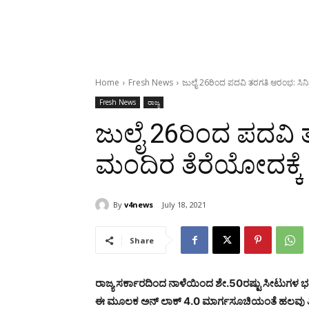
Home
Fresh News
ಜುಲೈ 26ರಿಂದ ಪದವಿ ತರಗತಿ ಆರಂಭ: ಸಿನ
Fresh News
ರಾಜ್ಯ
ಜುಲೈ 26ರಿಂದ ಪದವಿ 
ಮಂದಿರ ತೆರೆಯೋದಕ್ಕ
By
v4news
July 18, 2021
Share
ರಾಜ್ಯ ಸರ್ಕಾರದಿಂದ ನಾಳೆಯಿಂದ ಶೇ.50ರಷ್ಟು ಸೀಟುಗಳ ಭರ್ತಿ
ಈ ಮೂಲಕ ಅನ್ ಲಾಕ್ 4.0 ಮಾರ್ಗಸೂಚಿಯಂತೆ ಹಲವು ತಿಂಗಳ