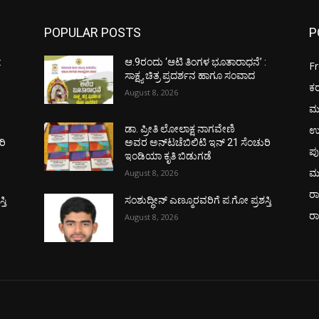
POPULAR POSTS
P
:
ಆ.9ರಂದು ‘ಆಟಿ ತಿಂಗಳ ಭೂತಾರಾಧನೆ’ :
F
ಸಾಕ್ಷ್ಯ ಚಿತ್ರ ಪ್ರದರ್ಶನ ಹಾಗೂ ಸಂವಾದ
ಕ
August 8, 2026
ಮ
ಉ
ಡಾ. ಪ್ರೀತಿ ಲೋಲಾಕ್ಷ ನಾಗವೇಣಿ
ರಿ
ಅವರ ಅನ್‌ಟಚೆಬಿಲಿಟಿ ಇನ್ 21 ಸೆಂಚುರಿ
ಪು
ಇಂಡಿಯಾ ಕೃತಿ ಬಿಡುಗಡೆ
ಮ
August 8, 2026
ರಾ
ತಿ
ಸಂಶುದ್ಧೀನ್ ಎಣ್ಮೂರವರಿಗೆ ಪ.ಗೋ ಪ್ರಶಸ್ತಿ
ರ
August 8, 2026