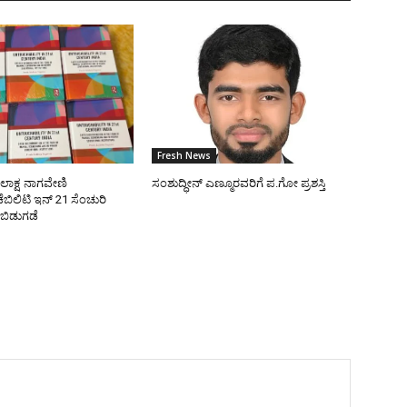
Fresh News
ೋಲಾಕ್ಷ ನಾಗವೇಣಿ
ಸಂಶುದ್ಧೀನ್ ಎಣ್ಮೂರವರಿಗೆ ಪ.ಗೋ ಪ್ರಶಸ್ತಿ
ಿಲಿಟಿ ಇನ್ 21 ಸೆಂಚುರಿ
 ಬಿಡುಗಡೆ