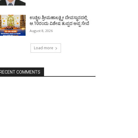
ಉಚ್ಚಿಲ ಶ್ರೀಮಹಾಲಕ್ಷ್ಮೀ ದೇವಸ್ಥಾನದಲ್ಲಿ
ಆ.10ರಂದು ವಿಶೇಷ ತುಪ್ಪದ ಅಪ್ಪ ಸೇವೆ
August 8, 2026
Load more
RECENT COMMENTS