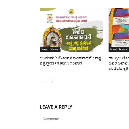
Fresh News
Fresh News
ಆ.9ರಂದು ‘ಆಟಿ ತಿಂಗಳ ಭೂತಾರಾಧನೆ’ : ಸಾಕ್ಷ್ಯ
ಡಾ. ಪ್ರೀತಿ ಲ
ಚಿತ್ರ ಪ್ರದರ್ಶನ ಹಾಗೂ ಸಂವಾದ
ಅವರ ಅನ್‌ಟಚೆಬ
ಇಂಡಿಯಾ ಕೃತಿ
LEAVE A REPLY