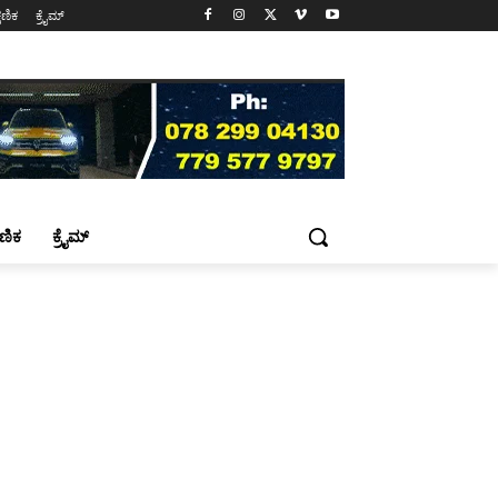
್ಷಣಿಕ
ಕ್ರೈಮ್
್ಷಣಿಕ
ಕ್ರೈಮ್