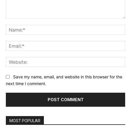
Comment:
Na
Ema
Web
Save my name, email, and website in this browser for the
next time I comment.
MOST POPULAR