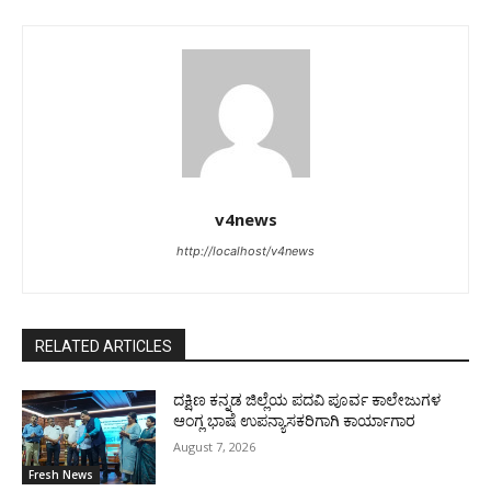
v4news
http://localhost/v4news
RELATED ARTICLES
ದಕ್ಷಿಣ ಕನ್ನಡ ಜಿಲ್ಲೆಯ ಪದವಿ ಪೂರ್ವ ಕಾಲೇಜುಗಳ
ಆಂಗ್ಲ ಭಾಷೆ ಉಪನ್ಯಾಸಕರಿಗಾಗಿ ಕಾರ್ಯಾಗಾರ
August 7, 2026
Fresh News