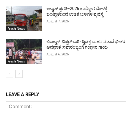
ಆಳ್ವಾಸ್ ಪ್ರಗತಿ–2026 ಉದ್ಯೋಗ ಮೇಳಕ್ಕೆ
ಬಂಟ್ವಾಳದಿಂದ ಉಚಿತ ಬಸ್‌ಗಳ ವ್ಯವಸ್ಥೆ
August 7, 2026
Fresh News
ಬಂಟ್ವಾಳ: ಟಿಪ್ಪರ್ ಲಾರಿ- ದ್ವಿಚಕ್ರ ವಾಹನ ನಡುವೆ ಭೀಕರ
ಅಪಘಾತ :ಸವಾರರಿಬ್ಬರಿಗೆ ಗಂಭೀರ ಗಾಯ
August 6, 2026
Fresh News
LEAVE A REPLY