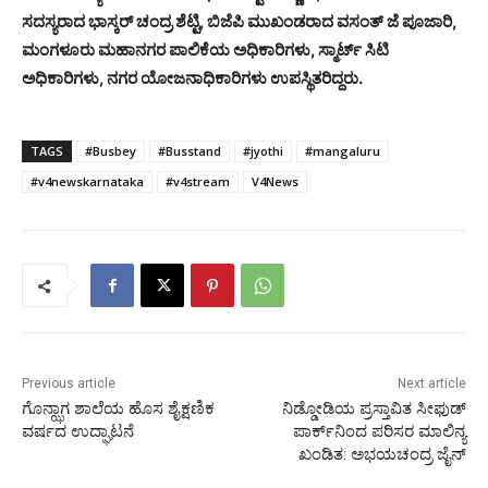
ಸದಸ್ಯರಾದ ಭಾಸ್ಕರ್ ಚಂದ್ರ ಶೆಟ್ಟಿ, ಬಿಜೆಪಿ ಮುಖಂಡರಾದ ವಸಂತ್ ಜೆ ಪೂಜಾರಿ,
ಮಂಗಳೂರು ಮಹಾನಗರ ಪಾಲಿಕೆಯ ಅಧಿಕಾರಿಗಳು, ಸ್ಮಾರ್ಟ್ ಸಿಟಿ
ಅಧಿಕಾರಿಗಳು, ನಗರ ಯೋಜನಾಧಿಕಾರಿಗಳು ಉಪಸ್ಥಿತರಿದ್ದರು.
TAGS
#Busbey
#Busstand
#jyothi
#mangaluru
#v4newskarnataka
#v4stream
V4News
Previous article
Next article
ಗೊನ್ಝಾಗ ಶಾಲೆಯ ಹೊಸ ಶೈಕ್ಷಣಿಕ
ನಿಡ್ಡೋಡಿಯ ಪ್ರಸ್ತಾವಿತ ಸೀಫುಡ್
ವರ್ಷದ ಉದ್ಘಾಟನೆ
ಪಾರ್ಕ್‌ನಿಂದ ಪರಿಸರ ಮಾಲಿನ್ಯ
ಖಂಡಿತ: ಅಭಯಚಂದ್ರ ಜೈನ್