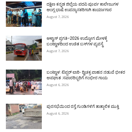
ದಕ್ಷಿಣ ಕನ್ನಡ ಜಿಲ್ಲೆಯ ಪದವಿ ಪೂರ್ವ ಕಾಲೇಜುಗಳ
ಆಂಗ್ಲ ಭಾಷೆ ಉಪನ್ಯಾಸಕರಿಗಾಗಿ ಕಾರ್ಯಾಗಾರ
August 7, 2026
ಆಳ್ವಾಸ್ ಪ್ರಗತಿ–2026 ಉದ್ಯೋಗ ಮೇಳಕ್ಕೆ
ಬಂಟ್ವಾಳದಿಂದ ಉಚಿತ ಬಸ್‌ಗಳ ವ್ಯವಸ್ಥೆ
August 7, 2026
ಬಂಟ್ವಾಳ: ಟಿಪ್ಪರ್ ಲಾರಿ- ದ್ವಿಚಕ್ರ ವಾಹನ ನಡುವೆ ಭೀಕರ
ಅಪಘಾತ :ಸವಾರರಿಬ್ಬರಿಗೆ ಗಂಭೀರ ಗಾಯ
August 6, 2026
ಪುರಸಭೆಯಿಂದ ರಸ್ತೆ ಗುಂಡಿಗಳಿಗೆ ತಾತ್ಕಾಲಿಕ ಮುಕ್ತಿ
August 6, 2026