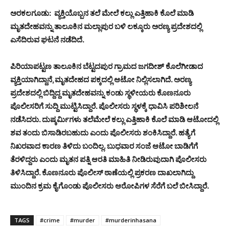
ಅರಕಲಗೂಡು: ವ್ಯಕ್ತಿಯೊಬ್ಬನ ತಲೆ ಮೇಲೆ ಕಲ್ಲು ಎತ್ತಿಹಾಕಿ ಕೊಲೆ ಮಾಡಿ
ಮೃತದೇಹವನ್ನು ತಾಲೂಕಿನ ಮಲ್ಲಾಪುರ ಬಳಿ ಲಕ್ಕೂರು ಅರಣ್ಯ ಪ್ರದೇಶದಲ್ಲಿ
ಎಸೆದಿರುವ ಘಟನೆ ನಡೆದಿದೆ.
ಪಿರಿಯಾಪಟ್ಟಣ ತಾಲೂಕಿನ ಬೆಟ್ಟದಪುರ ಗ್ರಾಮದ ಜಗದೀಶ್ ಕೊಲೆಗೀಡಾದ
ವ್ಯಕ್ತಿಯಾಗಿದ್ದಾನೆ,ಮೃತದೇಹದ ಪಕ್ಕದಲ್ಲಿ ಆಟೋ ನಿಲ್ಲಿಸಲಾಗಿದೆ. ಅರಣ್ಯ
ಪ್ರದೇಶದಲ್ಲಿ ಬಿದ್ದಿದ್ದ ಮೃತದೇಹವನ್ನು ಕಂಡು ಸ್ಥಳೀಯರು ಕೊಣನೂರು
ಪೊಲೀಸರಿಗೆ ಸುದ್ದಿ ಮುಟ್ಟಿಸಿದ್ದಾರೆ. ಪೊಲೀಸರು ಸ್ಥಳಕ್ಕೆ ಧಾವಿಸಿ ಪರಿಶೀಲನೆ
ನಡೆಸಿದರು. ದುಷ್ಕರ್ಮಿಗಳು ತಲೆಮೇಲೆ ಕಲ್ಲು ಎತ್ತಿಹಾಕಿ ಕೊಲೆ ಮಾಡಿ ಆಟೋದಲ್ಲಿ
ಶವ ತಂದು ಬಿಸಾಡಿರಬಹುದು ಎಂದು ಪೊಲೀಸರು ಶಂಕಿಸಿದ್ದಾರೆ. ಹತ್ಯೆಗೆ
ನಿಖರವಾದ ಕಾರಣ ತಿಳಿದು ಬಂದಿಲ್ಲ. ಬುಧವಾರ ಸಂಜೆ ಆಟೋ ಬಾಡಿಗೆಗೆ
ತೆರಳಿದ್ದರು ಎಂದು ಮೃತನ ಪತ್ನಿ ಆರತಿ ಮಾಹಿತಿ ನೀಡಿರುವುದಾಗಿ ಪೊಲೀಸರು
ತಿಳಿಸಿದ್ದಾರೆ. ಕೊಣನೂರು ಪೊಲೀಸ್ ಠಾಣೆಯಲ್ಲಿ ಪ್ರಕರಣ ದಾಖಲಾಗಿದ್ದು
ಮುಂದಿನ ಕ್ರಮ ಕೈಗೊಂಡು ಪೊಲೀಸರು ಆರೋಪಿಗಳ ಸೆರೆಗೆ ಬಲೆ ಬೀಸಿದ್ದಾರೆ.
TAGS
#crime
#murder
#murderinhasana