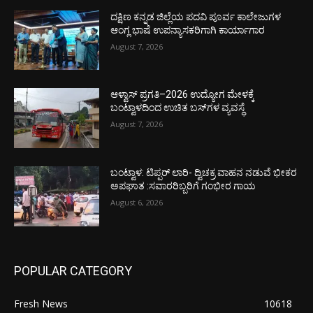
ದಕ್ಷಿಣ ಕನ್ನಡ ಜಿಲ್ಲೆಯ ಪದವಿ ಪೂರ್ವ ಕಾಲೇಜುಗಳ
ಆಂಗ್ಲ ಭಾಷೆ ಉಪನ್ಯಾಸಕರಿಗಾಗಿ ಕಾರ್ಯಾಗಾರ
August 7, 2026
ಆಳ್ವಾಸ್ ಪ್ರಗತಿ–2026 ಉದ್ಯೋಗ ಮೇಳಕ್ಕೆ
ಬಂಟ್ವಾಳದಿಂದ ಉಚಿತ ಬಸ್‌ಗಳ ವ್ಯವಸ್ಥೆ
August 7, 2026
ಬಂಟ್ವಾಳ: ಟಿಪ್ಪರ್ ಲಾರಿ- ದ್ವಿಚಕ್ರ ವಾಹನ ನಡುವೆ ಭೀಕರ
ಅಪಘಾತ :ಸವಾರರಿಬ್ಬರಿಗೆ ಗಂಭೀರ ಗಾಯ
August 6, 2026
POPULAR CATEGORY
Fresh News
10618