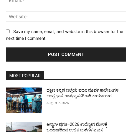
Web
Save my name, email, and website in this browser for the
next time I comment.
MOST POPULAR
ದಕ್ಷಿಣ ಕನ್ನಡ ಜಿಲ್ಲೆಯ ಪದವಿ ಪೂರ್ವ ಕಾಲೇಜುಗಳ
ಆಂಗ್ಲ ಭಾಷೆ ಉಪನ್ಯಾಸಕರಿಗಾಗಿ ಕಾರ್ಯಾಗಾರ
August 7, 2026
ಆಳ್ವಾಸ್ ಪ್ರಗತಿ–2026 ಉದ್ಯೋಗ ಮೇಳಕ್ಕೆ
ಬಂಟ್ವಾಳದಿಂದ ಉಚಿತ ಬಸ್‌ಗಳ ವ್ಯವಸ್ಥೆ