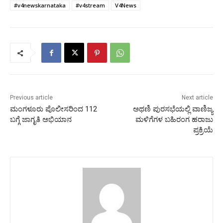
#v4newskarnataka
#v4stream
V4News
Previous article
Next article
ಮಂಗಳೂರು ಪೊಲೀಸರಿಂದ 112
ಅಥಣಿ ಪುರಸಭೆಯಲ್ಲಿ ವಾಣಿಜ್ಯ
ಬಗ್ಗೆ ಜಾಗೃತಿ ಅಭಿಯಾನ
ಮಳಿಗೆಗಳ ಬಹಿರಂಗ ಹರಾಜು
ಪ್ರಕ್ರಿಯೆ