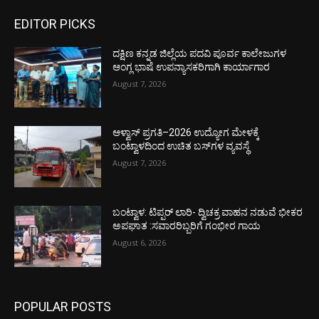
EDITOR PICKS
ದಕ್ಷಿಣ ಕನ್ನಡ ಜಿಲ್ಲೆಯ ಪದವಿ ಪೂರ್ವ ಕಾಲೇಜುಗಳ
ಆಂಗ್ಲ ಭಾಷೆ ಉಪನ್ಯಾಸಕರಿಗಾಗಿ ಕಾರ್ಯಾಗಾರ
August 7, 2026
ಆಳ್ವಾಸ್ ಪ್ರಗತಿ–2026 ಉದ್ಯೋಗ ಮೇಳಕ್ಕೆ
ಬಂಟ್ವಾಳದಿಂದ ಉಚಿತ ಬಸ್‌ಗಳ ವ್ಯವಸ್ಥೆ
August 7, 2026
ಬಂಟ್ವಾಳ: ಟಿಪ್ಪರ್ ಲಾರಿ- ದ್ವಿಚಕ್ರ ವಾಹನ ನಡುವೆ ಭೀಕರ
ಅಪಘಾತ :ಸವಾರರಿಬ್ಬರಿಗೆ ಗಂಭೀರ ಗಾಯ
August 6, 2026
POPULAR POSTS