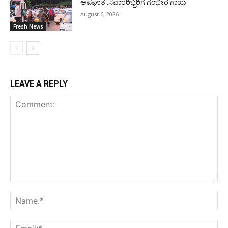
ಅಪಘಾತ :ಸವಾರರಿಬ್ಬರಿಗೆ ಗಂಭೀರ ಗಾಯ
August 6, 2026
Fresh News
LEAVE A REPLY
Comment:
Na
Ema