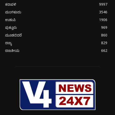
ಕರಾವಳಿ
9997
ಮಂಗಳೂರು
3546
ಉಡುಪಿ
1906
ಪುತ್ತೂರು
969
ಮೂಡಬಿದರೆ
860
ರಾಜ್ಯ
829
ರಾಜಕೀಯ
662