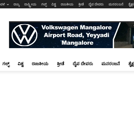
ಾವಳಿ
ರಾಜ್ಯ
ರಾಷ್ಟ್ರೀಯ
ಗಲ್ಫ್
ವಿಶ್ವ
ರಾಜಕೀಯ
ಕ್ರೀಡೆ
ದೈವ ದೇವರು
ಮನರಂಜನೆ
ಶೈಕ್
ಗಲ್ಫ್
ವಿಶ್ವ
ರಾಜಕೀಯ
ಕ್ರೀಡೆ
ದೈವ ದೇವರು
ಮನರಂಜನೆ
ಶೈಕ