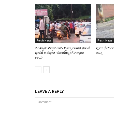
Fresh News
Fresh News
ಬಂಟ್ವಾಳ: ಟಿಪ್ಪರ್ ಲಾರಿ- ದ್ವಿಚಕ್ರ ವಾಹನ ನಡುವೆ
ಪುರಸಭೆಯಿಂದ ರಸ
ಭೀಕರ ಅಪಘಾತ :ಸವಾರರಿಬ್ಬರಿಗೆ ಗಂಭೀರ
ಮುಕ್ತಿ
ಗಾಯ
LEAVE A REPLY