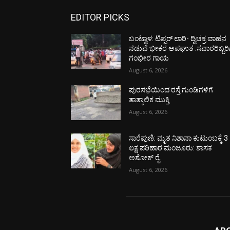
EDITOR PICKS
ಬಂಟ್ವಾಳ: ಟಿಪ್ಪರ್ ಲಾರಿ- ದ್ವಿಚಕ್ರ ವಾಹನ
ನಡುವೆ ಭೀಕರ ಅಪಘಾತ :ಸವಾರರಿಬ್ಬರಿ
ಗಂಭೀರ ಗಾಯ
August 6, 2026
ಪುರಸಭೆಯಿಂದ ರಸ್ತೆ ಗುಂಡಿಗಳಿಗೆ
ತಾತ್ಕಾಲಿಕ ಮುಕ್ತಿ
August 6, 2026
ಸಾರೆಪುಣಿ: ಮೃತ ನಿಶಾನಾ ಕುಟುಂಬಕ್ಕೆ 3
ಲಕ್ಷ ಪರಿಹಾರ ಮಂಜೂರು: ಶಾಸಕ
ಅಶೋಕ್ ರೈ
August 6, 2026