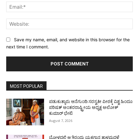
Ema
Web
Save my name, email, and website in this browser for the
next time I comment.
MOST POPULAR
ಪಡುಕುತ್ಯಾರು ಆನೆಗುಂದಿ ಸರಸ್ವತೀ ಪೀಠಕ್ಕೆ ವಿಶ್ವ ಹಿಂದೂ
ಪರಿಷತ್ ಅಂತರರಾಷ್ಟ್ರೀಯ ಅಧ್ಯಕ್ಷ ಅಲೋಕ್
ಕುಮಾರ್ ಭೇಟಿ
August 7, 2026
ಬೋಳದಲ್ಲಿ ಆ.9ರಂದು ಯಕ್ಷಗಾನ ತಾಳಮದ್ದಳೆ