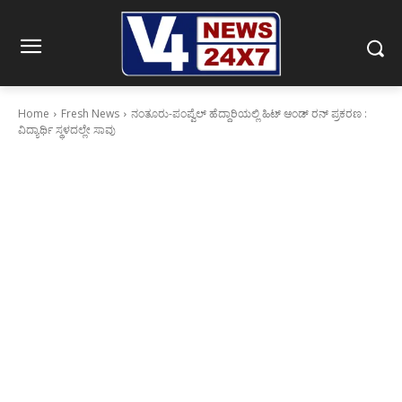
Home
Fresh News
ನಂತೂರು-ಪಂಪ್ವೆಲ್ ಹೆದ್ದಾರಿಯಲ್ಲಿ ಹಿಟ್ ಆಂಡ್ ರನ್ ಪ್ರಕರಣ :
ವಿದ್ಯಾರ್ಥಿ ಸ್ಥಳದಲ್ಲೇ ಸಾವು