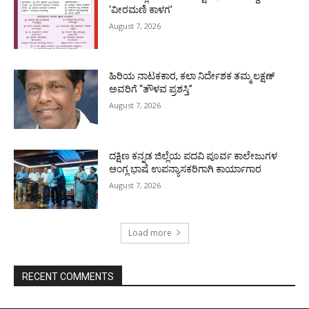
‘ವೀರಮಣಿ ಕಾಳಗ’
August 7, 2026
ಹಿರಿಯ ನಾಟಕಕಾರ, ಕಲಾ ನಿರ್ದೇಶಕ ತಮ್ಮ ಲಕ್ಷಣ್
ಅವರಿಗೆ “ತೌಳವ ಪ್ರಶಸ್ತಿ”
August 7, 2026
ದಕ್ಷಿಣ ಕನ್ನಡ ಜಿಲ್ಲೆಯ ಪದವಿ ಪೂರ್ವ ಕಾಲೇಜುಗಳ
ಆಂಗ್ಲ ಭಾಷೆ ಉಪನ್ಯಾಸಕರಿಗಾಗಿ ಕಾರ್ಯಾಗಾರ
August 7, 2026
Load more
RECENT COMMENTS