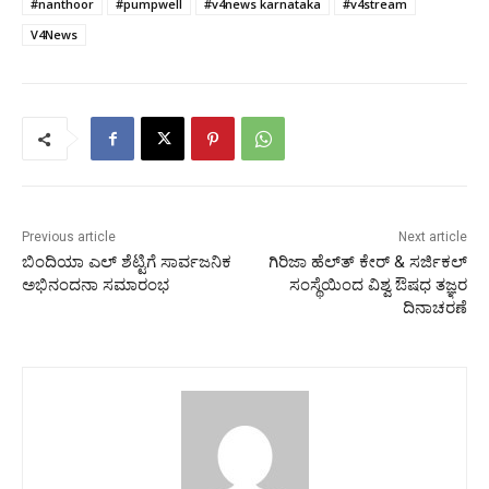
#nanthoor
#pumpwell
#v4news karnataka
#v4stream
V4News
Previous article
Next article
ಬಿಂದಿಯಾ ಎಲ್ ಶೆಟ್ಟಿಗೆ ಸಾರ್ವಜನಿಕ
ಗಿರಿಜಾ ಹೆಲ್ತ್‍ ಕೇರ್ & ಸರ್ಜಿಕಲ್
ಅಭಿನಂದನಾ ಸಮಾರಂಭ
ಸಂಸ್ಥೆಯಿಂದ ವಿಶ್ವ ಔಷಧ ತಜ್ಞರ
ದಿನಾಚರಣೆ