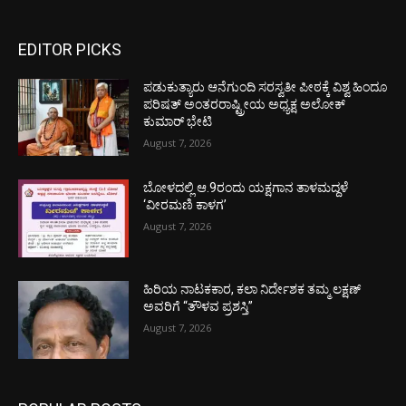
EDITOR PICKS
ಪಡುಕುತ್ಯಾರು ಆನೆಗುಂದಿ ಸರಸ್ವತೀ ಪೀಠಕ್ಕೆ ವಿಶ್ವ ಹಿಂದೂ
ಪರಿಷತ್ ಅಂತರರಾಷ್ಟ್ರೀಯ ಅಧ್ಯಕ್ಷ ಅಲೋಕ್
ಕುಮಾರ್ ಭೇಟಿ
August 7, 2026
ಬೋಳದಲ್ಲಿ ಆ.9ರಂದು ಯಕ್ಷಗಾನ ತಾಳಮದ್ದಳೆ
‘ವೀರಮಣಿ ಕಾಳಗ’
August 7, 2026
ಹಿರಿಯ ನಾಟಕಕಾರ, ಕಲಾ ನಿರ್ದೇಶಕ ತಮ್ಮ ಲಕ್ಷಣ್
ಅವರಿಗೆ “ತೌಳವ ಪ್ರಶಸ್ತಿ”
August 7, 2026