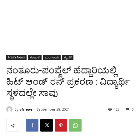
Fresh News
ಕರಾವಳಿ
ಮಂಗಳೂರು
ಕ್ರೈಮ್
ನಂತೂರು-ಪಂಪ್ವೆಲ್ ಹೆದ್ದಾರಿಯಲ್ಲಿ
ಹಿಟ್ ಆಂಡ್ ರನ್ ಪ್ರಕರಣ : ವಿದ್ಯಾರ್ಥಿ
ಸ್ಥಳದಲ್ಲೇ ಸಾವು
By
v4news
September 28, 2021
433
0