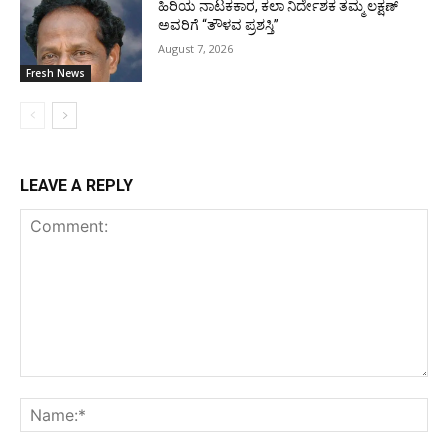
ಹಿರಿಯ ನಾಟಕಕಾರ, ಕಲಾ ನಿರ್ದೇಶಕ ತಮ್ಮ ಲಕ್ಷಣ್
ಅವರಿಗೆ “ತೌಳವ ಪ್ರಶಸ್ತಿ”
August 7, 2026
Fresh News
LEAVE A REPLY
Comment:
Na