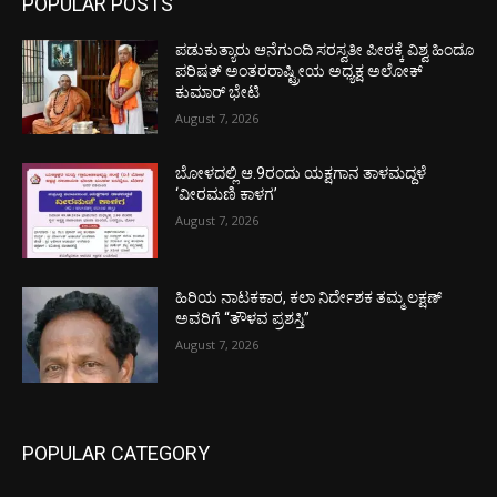
POPULAR POSTS
ಪಡುಕುತ್ಯಾರು ಆನೆಗುಂದಿ ಸರಸ್ವತೀ ಪೀಠಕ್ಕೆ ವಿಶ್ವ ಹಿಂದೂ
ಪರಿಷತ್ ಅಂತರರಾಷ್ಟ್ರೀಯ ಅಧ್ಯಕ್ಷ ಅಲೋಕ್
ಕುಮಾರ್ ಭೇಟಿ
August 7, 2026
ಬೋಳದಲ್ಲಿ ಆ.9ರಂದು ಯಕ್ಷಗಾನ ತಾಳಮದ್ದಳೆ
‘ವೀರಮಣಿ ಕಾಳಗ’
August 7, 2026
ಹಿರಿಯ ನಾಟಕಕಾರ, ಕಲಾ ನಿರ್ದೇಶಕ ತಮ್ಮ ಲಕ್ಷಣ್
ಅವರಿಗೆ “ತೌಳವ ಪ್ರಶಸ್ತಿ”
August 7, 2026
POPULAR CATEGORY