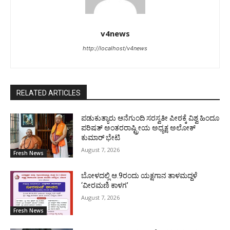
v4news
http://localhost/v4news
RELATED ARTICLES
ಪಡುಕುತ್ಯಾರು ಆನೆಗುಂದಿ ಸರಸ್ವತೀ ಪೀಠಕ್ಕೆ ವಿಶ್ವ ಹಿಂದೂ
ಪರಿಷತ್ ಅಂತರರಾಷ್ಟ್ರೀಯ ಅಧ್ಯಕ್ಷ ಅಲೋಕ್
ಕುಮಾರ್ ಭೇಟಿ
August 7, 2026
Fresh News
ಬೋಳದಲ್ಲಿ ಆ.9ರಂದು ಯಕ್ಷಗಾನ ತಾಳಮದ್ದಳೆ
‘ವೀರಮಣಿ ಕಾಳಗ’
August 7, 2026
Fresh News