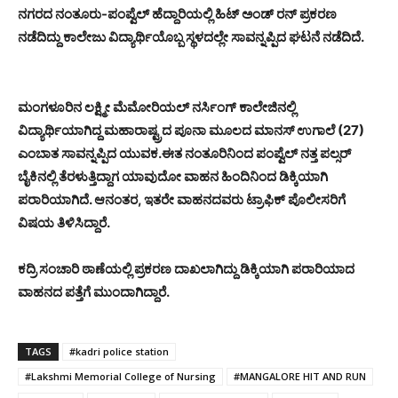
ನಗರದ ನಂತೂರು-ಪಂಪ್ವೆಲ್ ಹೆದ್ದಾರಿಯಲ್ಲಿ ಹಿಟ್ ಅಂಡ್ ರನ್ ಪ್ರಕರಣ
ನಡೆದಿದ್ದು ಕಾಲೇಜು ವಿದ್ಯಾರ್ಥಿಯೊಬ್ಬ ಸ್ಥಳದಲ್ಲೇ ಸಾವನ್ನಪ್ಪಿದ ಘಟನೆ ನಡೆದಿದೆ.
ಮಂಗಳೂರಿನ ಲಕ್ಷ್ಮೀ ಮೆಮೋರಿಯಲ್ ನರ್ಸಿಂಗ್ ಕಾಲೇಜಿನಲ್ಲಿ
ವಿದ್ಯಾರ್ಥಿಯಾಗಿದ್ದ ಮಹಾರಾಷ್ಟ್ರದ ಪೂನಾ ಮೂಲದ ಮಾನಸ್ ಉಗಾಲೆ (27)
ಎಂಬಾತ ಸಾವನ್ನಪ್ಪಿದ ಯುವಕ.
ಈತ ನಂತೂರಿನಿಂದ ಪಂಪ್ವೆಲ್ ನತ್ತ ಪಲ್ಸರ್
ಬೈಕಿನಲ್ಲಿ ತೆರಳುತ್ತಿದ್ದಾಗ ಯಾವುದೋ ವಾಹನ ಹಿಂದಿನಿಂದ ಡಿಕ್ಕಿಯಾಗಿ
ಪರಾರಿಯಾಗಿದೆ. ಆನಂತರ, ಇತರೇ ವಾಹನದವರು ಟ್ರಾಫಿಕ್ ಪೊಲೀಸರಿಗೆ
ವಿಷಯ ತಿಳಿಸಿದ್ದಾರೆ.
ಕದ್ರಿ ಸಂಚಾರಿ ಠಾಣೆಯಲ್ಲಿ ಪ್ರಕರಣ ದಾಖಲಾಗಿದ್ದು ಡಿಕ್ಕಿಯಾಗಿ ಪರಾರಿಯಾದ
ವಾಹನದ ಪತ್ತೆಗೆ ಮುಂದಾಗಿದ್ದಾರೆ.
TAGS
#kadri police station
#Lakshmi Memorial College of Nursing
#MANGALORE HIT AND RUN