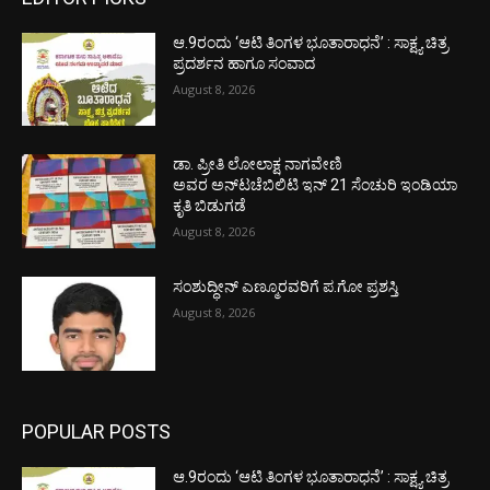
ಆ.9ರಂದು ‘ಆಟಿ ತಿಂಗಳ ಭೂತಾರಾಧನೆ’ : ಸಾಕ್ಷ್ಯ ಚಿತ್ರ
ಪ್ರದರ್ಶನ ಹಾಗೂ ಸಂವಾದ
August 8, 2026
ಡಾ. ಪ್ರೀತಿ ಲೋಲಾಕ್ಷ ನಾಗವೇಣಿ
ಅವರ ಅನ್‌ಟಚೆಬಿಲಿಟಿ ಇನ್ 21 ಸೆಂಚುರಿ ಇಂಡಿಯಾ
ಕೃತಿ ಬಿಡುಗಡೆ
August 8, 2026
ಸಂಶುದ್ಧೀನ್ ಎಣ್ಮೂರವರಿಗೆ ಪ.ಗೋ ಪ್ರಶಸ್ತಿ
August 8, 2026
POPULAR POSTS
ಆ.9ರಂದು ‘ಆಟಿ ತಿಂಗಳ ಭೂತಾರಾಧನೆ’ : ಸಾಕ್ಷ್ಯ ಚಿತ್ರ