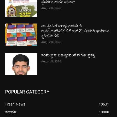
ಪ್ರದರ್ಶನ ಹಾಗೂ ಸಂವಾದ
August 8, 2026
ಡಾ. ಪ್ರೀತಿ ಲೋಲಾಕ್ಷ ನಾಗವೇಣಿ
ಅವರ ಅನ್‌ಟಚೆಬಿಲಿಟಿ ಇನ್ 21 ಸೆಂಚುರಿ ಇಂಡಿಯಾ
ಕೃತಿ ಬಿಡುಗಡೆ
August 8, 2026
ಸಂಶುದ್ಧೀನ್ ಎಣ್ಮೂರವರಿಗೆ ಪ.ಗೋ ಪ್ರಶಸ್ತಿ
August 8, 2026
POPULAR CATEGORY
Fresh News
10631
ಕರಾವಳಿ
10008