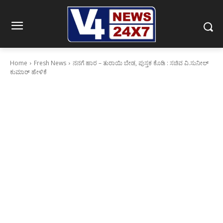
Home
Fresh News
ನನಗೆ ಹಾರ – ತುರಾಯಿ ಬೇಡ, ಪುಸ್ತಕ ಕೊಡಿ : ಸಚಿವ ವಿ.ಸುನೀಲ್
ಕುಮಾರ್ ಹೇಳಿಕೆ