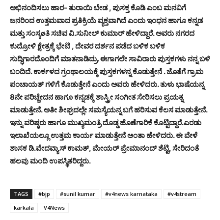
ಅಭಿನಂದಿಸಲು ಹಾರ- ತುರಾಯಿ ಬೇಡ , ಪುಸಕ್ತ ಕೊಡಿ ಎಂಬ ಮನವಿಗೆ
ಜನರಿಂದ ಉತ್ತಮವಾದ ಪ್ರತಿಕ್ರಿಯೆ ವ್ಯಕ್ತವಾಗಿದೆ ಎಂದು ಇಂಧನ ಹಾಗೂ ಕನ್ನಡ
ಮತ್ತು ಸಂಸ್ಕøತಿ ಸಚಿವ ವಿ.ಸುನೀಲ್ ಕುಮಾರ್ ಹೇಳಿದ್ದಾರೆ. ಅವರು ನಗರದ
ಕುದ್ರೋಳಿ ಕ್ಷೇತ್ರಕ್ಕೆ ಭೇಟಿ , ದೇವರ ದರ್ಶನ ಪಡೆದ ಬಳಿಕ ಬಳಿಕ
ಸುದ್ಧಿಗಾರದೊಂದಿಗೆ ಮಾತನಾಡಿದ್ರು. ಈಗಾಗಲೇ ಸಾವಿರಾರು ಪುಸ್ತಕಗಳು ನನ್ನ ಬಳಿ
ಬಂದಿದೆ. ಕಾರ್ಕಳದ ಗ್ರಂಥಾಲಯಕ್ಕೆ ಪುಸ್ತಕಗಳನ್ನ ಕೊಡುತ್ತೇನೆ . ಜೊತೆಗೆ ಗ್ರಾಮ
ಪಂಚಾಯತ್ ಗಳಿಗೆ ಕೊಡುತ್ತೇನೆ ಎಂದು ಅವರು ಹೇಳಿದರು. ತುಳು ಭಾಷೆಯನ್ನ
8ನೇ ಪರಿಚ್ಚೇದನ ಹಾಗೂ ಕನ್ನಡಕ್ಕೆ ಶಾಸ್ತ್ರೀ ಸಂಗೀತ ಸೇರಿಸಲು ಪ್ರಯತ್ನ
ಮಾಡುತ್ತೇನೆ. ಅತೀ ಶೀಘ್ರದಲ್ಲೇ ಸಮಸ್ಯೆಯನ್ನ ಬಗೆ ಹರಿಸುವ ಕೆಲಸ ಮಾಡುತ್ತೇನೆ.
ಇನ್ನು ವರಿಷ್ಠರು ಹಾಗೂ ಮುಖ್ಯಮಂತ್ರಿ ದೊಡ್ಡ ಹೊಣೆಗಾರಿಕೆ ಕೊಟ್ಟಿದ್ದಾರೆ.ಎರಡು
ಇಲಾಖೆಯಲ್ಲೂ ಉತ್ತಮ ಕಾರ್ಯ ಮಾಡುತ್ತೇನೆ ಅಂತಾ ಹೇಳಿದರು. ಈ ವೇಳೆ
ಶಾಸಕ ಡಿ.ವೇದವ್ಯಾಸ್ ಕಾಮತ್, ಮೇಯರ್ ಪ್ರೇಮಾನಂದ್ ಶೆಟ್ಟಿ, ಸೇರಿದಂತೆ
ಹಲವು ಮಂದಿ ಉಪಸ್ಥಿತರಿದ್ದರು.
TAGS
#bjp
#sunil kumar
#v4news karnataka
#v4stream
karkala
V4News