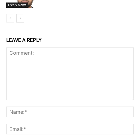
Fresh News
LEAVE A REPLY
Comment:
Na
Ema