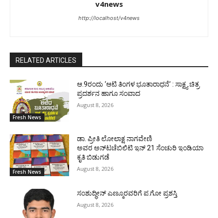
v4news
http://localhost/v4news
RELATED ARTICLES
ಆ.9ರಂದು ‘ಆಟಿ ತಿಂಗಳ ಭೂತಾರಾಧನೆ’ : ಸಾಕ್ಷ್ಯ ಚಿತ್ರ
ಪ್ರದರ್ಶನ ಹಾಗೂ ಸಂವಾದ
August 8, 2026
Fresh News
ಡಾ. ಪ್ರೀತಿ ಲೋಲಾಕ್ಷ ನಾಗವೇಣಿ
ಅವರ ಅನ್‌ಟಚೆಬಿಲಿಟಿ ಇನ್ 21 ಸೆಂಚುರಿ ಇಂಡಿಯಾ
ಕೃತಿ ಬಿಡುಗಡೆ
August 8, 2026
Fresh News
ಸಂಶುದ್ಧೀನ್ ಎಣ್ಮೂರವರಿಗೆ ಪ.ಗೋ ಪ್ರಶಸ್ತಿ
August 8, 2026