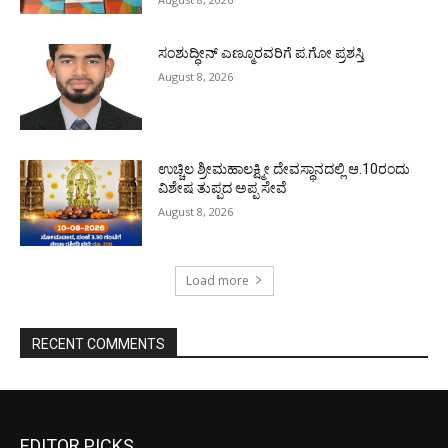
ಸಂಶುದ್ಧೀನ್ ಎಣ್ಮೂರವರಿಗೆ ಪ.ಗೋ ಪ್ರಶಸ್ತಿ
August 8, 2026
ಉಚ್ಚಿಲ ಶ್ರೀಮಹಾಲಕ್ಷ್ಮೀ ದೇವಸ್ಥಾನದಲ್ಲಿ ಆ.10ರಂದು
ವಿಶೇಷ ತುಪ್ಪದ ಅಪ್ಪ ಸೇವೆ
August 8, 2026
Load more
RECENT COMMENTS
EDITOR PICKS