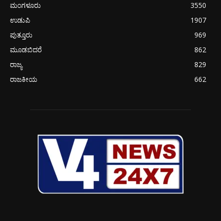
ಮಂಗಳೂರು
3550
ಉಡುಪಿ
1907
ಪುತ್ತೂರು
969
ಮೂಡಬಿದರೆ
862
ರಾಜ್ಯ
829
ರಾಜಕೀಯ
662