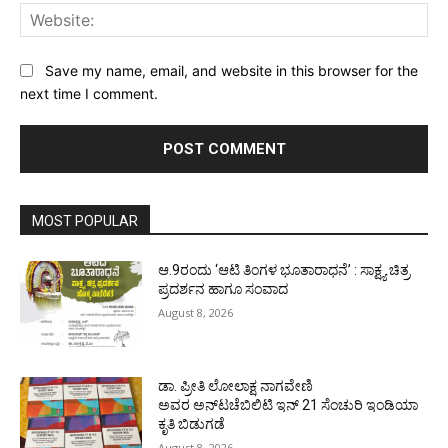
Web
Save my name, email, and website in this browser for the
next time I comment.
MOST POPULAR
ಆ.9ರಂದು ‘ಆಟಿ ತಿಂಗಳ ಭೂತಾರಾಧನೆ’ : ಸಾಕ್ಷ್ಯ ಚಿತ್ರ
ಪ್ರದರ್ಶನ ಹಾಗೂ ಸಂವಾದ
August 8, 2026
ಡಾ. ಪ್ರೀತಿ ಲೋಲಾಕ್ಷ ನಾಗವೇಣಿ
ಅವರ ಅನ್‌ಟಚೆಬಿಲಿಟಿ ಇನ್ 21 ಸೆಂಚುರಿ ಇಂಡಿಯಾ
ಕೃತಿ ಬಿಡುಗಡೆ
August 8, 2026