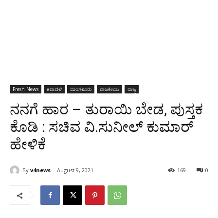
Fresh News
ಕರಾವಳಿ
ಮಂಗಳೂರು
ರಾಜಕೀಯ
ರಾಜ್ಯ
ನನಗೆ ಹಾರ – ತುರಾಯಿ ಬೇಡ, ಪುಸ್ತಕ
ಕೊಡಿ : ಸಚಿವ ವಿ.ಸುನೀಲ್ ಕುಮಾರ್
ಹೇಳಿಕೆ
By
v4news
August 9, 2021
169
0