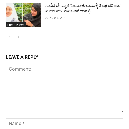
ಸಾರೆಪುಣಿ: ಮೃತ ನಿಶಾನಾ ಕುಟುಂಬಕ್ಕೆ 3 ಲಕ್ಷ ಪರಿಹಾರ
ಮಂಜೂರು: ಶಾಸಕ ಅಶೋಕ್ ರೈ
August 6, 2026
Fresh News
LEAVE A REPLY
Comment:
Na