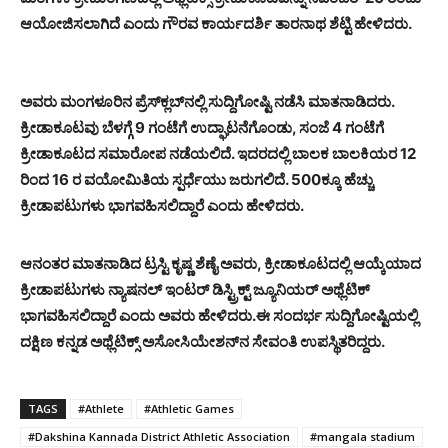
ಆಯೋಜಿಸಲಾಗಿದೆ ಎಂದು ಗೌರವ ಕಾರ್ಯದರ್ಶಿ ತಾರನಾಥ ಶೆಟ್ಟಿ ಹೇಳಿದರು.
ಅವರು ಮಂಗಳೂರಿನ ಪ್ರೆಸ್‌ಕ್ಲಬ್‌ನಲ್ಲಿ ಸುದ್ದಿಗೋಷ್ಟಿ ನಡೆಸಿ ಮಾತನಾಡಿದರು.
ಕ್ರೀಡಾಕೂಟವು ಬೆಳಗ್ಗೆ 9 ಗಂಟೆಗೆ ಉದ್ಘಾಟನೆಗೊಂಡು, ಸಂಜೆ 4 ಗಂಟೆಗೆ
ಕ್ರೀಡಾಕೂಟದ ಸಮಾರೋಪ ನಡೆಯಲಿದೆ. ಇದರದಲ್ಲಿ ಬಾಲಕ ಬಾಲಕಿಯರ 12
ರಿಂದ 16 ರ ವಯೋಮಿತಿಯ ಸ್ಪರ್ಧೆಯು ಜರುಗಲಿದೆ. 500ಕ್ಕೂ ಹೆಚ್ಚು
ಕ್ರೀಡಾಪಟುಗಳು ಭಾಗವಹಿಸಲಿದ್ದಾರೆ ಎಂದು ಹೇಳಿದರು.
ಆನಂತರ ಮಾತನಾಡಿದ ಟ್ರಸ್ಟಿ ಕೃಷ್ಣ ಶೆಣೈ ಅವರು, ಕ್ರೀಡಾಕೂಟದಲ್ಲಿ ಆಯ್ಕೆಯಾದ
ಕ್ರೀಡಾಪಟುಗಳು ನ್ಯಾಷನಲ್ ಇಂಟರ್ ಡಿಸ್ಟ್ರಿಕ್ಟ್ ಜ್ಯೂನಿಯರ್ ಅಥ್ಲೆಟಿಕ್
ಭಾಗವಹಿಸಲಿದ್ದಾರೆ ಎಂದು ಅವರು ಹೇಳಿದರು.
ಈ ಸಂದರ್ಭ ಸುದ್ದಿಗೋಷ್ಟಿಯಲ್ಲಿ
ದಕ್ಷಿಣ ಕನ್ನಡ ಅಥ್ಲೆಟಿಕ್ಸ್ ಅಸೋಸಿಯೇಶನ್‌ನ ಸೇವಂತಿ ಉಪಸ್ಥಿತರಿದ್ದರು.
TAGS
#Athlete
#Athletic Games
#Dakshina Kannada District Athletic Association
#mangala stadium