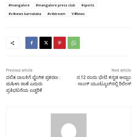
#mangalore
#mangalore press club
#sports
#v4news karnataka
#v4stream
V4News
Previous article
Next article
ದಲಿತ ಬಾಲಕಿಗೆ ಲೈಂಗಿಕ ಪ್ರಕರಣ :
ನ.12 ರಂದು ಭೇಟಿ ಕನ್ನಡ ಆಲ್ಬಾಂ
ಮಹಿಳಾ ಠಾಣೆ ಎದುರು
ಸಾಂಗ್ ಯೂಟ್ಯೂಬ್‌ನಲ್ಲಿ ರಿಲೀಸ್
ಪ್ರತಿಭಟನೆಯ ಎಚ್ಚರಿಕೆ