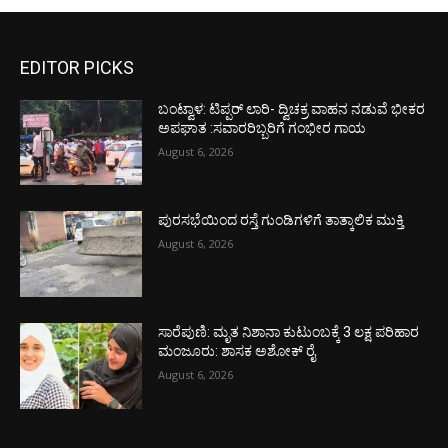
EDITOR PICKS
ಬಂಟ್ವಾಳ: ಟಿಪ್ಪರ್ ಲಾರಿ- ದ್ವಿಚಕ್ರ ವಾಹನ ನಡುವೆ ಭೀಕರ
ಅಪಘಾತ :ಸವಾರರಿಬ್ಬರಿಗೆ ಗಂಭೀರ ಗಾಯ
August 6, 2026
ಪುರಸಭೆಯಿಂದ ರಸ್ತೆ ಗುಂಡಿಗಳಿಗೆ ತಾತ್ಕಾಲಿಕ ಮುಕ್ತಿ
August 6, 2026
ಸಾರೆಪುಣಿ: ಮೃತ ನಿಶಾನಾ ಕುಟುಂಬಕ್ಕೆ 3 ಲಕ್ಷ ಪರಿಹಾರ
ಮಂಜೂರು: ಶಾಸಕ ಅಶೋಕ್ ರೈ
August 6, 2026