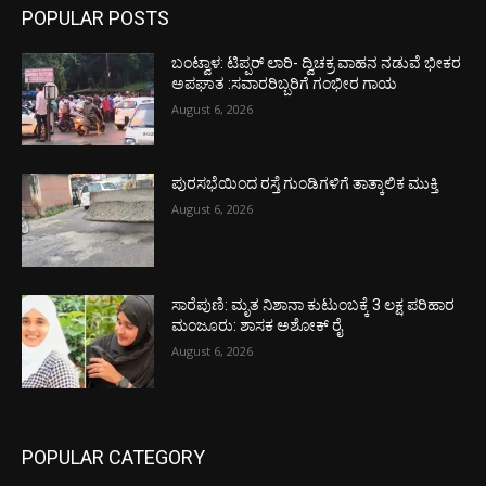
POPULAR POSTS
ಬಂಟ್ವಾಳ: ಟಿಪ್ಪರ್ ಲಾರಿ- ದ್ವಿಚಕ್ರ ವಾಹನ ನಡುವೆ ಭೀಕರ
ಅಪಘಾತ :ಸವಾರರಿಬ್ಬರಿಗೆ ಗಂಭೀರ ಗಾಯ
August 6, 2026
ಪುರಸಭೆಯಿಂದ ರಸ್ತೆ ಗುಂಡಿಗಳಿಗೆ ತಾತ್ಕಾಲಿಕ ಮುಕ್ತಿ
August 6, 2026
ಸಾರೆಪುಣಿ: ಮೃತ ನಿಶಾನಾ ಕುಟುಂಬಕ್ಕೆ 3 ಲಕ್ಷ ಪರಿಹಾರ
ಮಂಜೂರು: ಶಾಸಕ ಅಶೋಕ್ ರೈ
August 6, 2026
POPULAR CATEGORY