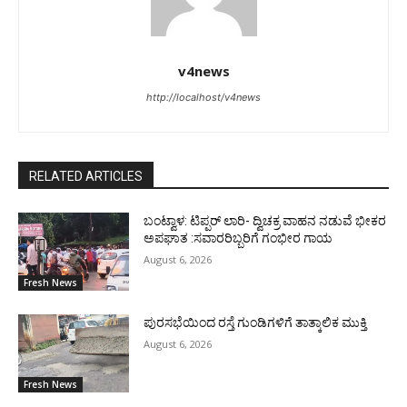
v4news
http://localhost/v4news
RELATED ARTICLES
ಬಂಟ್ವಾಳ: ಟಿಪ್ಪರ್ ಲಾರಿ- ದ್ವಿಚಕ್ರ ವಾಹನ ನಡುವೆ ಭೀಕರ
ಅಪಘಾತ :ಸವಾರರಿಬ್ಬರಿಗೆ ಗಂಭೀರ ಗಾಯ
August 6, 2026
Fresh News
ಪುರಸಭೆಯಿಂದ ರಸ್ತೆ ಗುಂಡಿಗಳಿಗೆ ತಾತ್ಕಾಲಿಕ ಮುಕ್ತಿ
August 6, 2026
Fresh News