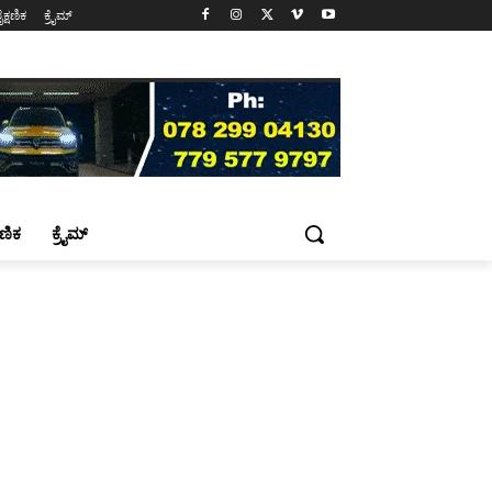
ೈಕ್ಷಣಿಕ
ಕ್ರೈಮ್
್ಷಣಿಕ
ಕ್ರೈಮ್