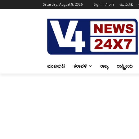
Saturday, August 8, 2026
Sign in / Join
ಮುಖಪುಟ
ಮುಖಪುಟ
ಕರಾವಳಿ
ರಾಜ್ಯ
ರಾಷ್ಟ್ರೀಯ