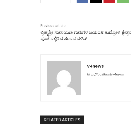
Previous article
ಬ್ರಹ್ಮಶ್ರೀ ನಾರಾಯಣ ಗುರುಗಳ ಜಯಂತಿ: ಕುದ್ರೋಳಿ ಕ್ಷೇತ್ರದಲ
ಪೂಜೆ ಸಲ್ಲಿಸಿದ ಸಂಸದ ನಳಿನ್
v4news
http://localhost/v4news
RELATED ARTICLES