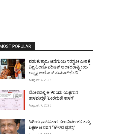
MOST POPULAR
ಪಡುಕುತ್ಯಾರು ಆನೆಗುಂದಿ ಸರಸ್ವತೀ ಪೀಠಕ್ಕೆ
ವಿಶ್ವ ಹಿಂದೂ ಪರಿಷತ್ ಅಂತರರಾಷ್ಟ್ರೀಯ
ಅಧ್ಯಕ್ಷ ಅಲೋಕ್ ಕುಮಾರ್ ಭೇಟಿ
August 7, 2026
ಬೋಳದಲ್ಲಿ ಆ.9ರಂದು ಯಕ್ಷಗಾನ
ತಾಳಮದ್ದಳೆ ‘ವೀರಮಣಿ ಕಾಳಗ’
August 7, 2026
ಹಿರಿಯ ನಾಟಕಕಾರ, ಕಲಾ ನಿರ್ದೇಶಕ ತಮ್ಮ
ಲಕ್ಷಣ್ ಅವರಿಗೆ “ತೌಳವ ಪ್ರಶಸ್ತಿ”