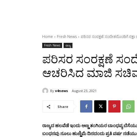
Home
Fresh News
ಪರಿಸರ ಸಂರಕ್ಷಣೆ ಸಂದೇಶದೊಂದಿಗೆ ರಕ್ಷ
Fresh News
ರಾಜ್ಯ
ಪರಿಸರ ಸಂರಕ್ಷಣೆ ಸಂ
ಆಚರಿಸಿದ ಮಾಜಿ ಸಚಿ
By
v4news
August 23, 2021
Share
ರಾಜ್ಯದ ಹಲವೆಡೆ ಇಂದು ಅಣ್ಣ ತಂಗಿಯರ ಬಾಂಧವ್ಯ ಬೆಸೆಯುವ ಹ
ಬಂಧನವು ನೂಲು ಹುಣ್ಣಿಮೆ ದಿನದಂದು ಪ್ರತಿ ವರ್ಷ ನಡೆಯುವ ಹ