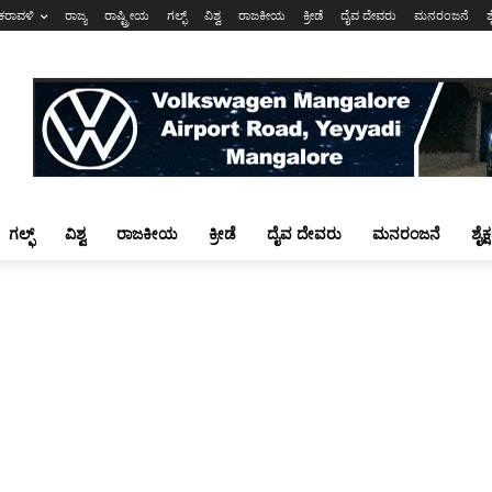
ಕರಾವಳಿ
ರಾಜ್ಯ
ರಾಷ್ಟ್ರೀಯ
ಗಲ್ಫ್
ವಿಶ್ವ
ರಾಜಕೀಯ
ಕ್ರೀಡೆ
ದೈವ ದೇವರು
ಮನರಂಜನೆ
ಶ
ಗಲ್ಫ್
ವಿಶ್ವ
ರಾಜಕೀಯ
ಕ್ರೀಡೆ
ದೈವ ದೇವರು
ಮನರಂಜನೆ
ಶೈಕ