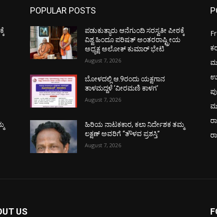
POPULAR POSTS
P
ಕೆ
ಪಡುಕುತ್ಯಾರು ಆನೆಗುಂದಿ ಸರಸ್ವತೀ ಪೀಠಕ್ಕೆ
F
ಯ
ವಿಶ್ವ ಹಿಂದೂ ಪರಿಷತ್ ಅಂತರರಾಷ್ಟ್ರೀಯ
ಕ
ಅಧ್ಯಕ್ಷ ಅಲೋಕ್ ಕುಮಾರ್ ಭೇಟಿ
August 7, 2026
ಮ
ಉ
ಬೋಳದಲ್ಲಿ ಆ.9ರಂದು ಯಕ್ಷಗಾನ
ತಾಳಮದ್ದಳೆ ‘ವೀರಮಣಿ ಕಾಳಗ’
ಪು
August 7, 2026
ಮ
ರಾ
್ಮ
ಹಿರಿಯ ನಾಟಕಕಾರ, ಕಲಾ ನಿರ್ದೇಶಕ ತಮ್ಮ
ಲಕ್ಷಣ್ ಅವರಿಗೆ “ತೌಳವ ಪ್ರಶಸ್ತಿ”
ರ
August 7, 2026
OUT US
F