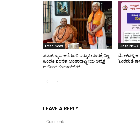
Fresh News
Fresh News
ಪಡುಕುತ್ಯಾರು ಆನೆಗುಂದಿ ಸರಸ್ವತೀ ಪೀಠಕ್ಕೆ ವಿಶ್ವ
ಬೋಳದಲ್ಲಿ ಆ.
ಹಿಂದೂ ಪರಿಷತ್ ಅಂತರರಾಷ್ಟ್ರೀಯ ಅಧ್ಯಕ್ಷ
‘ವೀರಮಣಿ ಕಾ
ಅಲೋಕ್ ಕುಮಾರ್ ಭೇಟಿ
LEAVE A REPLY