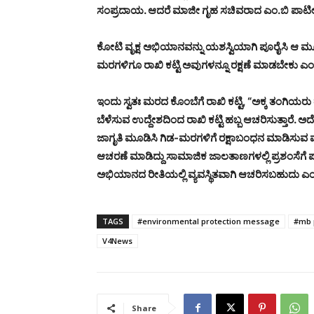
ಸಂಪ್ರದಾಯ. ಆದರೆ ಮಾಜೀ ಗೃಹ ಸಚಿವರಾದ ಎಂ.ಬಿ ಪಾಟೀಲ್ ಈ 
ಕೋಟಿ ವೃಕ್ಷ ಅಭಿಯಾನವನ್ನು ಯಶಸ್ವಿಯಾಗಿ ಪೂರೈಸಿ ಆ 
ಮರಗಳಿಗೂ ರಾಖಿ ಕಟ್ಟಿ ಅವುಗಳನ್ನೂ ರಕ್ಷಣೆ ಮಾಡಬೇಕು ಎಂ
ಇಂದು ಸ್ವತಃ ಮರದ ಕೊಂಬೆಗೆ ರಾಖಿ ಕಟ್ಟಿ, “ಅಕ್ಕ ತಂಗಿಯರು 
ಬೆಳೆಸುವ ಉದ್ದೇಶದಿಂದ ರಾಖಿ ಕಟ್ಟಿ ಹಬ್ಬ ಆಚರಿಸುತ್ತಾರೆ. ಅದೇ
ಜಾಗೃತಿ ಮೂಡಿಸಿ ಗಿಡ-ಮರಗಳಿಗೆ ರಕ್ಷಾಬಂಧನ ಮಾಡಿಸುವ
ಆಚರಣೆ ಮಾಡಿದ್ದು ಸಾಮಾಜಿಕ ಜಾಲತಾಣಗಳಲ್ಲಿ ಪ್ರಶಂಸೆಗೆ ಪಾ
ಅಭಿಯಾನದ ರೀತಿಯಲ್ಲಿ ವ್ಯವಸ್ಥಿತವಾಗಿ ಆಚರಿಸಬಹುದು ಎಂದ
TAGS
#environmental protection message
#mb 
V4News
Share