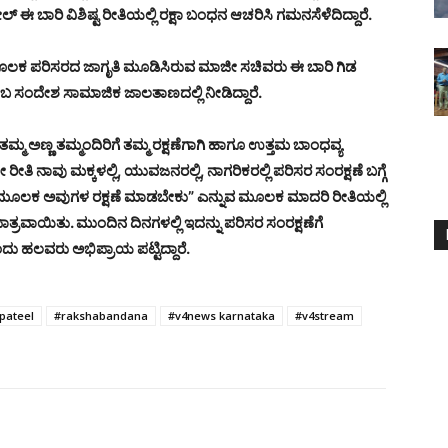
ಬಾರಿ ವಿಶಿಷ್ಟ ರೀತಿಯಲ್ಲಿ ರಕ್ಷಾ ಬಂಧನ ಆಚರಿಸಿ ಗಮನಸೆಳೆದಿದ್ದಾರೆ.
ಮೂಲಕ ಪರಿಸರದ ಜಾಗೃತಿ ಮೂಡಿಸಿರುವ ಮಾಜೀ ಸಚಿವರು ಈ ಬಾರಿ ಗಿಡ
ಬ ಸಂದೇಶ ಸಾಮಾಜಿಕ ಜಾಲತಾಣದಲ್ಲಿ ನೀಡಿದ್ದಾರೆ.
ತಮ್ಮ ಅಣ್ಣ ತಮ್ಮಂದಿರಿಗೆ ತಮ್ಮ ರಕ್ಷಣೆಗಾಗಿ ಹಾಗೂ ಉತ್ತಮ ಬಾಂಧವ್ಯ
 ರೀತಿ ನಾವು ಮಕ್ಕಳಲ್ಲಿ, ಯುವಜನರಲ್ಲಿ, ನಾಗರಿಕರಲ್ಲಿ ಪರಿಸರ ಸಂರಕ್ಷಣೆ ಬಗ್ಗೆ
 ಮೂಲಕ ಅವುಗಳ ರಕ್ಷಣೆ ಮಾಡಬೇಕು” ಎನ್ನುವ ಮೂಲಕ ಮಾದರಿ ರೀತಿಯಲ್ಲಿ
ತ್ರವಾಯಿತು.‌ ಮುಂದಿನ ದಿನಗಳಲ್ಲಿ ಇದನ್ನು ಪರಿಸರ ಸಂರಕ್ಷಣೆಗೆ
ು ಹಲವರು ಅಭಿಪ್ರಾಯ ಪಟ್ಟಿದ್ದಾರೆ.
pateel
#rakshabandana
#v4news karnataka
#v4stream