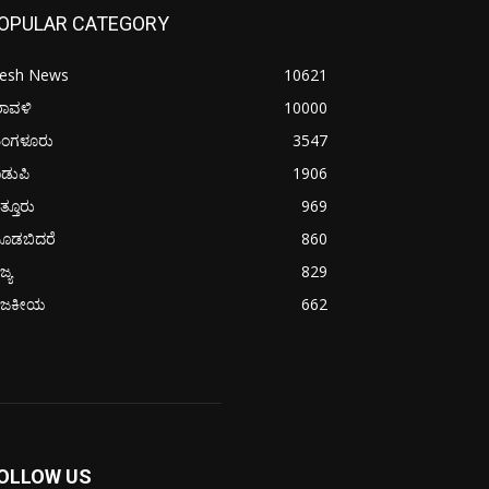
OPULAR CATEGORY
resh News
10621
ರಾವಳಿ
10000
ಂಗಳೂರು
3547
ಡುಪಿ
1906
ತ್ತೂರು
969
ೂಡಬಿದರೆ
860
ಜ್ಯ
829
ಾಜಕೀಯ
662
OLLOW US