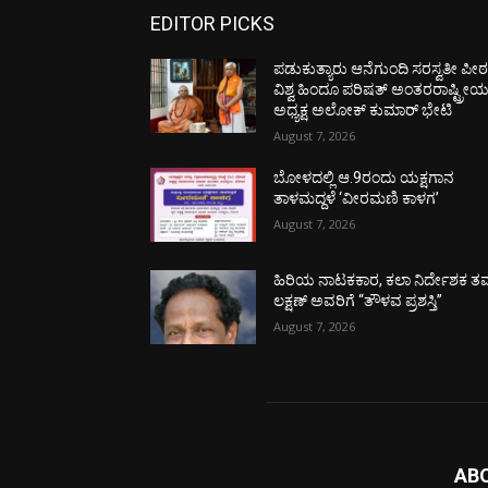
EDITOR PICKS
ಪಡುಕುತ್ಯಾರು ಆನೆಗುಂದಿ ಸರಸ್ವತೀ ಪೀಠಕ್
ವಿಶ್ವ ಹಿಂದೂ ಪರಿಷತ್ ಅಂತರರಾಷ್ಟ್ರೀ
ಅಧ್ಯಕ್ಷ ಅಲೋಕ್ ಕುಮಾರ್ ಭೇಟಿ
August 7, 2026
ಬೋಳದಲ್ಲಿ ಆ.9ರಂದು ಯಕ್ಷಗಾನ
ತಾಳಮದ್ದಳೆ ‘ವೀರಮಣಿ ಕಾಳಗ’
August 7, 2026
ಹಿರಿಯ ನಾಟಕಕಾರ, ಕಲಾ ನಿರ್ದೇಶಕ ತಮ
ಲಕ್ಷಣ್ ಅವರಿಗೆ “ತೌಳವ ಪ್ರಶಸ್ತಿ”
August 7, 2026
AB