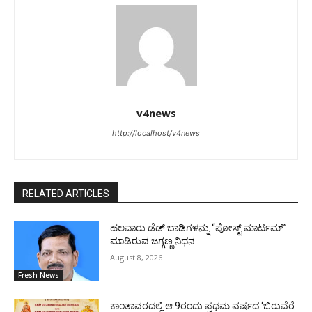
v4news
http://localhost/v4news
RELATED ARTICLES
ಹಲವಾರು ಡೆಡ್ ಬಾಡಿಗಳನ್ನು “ಪೋಸ್ಟ್ ಮಾರ್ಟಮ್”
ಮಾಡಿರುವ ಜಗ್ಗಣ್ಣ ನಿಧನ
August 8, 2026
Fresh News
ಕಾಂತಾವರದಲ್ಲಿ ಆ.9ರಂದು ಪ್ರಥಮ ವರ್ಷದ ‘ಬಿರುವೆರೆ