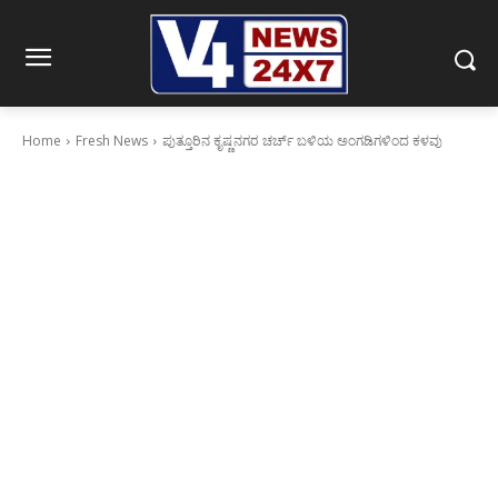
Home
Fresh News
ಪುತ್ತೂರಿನ ಕೃಷ್ಣನಗರ ಚರ್ಚ್ ಬಳಿಯ ಅಂಗಡಿಗಳಿಂದ ಕಳವು