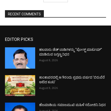
RECENT COMMENTS
EDITOR PICKS
ಹಲವಾರು ಡೆಡ್ ಬಾಡಿಗಳನ್ನು “ಪೋಸ್ಟ್ ಮಾರ್ಟಮ್”
ಮಾಡಿರುವ ಜಗ್ಗಣ್ಣ ನಿಧನ
August 8, 2026
ಕಾಂತಾವರದಲ್ಲಿ ಆ.9ರಂದು ಪ್ರಥಮ ವರ್ಷದ ‘ಬಿರುವೆರೆ
ಆಟಿದ ಕೂಟ’
August 8, 2026
ಹೆಜಮಾಡಿಯ ಸಮಾಜಮುಖಿ ಮಹಿಳೆ ಸರೋಜಿನಿ ನಿಧನ
August 8, 2026