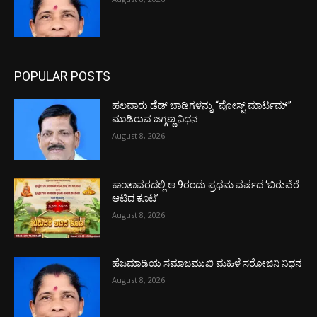
POPULAR POSTS
ಹಲವಾರು ಡೆಡ್ ಬಾಡಿಗಳನ್ನು “ಪೋಸ್ಟ್ ಮಾರ್ಟಮ್”
ಮಾಡಿರುವ ಜಗ್ಗಣ್ಣ ನಿಧನ
August 8, 2026
ಕಾಂತಾವರದಲ್ಲಿ ಆ.9ರಂದು ಪ್ರಥಮ ವರ್ಷದ ‘ಬಿರುವೆರೆ
ಆಟಿದ ಕೂಟ’
August 8, 2026
ಹೆಜಮಾಡಿಯ ಸಮಾಜಮುಖಿ ಮಹಿಳೆ ಸರೋಜಿನಿ ನಿಧನ
August 8, 2026