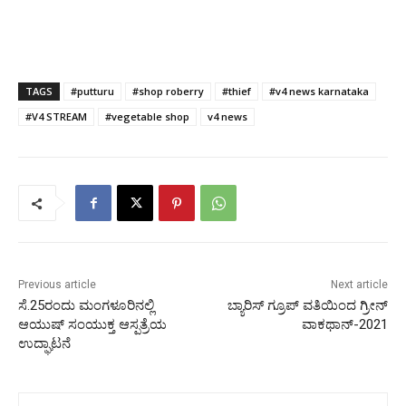
TAGS
#putturu
#shop roberry
#thief
#v4 news karnataka
#V4 STREAM
#vegetable shop
v4 news
Previous article
Next article
ಸೆ.25ರಂದು ಮಂಗಳೂರಿನಲ್ಲಿ
ಬ್ಯಾರಿಸ್ ಗ್ರೂಪ್ ವತಿಯಿಂದ ಗ್ರೀನ್
ಆಯುಷ್ ಸಂಯುಕ್ತ ಆಸ್ಪತ್ರೆಯ
ವಾಕಥಾನ್-2021
ಉದ್ಘಾಟನೆ