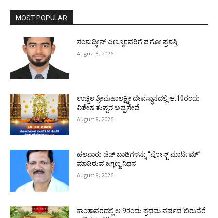
MOST POPULAR
ಸಂಶುದ್ಧೀನ್ ಎಣ್ಮೂರವರಿಗೆ ಪ.ಗೋ ಪ್ರಶಸ್ತಿ
August 8, 2026
ಉಚ್ಚಿಲ ಶ್ರೀಮಹಾಲಕ್ಷ್ಮೀ ದೇವಸ್ಥಾನದಲ್ಲಿ ಆ.10ರಂದು
ವಿಶೇಷ ತುಪ್ಪದ ಅಪ್ಪ ಸೇವೆ
August 8, 2026
ಹಲವಾರು ಡೆಡ್ ಬಾಡಿಗಳನ್ನು “ಪೋಸ್ಟ್ ಮಾರ್ಟಮ್”
ಮಾಡಿರುವ ಜಗ್ಗಣ್ಣ ನಿಧನ
August 8, 2026
ಕಾಂತಾವರದಲ್ಲಿ ಆ.9ರಂದು ಪ್ರಥಮ ವರ್ಷದ ‘ಬಿರುವೆರೆ