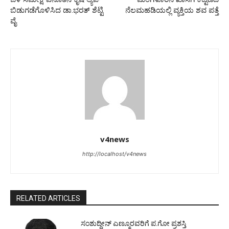
ಬಿಡುಗಡೆಗೊಳಿಸಿದ ಡಾ.ಭರತ್ ಶೆಟ್ಟಿ
ನೆಲಮಹಡಿಯಲ್ಲಿ ವ್ಯಕ್ತಿಯ ಶವ ಪತ್ತೆ
ವೈ
v4news
http://localhost/v4news
RELATED ARTICLES
ಸಂಶುದ್ಧೀನ್ ಎಣ್ಮೂರವರಿಗೆ ಪ.ಗೋ ಪ್ರಶಸ್ತಿ