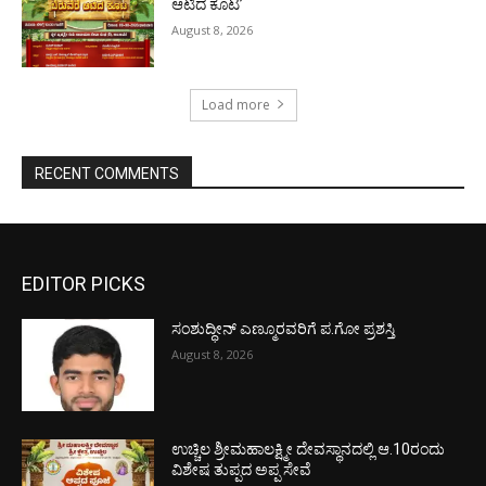
ಆಟಿದ ಕೂಟ’
August 8, 2026
Load more
RECENT COMMENTS
EDITOR PICKS
ಸಂಶುದ್ಧೀನ್ ಎಣ್ಮೂರವರಿಗೆ ಪ.ಗೋ ಪ್ರಶಸ್ತಿ
August 8, 2026
ಉಚ್ಚಿಲ ಶ್ರೀಮಹಾಲಕ್ಷ್ಮೀ ದೇವಸ್ಥಾನದಲ್ಲಿ ಆ.10ರಂದು
ವಿಶೇಷ ತುಪ್ಪದ ಅಪ್ಪ ಸೇವೆ