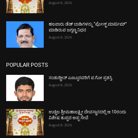
August 8, 2026
ಹಲವಾರು ಡೆಡ್ ಬಾಡಿಗಳನ್ನು “ಪೋಸ್ಟ್ ಮಾರ್ಟಮ್”
ಮಾಡಿರುವ ಜಗ್ಗಣ್ಣ ನಿಧನ
August 8, 2026
POPULAR POSTS
ಸಂಶುದ್ಧೀನ್ ಎಣ್ಮೂರವರಿಗೆ ಪ.ಗೋ ಪ್ರಶಸ್ತಿ
August 8, 2026
ಉಚ್ಚಿಲ ಶ್ರೀಮಹಾಲಕ್ಷ್ಮೀ ದೇವಸ್ಥಾನದಲ್ಲಿ ಆ.10ರಂದು
ವಿಶೇಷ ತುಪ್ಪದ ಅಪ್ಪ ಸೇವೆ
August 8, 2026