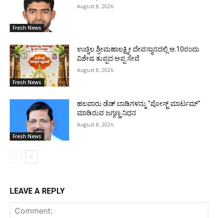
August 8, 2026
Fresh News
ಉಚ್ಚಿಲ ಶ್ರೀಮಹಾಲಕ್ಷ್ಮೀ ದೇವಸ್ಥಾನದಲ್ಲಿ ಆ.10ರಂದು
ವಿಶೇಷ ತುಪ್ಪದ ಅಪ್ಪ ಸೇವೆ
August 8, 2026
Fresh News
ಹಲವಾರು ಡೆಡ್ ಬಾಡಿಗಳನ್ನು “ಪೋಸ್ಟ್ ಮಾರ್ಟಮ್”
ಮಾಡಿರುವ ಜಗ್ಗಣ್ಣ ನಿಧನ
August 8, 2026
Fresh News
LEAVE A REPLY