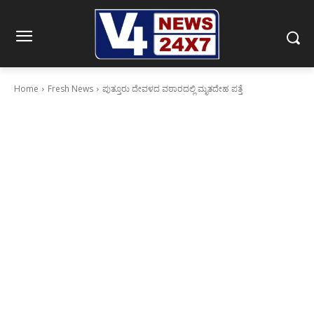
Home
Fresh News
ಪುತ್ತೂರು ದೇವಳದ ವಠಾರದಲ್ಲಿ ಮೃತದೇಹ ಪತ್ತೆ