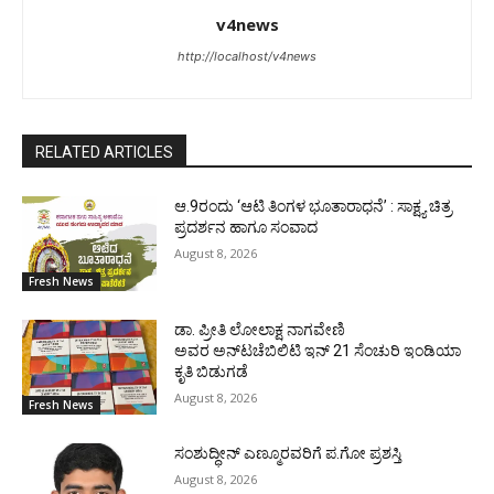
v4news
http://localhost/v4news
RELATED ARTICLES
ಆ.9ರಂದು ‘ಆಟಿ ತಿಂಗಳ ಭೂತಾರಾಧನೆ’ : ಸಾಕ್ಷ್ಯ ಚಿತ್ರ
ಪ್ರದರ್ಶನ ಹಾಗೂ ಸಂವಾದ
August 8, 2026
Fresh News
ಡಾ. ಪ್ರೀತಿ ಲೋಲಾಕ್ಷ ನಾಗವೇಣಿ
ಅವರ ಅನ್‌ಟಚೆಬಿಲಿಟಿ ಇನ್ 21 ಸೆಂಚುರಿ ಇಂಡಿಯಾ
ಕೃತಿ ಬಿಡುಗಡೆ
August 8, 2026
Fresh News
ಸಂಶುದ್ಧೀನ್ ಎಣ್ಮೂರವರಿಗೆ ಪ.ಗೋ ಪ್ರಶಸ್ತಿ
August 8, 2026