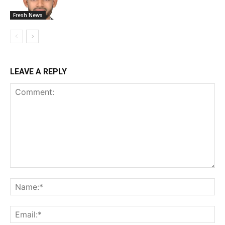
Fresh News
LEAVE A REPLY
Comment:
Na
Ema