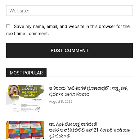
Web
Save my name, email, and website in this browser for the
next time I comment.
MOST POPULAR
ಆ.9ರಂದು ‘ಆಟಿ ತಿಂಗಳ ಭೂತಾರಾಧನೆ’ : ಸಾಕ್ಷ್ಯ ಚಿತ್ರ
ಪ್ರದರ್ಶನ ಹಾಗೂ ಸಂವಾದ
August 8, 2026
ಡಾ. ಪ್ರೀತಿ ಲೋಲಾಕ್ಷ ನಾಗವೇಣಿ
ಅವರ ಅನ್‌ಟಚೆಬಿಲಿಟಿ ಇನ್ 21 ಸೆಂಚುರಿ ಇಂಡಿಯಾ
ಕೃತಿ ಬಿಡುಗಡೆ