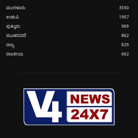
ಮಂಗಳೂರು
3550
ಉಡುಪಿ
1907
ಪುತ್ತೂರು
969
ಮೂಡಬಿದರೆ
862
ರಾಜ್ಯ
829
ರಾಜಕೀಯ
662