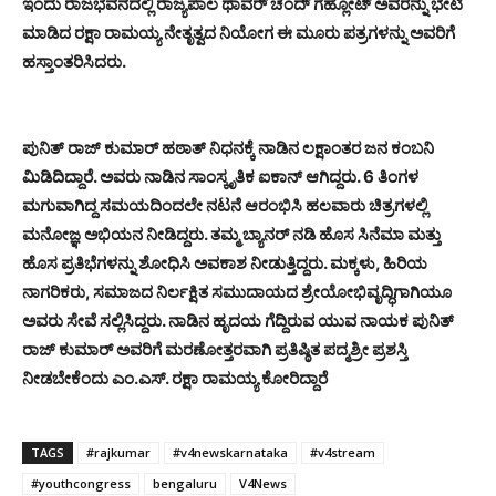
ಇಂದು ರಾಜಭವನದಲ್ಲಿ ರಾಜ್ಯಪಾಲ ಥಾವರ್ ಚಂದ್ ಗೆಹ್ಲೋಟ್ ಅವರನ್ನು ಭೇಟಿ
ಮಾಡಿದ ರಕ್ಷಾ ರಾಮಯ್ಯ ನೇತೃತ್ವದ ನಿಯೋಗ ಈ ಮೂರು ಪತ್ರಗಳನ್ನು ಅವರಿಗೆ
ಹಸ್ತಾಂತರಿಸಿದರು.
ಪುನಿತ್ ರಾಜ್ ಕುಮಾರ್ ಹಠಾತ್ ನಿಧನಕ್ಕೆ ನಾಡಿನ ಲಕ್ಷಾಂತರ ಜನ ಕಂಬನಿ
ಮಿಡಿದಿದ್ದಾರೆ. ಅವರು ನಾಡಿನ ಸಾಂಸ್ಕೃತಿಕ ಐಕಾನ್ ಆಗಿದ್ದರು. 6 ತಿಂಗಳ
ಮಗುವಾಗಿದ್ದ ಸಮಯದಿಂದಲೇ ನಟನೆ ಆರಂಭಿಸಿ ಹಲವಾರು ಚಿತ್ರಗಳಲ್ಲಿ
ಮನೋಜ್ಞ ಅಭಿಯನ ನೀಡಿದ್ದರು. ತಮ್ಮ ಬ್ಯಾನರ್ ನಡಿ ಹೊಸ ಸಿನೆಮಾ ಮತ್ತು
ಹೊಸ ಪ್ರತಿಭೆಗಳನ್ನು ಶೋಧಿಸಿ ಅವಕಾಶ ನೀಡುತ್ತಿದ್ದರು. ಮಕ್ಕಳು, ಹಿರಿಯ
ನಾಗರಿಕರು, ಸಮಾಜದ ನಿರ್ಲಕ್ಷಿತ ಸಮುದಾಯದ ಶ್ರೇಯೋಭಿವೃದ್ಧಿಗಾಗಿಯೂ
ಅವರು ಸೇವೆ ಸಲ್ಲಿಸಿದ್ದರು. ನಾಡಿನ ಹೃದಯ ಗೆದ್ದಿರುವ ಯುವ ನಾಯಕ ಪುನಿತ್
ರಾಜ್ ಕುಮಾರ್ ಅವರಿಗೆ ಮರಣೋತ್ತರವಾಗಿ ಪ್ರತಿಷ್ಠಿತ ಪದ್ಮಶ್ರೀ ಪ್ರಶಸ್ತಿ
ನೀಡಬೇಕೆಂದು ಎಂ.ಎಸ್. ರಕ್ಷಾ ರಾಮಯ್ಯ ಕೋರಿದ್ದಾರೆ
TAGS
#rajkumar
#v4newskarnataka
#v4stream
#youthcongress
bengaluru
V4News