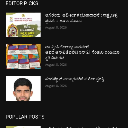
EDITOR PICKS
ಆ.9ರಂದು ‘ಆಟಿ ತಿಂಗಳ ಭೂತಾರಾಧನೆ’ : ಸಾಕ್ಷ್ಯ ಚಿತ್ರ
ಪ್ರದರ್ಶನ ಹಾಗೂ ಸಂವಾದ
August 8, 2026
ಡಾ. ಪ್ರೀತಿ ಲೋಲಾಕ್ಷ ನಾಗವೇಣಿ
ಅವರ ಅನ್‌ಟಚೆಬಿಲಿಟಿ ಇನ್ 21 ಸೆಂಚುರಿ ಇಂಡಿಯಾ
ಕೃತಿ ಬಿಡುಗಡೆ
August 8, 2026
ಸಂಶುದ್ಧೀನ್ ಎಣ್ಮೂರವರಿಗೆ ಪ.ಗೋ ಪ್ರಶಸ್ತಿ
August 8, 2026
POPULAR POSTS