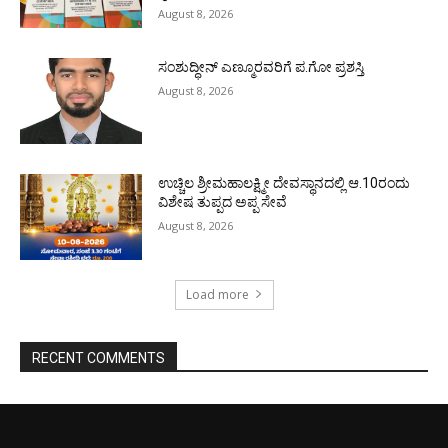
August 8, 2026
ಸಂಶುದ್ಧೀನ್ ಎಣ್ಮೂರವರಿಗೆ ಪ.ಗೋ ಪ್ರಶಸ್ತಿ
August 8, 2026
ಉಚ್ಚಿಲ ಶ್ರೀಮಹಾಲಕ್ಷ್ಮೀ ದೇವಸ್ಥಾನದಲ್ಲಿ ಆ.10ರಂದು
ವಿಶೇಷ ತುಪ್ಪದ ಅಪ್ಪ ಸೇವೆ
August 8, 2026
Load more
RECENT COMMENTS