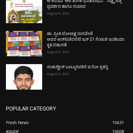
ಆ.9ರಂದು ‘ಆಟಿ ತಿಂಗಳ ಭೂತಾರಾಧನೆ’ : ಸಾಕ್ಷ್ಯ ಚಿತ್ರ
ಪ್ರದರ್ಶನ ಹಾಗೂ ಸಂವಾದ
August 8, 2026
ಡಾ. ಪ್ರೀತಿ ಲೋಲಾಕ್ಷ ನಾಗವೇಣಿ
ಅವರ ಅನ್‌ಟಚೆಬಿಲಿಟಿ ಇನ್ 21 ಸೆಂಚುರಿ ಇಂಡಿಯಾ
ಕೃತಿ ಬಿಡುಗಡೆ
August 8, 2026
ಸಂಶುದ್ಧೀನ್ ಎಣ್ಮೂರವರಿಗೆ ಪ.ಗೋ ಪ್ರಶಸ್ತಿ
August 8, 2026
POPULAR CATEGORY
Fresh News
10631
ಕರಾವಳಿ
10008