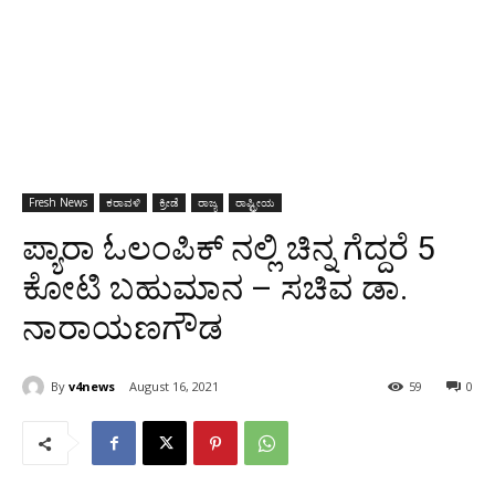
Fresh News
ಕರಾವಳಿ
ಕ್ರೀಡೆ
ರಾಜ್ಯ
ರಾಷ್ಟ್ರೀಯ
ಪ್ಯಾರಾ ಓಲಂಪಿಕ್ ನಲ್ಲಿ ಚಿನ್ನ ಗೆದ್ದರೆ 5
ಕೋಟಿ ಬಹುಮಾನ – ಸಚಿವ ಡಾ.
ನಾರಾಯಣಗೌಡ
By
v4news
August 16, 2021
59
0