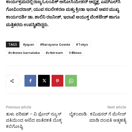
ಕಾರ್ಯಕ್ರಮದಲ್ಲಿ ರಾಜ್ಯ ಓಲಂಪಿಕ್ ಅಸೋಸಿಯೇಶನ್ ಅಧ್ಯಕ್ಷ, ಎಮ್‍ಎಲ್‍ಸಿ
ಗೋವಿಂದರಾಜ್, ಯುವ ಸಬಲೀಕರಣ ಮತ್ತು ಕ್ರೀಡಾ ಇಲಾಖೆ ಅಪರ ಮುಖ್ಯ
ಕಾರ್ಯದರ್ಶಿ ಡಾ. ಶಾಲಿನಿ ರಜನೀಶ್, ಇಲಾಖೆ ಆಯುಕ್ತ ವೆಂಕಟೇಶ್ ಹಾಗೂ
ಮತ್ತಿತರರು ಉಪಸ್ಥಿತರಿದ್ದರು.
TAGS
#japan
#Narayana Gowda
#Tokyo
#v4news karnataka
#v4stream
V4News
Previous article
Next article
ತುಳು ಪರಿಷತ್ – ವಿ ಫೋರ್ ನ್ಯೂಸ್
ಬೈಕಂಪಾಡಿ : ಕಮಿಷನರ್ ಗೆ ಮೆಸೇಜ್‌
ವತಿಯಿಂದ ಆಟಿದ ಪಾತೆರಕತೆ ಬೊಕ್ಕ
ಮಾಡಿ ದಂಪತಿ ಆತ್ಮಹತ್ಯೆ
ಕಬಿಗೋಷ್ಠಿ