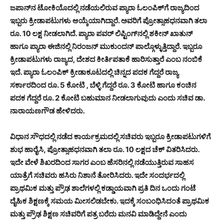
ಜಪಾನ್‍ನ ಟೋಕಿಯೊದಲ್ಲಿ ನಡೆಯಲಿರುವ ಪ್ಯಾರಾ ಓಲಂಪಿಕ್‍ಗೆ ರಾಜ್ಯದಿಂದ
ಇಬ್ಬರು ಕ್ರೀಡಾಪಟುಗಳು ಆಯ್ಕೆಯಾಗಿದ್ದಾರೆ. ಅವರಿಗೆ ಪ್ರೋತ್ಸಾಹಧನವಾಗಿ ತಲಾ
ರೂ. 10 ಲಕ್ಷ ನೀಡಲಾಗಿದೆ. ಪ್ಯಾರಾ ಪವರ್ ಲಿಪ್ಟಿಂಗ್‍ನಲ್ಲಿ ಶಕೀನ್ ಖಾತುನ್
ಹಾಗೂ ಪ್ಯಾರಾ ಈಜಿನಲ್ಲಿ ನಿರಂಜನ್ ಮುಕುಂದನ್ ಪಾಲ್ಗೊಳ್ಳುತ್ತಿದ್ದಾರೆ. ಇಬ್ಬರೂ
ಕ್ರೀಡಾಪಟುಗಳು ರಾಜ್ಯದ, ದೇಶದ ಕೀರ್ತಿಪತಾಕೆ ಹಾರಿಸುತ್ತಾರೆ ಎಂಬ ನಂಬಿಕೆ
ಇದೆ. ಪ್ಯಾರಾ ಓಲಂಪಿಕ್ ಕ್ರೀಡಾಕೂಟದಲ್ಲಿ ಚಿನ್ನದ ಪದಕ ಗೆದ್ದರೆ ರಾಜ್ಯ
ಸರ್ಕಾರದಿಂದ ರೂ. 5 ಕೋಟಿ , ಬೆಳ್ಳಿ ಗೆದ್ದರೆ ರೂ. 3 ಕೋಟಿ ಹಾಗೂ ಕಂಚಿನ
ಪದಕ ಗೆದ್ದರೆ ರೂ. 2 ಕೋಟಿ ಬಹುಮಾನ ನೀಡಲಾಗುವುದು ಎಂದು ಸಚಿವ ಡಾ.
ನಾರಾಯಣಗೌಡ ಹೇಳಿದರು.
ವಿಧಾನ ಸೌಧದಲ್ಲಿ ನಡೆದ ಕಾರ್ಯಕ್ರಮದಲ್ಲಿ ಸಚಿವರು ಇಬ್ಬರೂ ಕ್ರೀಡಾಪಟುಗಳಿಗೆ
ಶುಭ ಹಾರೈಸಿ, ಪ್ರೋತ್ಸಾಹಧನವಾಗಿ ತಲಾ ರೂ. 10 ಲಕ್ಷದ ಚೆಕ್ ವಿತರಿಸಿದರು.
ಇದೇ ವೇಳೆ ಶಿಖರದಿಂದ ಸಾಗರ ಎಂಬ ಹೆಸರಿನಲ್ಲಿ ನಡೆಯುತ್ತಿರುವ ಸಾಹಸ
ಯಾತ್ರೆಗೆ ಸಚಿವರು ಹಸಿರು ನಿಶಾನೆ ತೋರಿಸಿದರು. ಇದೇ ಸಂದರ್ಭದಲ್ಲಿ
ಪ್ರಾಥಮಿಕ ಮತ್ತು ಪ್ರೌಢ ಶಾಲೆಗಳಲ್ಲಿ ಕಡ್ಡಾಯವಾಗಿ ಪ್ರತಿ ದಿನ ಒಂದು ಗಂಟೆ
ದೈಹಿಕ ಶಿಕ್ಷಣಕ್ಕೆ ಸಮಯ ಮೀಸಲಿಡಬೇಕು. ಇದಕ್ಕೆ ಸಂಬಂಧಿಸಿದಂತೆ ಪ್ರಾಥಮಿಕ
ಮತ್ತು ಪ್ರೌಢ ಶಿಕ್ಷಣ ಸಚಿವರಿಗೆ ಪತ್ರ ಬರೆದು ಮನವಿ ಮಾಡಿದ್ದೇನೆ ಎಂದು