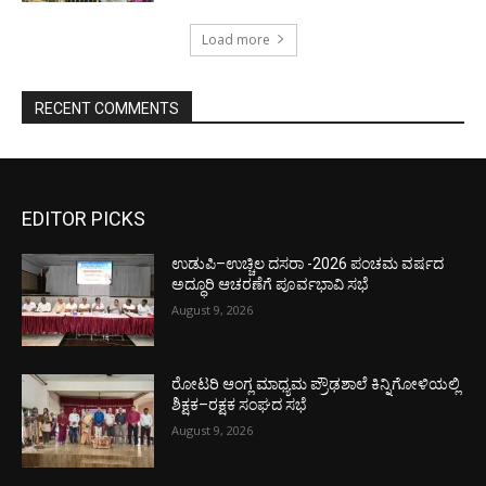
Load more
RECENT COMMENTS
EDITOR PICKS
ಉಡುಪಿ–ಉಚ್ಚಿಲ ದಸರಾ -2026 ಪಂಚಮ ವರ್ಷದ
ಅದ್ಧೂರಿ ಆಚರಣೆಗೆ ಪೂರ್ವಭಾವಿ ಸಭೆ
August 9, 2026
ರೋಟರಿ ಆಂಗ್ಲ ಮಾಧ್ಯಮ ಪ್ರೌಢಶಾಲೆ ಕಿನ್ನಿಗೋಳಿಯಲ್ಲಿ
ಶಿಕ್ಷಕ–ರಕ್ಷಕ ಸಂಘದ ಸಭೆ
August 9, 2026