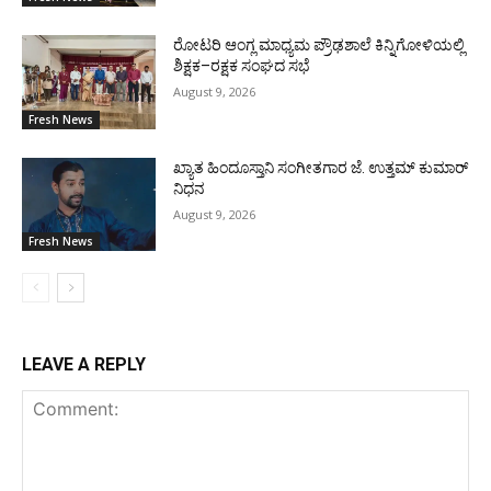
ರೋಟರಿ ಆಂಗ್ಲ ಮಾಧ್ಯಮ ಪ್ರೌಢಶಾಲೆ ಕಿನ್ನಿಗೋಳಿಯಲ್ಲಿ
ಶಿಕ್ಷಕ–ರಕ್ಷಕ ಸಂಘದ ಸಭೆ
August 9, 2026
Fresh News
ಖ್ಯಾತ ಹಿಂದೂಸ್ತಾನಿ ಸಂಗೀತಗಾರ ಜೆ. ಉತ್ತಮ್ ಕುಮಾರ್
ನಿಧನ
August 9, 2026
Fresh News
LEAVE A REPLY