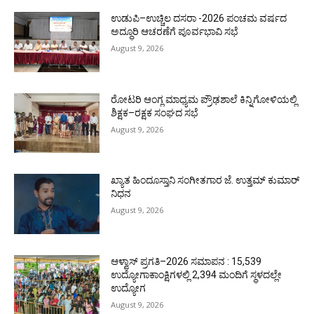
ಉಡುಪಿ–ಉಚ್ಚಿಲ ದಸರಾ -2026 ಪಂಚಮ ವರ್ಷದ
ಅದ್ಧೂರಿ ಆಚರಣೆಗೆ ಪೂರ್ವಭಾವಿ ಸಭೆ
August 9, 2026
ರೋಟರಿ ಆಂಗ್ಲ ಮಾಧ್ಯಮ ಪ್ರೌಢಶಾಲೆ ಕಿನ್ನಿಗೋಳಿಯಲ್ಲಿ
ಶಿಕ್ಷಕ–ರಕ್ಷಕ ಸಂಘದ ಸಭೆ
August 9, 2026
ಖ್ಯಾತ ಹಿಂದೂಸ್ತಾನಿ ಸಂಗೀತಗಾರ ಜೆ. ಉತ್ತಮ್ ಕುಮಾರ್
ನಿಧನ
August 9, 2026
ಆಳ್ವಾಸ್ ಪ್ರಗತಿ–2026 ಸಮಾಪನ : 15,539
ಉದ್ಯೋಗಾಕಾಂಕ್ಷಿಗಳಲ್ಲಿ 2,394 ಮಂದಿಗೆ ಸ್ಥಳದಲ್ಲೇ
ಉದ್ಯೋಗ
August 9, 2026