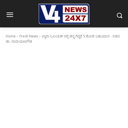
Home
Fresh News
ಪ್ಯಾರಾ ಓಲಂಪಿಕ್ ನಲ್ಲಿ ಚಿನ್ನ ಗೆದ್ದರೆ 5 ಕೋಟಿ ಬಹುಮಾನ - ಸಚಿವ
ಡಾ. ನಾರಾಯಣಗೌಡ