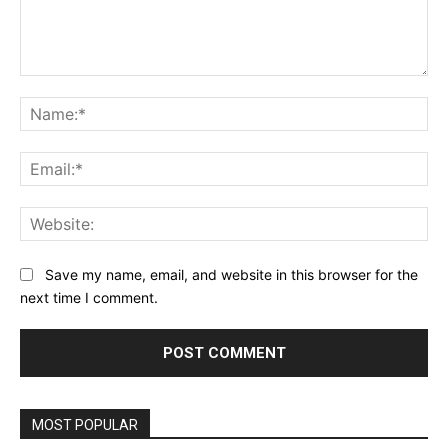
Comment:
Na
Ema
Web
Save my name, email, and website in this browser for the
next time I comment.
MOST POPULAR