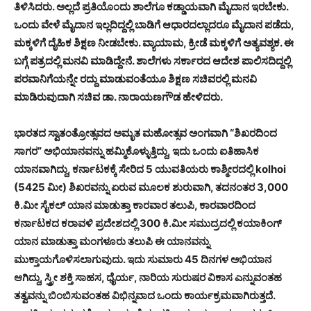
ತಿಳಿಸಿದರು. ಅಲ್ಲದೆ ಪ್ರತಿಯೊಂದು ಶಾಲೆಗೂ ಕಡ್ಡಾಯವಾಗಿ ಮೈದಾನ ಇರಬೇಕು.
ಒಂದು ವೇಳೆ ಮೈದಾನ ಇಲ್ಲದಿದ್ದಲ್ಲಿ ಬಾಡಿಗೆ ಆಧಾರದಲ್ಲಾದರೂ ಮೈದಾನ ಪಡೆದು,
ಮಕ್ಕಳಿಗೆ ದೈಹಿಕ ಶಿಕ್ಷಣ ನೀಡಬೇಕು. ವ್ಯಾಯಾಮ, ಕ್ರೀಡೆ ಮಕ್ಕಳಿಗೆ ಅತ್ಯವಶ್ಯಕ. ಈ
ಬಗ್ಗೆ ಪತ್ರದಲ್ಲಿ ಮನವಿ ಮಾಡಿದ್ದೇನೆ. ಶಾಲೆಗಳು ಸರ್ಕಾರದ ಆದೇಶ ಪಾಲಿಸದಿದ್ದಲ್ಲಿ
ಪರವಾನಿಗೆಯನ್ನೇ ರದ್ದು ಮಾಡುವಂತೆಯೂ ಶಿಕ್ಷಣ ಸಚಿವರಲ್ಲಿ ಮನವಿ
ಮಾಡಿರುವುದಾಗಿ ಸಚಿವ ಡಾ. ನಾರಾಯಣಗೌಡ ಹೇಳಿದರು.
ಭಾರತದ ಸ್ವಾತಂತ್ರೋತ್ಸವದ ಅಮೃತ ಮಹೋತ್ಸವ ಅಂಗವಾಗಿ “ಶಿಖರದಿಂದ
ಸಾಗರ” ಅಭಿಯಾನವನ್ನು ಹಮ್ಮಿಕೊಳ್ಳುತ್ತಿದ್ದು, ಇದು ಒಂದು ಐತಿಹಾಸಿಕ
ಯಾನವಾಗಿದ್ದು, ಕರ್ನಾಟಕಕ್ಕೆ ಸೇರಿದ 5 ಯುವತಿಯರು ಕಾಶ್ಮೀರದಲ್ಲಿ kolhoi
(5425 ಮೀ) ಶಿಖರವನ್ನು ಏರುವ ಮೂಲಕ ಶುರುವಾಗಿ, ತದನಂತರ 3,000
ಕಿ.ಮೀ ಸೈಕಲ್ ಯಾನ ಮಾಡುತ್ತಾ ಕಾರವಾರ ತಲುಪಿ, ಕಾರವಾರದಿಂದ
ಕರ್ನಾಟಕದ ಕರಾವಳಿ ಪ್ರದೇಶದಲ್ಲಿ 300 ಕಿ.ಮೀ ಸಮುದ್ರದಲ್ಲಿ ಕಯಾಕಿಂಗ್
ಯಾನ ಮಾಡುತ್ತಾ ಮಂಗಳೂರು ತಲುಪಿ ಈ ಯಾನವನ್ನು
ಮುಕ್ತಾಯಗೊಳಿಸಲಾಗುವುದು. ಇದು ಸುಮಾರು 45 ದಿನಗಳ ಅಭಿಯಾನ
ಆಗಿದ್ದು, ಸ್ತ್ರೀ ಶಕ್ತಿ ಸಾಹಸ, ಧೈರ್ಯ, ನಾರಿಯ ಸುರುಷರ ವಿಕಾಸ ಎನ್ನುವಂತಹ
ತತ್ವವನ್ನು ಬಿಂಬಿಸುವಂತಹ ವಿಭಿನ್ನವಾದ ಒಂದು ಕಾರ್ಯಕ್ರಮವಾಗಿರುತ್ತದೆ.