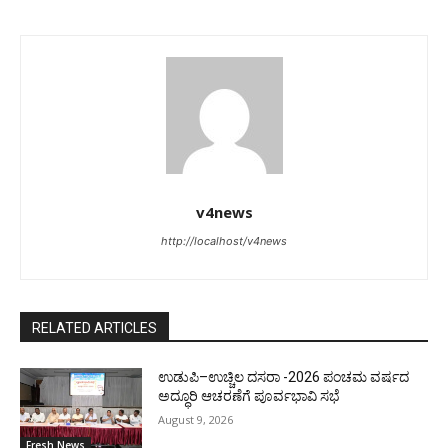
v4news
http://localhost/v4news
RELATED ARTICLES
ಉಡುಪಿ–ಉಚ್ಚಿಲ ದಸರಾ -2026 ಪಂಚಮ ವರ್ಷದ
ಅದ್ಧೂರಿ ಆಚರಣೆಗೆ ಪೂರ್ವಭಾವಿ ಸಭೆ
August 9, 2026
Fresh News