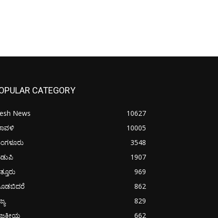
OPULAR CATEGORY
resh News
10627
ರಾವಳಿ
10005
ಂಗಳೂರು
3548
ಡುಪಿ
1907
ತ್ತೂರು
969
ೂಡಬಿದರೆ
862
ಜ್ಯ
829
ಾಜಕೀಯ
662