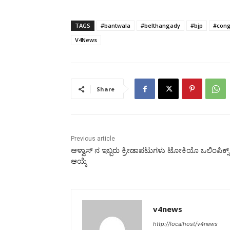
TAGS
#bantwala
#belthangady
#bjp
#cong
V4News
Share
Previous article
ಆಳ್ವಾಸ್‌ ನ ಇಬ್ಬರು ಕ್ರೀಡಾಪಟುಗಳು ಟೋಕಿಯೊ ಒಲಿಂಪಿಕ್ಸ್ 
ಆಯ್ಕೆ
v4news
http://localhost/v4news