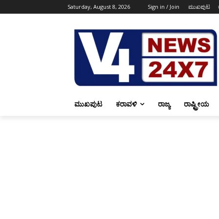
Saturday, August 8, 2026
Sign in / Join
ಮುಖಪುಟ
ಮುಖಪುಟ
ಕರಾವಳಿ
ರಾಜ್ಯ
ರಾಷ್ಟ್ರೀಯ