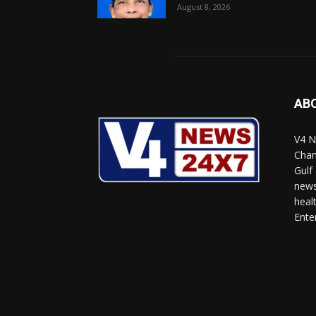
August 8, 2026
AB
V4 N
Chan
Gulf
news
heal
Ente