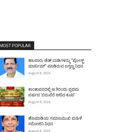
MOST POPULAR
ಹಲವಾರು ಡೆಡ್ ಬಾಡಿಗಳನ್ನು “ಪೋಸ್ಟ್
ಮಾರ್ಟಮ್” ಮಾಡಿರುವ ಜಗ್ಗಣ್ಣ ನಿಧನ
August 8, 2026
ಕಾಂತಾವರದಲ್ಲಿ ಆ.9ರಂದು ಪ್ರಥಮ
ವರ್ಷದ ‘ಬಿರುವೆರೆ ಆಟಿದ ಕೂಟ’
August 8, 2026
ಹೆಜಮಾಡಿಯ ಸಮಾಜಮುಖಿ ಮಹಿಳೆ
ಸರೋಜಿನಿ ನಿಧನ
August 8, 2026