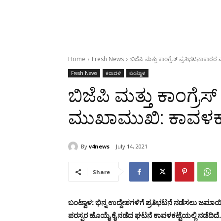
Home
Fresh News
ಬಿಜೆಪಿ ಮತ್ತು ಕಾಂಗ್ರೆಸ್ ಪ್ರತಿಭಟನಾಕಾರರ
Fresh News
ಕರಾವಳಿ
ಬಂಟ್ವಾಳ
ಬಿಜೆಪಿ ಮತ್ತು ಕಾಂಗ್ರೆ
ಮುಖಾಮುಖಿ: ಕಾವಳಕಟ್ಟ
By
v4news
July 14, 2021
Share
ಬಂಟ್ವಾಳ: ಭಿನ್ನ ಉದ್ದೇಶಗಳಿಗೆ ಪ್ರತಿಭಟನೆ ನಡೆಸಲು ಜಮಾಯಿ
ಪರಸ್ಪರ ಹೊಯೈ ಕೈ ನಡೆದ ಘಟನೆ ಕಾವಳಕಟ್ಟೆಯಲ್ಲಿ ನಡೆದಿದೆ.