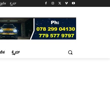
ೈಕ್ಷಣಿಕ
ಕ್ರೈಮ್
್ಷಣಿಕ
ಕ್ರೈಮ್