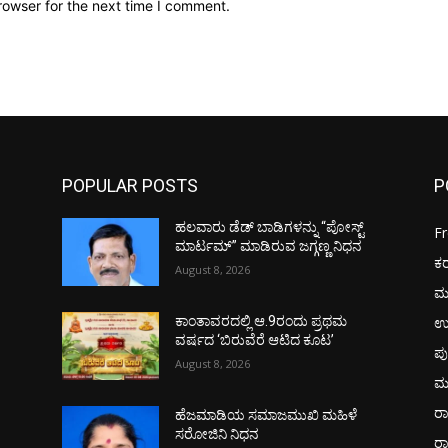
rowser for the next time I comment.
POPULAR POSTS
P
ಹಲವಾರು ಡೆಡ್ ಬಾಡಿಗಳನ್ನು “ಪೋಸ್ಟ್
F
ಮಾರ್ಟಮ್” ಮಾಡಿರುವ ಜಗ್ಗಣ್ಣ ನಿಧನ
ಕ
August 8, 2026
ಮ
ಉ
ಕಾಂತಾವರದಲ್ಲಿ ಆ.9ರಂದು ಪ್ರಥಮ
ವರ್ಷದ ‘ಬಿರುವೆರೆ ಆಟಿದ ಕೂಟ’
ಪು
August 8, 2026
ಮ
ರಾ
ಹೆಜಮಾಡಿಯ ಸಮಾಜಮುಖಿ ಮಹಿಳೆ
ಸರೋಜಿನಿ ನಿಧನ
ರ