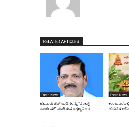
RELATED ARTICLES
Fresh News
Fresh News
ಹಲವಾರು ಡೆಡ್ ಬಾಡಿಗಳನ್ನು “ಪೋಸ್ಟ್
ಕಾಂತಾವರದಲ್ಲ
ಮಾರ್ಟಮ್” ಮಾಡಿರುವ ಜಗ್ಗಣ್ಣ ನಿಧನ
‘ಬಿರುವೆರೆ ಆಟ