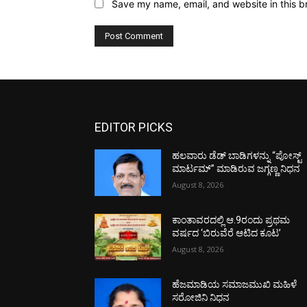
Save my name, email, and website in this b
EDITOR PICKS
ಹಲವಾರು ಡೆಡ್ ಬಾಡಿಗಳನ್ನು “ಪೋಸ್ಟ್
ಮಾರ್ಟಮ್” ಮಾಡಿರುವ ಜಗ್ಗಣ್ಣ ನಿಧನ
August 8, 2026
ಕಾಂತಾವರದಲ್ಲಿ ಆ.9ರಂದು ಪ್ರಥಮ
ವರ್ಷದ ‘ಬಿರುವೆರೆ ಆಟಿದ ಕೂಟ’
August 8, 2026
ಹೆಜಮಾಡಿಯ ಸಮಾಜಮುಖಿ ಮಹಿಳೆ
ಸರೋಜಿನಿ ನಿಧನ