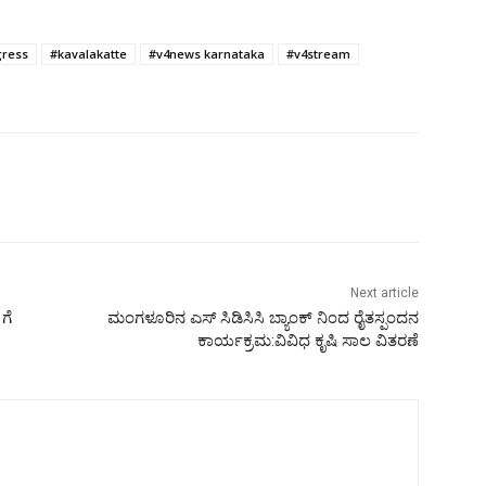
ress
#kavalakatte
#v4news karnataka
#v4stream
Next article
ಗೆ
ಮಂಗಳೂರಿನ ಎಸ್‌ ಸಿಡಿಸಿಸಿ ಬ್ಯಾಂಕ್‌ ನಿಂದ ರೈತಸ್ಪಂದನ
ಕಾರ್ಯಕ್ರಮ:ವಿವಿಧ ಕೃಷಿ ಸಾಲ ವಿತರಣೆ