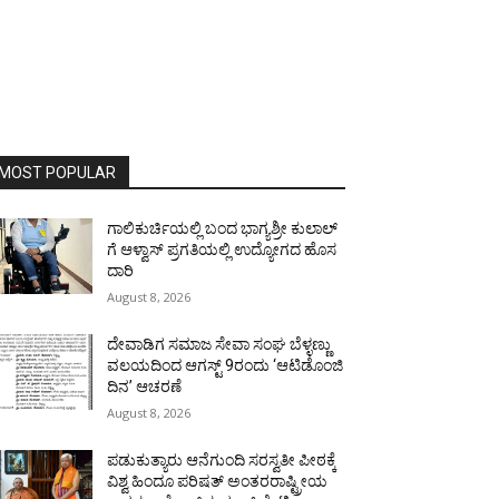
MOST POPULAR
ಗಾಲಿಕುರ್ಚಿಯಲ್ಲಿ ಬಂದ ಭಾಗ್ಯಶ್ರೀ ಕುಲಾಲ್
ಗೆ ಆಳ್ವಾಸ್ ಪ್ರಗತಿಯಲ್ಲಿ ಉದ್ಯೋಗದ ಹೊಸ
ದಾರಿ
August 8, 2026
ದೇವಾಡಿಗ ಸಮಾಜ ಸೇವಾ ಸಂಘ ಬೆಳ್ಳಣ್ಣು
ವಲಯದಿಂದ ಆಗಸ್ಟ್ 9ರಂದು ‘ಆಟಿಡೊಂಜಿ
ದಿನ’ ಆಚರಣೆ
August 8, 2026
ಪಡುಕುತ್ಯಾರು ಆನೆಗುಂದಿ ಸರಸ್ವತೀ ಪೀಠಕ್ಕೆ
ವಿಶ್ವ ಹಿಂದೂ ಪರಿಷತ್ ಅಂತರರಾಷ್ಟ್ರೀಯ