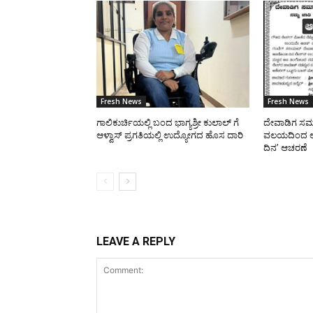
Fresh News
Fresh News
ಗಾಲಿಕುರ್ಚಿಯಲ್ಲಿ ಬಂದ ಭಾಗ್ಯಶ್ರೀ ಕುಲಾಲ್ ಗೆ
ದೇವಾಡಿಗ ಸಮಾ
ಆಳ್ವಾಸ್ ಪ್ರಗತಿಯಲ್ಲಿ ಉದ್ಯೋಗದ ಹೊಸ ದಾರಿ
ವಲಯದಿಂದ ಆಗ
ದಿನ’ ಆಚರಣೆ
LEAVE A REPLY