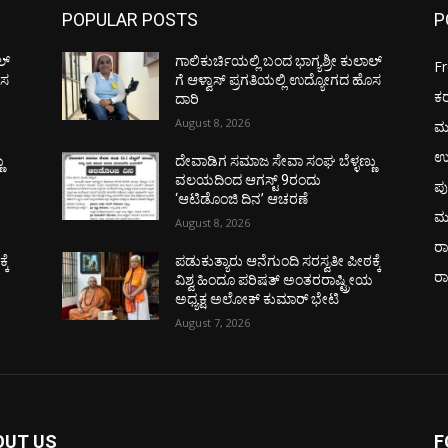
POPULAR POSTS
P
ಲ್
ಗಾಲಿಕುರ್ಚಿಯಲ್ಲಿ ಬಂದ ಭಾಗ್ಯಶ್ರೀ ಕುಲಾಲ್
F
ೊಸ
ಗೆ ಆಳ್ವಾಸ್ ಪ್ರಗತಿಯಲ್ಲಿ ಉದ್ಯೋಗದ ಹೊಸ
ಕ
ದಾರಿ
August 8, 2026
ಮ
ಉ
ು
ದೇವಾಡಿಗ ಸಮಾಜ ಸೇವಾ ಸಂಘ ಬೆಳ್ಳಣ್ಣು
ವಲಯದಿಂದ ಆಗಸ್ಟ್ 9ರಂದು
ಪು
‘ಆಟಿಡೊಂಜಿ ದಿನ’ ಆಚರಣೆ
ಮ
August 8, 2026
ರಾ
ಕೆ
ಪಡುಕುತ್ಯಾರು ಆನೆಗುಂದಿ ಸರಸ್ವತೀ ಪೀಠಕ್ಕೆ
ರ
ಯ
ವಿಶ್ವ ಹಿಂದೂ ಪರಿಷತ್ ಅಂತರರಾಷ್ಟ್ರೀಯ
ಅಧ್ಯಕ್ಷ ಅಲೋಕ್ ಕುಮಾರ್ ಭೇಟಿ
August 7, 2026
OUT US
F