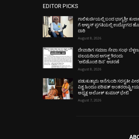
EDITOR PICKS
ಗಾಲಿಕುರ್ಚಿಯಲ್ಲಿ ಬಂದ ಭಾಗ್ಯಶ್ರೀ ಕುಲಾ
ಗೆ ಆಳ್ವಾಸ್ ಪ್ರಗತಿಯಲ್ಲಿ ಉದ್ಯೋಗದ ಹ
ದಾರಿ
August 8, 2026
ದೇವಾಡಿಗ ಸಮಾಜ ಸೇವಾ ಸಂಘ ಬೆಳ್ಳಣ್ಣ
ವಲಯದಿಂದ ಆಗಸ್ಟ್ 9ರಂದು
‘ಆಟಿಡೊಂಜಿ ದಿನ’ ಆಚರಣೆ
August 8, 2026
ಪಡುಕುತ್ಯಾರು ಆನೆಗುಂದಿ ಸರಸ್ವತೀ ಪೀಠಕ್
ವಿಶ್ವ ಹಿಂದೂ ಪರಿಷತ್ ಅಂತರರಾಷ್ಟ್ರೀ
ಅಧ್ಯಕ್ಷ ಅಲೋಕ್ ಕುಮಾರ್ ಭೇಟಿ
August 7, 2026
AB