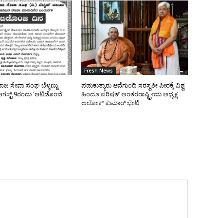
Fresh News
ಜ ಸೇವಾ ಸಂಘ ಬೆಳ್ಳಣ್ಣು
ಪಡುಕುತ್ಯಾರು ಆನೆಗುಂದಿ ಸರಸ್ವತೀ ಪೀಠಕ್ಕೆ ವಿಶ್ವ
ಸ್ಟ್ 9ರಂದು ‘ಆಟಿಡೊಂಜಿ
ಹಿಂದೂ ಪರಿಷತ್ ಅಂತರರಾಷ್ಟ್ರೀಯ ಅಧ್ಯಕ್ಷ
ಅಲೋಕ್ ಕುಮಾರ್ ಭೇಟಿ