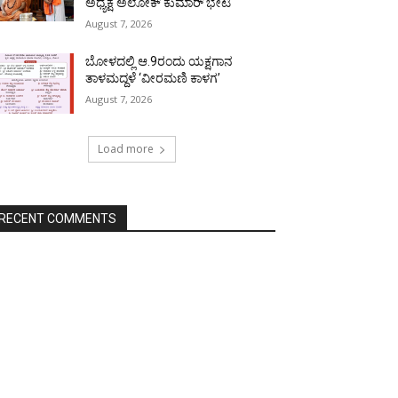
ಅಧ್ಯಕ್ಷ ಅಲೋಕ್ ಕುಮಾರ್ ಭೇಟಿ
August 7, 2026
ಬೋಳದಲ್ಲಿ ಆ.9ರಂದು ಯಕ್ಷಗಾನ
ತಾಳಮದ್ದಳೆ ‘ವೀರಮಣಿ ಕಾಳಗ’
August 7, 2026
Load more
RECENT COMMENTS