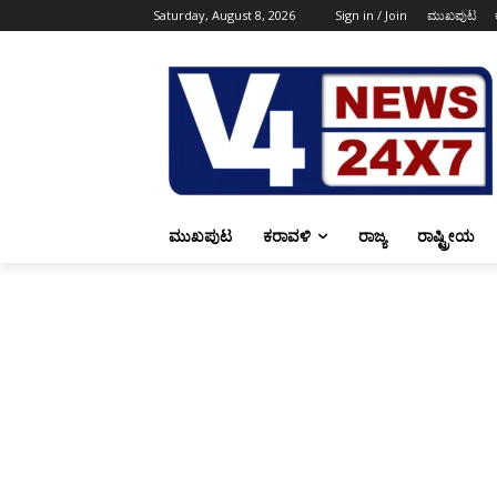
Saturday, August 8, 2026
Sign in / Join
ಮುಖಪುಟ
ಮುಖಪುಟ
ಕರಾವಳಿ
ರಾಜ್ಯ
ರಾಷ್ಟ್ರೀಯ