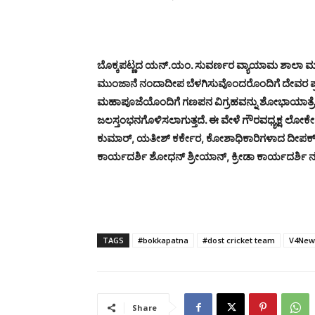
ಬೊಕ್ಕಪಟ್ಣದ ಯನ್.ಯಂ. ಸುವರ್ಣರ ವ್ಯಾಯಾಮ ಶಾಲಾ ಮುಂಭಾಗ
ಮುಂಜಾನೆ ನಂದಾದೀಪ ಬೆಳಗಿಸುವೊಂದರೊಂದಿಗೆ ದೇವರ ಪ್ರ
ಮಹಾಪೂಜೆಯೊಂದಿಗೆ ಗಣಪನ ವಿಗ್ರಹವನ್ನು ಶೋಭಾಯಾತ್ರೆಯ
ಜಲಸ್ತಂಭನಗೊಳಿಸಲಾಗುತ್ತದೆ. ಈ ವೇಳೆ ಗೌರವಧ್ಯಕ್ಷ ಲೋಕೇಶ್
ಕುಮಾರ್, ಯತೀಶ್ ಕರ್ಕೇರ, ಕೋಶಾಧಿಕಾರಿಗಳಾದ ದೀಪಕ್ ಕ
ಕಾರ್ಯದರ್ಶಿ ಶೋಧನ್ ಶ್ರೀಯಾನ್, ಕ್ರೀಡಾ ಕಾರ್ಯದರ್ಶಿ ನ
TAGS
#bokkapatna
#dost cricket team
V4New
Share