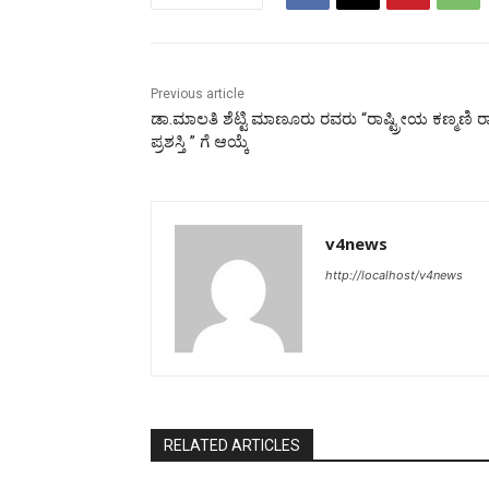
Previous article
ಡಾ.ಮಾಲತಿ ಶೆಟ್ಟಿ ಮಾಣೂರು ರವರು “ರಾಷ್ಟ್ರೀಯ ಕಣ್ಮಣಿ ರಾಷ
ಪ್ರಶಸ್ತಿ ” ಗೆ ಆಯ್ಕೆ
v4news
http://localhost/v4news
RELATED ARTICLES