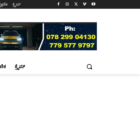
ೈಕ್ಷಣಿಕ
ಕ್ರೈಮ್
್ಷಣಿಕ
ಕ್ರೈಮ್