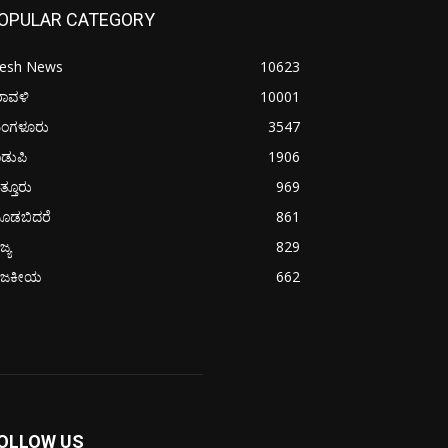
OPULAR CATEGORY
resh News
10623
ರಾವಳಿ
10001
ಂಗಳೂರು
3547
ಡುಪಿ
1906
ತ್ತೂರು
969
ೂಡಬಿದರೆ
861
ಜ್ಯ
829
ಾಜಕೀಯ
662
OLLOW US