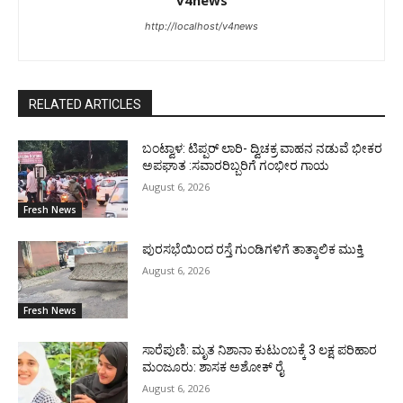
v4news
http://localhost/v4news
RELATED ARTICLES
ಬಂಟ್ವಾಳ: ಟಿಪ್ಪರ್ ಲಾರಿ- ದ್ವಿಚಕ್ರ ವಾಹನ ನಡುವೆ ಭೀಕರ
ಅಪಘಾತ :ಸವಾರರಿಬ್ಬರಿಗೆ ಗಂಭೀರ ಗಾಯ
August 6, 2026
Fresh News
ಪುರಸಭೆಯಿಂದ ರಸ್ತೆ ಗುಂಡಿಗಳಿಗೆ ತಾತ್ಕಾಲಿಕ ಮುಕ್ತಿ
August 6, 2026
Fresh News
ಸಾರೆಪುಣಿ: ಮೃತ ನಿಶಾನಾ ಕುಟುಂಬಕ್ಕೆ 3 ಲಕ್ಷ ಪರಿಹಾರ
ಮಂಜೂರು: ಶಾಸಕ ಅಶೋಕ್ ರೈ
August 6, 2026