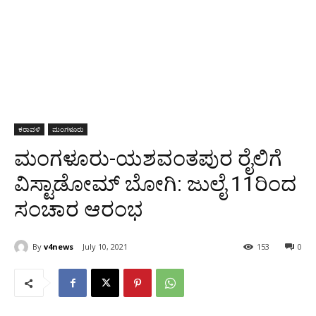
ಕರಾವಳಿ
ಮಂಗಳೂರು
ಮಂಗಳೂರು-ಯಶವಂತಪುರ ರೈಲಿಗೆ
ವಿಸ್ಟಾಡೋಮ್ ಬೋಗಿ: ಜುಲೈ 11ರಿಂದ
ಸಂಚಾರ ಆರಂಭ
By
v4news
July 10, 2021
153
0