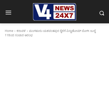
Home
ಕರಾವಳಿ
ಮಂಗಳೂರು-ಯಶವಂತಪುರ ರೈಲಿಗೆ ವಿಸ್ಟಾಡೋಮ್ ಬೋಗಿ: ಜುಲೈ
11ರಿಂದ ಸಂಚಾರ ಆರಂಭ