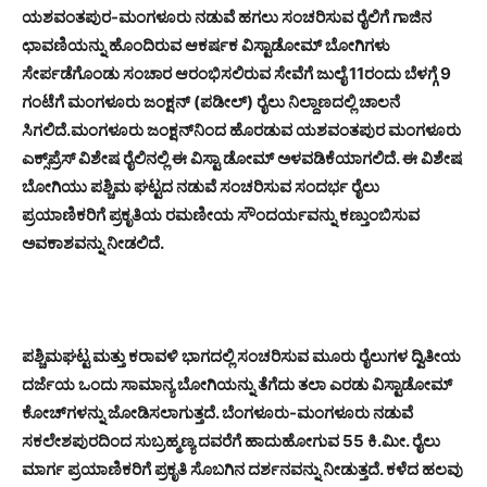
ಯಶವಂತಪುರ-ಮಂಗಳೂರು ನಡುವೆ ಹಗಲು ಸಂಚರಿಸುವ ರೈಲಿಗೆ ಗಾಜಿನ
ಛಾವಣಿಯನ್ನು ಹೊಂದಿರುವ ಆಕರ್ಷಕ ವಿಸ್ಟಾಡೋಮ್ ಬೋಗಿಗಳು
ಸೇರ್ಪಡೆಗೊಂಡು ಸಂಚಾರ ಆರಂಭಿಸಲಿರುವ ಸೇವೆಗೆ ಜುಲೈ 11ರಂದು ಬೆಳಗ್ಗೆ 9
ಗಂಟೆಗೆ ಮಂಗಳೂರು ಜಂಕ್ಷನ್ (ಪಡೀಲ್) ರೈಲು ನಿಲ್ದಾಣದಲ್ಲಿ ಚಾಲನೆ
ಸಿಗಲಿದೆ.
ಮಂಗಳೂರು ಜಂಕ್ಷನ್‌ನಿಂದ ಹೊರಡುವ ಯಶವಂತಪುರ ಮಂಗಳೂರು
ಎಕ್ಸ್‌ಪ್ರೆಸ್ ವಿಶೇಷ ರೈಲಿನಲ್ಲಿ ಈ ವಿಸ್ಟಾ ಡೋಮ್ ಅಳವಡಿಕೆಯಾಗಲಿದೆ. ಈ ವಿಶೇಷ
ಬೋಗಿಯು ಪಶ್ಚಿಮ ಘಟ್ಟದ ನಡುವೆ ಸಂಚರಿಸುವ ಸಂದರ್ಭ ರೈಲು
ಪ್ರಯಾಣಿಕರಿಗೆ ಪ್ರಕೃತಿಯ ರಮಣೀಯ ಸೌಂದರ್ಯವನ್ನು ಕಣ್ತುಂಬಿಸುವ
ಅವಕಾಶವನ್ನು ನೀಡಲಿದೆ.
ಪಶ್ಚಿಮಘಟ್ಟ ಮತ್ತು ಕರಾವಳಿ ಭಾಗದಲ್ಲಿ ಸಂಚರಿಸುವ ಮೂರು ರೈಲುಗಳ ದ್ವಿತೀಯ
ದರ್ಜೆಯ ಒಂದು ಸಾಮಾನ್ಯ ಬೋಗಿಯನ್ನು ತೆಗೆದು ತಲಾ ಎರಡು ವಿಸ್ಟಾಡೋಮ್
ಕೋಚ್‌ಗಳನ್ನು ಜೋಡಿಸಲಾಗುತ್ತದೆ. ಬೆಂಗಳೂರು-ಮಂಗಳೂರು ನಡುವೆ
ಸಕಲೇಶಪುರದಿಂದ ಸುಬ್ರಹ್ಮಣ್ಯ ದವರೆಗೆ ಹಾದುಹೋಗುವ 55 ಕಿ.ಮೀ. ರೈಲು
ಮಾರ್ಗ ಪ್ರಯಾಣಿಕರಿಗೆ ಪ್ರಕೃತಿ ಸೊಬಗಿನ ದರ್ಶನವನ್ನು ನೀಡುತ್ತದೆ. ಕಳೆದ ಹಲವು