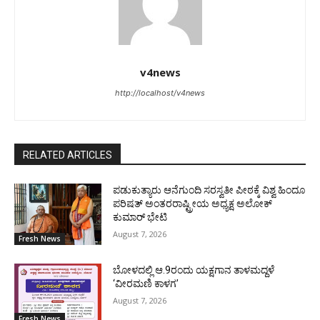
v4news
http://localhost/v4news
RELATED ARTICLES
ಪಡುಕುತ್ಯಾರು ಆನೆಗುಂದಿ ಸರಸ್ವತೀ ಪೀಠಕ್ಕೆ ವಿಶ್ವ ಹಿಂದೂ
ಪರಿಷತ್ ಅಂತರರಾಷ್ಟ್ರೀಯ ಅಧ್ಯಕ್ಷ ಅಲೋಕ್
ಕುಮಾರ್ ಭೇಟಿ
August 7, 2026
Fresh News
ಬೋಳದಲ್ಲಿ ಆ.9ರಂದು ಯಕ್ಷಗಾನ ತಾಳಮದ್ದಳೆ
‘ವೀರಮಣಿ ಕಾಳಗ’
August 7, 2026
Fresh News