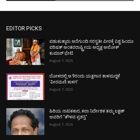
EDITOR PICKS
ಪಡುಕುತ್ಯಾರು ಆನೆಗುಂದಿ ಸರಸ್ವತೀ ಪೀಠಕ್ಕೆ ವಿಶ್ವ ಹಿಂದೂ
ಪರಿಷತ್ ಅಂತರರಾಷ್ಟ್ರೀಯ ಅಧ್ಯಕ್ಷ ಅಲೋಕ್
ಕುಮಾರ್ ಭೇಟಿ
August 7, 2026
ಬೋಳದಲ್ಲಿ ಆ.9ರಂದು ಯಕ್ಷಗಾನ ತಾಳಮದ್ದಳೆ
‘ವೀರಮಣಿ ಕಾಳಗ’
August 7, 2026
ಹಿರಿಯ ನಾಟಕಕಾರ, ಕಲಾ ನಿರ್ದೇಶಕ ತಮ್ಮ ಲಕ್ಷಣ್
ಅವರಿಗೆ “ತೌಳವ ಪ್ರಶಸ್ತಿ”
August 7, 2026