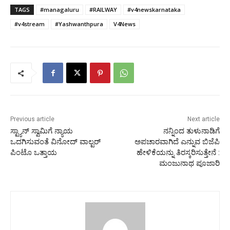
TAGS
#managaluru
#RAILWAY
#v4newskarnataka
#v4stream
#Yashwanthpura
V4News
Previous article
Next article
ಸ್ಟ್ಯಾನ್ ಸ್ವಾಮಿಗೆ ನ್ಯಾಯ
ನನ್ನಿಂದ ತುಳುನಾಡಿಗೆ
ಒದಗಿಸುವಂತೆ ವಿನೋದ್ ವಾಲ್ಟರ್
ಅಪಚಾರವಾಗಿದೆ ಎನ್ನುವ ಬಿಜೆಪಿ
ಪಿಂಟೊ ಒತ್ತಾಯ
ಹೇಳಿಕೆಯನ್ನು ತಿರಸ್ಕರಿಸುತ್ತೇನೆ :
ಮಂಜುನಾಥ ಪೂಜಾರಿ