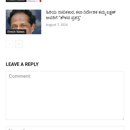
ಹಿರಿಯ ನಾಟಕಕಾರ, ಕಲಾ ನಿರ್ದೇಶಕ ತಮ್ಮ ಲಕ್ಷಣ್
ಅವರಿಗೆ “ತೌಳವ ಪ್ರಶಸ್ತಿ”
August 7, 2026
Fresh News
LEAVE A REPLY
Comment:
Na