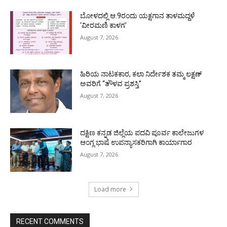
ಬೋಳದಲ್ಲಿ ಆ.9ರಂದು ಯಕ್ಷಗಾನ ತಾಳಮದ್ದಳೆ
‘ವೀರಮಣಿ ಕಾಳಗ’
August 7, 2026
ಹಿರಿಯ ನಾಟಕಕಾರ, ಕಲಾ ನಿರ್ದೇಶಕ ತಮ್ಮ ಲಕ್ಷಣ್
ಅವರಿಗೆ “ತೌಳವ ಪ್ರಶಸ್ತಿ”
August 7, 2026
ದಕ್ಷಿಣ ಕನ್ನಡ ಜಿಲ್ಲೆಯ ಪದವಿ ಪೂರ್ವ ಕಾಲೇಜುಗಳ
ಆಂಗ್ಲ ಭಾಷೆ ಉಪನ್ಯಾಸಕರಿಗಾಗಿ ಕಾರ್ಯಾಗಾರ
August 7, 2026
Load more
RECENT COMMENTS