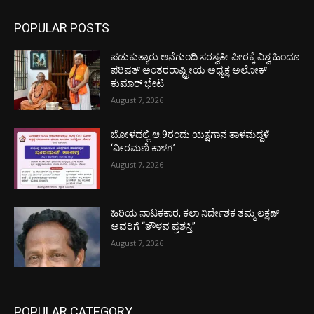
POPULAR POSTS
ಪಡುಕುತ್ಯಾರು ಆನೆಗುಂದಿ ಸರಸ್ವತೀ ಪೀಠಕ್ಕೆ ವಿಶ್ವ ಹಿಂದೂ
ಪರಿಷತ್ ಅಂತರರಾಷ್ಟ್ರೀಯ ಅಧ್ಯಕ್ಷ ಅಲೋಕ್
ಕುಮಾರ್ ಭೇಟಿ
August 7, 2026
ಬೋಳದಲ್ಲಿ ಆ.9ರಂದು ಯಕ್ಷಗಾನ ತಾಳಮದ್ದಳೆ
‘ವೀರಮಣಿ ಕಾಳಗ’
August 7, 2026
ಹಿರಿಯ ನಾಟಕಕಾರ, ಕಲಾ ನಿರ್ದೇಶಕ ತಮ್ಮ ಲಕ್ಷಣ್
ಅವರಿಗೆ “ತೌಳವ ಪ್ರಶಸ್ತಿ”
August 7, 2026
POPULAR CATEGORY