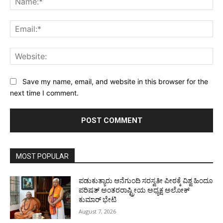
Ema
Web
Save my name, email, and website in this browser for the
next time I comment.
MOST POPULAR
ಪಡುಕುತ್ಯಾರು ಆನೆಗುಂದಿ ಸರಸ್ವತೀ ಪೀಠಕ್ಕೆ ವಿಶ್ವ ಹಿಂದೂ
ಪರಿಷತ್ ಅಂತರರಾಷ್ಟ್ರೀಯ ಅಧ್ಯಕ್ಷ ಅಲೋಕ್
ಕುಮಾರ್ ಭೇಟಿ
August 7, 2026