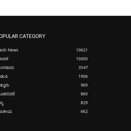
OPULAR CATEGORY
resh News
10621
ರಾವಳಿ
10000
ಂಗಳೂರು
3547
ಡುಪಿ
1906
ತ್ತೂರು
969
ೂಡಬಿದರೆ
860
ಜ್ಯ
829
ಾಜಕೀಯ
662