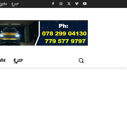
ೈಕ್ಷಣಿಕ
ಕ್ರೈಮ್
್ಷಣಿಕ
ಕ್ರೈಮ್