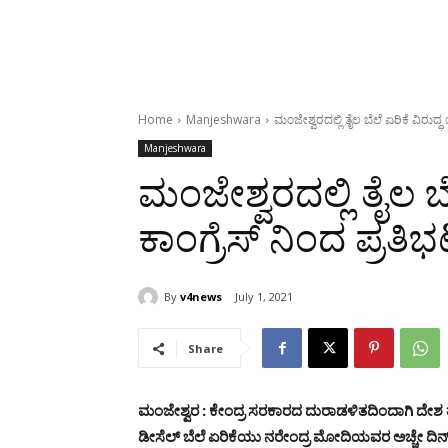
Home
Manjeshwara
ಮಂಜೇಶ್ವರದಲ್ಲಿ ತೈಲ ಬೆಲೆ ಏರಿಕೆ ವಿರುದ್
Manjeshwara
ಮಂಜೇಶ್ವರದಲ್ಲಿ ತೈಲ ಬ
ಕಾಂಗ್ರೆಸ್ ನಿಂದ ಪ್ರತಿ
By
v4news
July 1, 2021
Share
ಮಂಜೇಶ್ವರ : ಕೇಂದ್ರ ಸರಕಾರದ ದುರಾಡಳಿತದಿಂದಾಗಿ ದೇಶ ತತ
ಡೀಸೆಲ್ ಬೆಲೆ ಏರಿಕೆಯು ನರೇಂದ್ರ ಮೋದಿಯವರ ಅಚ್ಚೇ ದಿನ