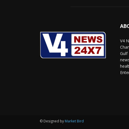
AB
V4 N
Chan
Gulf
news
heal
Ente
© Designed by
Market Bird