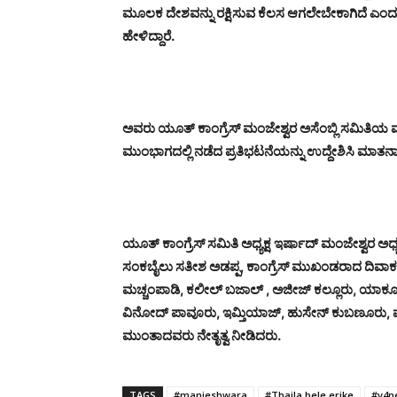
ಮೂಲಕ ದೇಶವನ್ನು ರಕ್ಷಿಸುವ ಕೆಲಸ ಆಗಲೇಬೇಕಾಗಿದೆ ಎಂದು ಜ
ಹೇಳಿದ್ದಾರೆ.
ಅವರು ಯೂತ್ ಕಾಂಗ್ರೆಸ್ ಮಂಜೇಶ್ವರ ಅಸೆಂಬ್ಲಿ ಸಮಿತಿಯ
ಮುಂಭಾಗದಲ್ಲಿ ನಡೆದ ಪ್ರತಿಭಟನೆಯನ್ನು ಉದ್ದೇಶಿಸಿ ಮಾತನ
ಯೂತ್ ಕಾಂಗ್ರೆಸ್ ಸಮಿತಿ ಅಧ್ಯಕ್ಷ ಇರ್ಷಾದ್ ಮಂಜೇಶ್ವರ ಅಧ್ಯಕ
ಸಂಕಬೈಲು ಸತೀಶ ಅಡಪ್ಪ, ಕಾಂಗ್ರೆಸ್ ಮುಖಂಡರಾದ ದಿವಾಕ
ಮಚ್ಚಂಪಾಡಿ, ಕಲೀಲ್ ಬಜಾಲ್ , ಅಜೀಜ್ ಕಲ್ಲೂರು, ಯಾಕೂ
ವಿನೋದ್ ಪಾವೂರು, ಇಮ್ತಿಯಾಜ್, ಹುಸೇನ್ ಕುಬಣೂರು, ಮೊ
ಮುಂತಾದವರು ನೇತೃತ್ವ ನೀಡಿದರು.
TAGS
#manjeshwara
#Thaila bele erike
#v4n