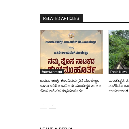
RELATED ARTICLES
Entertainment
Fresh News
ಶಾರದಾ ಆರ್ಟ್ಸ್ ಕಲಾವಿದರು (ರಿ.) ಮಂಜೇಶ್ವರ
​ಮಂಜೇಶ್ವರ: ರಸ್
ಹಾಗೂ ಐಸಿರಿ ಕಲಾವಿದರು ಮಂಜೇಶ್ವರ ತಂಡದ
ಎಸ್‌ಡಿಪಿಐ ಕಾ
ಹೊಸ ನಾಟಕದ ಶುಭಮುಹೂರ್ತ
ಕಾರ್ಯಾಚರಣೆ