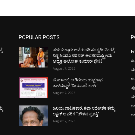
POPULAR POSTS
P
ಕೆ
ಪಡುಕುತ್ಯಾರು ಆನೆಗುಂದಿ ಸರಸ್ವತೀ ಪೀಠಕ್ಕೆ
F
ಯ
ವಿಶ್ವ ಹಿಂದೂ ಪರಿಷತ್ ಅಂತರರಾಷ್ಟ್ರೀಯ
ಕ
ಅಧ್ಯಕ್ಷ ಅಲೋಕ್ ಕುಮಾರ್ ಭೇಟಿ
August 7, 2026
ಮ
ಉ
ಬೋಳದಲ್ಲಿ ಆ.9ರಂದು ಯಕ್ಷಗಾನ
ತಾಳಮದ್ದಳೆ ‘ವೀರಮಣಿ ಕಾಳಗ’
ಪು
August 7, 2026
ಮ
ರಾ
್ಮ
ಹಿರಿಯ ನಾಟಕಕಾರ, ಕಲಾ ನಿರ್ದೇಶಕ ತಮ್ಮ
ಲಕ್ಷಣ್ ಅವರಿಗೆ “ತೌಳವ ಪ್ರಶಸ್ತಿ”
ರ
August 7, 2026