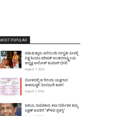
MOST POPULAR
ಪಡುಕುತ್ಯಾರು ಆನೆಗುಂದಿ ಸರಸ್ವತೀ ಪೀಠಕ್ಕೆ
ವಿಶ್ವ ಹಿಂದೂ ಪರಿಷತ್ ಅಂತರರಾಷ್ಟ್ರೀಯ
ಅಧ್ಯಕ್ಷ ಅಲೋಕ್ ಕುಮಾರ್ ಭೇಟಿ
August 7, 2026
ಬೋಳದಲ್ಲಿ ಆ.9ರಂದು ಯಕ್ಷಗಾನ
ತಾಳಮದ್ದಳೆ ‘ವೀರಮಣಿ ಕಾಳಗ’
August 7, 2026
ಹಿರಿಯ ನಾಟಕಕಾರ, ಕಲಾ ನಿರ್ದೇಶಕ ತಮ್ಮ
ಲಕ್ಷಣ್ ಅವರಿಗೆ “ತೌಳವ ಪ್ರಶಸ್ತಿ”