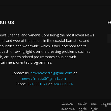
OUT US
F
ews Channel and V4news.Com being the most loved News
nel and web of the people in the coastal Karnataka and
 countries and worldwide; which is well accepted for its
 cast, throwing light over the pressing problems such as
th, art, sports related programmes coupled with
rtainment oriented programmes.
Contact us:
newsv4media@gmail.com
or
newsv4media8@gmail.com
Phone:
9243301874
or
9243306874
ಮುಖಪುಟ
ಕರಾವಳಿ
ರಾಜ್ಯ
ರಾಷ್ಟ್ರೀ
ಮನರಂಜನೆ
ಶೈಕ್ಷಣಿಕ
ಕ್ರೈಮ್