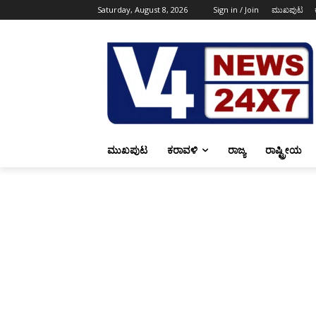
Saturday, August 8, 2026
Sign in / Join
ಮುಖಪುಟ
ಮುಖಪುಟ
ಕರಾವಳಿ
ರಾಜ್ಯ
ರಾಷ್ಟ್ರೀಯ