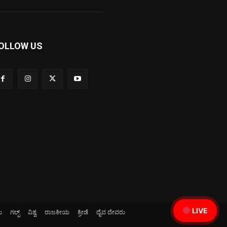
OLLOW US
LIVE
ಯ
ಗಲ್ಫ್
ವಿಶ್ವ
ರಾಜಕೀಯ
ಕ್ರೀಡೆ
ದೈವ ದೇವರು