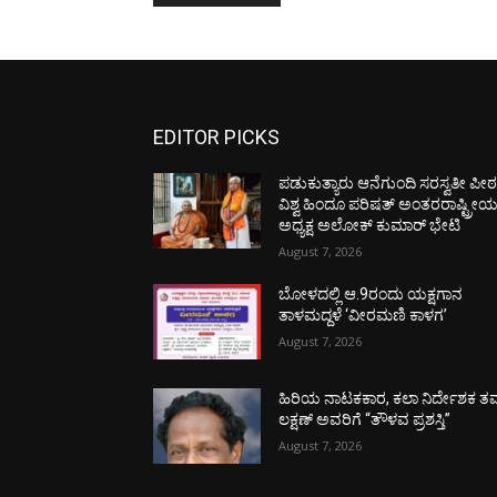
EDITOR PICKS
ಪಡುಕುತ್ಯಾರು ಆನೆಗುಂದಿ ಸರಸ್ವತೀ ಪೀಠಕ್
ವಿಶ್ವ ಹಿಂದೂ ಪರಿಷತ್ ಅಂತರರಾಷ್ಟ್ರೀ
ಅಧ್ಯಕ್ಷ ಅಲೋಕ್ ಕುಮಾರ್ ಭೇಟಿ
August 7, 2026
ಬೋಳದಲ್ಲಿ ಆ.9ರಂದು ಯಕ್ಷಗಾನ
ತಾಳಮದ್ದಳೆ ‘ವೀರಮಣಿ ಕಾಳಗ’
August 7, 2026
ಹಿರಿಯ ನಾಟಕಕಾರ, ಕಲಾ ನಿರ್ದೇಶಕ ತಮ
ಲಕ್ಷಣ್ ಅವರಿಗೆ “ತೌಳವ ಪ್ರಶಸ್ತಿ”
August 7, 2026