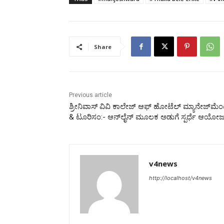
Share
Previous article
ಶ್ರೀನಿವಾಸ್ ವಿವಿ ಕಾಲೇಜ್ ಆಫ್ ಹೋಟೆಲ್ ಮ್ಯಾನೇಜ್‌ಮೆಂ
& ಟೂರಿಸಂ:- ಆನ್‌ಲೈನ್ ಮೂಲಕ ಅಡುಗೆ ಸ್ಪರ್ಧೆ ಆಯೋಜ
v4news
http://localhost/v4news