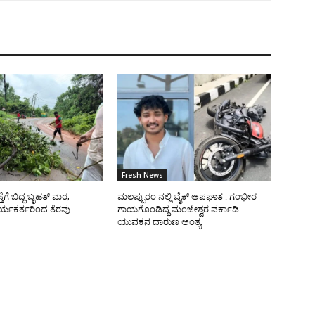
Fresh News
ತೆಗೆ ಬಿದ್ದ ಬೃಹತ್ ಮರ;
ಮಲಪ್ಪುರಂ ನಲ್ಲಿ ಬೈಕ್ ಅಪಘಾತ : ಗಂಭೀರ
ರ್ಯಕರ್ತರಿಂದ ತೆರವು
ಗಾಯಗೊಂಡಿದ್ದ ಮಂಜೇಶ್ವರ ವರ್ಕಾಡಿ
ಯುವಕನ ದಾರುಣ ಅಂತ್ಯ