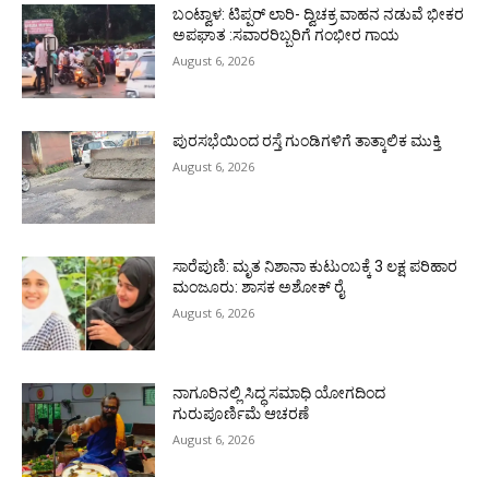
ಬಂಟ್ವಾಳ: ಟಿಪ್ಪರ್ ಲಾರಿ- ದ್ವಿಚಕ್ರ ವಾಹನ ನಡುವೆ ಭೀಕರ
ಅಪಘಾತ :ಸವಾರರಿಬ್ಬರಿಗೆ ಗಂಭೀರ ಗಾಯ
August 6, 2026
ಪುರಸಭೆಯಿಂದ ರಸ್ತೆ ಗುಂಡಿಗಳಿಗೆ ತಾತ್ಕಾಲಿಕ ಮುಕ್ತಿ
August 6, 2026
ಸಾರೆಪುಣಿ: ಮೃತ ನಿಶಾನಾ ಕುಟುಂಬಕ್ಕೆ 3 ಲಕ್ಷ ಪರಿಹಾರ
ಮಂಜೂರು: ಶಾಸಕ ಅಶೋಕ್ ರೈ
August 6, 2026
ನಾಗೂರಿನಲ್ಲಿ ಸಿದ್ಧ ಸಮಾಧಿ ಯೋಗದಿಂದ
ಗುರುಪೂರ್ಣಿಮೆ ಆಚರಣೆ
August 6, 2026