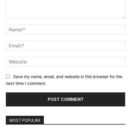
Comment:
Na
Ema
Web
Save my name, email, and website in this browser for the
next time I comment.
MOST POPULAR