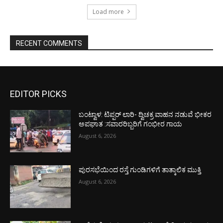
Load more
RECENT COMMENTS
EDITOR PICKS
ಬಂಟ್ವಾಳ: ಟಿಪ್ಪರ್ ಲಾರಿ- ದ್ವಿಚಕ್ರ ವಾಹನ ನಡುವೆ ಭೀಕರ
ಅಪಘಾತ :ಸವಾರರಿಬ್ಬರಿಗೆ ಗಂಭೀರ ಗಾಯ
August 6, 2026
ಪುರಸಭೆಯಿಂದ ರಸ್ತೆ ಗುಂಡಿಗಳಿಗೆ ತಾತ್ಕಾಲಿಕ ಮುಕ್ತಿ
August 6, 2026