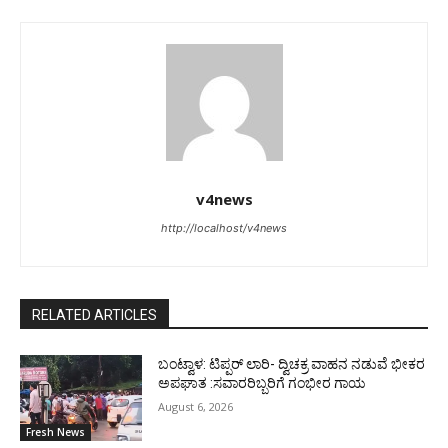
v4news
http://localhost/v4news
RELATED ARTICLES
ಬಂಟ್ವಾಳ: ಟಿಪ್ಪರ್ ಲಾರಿ- ದ್ವಿಚಕ್ರ ವಾಹನ ನಡುವೆ ಭೀಕರ
ಅಪಘಾತ :ಸವಾರರಿಬ್ಬರಿಗೆ ಗಂಭೀರ ಗಾಯ
August 6, 2026
Fresh News