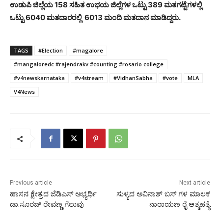
ಉಡುಪಿ ಜಿಲ್ಲೆಯ 158 ಸಹಿತ ಉಭಯ ಜಿಲ್ಲೆಗಳ ಒಟ್ಟು 389 ಮತಗಟ್ಟೆಗಳಲ್ಲಿ
ಒಟ್ಟು 6040 ಮತದಾರರಲ್ಲಿ 6013 ಮಂದಿ ಮತದಾನ ಮಾಡಿದ್ದರು.
TAGS
#Election
#magalore
#mangaloredc #rajendrakv #counting #rosario college
#v4newskarnataka
#v4stream
#VidhanSabha
#vote
MLA
V4News
Previous article
Next article
ಹಾಸನ ಕ್ಷೇತ್ರದ ಜೆಡಿಎಸ್ ಅಭ್ಯರ್ಥಿ
ಸುಳ್ಯದ ಅವಿನಾಶ್ ಬಸ್ ಗಳ ಮಾಲಕ
ಡಾ.ಸೂರಜ್ ರೇವಣ್ಣ ಗೆಲುವು
ನಾರಾಯಣ ರೈ ಆತ್ಮಹತ್ಯೆ