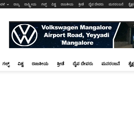
ಾವಳಿ
ರಾಜ್ಯ
ರಾಷ್ಟ್ರೀಯ
ಗಲ್ಫ್
ವಿಶ್ವ
ರಾಜಕೀಯ
ಕ್ರೀಡೆ
ದೈವ ದೇವರು
ಮನರಂಜನೆ
ಶೈಕ್
ಗಲ್ಫ್
ವಿಶ್ವ
ರಾಜಕೀಯ
ಕ್ರೀಡೆ
ದೈವ ದೇವರು
ಮನರಂಜನೆ
ಶೈಕ