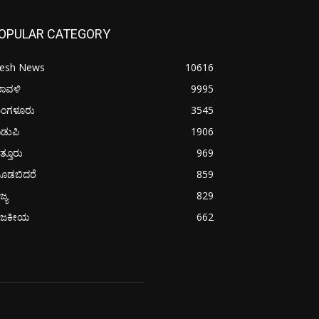
OPULAR CATEGORY
resh News
10616
ರಾವಳಿ
9995
ಂಗಳೂರು
3545
ಡುಪಿ
1906
ತ್ತೂರು
969
ೂಡಬಿದರೆ
859
ಜ್ಯ
829
ಾಜಕೀಯ
662