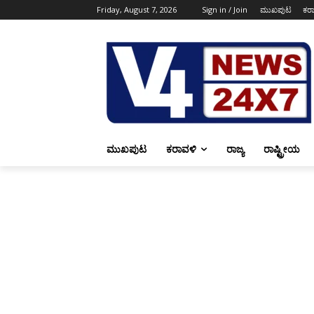
Friday, August 7, 2026
Sign in / Join
ಮುಖಪುಟ
ಕರ
ಮುಖಪುಟ
ಕರಾವಳಿ
ರಾಜ್ಯ
ರಾಷ್ಟ್ರೀಯ