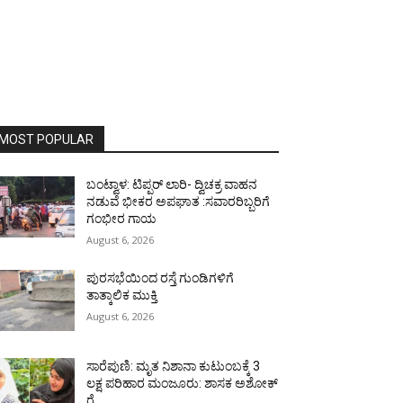
MOST POPULAR
ಬಂಟ್ವಾಳ: ಟಿಪ್ಪರ್ ಲಾರಿ- ದ್ವಿಚಕ್ರ ವಾಹನ
ನಡುವೆ ಭೀಕರ ಅಪಘಾತ :ಸವಾರರಿಬ್ಬರಿಗೆ
ಗಂಭೀರ ಗಾಯ
August 6, 2026
ಪುರಸಭೆಯಿಂದ ರಸ್ತೆ ಗುಂಡಿಗಳಿಗೆ
ತಾತ್ಕಾಲಿಕ ಮುಕ್ತಿ
August 6, 2026
ಸಾರೆಪುಣಿ: ಮೃತ ನಿಶಾನಾ ಕುಟುಂಬಕ್ಕೆ 3
ಲಕ್ಷ ಪರಿಹಾರ ಮಂಜೂರು: ಶಾಸಕ ಅಶೋಕ್
ರೈ