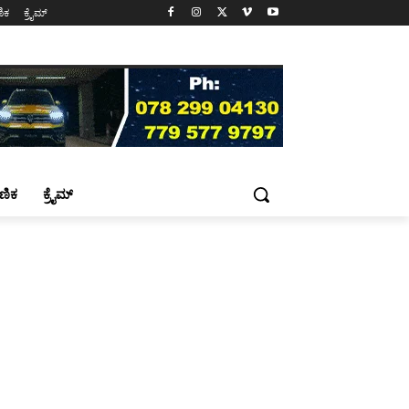
ಷಣಿಕ
ಕ್ರೈಮ್
್ಷಣಿಕ
ಕ್ರೈಮ್