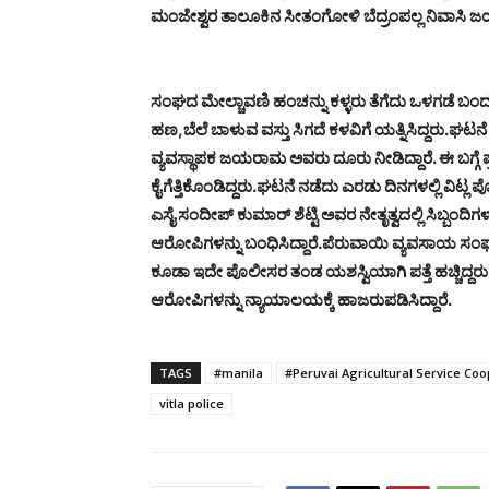
ಮಂಜೇಶ್ವರ ತಾಲೂಕಿನ ಸೀತಂಗೋಳಿ ಬೆದ್ರಂಪಲ್ಲ ನಿವಾಸಿ
ಸಂಘದ ಮೇಲ್ಚಾವಣಿ ಹಂಚನ್ನು ಕಳ್ಳರು ತೆಗೆದು ಒಳಗಡೆ ಬಂ
ಹಣ,ಬೆಲೆ ಬಾಳುವ ವಸ್ತು ಸಿಗದೆ ಕಳವಿಗೆ ಯತ್ನಿಸಿದ್ದರು.
ಘಟನೆ 
ವ್ಯವಸ್ಥಾಪಕ ಜಯರಾಮ ಅವರು ದೂರು ನೀಡಿದ್ದಾರೆ. ಈ ಬಗ್ಗೆ
ಕೈಗೆತ್ತಿಕೊಂಡಿದ್ದರು.
ಘಟನೆ ನಡೆದು ಎರಡು ದಿನಗಳಲ್ಲಿ ವಿಟ್ಲ ಪೊ
ಎಸೈ ಸಂದೀಪ್ ಕುಮಾರ್ ಶೆಟ್ಟಿ ಅವರ ನೇತೃತ್ವದಲ್ಲಿ ಸಿಬ್ಬಂದ
ಆರೋಪಿಗಳನ್ನು ಬಂಧಿಸಿದ್ದಾರೆ.
ಪೆರುವಾಯಿ ವ್ಯವಸಾಯ ಸಂಘದ ಪ
ಕೂಡಾ ಇದೇ ಪೊಲೀಸರ ತಂಡ ಯಶಸ್ವಿಯಾಗಿ ಪತ್ತೆ ಹಚ್ಚಿದ್ದರು
ಆರೋಪಿಗಳನ್ನು ನ್ಯಾಯಾಲಯಕ್ಕೆ ಹಾಜರುಪಡಿಸಿದ್ದಾರೆ.
TAGS
#manila
#Peruvai Agricultural Service Coo
vitla police