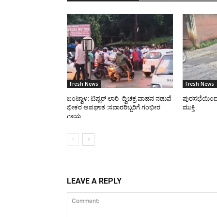
Fresh News
Fresh News
ಬಂಟ್ವಾಳ: ಟಿಪ್ಪರ್ ಲಾರಿ- ದ್ವಿಚಕ್ರ ವಾಹನ ನಡುವೆ
ಪುರಸಭೆಯಿಂದ ರಸ
ಭೀಕರ ಅಪಘಾತ :ಸವಾರರಿಬ್ಬರಿಗೆ ಗಂಭೀರ
ಮುಕ್ತಿ
ಗಾಯ
LEAVE A REPLY