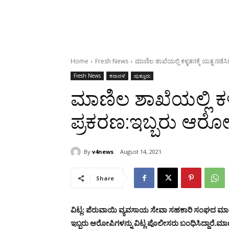
Home
Fresh News
ಮಾಣಿಲ ಶಾಖೆಯಲ್ಲಿ ಕಳ್ಳತನಕ್ಕೆ ಯತ್ನ ನ
Fresh News
ಕರಾವಳಿ
ಪುತ್ತೂರು
ಮಾಣಿಲ ಶಾಖೆಯಲ್ಲಿ ಕಳ್
ಪ್ರಕರಣ:ಇಬ್ಬರು ಆ
By
v4news
August 14, 2021
Share
ವಿಟ್ಲ: ಪೆರುವಾಯಿ ವ್ಯವಸಾಯ ಸೇವಾ ಸಹಕಾರಿ ಸಂಘದ ಮಾಣಿಲ 
ಇಬ್ಬರು ಆರೋಪಿಗಳನ್ನು ವಿಟ್ಲ ಪೊಲೀಸರು ಬಂಧಿಸಿದ್ದಾರೆ.
ಮಾಣ