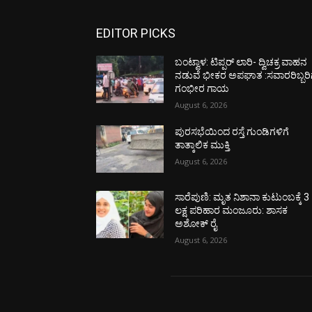
EDITOR PICKS
ಬಂಟ್ವಾಳ: ಟಿಪ್ಪರ್ ಲಾರಿ- ದ್ವಿಚಕ್ರ ವಾಹನ
ನಡುವೆ ಭೀಕರ ಅಪಘಾತ :ಸವಾರರಿಬ್ಬರಿ
ಗಂಭೀರ ಗಾಯ
August 6, 2026
ಪುರಸಭೆಯಿಂದ ರಸ್ತೆ ಗುಂಡಿಗಳಿಗೆ
ತಾತ್ಕಾಲಿಕ ಮುಕ್ತಿ
August 6, 2026
ಸಾರೆಪುಣಿ: ಮೃತ ನಿಶಾನಾ ಕುಟುಂಬಕ್ಕೆ 3
ಲಕ್ಷ ಪರಿಹಾರ ಮಂಜೂರು: ಶಾಸಕ
ಅಶೋಕ್ ರೈ
August 6, 2026