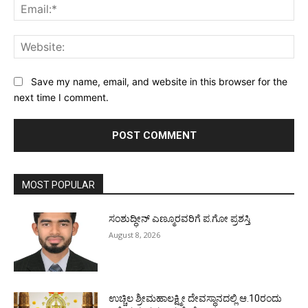
Ema
Web
Save my name, email, and website in this browser for the
next time I comment.
MOST POPULAR
ಸಂಶುದ್ಧೀನ್ ಎಣ್ಮೂರವರಿಗೆ ಪ.ಗೋ ಪ್ರಶಸ್ತಿ
August 8, 2026
ಉಚ್ಚಿಲ ಶ್ರೀಮಹಾಲಕ್ಷ್ಮೀ ದೇವಸ್ಥಾನದಲ್ಲಿ ಆ.10ರಂದು