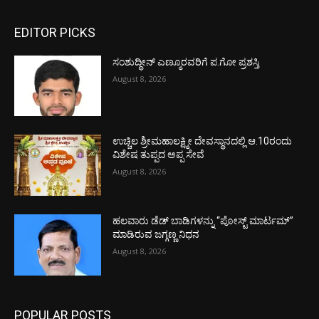
EDITOR PICKS
ಸಂಶುದ್ಧೀನ್ ಎಣ್ಮೂರವರಿಗೆ ಪ.ಗೋ ಪ್ರಶಸ್ತಿ
August 8, 2026
ಉಚ್ಚಿಲ ಶ್ರೀಮಹಾಲಕ್ಷ್ಮೀ ದೇವಸ್ಥಾನದಲ್ಲಿ ಆ.10ರಂದು
ವಿಶೇಷ ತುಪ್ಪದ ಅಪ್ಪ ಸೇವೆ
August 8, 2026
ಹಲವಾರು ಡೆಡ್ ಬಾಡಿಗಳನ್ನು “ಪೋಸ್ಟ್ ಮಾರ್ಟಮ್”
ಮಾಡಿರುವ ಜಗ್ಗಣ್ಣ ನಿಧನ
August 8, 2026
POPULAR POSTS