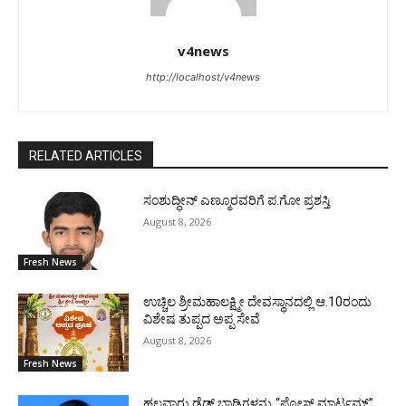
v4news
http://localhost/v4news
RELATED ARTICLES
ಸಂಶುದ್ಧೀನ್ ಎಣ್ಮೂರವರಿಗೆ ಪ.ಗೋ ಪ್ರಶಸ್ತಿ
August 8, 2026
Fresh News
ಉಚ್ಚಿಲ ಶ್ರೀಮಹಾಲಕ್ಷ್ಮೀ ದೇವಸ್ಥಾನದಲ್ಲಿ ಆ.10ರಂದು
ವಿಶೇಷ ತುಪ್ಪದ ಅಪ್ಪ ಸೇವೆ
August 8, 2026
Fresh News
ಹಲವಾರು ಡೆಡ್ ಬಾಡಿಗಳನ್ನು “ಪೋಸ್ಟ್ ಮಾರ್ಟಮ್”