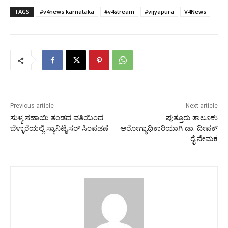
TAGS
#v4news karnataka
#v4stream
#vijyapura
V4News
Previous article
Next article
ಸುಳ್ಯ ಸಹಾಯಿ ತಂಡದ ವತಿಯಿಂದ
ಪುತ್ತೂರು ತಾಲೂಕು
ಬೆಳ್ಳಾರೆಯಲ್ಲಿ ಸ್ಯಾನಿಟೈಸರ್ ಸಿಂಪಡಣೆ
ಆರೋಗ್ಯಾಧಿಕಾರಿಯಾಗಿ ಡಾ. ದೀಪಕ್
ರೈ ನೇಮಕ