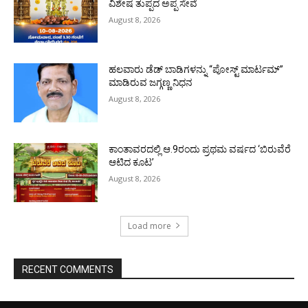
ವಿಶೇಷ ತುಪ್ಪದ ಅಪ್ಪ ಸೇವೆ
August 8, 2026
ಹಲವಾರು ಡೆಡ್ ಬಾಡಿಗಳನ್ನು “ಪೋಸ್ಟ್ ಮಾರ್ಟಮ್”
ಮಾಡಿರುವ ಜಗ್ಗಣ್ಣ ನಿಧನ
August 8, 2026
ಕಾಂತಾವರದಲ್ಲಿ ಆ.9ರಂದು ಪ್ರಥಮ ವರ್ಷದ ‘ಬಿರುವೆರೆ
ಆಟಿದ ಕೂಟ’
August 8, 2026
Load more
RECENT COMMENTS