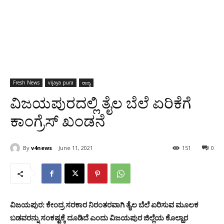
Fresh News
vijaya pura
ರಾಜ್ಯ
ವಿಜಯಪುರದಲ್ಲಿ ತೈಲ ಬೆಲೆ ಏರಿಕೆಗೆ
ಕಾಂಗ್ರೆಸ್ ಖಂಡನೆ
By
v4news
June 11, 2021
151
0
ವಿಜಯಪುರ: ಕೇಂದ್ರ ಸರಕಾರ ನಿರಂತರವಾಗಿ ತೈಲ ಬೆಲೆ ಏರಿಸುವ ಮೂಲಕ
ಬಡವರನ್ನು ಸಂಕಷ್ಟಕ್ಕೆ ದೂಡಿದೆ ಎಂದು ವಿಜಯಪುರ ಜಿಲ್ಲೆಯ ಕೊಲ್ಹಾರ