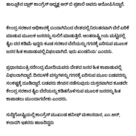
ತಾಲ್ಲೂಕಿನ ಬ್ಲಾಕ್ ಕಾಂಗ್ರೆಸ್ ಅಧ್ಯಕ್ಷ ಆರ್ ಬಿ ಪ್ರಕಾಲಿ ಅವರು ಆರೋಪಿಸಿದ್ದಾರೆ.
ಕೇಂದ್ರ ಸರಕಾರ ಅಧಿಕಾರಕ್ಕೆ ಬಂದಾಗಿನಿಂದ ದೇಶದಲ್ಲಿ ನಿರಂತರವಾಗಿ ಬೆಲೆ ಏರಿಕೆ
ಮಾಡುವ ಮೂಲಕ ಜನರನ್ನು ಸುಲಿಗೆ ಮಾಡುತ್ತಿದೆ. ಅಂತರಾಷ್ಟ್ರೀಯ ಮಟ್ಟದಲ್ಲಿ
ತೈಲ ದರ ಕಡಿಮೆ ಇದ್ದರು ಕೂಡ ಸರಕಾರ ಬೆಲೆಯನ್ನು ಗಗನಕ್ಕೆ ಏರಿಸುವ ಮೂಲಕ
ಜನರ ಹಿತ ಕಾಪಾಡುವಲ್ಲಿ ವಿಫಲವಾಗಿದೆ. ಇದು ಖಂಡನಿಯ’ ಎಂದರು.
ಪ್ರಧಾನಮಂತ್ರಿ ನರೇಂದ್ರ ಮೋದಿಯವರು ದೇಶದ ಜನರ ಹಿತ ಕಾಪಾಡುವಲ್ಲಿ
ವಿಫಲರಾಗಿದ್ದಾರೆ. ದಿನಬಳಕೆ ವಸ್ತುಗಳನ್ನು ಗಗನಕ್ಕೆ ಏರಿಸುವ ಮೂಲ ಬಡವರನ್ನು
ಸಂಕಷ್ಟಕ್ಕೆ ದೂಡಿದ್ದಾರೆ. ಬಡವರು ಜೀವನ ನಡೆಸುವುದು ದುಸ್ತರವಾಗಿದ ಕೂಡಲೇ
ಕೇಂದ್ರ ಸರಕಾರ ತೈಲ ಬೆಲೆಯನ್ನು ಕಡಿತಗೊಳಿಸುವ ಮೂಲಕ ಜನರನ್ನು ಹಿತ
ಕಾಪಾಡಲು ಮುಂದಾಗಬೇಕು ಎಂದರು.
ಸುದ್ದಿಗೋಷ್ಟಿಯಲ್ಲಿ ಕಾಂಗ್ರೆಸ್ ಮುಖಂಡ ಹನೀಫ್ ಮಕಾನದಾರ, ಎ೦.ಆರ್,
ಕಲಾದಗಿ ಇತರರು ಹಾಜರಿದ್ದರು