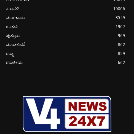
ಕರಾವಳಿ
10006
ಮಂಗಳೂರು
3549
ಉಡುಪಿ
1907
ಪುತ್ತೂರು
969
ಮೂಡಬಿದರೆ
862
ರಾಜ್ಯ
829
ರಾಜಕೀಯ
662