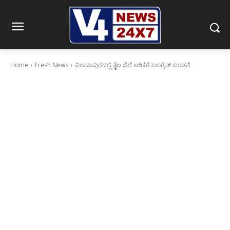
Home
Fresh News
ವಿಜಯಪುರದಲ್ಲಿ ತೈಲ ಬೆಲೆ ಏರಿಕೆಗೆ ಕಾಂಗ್ರೆಸ್ ಖಂಡನೆ