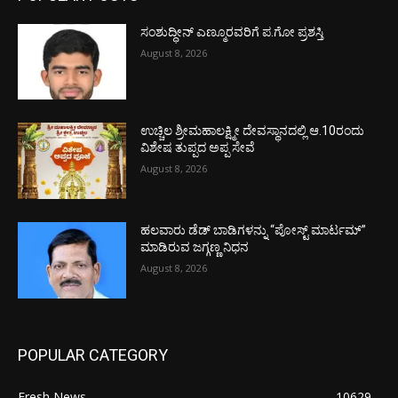
ಸಂಶುದ್ಧೀನ್ ಎಣ್ಮೂರವರಿಗೆ ಪ.ಗೋ ಪ್ರಶಸ್ತಿ
August 8, 2026
ಉಚ್ಚಿಲ ಶ್ರೀಮಹಾಲಕ್ಷ್ಮೀ ದೇವಸ್ಥಾನದಲ್ಲಿ ಆ.10ರಂದು
ವಿಶೇಷ ತುಪ್ಪದ ಅಪ್ಪ ಸೇವೆ
August 8, 2026
ಹಲವಾರು ಡೆಡ್ ಬಾಡಿಗಳನ್ನು “ಪೋಸ್ಟ್ ಮಾರ್ಟಮ್”
ಮಾಡಿರುವ ಜಗ್ಗಣ್ಣ ನಿಧನ
August 8, 2026
POPULAR CATEGORY
Fresh News
10629