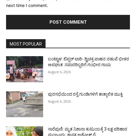
next time I comment.
MOST POPULAR
ಬಂಟ್ವಾಳ: ಟಿಪ್ಪರ್ ಲಾರಿ- ದ್ವಿಚಕ್ರ ವಾಹನ ನಡುವೆ ಭೀಕರ
ಅಪಘಾತ :ಸವಾರರಿಬ್ಬರಿಗೆ ಗಂಭೀರ ಗಾಯ
August 6, 2026
ಪುರಸಭೆಯಿಂದ ರಸ್ತೆ ಗುಂಡಿಗಳಿಗೆ ತಾತ್ಕಾಲಿಕ ಮುಕ್ತಿ
August 6, 2026
ಸಾರೆಪುಣಿ: ಮೃತ ನಿಶಾನಾ ಕುಟುಂಬಕ್ಕೆ 3 ಲಕ್ಷ ಪರಿಹಾರ
ಮಂಜೂರು: ಶಾಸಕ ಅಶೋಕ್ ರೈ