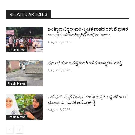
RELATED ARTICLES
ಬಂಟ್ವಾಳ: ಟಿಪ್ಪರ್ ಲಾರಿ- ದ್ವಿಚಕ್ರ ವಾಹನ ನಡುವೆ ಭೀಕರ
ಅಪಘಾತ :ಸವಾರರಿಬ್ಬರಿಗೆ ಗಂಭೀರ ಗಾಯ
August 6, 2026
Fresh News
ಪುರಸಭೆಯಿಂದ ರಸ್ತೆ ಗುಂಡಿಗಳಿಗೆ ತಾತ್ಕಾಲಿಕ ಮುಕ್ತಿ
August 6, 2026
Fresh News
ಸಾರೆಪುಣಿ: ಮೃತ ನಿಶಾನಾ ಕುಟುಂಬಕ್ಕೆ 3 ಲಕ್ಷ ಪರಿಹಾರ
ಮಂಜೂರು: ಶಾಸಕ ಅಶೋಕ್ ರೈ
August 6, 2026
Fresh News