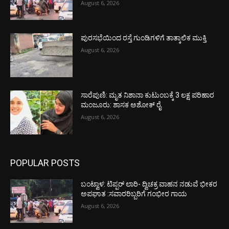
August 6, 2026
ಪುರಸಭೆಯಿಂದ ರಸ್ತೆ ಗುಂಡಿಗಳಿಗೆ ತಾತ್ಕಾಲಿಕ ಮುಕ್ತಿ
August 6, 2026
ಸಾರೆಪುಣಿ: ಮೃತ ನಿಶಾನಾ ಕುಟುಂಬಕ್ಕೆ 3 ಲಕ್ಷ ಪರಿಹಾರ
ಮಂಜೂರು: ಶಾಸಕ ಅಶೋಕ್ ರೈ
August 6, 2026
POPULAR POSTS
ಬಂಟ್ವಾಳ: ಟಿಪ್ಪರ್ ಲಾರಿ- ದ್ವಿಚಕ್ರ ವಾಹನ ನಡುವೆ ಭೀಕರ
ಅಪಘಾತ :ಸವಾರರಿಬ್ಬರಿಗೆ ಗಂಭೀರ ಗಾಯ
August 6, 2026