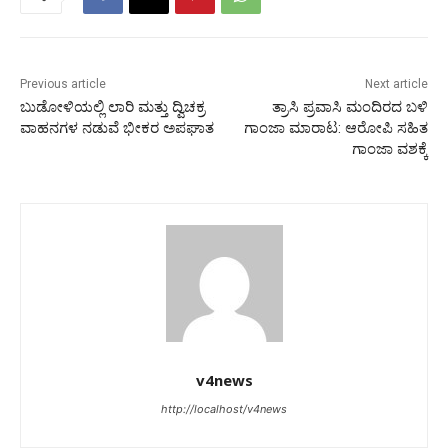
Previous article
Next article
ಬುಡೋಳಿಯಲ್ಲಿ ಲಾರಿ ಮತ್ತು ದ್ವಿಚಕ್ರ
ತ್ರಾಸಿ ಪ್ರವಾಸಿ ಮಂದಿರದ ಬಳಿ
ವಾಹನಗಳ ನಡುವೆ ಭೀಕರ ಅಪಘಾತ
ಗಾಂಜಾ ಮಾರಾಟ: ಆರೋಪಿ ಸಹಿತ
ಗಾಂಜಾ ವಶಕ್ಕೆ
v4news
http://localhost/v4news