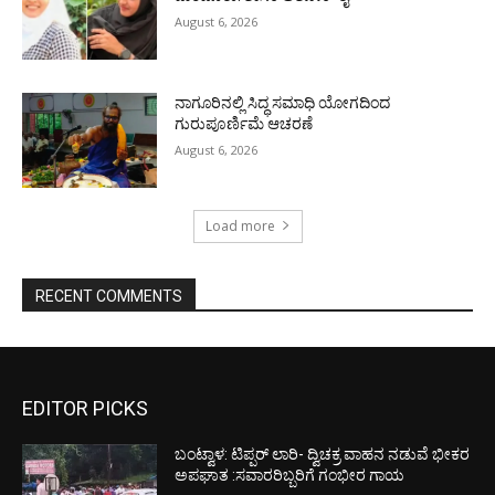
August 6, 2026
ನಾಗೂರಿನಲ್ಲಿ ಸಿದ್ಧ ಸಮಾಧಿ ಯೋಗದಿಂದ
ಗುರುಪೂರ್ಣಿಮೆ ಆಚರಣೆ
August 6, 2026
Load more
RECENT COMMENTS
EDITOR PICKS
ಬಂಟ್ವಾಳ: ಟಿಪ್ಪರ್ ಲಾರಿ- ದ್ವಿಚಕ್ರ ವಾಹನ ನಡುವೆ ಭೀಕರ
ಅಪಘಾತ :ಸವಾರರಿಬ್ಬರಿಗೆ ಗಂಭೀರ ಗಾಯ