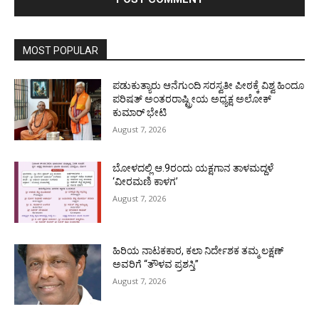
MOST POPULAR
ಪಡುಕುತ್ಯಾರು ಆನೆಗುಂದಿ ಸರಸ್ವತೀ ಪೀಠಕ್ಕೆ ವಿಶ್ವ ಹಿಂದೂ
ಪರಿಷತ್ ಅಂತರರಾಷ್ಟ್ರೀಯ ಅಧ್ಯಕ್ಷ ಅಲೋಕ್
ಕುಮಾರ್ ಭೇಟಿ
August 7, 2026
ಬೋಳದಲ್ಲಿ ಆ.9ರಂದು ಯಕ್ಷಗಾನ ತಾಳಮದ್ದಳೆ
‘ವೀರಮಣಿ ಕಾಳಗ’
August 7, 2026
ಹಿರಿಯ ನಾಟಕಕಾರ, ಕಲಾ ನಿರ್ದೇಶಕ ತಮ್ಮ ಲಕ್ಷಣ್
ಅವರಿಗೆ “ತೌಳವ ಪ್ರಶಸ್ತಿ”
August 7, 2026