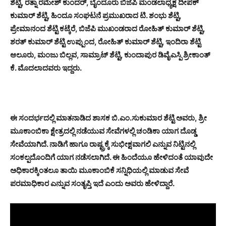
ಶೆಟ್ಟಿ, ರತ್ನಾ ರಮೇಶ್ ಕುಂದರ್, ಬೈಂದೂರು ಬಿಜೆಪಿ ಮಂಡಲಾಧ್ಯಕ್ಷ ದೀಪಕ್
ಕುಮಾರ್ ಶೆಟ್ಟಿ, ಹಿಂದೂ ಸಂಘಟನೆ ಪ್ರಮುಖರಾದ ಟಿ. ಶಂಭು ಶೆಟ್ಟಿ,
ಪ್ರೇಮಾನಂದ ಶೆಟ್ಟಿ ಕಟ್ಕೆರೆ, ಬಿಜೆಪಿ ಮುಖಂಡರಾದ ರೋಹಿತ್ ಕುಮಾರ್ ಶೆಟ್ಟಿ,
ಶರತ್ ಕುಮಾರ್ ಶೆಟ್ಟಿ ಉಪ್ಪುಂದ, ರೋಹಿತ್ ಕುಮಾರ್ ಶೆಟ್ಟಿ, ಇಂದಿರಾ ಶೆಟ್ಟಿ
ಆಲೂರು, ಮಂಜು ಬಿಲ್ಲವ, ಸಾಮ್ರಾಟ್ ಶೆಟ್ಟಿ, ಕುಂದಾಪುರ ಡಿವೈಎಸ್ಪಿ ಶ್ರೀಕಾಂತ್
ಕೆ. ಮೊದಲಾದವರು ಇದ್ದರು.
ಈ ಸಂದರ್ಭದಲ್ಲಿ ಮಾತನಾಡಿದ ಶಾಸಕ ಬಿ.ಎಂ.ಸುಕುಮಾರ ಶೆಟ್ಟಿ ಅವರು, ಶ್ರೀ
ಮೂಕಾಂಬಿಕಾ ಕ್ಷೇತ್ರದಲ್ಲಿ ನಡೆಯುವ ಸೇವೆಗಳಲ್ಲಿ ಚಂಡಿಕಾ ಯಾಗ ದೊಡ್ಡ
ಸೇವೆಯಾಗಿದೆ. ನಾಡಿಗೆ ಹಾಗೂ ರಾಷ್ಟ್ರಕ್ಕೆ ಸುಭೀಕ್ಷವಾಗಲಿ ಎನ್ನುವ ನಿಟ್ಟಿನಲ್ಲಿ
ಸಂಕಲ್ಪದೊಂದಿಗೆ ಯಾಗ ನಡೆಸಲಾಗಿದೆ. ಈ ಹಿಂದೆಯೂ ಹೇಳಿದಂತೆ ಯಾವುದೇ
ಅಧಿಕಾರಕ್ಕಿಂತಲೂ ತಾಯಿ ಮೂಕಾಂಬಿಕೆ ಸನ್ನಿಧಿಯಲ್ಲಿ ಮಾಡುವ ಸೇವೆ
ಪರಮಾಧಿಕಾರ ಎನ್ನುವ ಸಂತೃಪ್ತಿ ಇದೆ ಎಂದು ಅವರು ಹೇಳಿದ್ದಾರೆ.