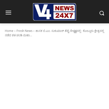
Home
Fresh News
ಶಾಸಕ ಬಿ.ಎಂ. ಸುಕುಮಾರ್ ಶೆಟ್ಟಿ ನೇತೃತ್ವದಲ್ಲಿ : ಕೊಲ್ಲೂರು ಕ್ಷೇತ್ರದಲ್ಲಿ
ನಡೆದ ಶತ ಚಂಡಿ ಮಹಾ...