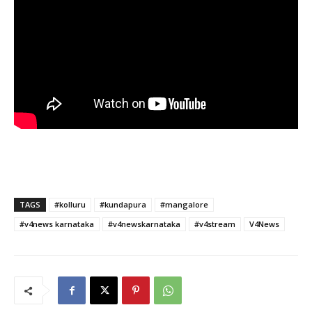
TAGS
#kolluru
#kundapura
#mangalore
#v4news karnataka
#v4newskarnataka
#v4stream
V4News