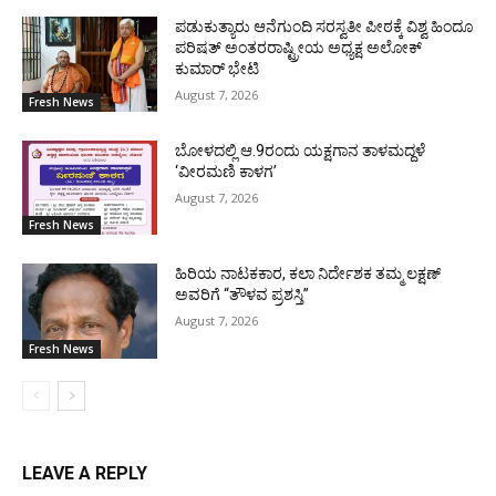
ಪಡುಕುತ್ಯಾರು ಆನೆಗುಂದಿ ಸರಸ್ವತೀ ಪೀಠಕ್ಕೆ ವಿಶ್ವ ಹಿಂದೂ
ಪರಿಷತ್ ಅಂತರರಾಷ್ಟ್ರೀಯ ಅಧ್ಯಕ್ಷ ಅಲೋಕ್
ಕುಮಾರ್ ಭೇಟಿ
August 7, 2026
Fresh News
ಬೋಳದಲ್ಲಿ ಆ.9ರಂದು ಯಕ್ಷಗಾನ ತಾಳಮದ್ದಳೆ
‘ವೀರಮಣಿ ಕಾಳಗ’
August 7, 2026
Fresh News
ಹಿರಿಯ ನಾಟಕಕಾರ, ಕಲಾ ನಿರ್ದೇಶಕ ತಮ್ಮ ಲಕ್ಷಣ್
ಅವರಿಗೆ “ತೌಳವ ಪ್ರಶಸ್ತಿ”
August 7, 2026
Fresh News
LEAVE A REPLY