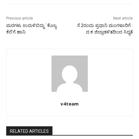
Previous article
Next article
ಮರಗಳು ಉರುಳಿಬಿದ್ದು `ಕೊಲ್ಯ
ಸೆ.2ರಂದು ಪ್ರಧಾನಿ ಮಂಗಳೂರಿಗೆ :
ಕೆರೆ’ಗೆ ಹಾನಿ
ದ.ಕ ಜಿಲ್ಲಾಡಳಿತದಿಂದ ಸಿದ್ಧತೆ
v4team
RELATED ARTICLES