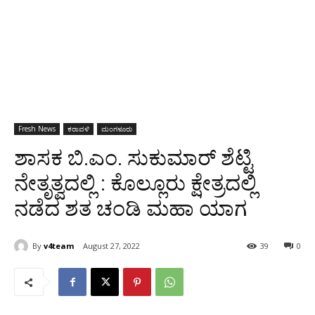
Fresh News
ಕರಾವಳಿ
ಮಂಗಳೂರು
ಶಾಸಕ ಬಿ.ಎಂ. ಸುಕುಮಾರ್ ಶೆಟ್ಟಿ
ನೇತೃತ್ವದಲ್ಲಿ : ಕೊಲ್ಲೂರು ಕ್ಷೇತ್ರದಲ್ಲಿ
ನಡೆದ ಶತ ಚಂಡಿ ಮಹಾ ಯಾಗ
By
v4team
August 27, 2022
39
0