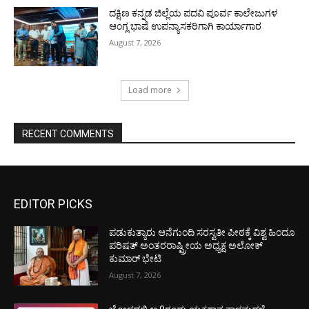
ದಕ್ಷಿಣ ಕನ್ನಡ ಜಿಲ್ಲೆಯ ಪದವಿ ಪೂರ್ವ ಕಾಲೇಜುಗಳ
ಆಂಗ್ಲ ಭಾಷೆ ಉಪನ್ಯಾಸಕರಿಗಾಗಿ ಕಾರ್ಯಾಗಾರ
August 7, 2026
Load more
RECENT COMMENTS
EDITOR PICKS
ಪಡುಕುತ್ಯಾರು ಆನೆಗುಂದಿ ಸರಸ್ವತೀ ಪೀಠಕ್ಕೆ ವಿಶ್ವ ಹಿಂದೂ
ಪರಿಷತ್ ಅಂತರರಾಷ್ಟ್ರೀಯ ಅಧ್ಯಕ್ಷ ಅಲೋಕ್
ಕುಮಾರ್ ಭೇಟಿ
August 7, 2026