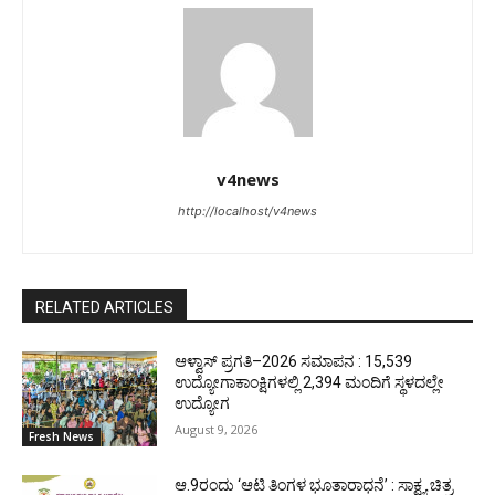
v4news
http://localhost/v4news
RELATED ARTICLES
ಆಳ್ವಾಸ್ ಪ್ರಗತಿ–2026 ಸಮಾಪನ : 15,539
ಉದ್ಯೋಗಾಕಾಂಕ್ಷಿಗಳಲ್ಲಿ 2,394 ಮಂದಿಗೆ ಸ್ಥಳದಲ್ಲೇ
ಉದ್ಯೋಗ
August 9, 2026
Fresh News
ಆ.9ರಂದು ‘ಆಟಿ ತಿಂಗಳ ಭೂತಾರಾಧನೆ’ : ಸಾಕ್ಷ್ಯ ಚಿತ್ರ