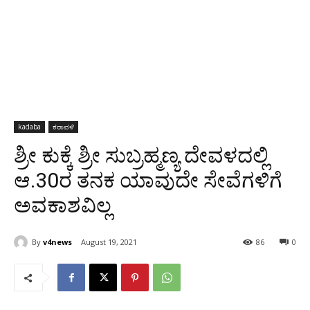
kadaba
ಕರಾವಳಿ
ಶ್ರೀ ಕುಕ್ಕೆ ಶ್ರೀ ಸುಬ್ರಹ್ಮಣ್ಯ ದೇವಳದಲ್ಲಿ
ಆ.30ರ ತನಕ ಯಾವುದೇ ಸೇವೆಗಳಿಗೆ
ಅವಕಾಶವಿಲ್ಲ
By
v4news
August 19, 2021
86
0