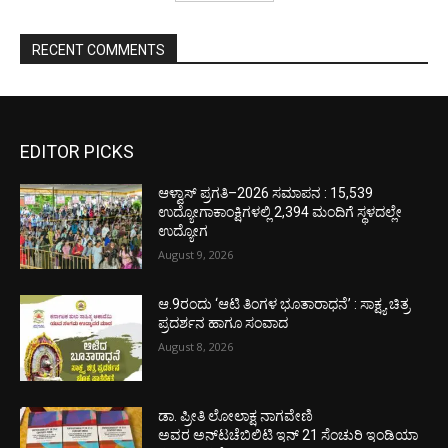
RECENT COMMENTS
EDITOR PICKS
ಆಳ್ವಾಸ್ ಪ್ರಗತಿ–2026 ಸಮಾಪನ : 15,539
ಉದ್ಯೋಗಾಕಾಂಕ್ಷಿಗಳಲ್ಲಿ 2,394 ಮಂದಿಗೆ ಸ್ಥಳದಲ್ಲೇ
ಉದ್ಯೋಗ
August 9, 2026
ಆ.9ರಂದು ‘ಆಟಿ ತಿಂಗಳ ಭೂತಾರಾಧನೆ’ : ಸಾಕ್ಷ್ಯ ಚಿತ್ರ
ಪ್ರದರ್ಶನ ಹಾಗೂ ಸಂವಾದ
August 8, 2026
ಡಾ. ಪ್ರೀತಿ ಲೋಲಾಕ್ಷ ನಾಗವೇಣಿ
ಅವರ ಅನ್‌ಟಚೆಬಿಲಿಟಿ ಇನ್ 21 ಸೆಂಚುರಿ ಇಂಡಿಯಾ