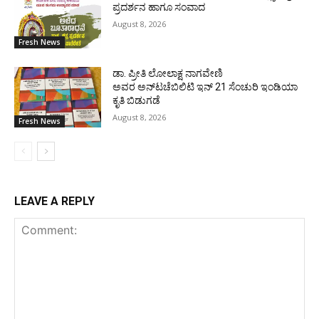
ಪ್ರದರ್ಶನ ಹಾಗೂ ಸಂವಾದ
August 8, 2026
Fresh News
ಡಾ. ಪ್ರೀತಿ ಲೋಲಾಕ್ಷ ನಾಗವೇಣಿ
ಅವರ ಅನ್‌ಟಚೆಬಿಲಿಟಿ ಇನ್ 21 ಸೆಂಚುರಿ ಇಂಡಿಯಾ
ಕೃತಿ ಬಿಡುಗಡೆ
August 8, 2026
Fresh News
LEAVE A REPLY