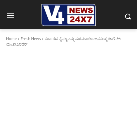
Home
Fresh News
ಸರ್ಕಾರದ ವೈಫಲ್ಯವನ್ನು ಮರೆಮಾಚಲು ಜನಸಂಖ್ಯೆ ಟಾರ್ಗೆಟ್:
ಯು.ಟಿ.ಖಾದರ್