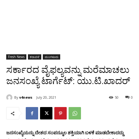
Fresh News
ಕರಾವಳಿ
ಮಂಗಳೂರು
ಸರ್ಕಾರದ ವೈಫಲ್ಯವನ್ನು ಮರೆಮಾಚಲು
ಜನಸಂಖ್ಯೆ ಟಾರ್ಗೆಟ್: ಯು.ಟಿ.ಖಾದರ್
By
v4news
July 20, 2021
50
0
ಜನಸಂಖ್ಯೆಯನ್ನು ದೇಶದ ಸಂಪನ್ಮೂಲ ಶಕ್ತಿಯಾಗಿ ಬಳಕೆ ಮಾಡಬೇಕಾದದ್ದು