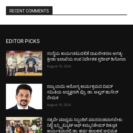
RECENT COMMENTS
EDITOR PICKS
ಸಂಸ್ಥೆಯ ಕಾರ್ಯಚಟುವಟಿಕೆ ದಾಖಲೀಕರಣ ಅಗತ್ಯ-
ಕ್ರೀಡಾ ಇಲಾಖೆಯ ಉಪ ನಿರ್ದೇಶಕ ಪ್ರದೀಪ್ ಡಿಸೋಜಾ
August 10, 2026
ರಾಜ್ಯ ಬಾಯಿ ಆರೋಗ್ಯ ಕಾರ್ಯಕ್ರಮದ ವಿಷನ್
ಸಮಿತಿಯ ಅಧ್ಯಕ್ಷರಾಗಿ ಪ್ರೊ. ಡಾ. ಅಖ್ತರ್ ಹುಸೇನ್
ನೇಮಕ
August 10, 2026
ಸತ್ಯವೇ ಮಾಧ್ಯಮ ಸಿಬ್ಬಂದಿಗೆ ಮಾನದಂಡವಾಗಬೇಕು:
ನಿಟ್ಟೆ ಇನ್ಸ್ಟಿಟ್ಯೂಟ್ ಆಫ್ ಕಮ್ಯುನಿಕೇಷನ್ ದಿಕ್ಸೂಚಿ
ಕಾರ್ಯಕ್ರಮದಲ್ಲಿ ಡಾ. ಹರ್ಷ ಹಾಲಹಳ್ಳಿ ಅಭಿಮತ