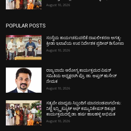
August 10, 2026
POPULAR POSTS
ಸಂಸ್ಥೆಯ ಕಾರ್ಯಚಟುವಟಿಕೆ ದಾಖಲೀಕರಣ ಅಗತ್ಯ-
ಕ್ರೀಡಾ ಇಲಾಖೆಯ ಉಪ ನಿರ್ದೇಶಕ ಪ್ರದೀಪ್ ಡಿಸೋಜಾ
August 10, 2026
ರಾಜ್ಯ ಬಾಯಿ ಆರೋಗ್ಯ ಕಾರ್ಯಕ್ರಮದ ವಿಷನ್
ಸಮಿತಿಯ ಅಧ್ಯಕ್ಷರಾಗಿ ಪ್ರೊ. ಡಾ. ಅಖ್ತರ್ ಹುಸೇನ್
ನೇಮಕ
August 10, 2026
ಸತ್ಯವೇ ಮಾಧ್ಯಮ ಸಿಬ್ಬಂದಿಗೆ ಮಾನದಂಡವಾಗಬೇಕು:
ನಿಟ್ಟೆ ಇನ್ಸ್ಟಿಟ್ಯೂಟ್ ಆಫ್ ಕಮ್ಯುನಿಕೇಷನ್ ದಿಕ್ಸೂಚಿ
ಕಾರ್ಯಕ್ರಮದಲ್ಲಿ ಡಾ. ಹರ್ಷ ಹಾಲಹಳ್ಳಿ ಅಭಿಮತ
August 10, 2026