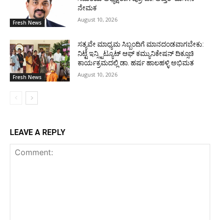
ನೇಮಕ
August 10, 2026
Fresh News
ಸತ್ಯವೇ ಮಾಧ್ಯಮ ಸಿಬ್ಬಂದಿಗೆ ಮಾನದಂಡವಾಗಬೇಕು:
ನಿಟ್ಟೆ ಇನ್ಸ್ಟಿಟ್ಯೂಟ್ ಆಫ್ ಕಮ್ಯುನಿಕೇಷನ್ ದಿಕ್ಸೂಚಿ
ಕಾರ್ಯಕ್ರಮದಲ್ಲಿ ಡಾ. ಹರ್ಷ ಹಾಲಹಳ್ಳಿ ಅಭಿಮತ
August 10, 2026
Fresh News
LEAVE A REPLY