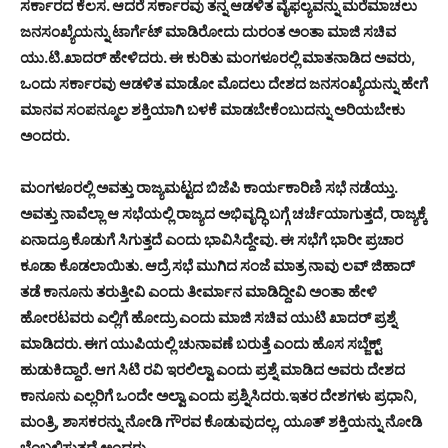
ಸರ್ಕಾರದ ಕೆಲಸ. ಆದರೆ ಸರ್ಕಾರವು ತನ್ನ ಆಡಳಿತ ವೈಫಲ್ಯವನ್ನು ಮರೆಮಾಚಲು
ಜನಸಂಖ್ಯೆಯನ್ನು ಟಾರ್ಗೆಟ್ ಮಾಡಿರೋದು ದುರಂತ ಅಂತಾ ಮಾಜಿ ಸಚಿವ
ಯು.ಟಿ.ಖಾದರ್ ಹೇಳಿದರು. ಈ ಕುರಿತು ಮಂಗಳೂರಲ್ಲಿ ಮಾತನಾಡಿದ ಅವರು,
ಒಂದು ಸರ್ಕಾರವು ಆಡಳಿತ ಮಾಡೋ ಮೊದಲು ದೇಶದ ಜನಸಂಖ್ಯೆಯನ್ನು ಹೇಗೆ
ಮಾನವ ಸಂಪನ್ಮೂಲ ಶಕ್ತಿಯಾಗಿ ಬಳಕೆ ಮಾಡಬೇಕೆಂಬುದನ್ನು ಅರಿಯಬೇಕು
ಅಂದರು.
ಮಂಗಳೂರಲ್ಲಿ ಅವತ್ತು ರಾಜ್ಯಮಟ್ಟದ ಬಿಜೆಪಿ ಕಾರ್ಯಕಾರಿಣಿ ಸಭೆ ನಡೆಯ್ತು.
ಅವತ್ತು ನಾವೆಲ್ಲಾ ಆ ಸಭೆಯಲ್ಲಿ ರಾಜ್ಯದ ಅಭಿವೃದ್ಧಿ ಬಗ್ಗೆ ಚರ್ಚೆಯಾಗುತ್ತದೆ, ರಾಜ್ಯಕ್ಕೆ
ಏನಾದ್ರೂ ಕೊಡುಗೆ ಸಿಗುತ್ತದೆ ಎಂದು ಭಾವಿಸಿದ್ದೇವು. ಈ ಸಭೆಗೆ ಭಾರೀ ಪ್ರಚಾರ
ಕೂಡಾ ಕೊಡಲಾಯಿತು. ಆದ್ರೆ ಸಭೆ ಮುಗಿದ ಸಂಜೆ ಮಾತ್ರ ನಾವು ಲವ್ ಜಿಹಾದ್
ತಡೆ ಕಾನೂನು ತರುತ್ತೀವಿ ಎಂದು ತೀರ್ಮಾನ ಮಾಡಿದ್ದೀವಿ ಅಂತಾ ಹೇಳಿ
ಹೋರಟವರು ಎಲ್ಲಿಗೆ ಹೋದ್ರು ಎಂದು ಮಾಜಿ ಸಚಿವ ಯುಟಿ ಖಾದರ್ ಪ್ರಶ್ನೆ
ಮಾಡಿದರು. ಈಗ ಯುಪಿಯಲ್ಲಿ ಚುನಾವಣೆ ಬರುತ್ತೆ ಎಂದು ಹೊಸ ಸಬ್ಜೆಕ್ಟ್
ಹುಡುಕಿದ್ದಾರೆ. ಆಗ ಸಿಟಿ ರವಿ ಇರಲಿಲ್ವಾ ಎಂದು ಪ್ರಶ್ನೆ ಮಾಡಿದ ಅವರು ದೇಶದ
ಕಾನೂನು ಎಲ್ಲರಿಗೆ ಒಂದೇ ಅಲ್ವಾ ಎಂದು ಪ್ರಶ್ನಿಸಿದರು.ಇತರ ದೇಶಗಳು ಪ್ರಧಾನಿ,
ಮಂತ್ರಿ, ಶಾಸಕರನ್ನು ನೋಡಿ ಗೌರವ ಕೊಡುವುದಲ್ಲ, ಯೂತ್ ಶಕ್ತಿಯನ್ನು ನೋಡಿ
ಬೆಂಬಲಿಸುತ್ತದೆ ಅಂದರು.