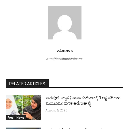
v4news
http://localhost/v4news
RELATED ARTICLES
ಸಾರೆಪುಣಿ: ಮೃತ ನಿಶಾನಾ ಕುಟುಂಬಕ್ಕೆ 3 ಲಕ್ಷ ಪರಿಹಾರ
ಮಂಜೂರು: ಶಾಸಕ ಅಶೋಕ್ ರೈ
August 6, 2026
Fresh News