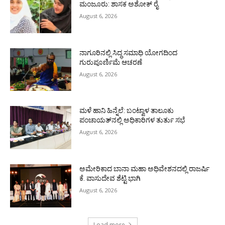
ಮಂಜೂರು: ಶಾಸಕ ಅಶೋಕ್ ರೈ
August 6, 2026
ನಾಗೂರಿನಲ್ಲಿ ಸಿದ್ಧ ಸಮಾಧಿ ಯೋಗದಿಂದ
ಗುರುಪೂರ್ಣಿಮೆ ಆಚರಣೆ
August 6, 2026
ಮಳೆ ಹಾನಿ ಹಿನ್ನೆಲೆ: ಬಂಟ್ವಾಳ ತಾಲೂಕು
ಪಂಚಾಯತ್‌ನಲ್ಲಿ ಅಧಿಕಾರಿಗಳ ತುರ್ತು ಸಭೆ
August 6, 2026
ಅಮೇರಿಕಾದ ಬಾನಾ ಮಹಾ ಅಧಿವೇಶನದಲ್ಲಿ ರಾಜರ್ಷಿ
ಕೆ. ವಾಸುದೇವ ಶೆಟ್ಟಿ ಭಾಗಿ
August 6, 2026
Load more