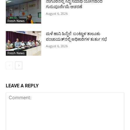
ನಾಗೂರಿನಲ್ಲಿ ಸಿದ್ಧ ಸಮಾಧಿ ಯೋಗದಿಂದ
ಗುರುಪೂರ್ಣಿಮೆ ಆಚರಣೆ
August 6, 2026
Fresh News
ಮಳೆ ಹಾನಿ ಹಿನ್ನೆಲೆ: ಬಂಟ್ವಾಳ ತಾಲೂಕು
ಪಂಚಾಯತ್‌ನಲ್ಲಿ ಅಧಿಕಾರಿಗಳ ತುರ್ತು ಸಭೆ
August 6, 2026
Fresh News
LEAVE A REPLY