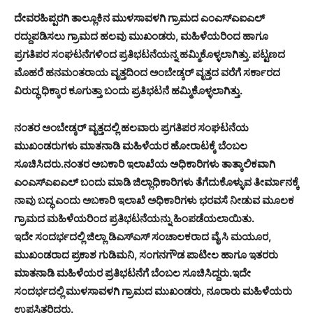
ದೇವರಹಿಪ್ಪರಗಿ ತಾಲ್ಲೂಕಿನ ಮುಳಸಾವಳಗಿ ಗ್ರಾಮದ ಎಂಎಸ್‍ಎಐಎಲ್
ರದ್ದುಪಡಿಸಲು ಗ್ರಾಮದ ಹಲವು ಮುಖಂಡರು, ಮಹಿಳೆಯರಿಂದ ಹಾಗೂ
ಪ್ರಗತಿಪರ ಸಂಘಟನೆಗಳಿಂದ ಪ್ರತಿಭಟನೆಯನ್ನ ಹಮ್ಮಿಕೊಳ್ಳಲಾಗಿತ್ತು. ಪಟ್ಟಣದ
ಮೊಹರೆ ಹನಮಂತರಾಯ ವೃತ್ತದಿಂದ ಅಂಬೇಡ್ಕರ್ ವೃತ್ತದ ವರೆಗೆ ಸರ್ಕಾರದ
ವಿರುದ್ಧ ಧಿಕ್ಕಾರ ಕೂಗುತ್ತಾ ಬಂದು ಪ್ರತಿಭಟನೆ ಹಮ್ಮಿಕೊಳ್ಳಲಾಗಿತ್ತು.
ನಂತರ ಅಂಬೇಡ್ಕರ್ ವೃತ್ತದಲ್ಲಿ ಹಲವಾರು ಪ್ರಗತಿಪರ ಸಂಘಟನೆಯ
ಮುಖಂಡರುಗಳು ಮಾತನಾಡಿ ಮಹಿಳೆಯರ ಹೋರಾಟಕ್ಕೆ ಬೆಂಬಲ
ಸೂಚಿಸಿದರು.ನಂತರ ಅಬಕಾರಿ ಇಲಾಖೆಯ ಅಧಿಕಾರಿಗಳು ತಾತ್ಕಾಲಿಕವಾಗಿ
ಎಂಎಸ್‍ಎಐಎಲ್ ಬಂದು ಮಾಡಿ ಜಿಲ್ಲಾಧಿಕಾರಿಗಳು ತೆಗೆದುಕೊಳ್ಳುವ ತೀರ್ಮಾನಕ್ಕೆ
ನಾವು ಬದ್ಧ ಎಂದು ಅಬಕಾರಿ ಇಲಾಖೆ ಅಧಿಕಾರಿಗಳು ಭರವಸೆ ನೀಡುವ ಮೂಲಕ
ಗ್ರಾಮದ ಮಹಿಳೆಯರಿಂದ ಪ್ರತಿಭಟನೆಯನ್ನು ಹಿಂಪಡೆಯಲಾಯಿತು.
ಇದೇ ಸಂದರ್ಭದಲ್ಲಿ ಜಿಲ್ಲಾ ಡಿಎಸ್‍ಎಸ್ ಸಂಚಾಲಕರಾದ ವೈ ಸಿ ಮಯೂರ,
ಮುಖಂಡರಾದ ಪ್ರಕಾಶ ಗುಡಿಮನಿ, ಸಂಗನಗೌಡ ಪಾಟೀಲ ಹಾಗೂ ಇತರರು
ಮಾತನಾಡಿ ಮಹಿಳೆಯರ ಪ್ರತಿಭಟನೆಗೆ ಬೆಂಬಲ ಸೂಚಿಸಿದ್ದರು.ಇದೇ
ಸಂದರ್ಭದಲ್ಲಿ ಮುಳಸಾವಳಗಿ ಗ್ರಾಮದ ಮುಖಂಡರು, ನೂರಾರು ಮಹಿಳೆಯರು
ಉಪಸ್ಥಿತರಿದ್ದರು.