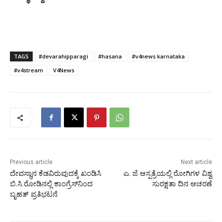
TAGS
#devarahipparagi
#hasana
#v4news karnataka
#v4stream
V4News
Previous article
Next article
ದೇವಸ್ಥಾನ ಕೆಡವಿರುವುದಕ್ಕೆ ಖಂಡಿಸಿ
ಎ. ಜೆ ಆಸ್ಪತ್ರೆಯಲ್ಲಿ ರೋಗಿಗಳ ವಿಶ್ವ
ಬಿ.ಸಿ.ರೋಡಿನಲ್ಲಿ ಕಾಂಗ್ರೆಸ್‍ನಿಂದ
ಸುರಕ್ಷತಾ ದಿನ ಆಚರಣೆ
ಬೃಹತ್ ಪ್ರತಿಭಟನೆ