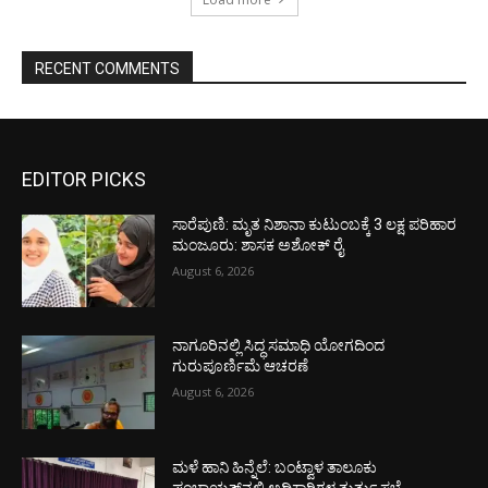
RECENT COMMENTS
EDITOR PICKS
ಸಾರೆಪುಣಿ: ಮೃತ ನಿಶಾನಾ ಕುಟುಂಬಕ್ಕೆ 3 ಲಕ್ಷ ಪರಿಹಾರ
ಮಂಜೂರು: ಶಾಸಕ ಅಶೋಕ್ ರೈ
August 6, 2026
ನಾಗೂರಿನಲ್ಲಿ ಸಿದ್ಧ ಸಮಾಧಿ ಯೋಗದಿಂದ
ಗುರುಪೂರ್ಣಿಮೆ ಆಚರಣೆ
August 6, 2026
ಮಳೆ ಹಾನಿ ಹಿನ್ನೆಲೆ: ಬಂಟ್ವಾಳ ತಾಲೂಕು
ಪಂಚಾಯತ್‌ನಲ್ಲಿ ಅಧಿಕಾರಿಗಳ ತುರ್ತು ಸಭೆ