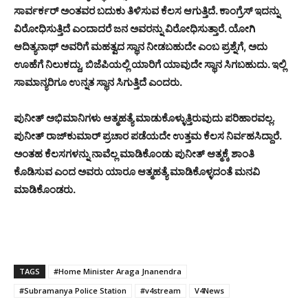
ಸಾರ್ವರ್ಕರ್ ಅಂತವರ ಬದುಕು ತಿಳಿಸುವ ಕೆಲಸ ಆಗುತ್ತಿದೆ. ಕಾಂಗ್ರೆಸ್ ಇದನ್ನು
ವಿರೋಧಿಸುತ್ತಿದೆ ಎಂದಾದರೆ ಜನ ಅವರನ್ನು ವಿರೋಧಿಸುತ್ತಾರೆ. ಯೋಗಿ
ಆದಿತ್ಯನಾಥ್ ಅವರಿಗೆ ಮಹತ್ವದ ಸ್ಥಾನ ನೀಡಬಹುದೇ ಎಂಬ ಪ್ರಶ್ನೆಗೆ, ಅದು
ಊಹೆಗೆ ನಿಲುಕದ್ದು, ಬಿಜೆಪಿಯಲ್ಲಿ ಯಾರಿಗೆ ಯಾವುದೇ ಸ್ಥಾನ ಸಿಗಬಹುದು. ಇಲ್ಲಿ
ಸಾಮಾನ್ಯರಿಗೂ ಉನ್ನತ ಸ್ಥಾನ ಸಿಗುತ್ತಿದೆ ಎಂದರು.
ಪುನೀತ್ ಅಭಿಮಾನಿಗಳು ಆತ್ಮಹತ್ಯೆ ಮಾಡುಕೊಳ್ಳುತ್ತಿರುವುದು ಪರಿಹಾರವಲ್ಲ.
ಪುನೀತ್ ರಾಜ್‌ಕುಮಾರ್ ಪ್ರಚಾರ ಪಡೆಯದೇ ಉತ್ತಮ ಕೆಲಸ ನಿರ್ವಹಸಿದ್ದಾರೆ.
ಅಂತಹ ಕೆಲಸಗಳನ್ನು ನಾವೆಲ್ಲ ಮಾಡಿಕೊಂಡು ಪುನೀತ್ ಆತ್ಮಕ್ಕೆ ಶಾಂತಿ
ಕೊಡಿಸುವ ಎಂದ ಅವರು ಯಾರೂ ಆತ್ಮಹತ್ಯೆ ಮಾಡಿಕೊಳ್ಳದಂತೆ ಮನವಿ
ಮಾಡಿಕೊಂಡರು.
TAGS
#Home Minister Araga Jnanendra
#Subramanya Police Station
#v4stream
V4News