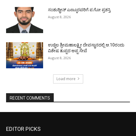
ಸಂಶುದ್ಧೀನ್ ಎಣ್ಮೂರವರಿಗೆ ಪ.ಗೋ ಪ್ರಶಸ್ತಿ
August 8, 2026
ಉಚ್ಚಿಲ ಶ್ರೀಮಹಾಲಕ್ಷ್ಮೀ ದೇವಸ್ಥಾನದಲ್ಲಿ ಆ.10ರಂದು
ವಿಶೇಷ ತುಪ್ಪದ ಅಪ್ಪ ಸೇವೆ
August 8, 2026
Load more
RECENT COMMENTS
EDITOR PICKS