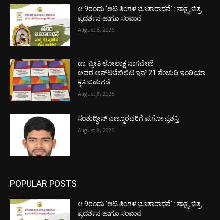
ಆ.9ರಂದು ‘ಆಟಿ ತಿಂಗಳ ಭೂತಾರಾಧನೆ’ : ಸಾಕ್ಷ್ಯ ಚಿತ್ರ
ಪ್ರದರ್ಶನ ಹಾಗೂ ಸಂವಾದ
August 8, 2026
ಡಾ. ಪ್ರೀತಿ ಲೋಲಾಕ್ಷ ನಾಗವೇಣಿ
ಅವರ ಅನ್‌ಟಚೆಬಿಲಿಟಿ ಇನ್ 21 ಸೆಂಚುರಿ ಇಂಡಿಯಾ
ಕೃತಿ ಬಿಡುಗಡೆ
August 8, 2026
ಸಂಶುದ್ಧೀನ್ ಎಣ್ಮೂರವರಿಗೆ ಪ.ಗೋ ಪ್ರಶಸ್ತಿ
August 8, 2026
POPULAR POSTS
ಆ.9ರಂದು ‘ಆಟಿ ತಿಂಗಳ ಭೂತಾರಾಧನೆ’ : ಸಾಕ್ಷ್ಯ ಚಿತ್ರ
ಪ್ರದರ್ಶನ ಹಾಗೂ ಸಂವಾದ