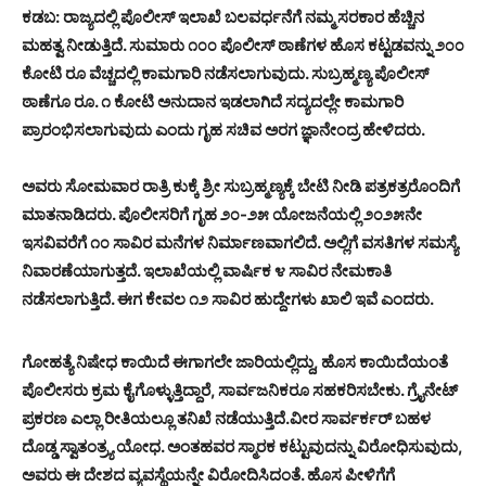
ಕಡಬ: ರಾಜ್ಯದಲ್ಲಿ ಪೊಲೀಸ್ ಇಲಾಖೆ ಬಲವರ್ಧನೆಗೆ ನಮ್ಮ ಸರಕಾರ ಹೆಚ್ಚಿನ
ಮಹತ್ವ ನೀಡುತ್ತಿದೆ. ಸುಮಾರು ೧೦೦ ಪೊಲೀಸ್ ಠಾಣೆಗಳ ಹೊಸ ಕಟ್ಟಡವನ್ನು ೨೦೦
ಕೋಟಿ ರೂ ವೆಚ್ಚದಲ್ಲಿ ಕಾಮಗಾರಿ ನಡೆಸಲಾಗುವುದು. ಸುಬ್ರಹ್ಮಣ್ಯ ಪೊಲೀಸ್
ಠಾಣೆಗೂ ರೂ. ೧ ಕೋಟಿ ಅನುದಾನ ಇಡಲಾಗಿದೆ ಸದ್ಯದಲ್ಲೇ ಕಾಮಗಾರಿ
ಪ್ರಾರಂಭಿಸಲಾಗುವುದು ಎಂದು ಗೃಹ ಸಚಿವ ಅರಗ ಜ್ಞಾನೇಂದ್ರ ಹೇಳಿದರು.
ಅವರು ಸೋಮವಾರ ರಾತ್ರಿ ಕುಕ್ಕೆ ಶ್ರೀ ಸುಬ್ರಹ್ಮಣ್ಯಕ್ಕೆ ಬೇಟಿ ನೀಡಿ ಪತ್ರಕತ್ರರೊಂದಿಗೆ
ಮಾತನಾಡಿದರು. ಪೊಲೀಸರಿಗೆ ಗೃಹ ೨೦-೨೫ ಯೋಜನೆಯಲ್ಲಿ ೨೦೨೫ನೇ
ಇಸವಿವರೆಗೆ ೧೦ ಸಾವಿರ ಮನೆಗಳ ನಿರ್ಮಾಣವಾಗಲಿದೆ. ಅಲ್ಲಿಗೆ ವಸತಿಗಳ ಸಮಸ್ಯೆ
ನಿವಾರಣೆಯಾಗುತ್ತದೆ. ಇಲಾಖೆಯಲ್ಲಿ ವಾರ್ಷಿಕ ೪ ಸಾವಿರ ನೇಮಕಾತಿ
ನಡೆಸಲಾಗುತ್ತಿದೆ. ಈಗ ಕೇವಲ ೧೨ ಸಾವಿರ ಹುದ್ದೇಗಳು ಖಾಲಿ ಇವೆ ಎಂದರು.
ಗೋಹತ್ಯೆ ನಿಷೇಧ ಕಾಯಿದೆ ಈಗಾಗಲೇ ಜಾರಿಯಲ್ಲಿದ್ದು, ಹೊಸ ಕಾಯಿದೆಯಂತೆ
ಪೊಲೀಸರು ಕ್ರಮ ಕೈಗೊಳ್ಳುತ್ತಿದ್ದಾರೆ, ಸಾರ್ವಜನಿಕರೂ ಸಹಕರಿಸಬೇಕು. ಗ್ರೈನೇಟ್
ಪ್ರಕರಣ ಎಲ್ಲಾ ರೀತಿಯಲ್ಲೂ ತನಿಖೆ ನಡೆಯುತ್ತಿದೆ.
ವೀರ ಸಾರ್ವರ್ಕರ್ ಬಹಳ
ದೊಡ್ಡ ಸ್ವಾತಂತ್ರ್ಯ ಯೋಧ. ಅಂತಹವರ ಸ್ಮಾರಕ ಕಟ್ಟುವುದನ್ನು ವಿರೋಧಿಸುವುದು,
ಅವರು ಈ ದೇಶದ ವ್ಯವಸ್ಥೆಯನ್ನೇ ವಿರೋದಿಸಿದಂತೆ. ಹೊಸ ಪೀಳಿಗೆಗೆ