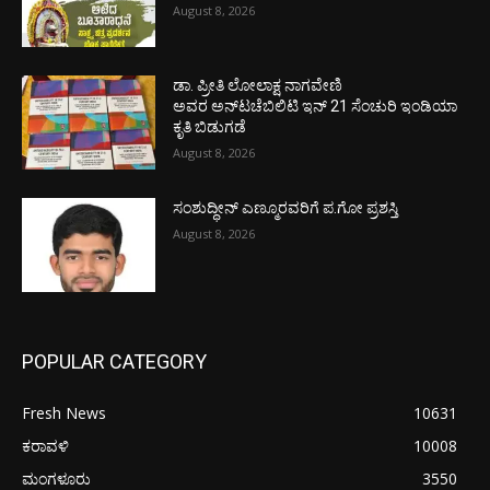
August 8, 2026
ಡಾ. ಪ್ರೀತಿ ಲೋಲಾಕ್ಷ ನಾಗವೇಣಿ
ಅವರ ಅನ್‌ಟಚೆಬಿಲಿಟಿ ಇನ್ 21 ಸೆಂಚುರಿ ಇಂಡಿಯಾ
ಕೃತಿ ಬಿಡುಗಡೆ
August 8, 2026
ಸಂಶುದ್ಧೀನ್ ಎಣ್ಮೂರವರಿಗೆ ಪ.ಗೋ ಪ್ರಶಸ್ತಿ
August 8, 2026
POPULAR CATEGORY
Fresh News
10631
ಕರಾವಳಿ
10008
ಮಂಗಳೂರು
3550