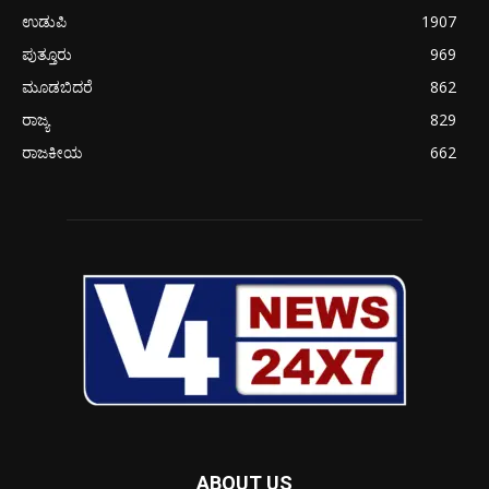
ಉಡುಪಿ
1907
ಪುತ್ತೂರು
969
ಮೂಡಬಿದರೆ
862
ರಾಜ್ಯ
829
ರಾಜಕೀಯ
662
ABOUT US