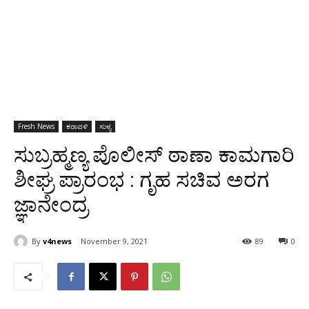
Fresh News
ಕರಾವಳಿ
ಸುಳ್ಯ
ಸುಬ್ರಹ್ಮಣ್ಯ ಪೊಲೀಸ್ ಠಾಣಾ ಕಾಮಗಾರಿ
ಶೀಘ್ರ ಪ್ರಾರಂಭ : ಗೃಹ ಸಚಿವ ಅರಗ
ಜ್ಞಾನೇಂದ್ರ
By
v4news
November 9, 2021
89
0