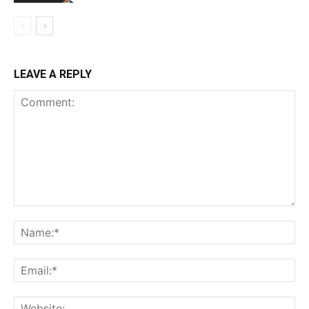
LEAVE A REPLY
Comment:
Na
Ema
Web