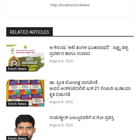
http://localhost/v4news
RELATED ARTICLES
ಆ.9ರಂದು ‘ಆಟಿ ತಿಂಗಳ ಭೂತಾರಾಧನೆ’ : ಸಾಕ್ಷ್ಯ ಚಿತ್ರ
ಪ್ರದರ್ಶನ ಹಾಗೂ ಸಂವಾದ
August 8, 2026
Fresh News
ಡಾ. ಪ್ರೀತಿ ಲೋಲಾಕ್ಷ ನಾಗವೇಣಿ
ಅವರ ಅನ್‌ಟಚೆಬಿಲಿಟಿ ಇನ್ 21 ಸೆಂಚುರಿ ಇಂಡಿಯಾ
ಕೃತಿ ಬಿಡುಗಡೆ
August 8, 2026
Fresh News
ಸಂಶುದ್ಧೀನ್ ಎಣ್ಮೂರವರಿಗೆ ಪ.ಗೋ ಪ್ರಶಸ್ತಿ
August 8, 2026
Fresh News