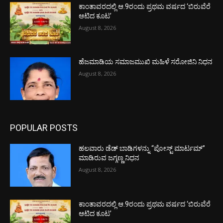
ಕಾಂತಾವರದಲ್ಲಿ ಆ.9ರಂದು ಪ್ರಥಮ ವರ್ಷದ ‘ಬಿರುವೆರೆ
ಆಟಿದ ಕೂಟ’
August 8, 2026
ಹೆಜಮಾಡಿಯ ಸಮಾಜಮುಖಿ ಮಹಿಳೆ ಸರೋಜಿನಿ ನಿಧನ
August 8, 2026
POPULAR POSTS
ಹಲವಾರು ಡೆಡ್ ಬಾಡಿಗಳನ್ನು “ಪೋಸ್ಟ್ ಮಾರ್ಟಮ್”
ಮಾಡಿರುವ ಜಗ್ಗಣ್ಣ ನಿಧನ
August 8, 2026
ಕಾಂತಾವರದಲ್ಲಿ ಆ.9ರಂದು ಪ್ರಥಮ ವರ್ಷದ ‘ಬಿರುವೆರೆ
ಆಟಿದ ಕೂಟ’