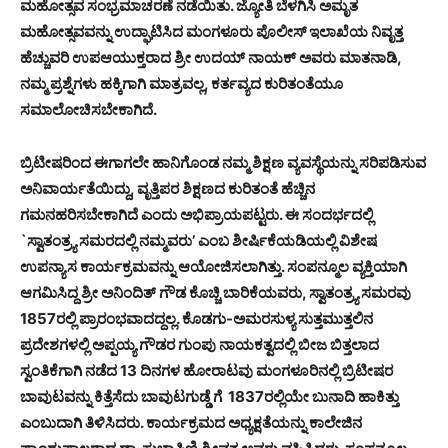
ಮಹೋತ್ಸವ ಸಂಭ್ರಮಾಚರಣೆ ನಡೆಯಿತು. ಜ್ಯೋತಿ ಬೆಳಗಿಸಿ ಅಮೃತ
ಮಹೋತ್ಸವವನ್ನು ಉದ್ಘಾಟಿಸಿದ ಮಂಗಳೂರು ಪೊಲೀಸ್ ಇಲಾಖೆಯ ನಿವೃತ್ತ
ಹೆಚ್ಚುವರಿ ಉಪಆಯುಕ್ತರಾದ ಶ್ರೀ ಉದಯ್ ನಾಯಕ್ ಅವರು ಮಾತನಾಡಿ,
ನಮ್ಮ ಪ್ರಶ್ನೆಗಳು ಹಕ್ಕಿಗಾಗಿ ಮಾತ್ರವಲ್ಲ, ಕರ್ತವ್ಯದ ಕುರಿತಂತೆಯೂ
ಸಮಾಲೋಚಿಸಬೇಕಾಗಿದೆ.
ಬ್ರಿಟೀಷರಿಂದ ಈಗಾಗಲೇ ಹಾನಿಗೊಂಡ ನಮ್ಮ ಶಿಕ್ಷಣ ವ್ಯವಸ್ಥೆಯನ್ನು ಸರಿಪಡಿಸುವ
ಅನಿವಾರ್ಯತೆಯಿದ್ದು, ವೃತ್ತಿಪರ ಶಿಕ್ಷಣದ ಕುರಿತಂತೆ ಹೆಚ್ಚಿನ
ಗಮನಹರಿಸಬೇಕಾಗಿದೆ ಎಂದು ಅಭಿಪ್ರಾಯಪಟ್ಟರು. ಈ ಸಂದರ್ಭದಲ್ಲಿ
`ಸ್ವಾತಂತ್ರ್ಯ ಸಮರದಲ್ಲಿ ನಮ್ಮವರು’ ಎಂಬ ಶೀರ್ಷಿಕೆಯಡಿಯಲ್ಲಿ ವಿಶೇಷ
ಉಪನ್ಯಾಸ ಕಾರ್ಯಕ್ರಮವನ್ನು ಆಯೋಜಿಸಲಾಗಿತ್ತು. ಸಂಪನ್ಮೂಲ ವ್ಯಕ್ತಿಯಾಗಿ
ಆಗಮಿಸಿದ್ದ ಶ್ರೀ ಅನಿಂದಿತ್ ಗೌಡ ಕೊಚ್ಚಿ ಬಾರಿಕೆಯವರು, ಸ್ವಾತಂತ್ರ್ಯ ಸಮರವು
1857ರಲ್ಲಿ ಪ್ರಾರಂಭವಾದದ್ದಲ್ಲ. ಕೊಡಗು-ಅಮರಸುಳ್ಯ ಸುತ್ತಮುತ್ತಲಿನ
ಪ್ರದೇಶಗಳಲ್ಲಿ ಅಪ್ಪಯ್ಯ ಗೌಡರ ಗುಂಪು ನಾಯಕತ್ವದಲ್ಲಿ ಬೀಜ ಬಿತ್ತಲಾದ
ಸ್ವಂತಿಕೆಗಾಗಿ ನಡೆದ 13 ದಿನಗಳ ಹೋರಾಟವು ಮಂಗಳೂರಿನಲ್ಲಿ ಬ್ರಿಟೀಷರ
ಬಾವುಟವನ್ನು ಕಿತ್ತೆಸೆದು ಬಾವುಟಗುಡ್ಡೆ ಗೆ 1837ರಲ್ಲಿಯೇ ಬುನಾದಿ ಹಾಕಿತ್ತು
ಎಂಬುದಾಗಿ ತಿಳಿಸಿದರು. ಕಾರ್ಯಕ್ರಮದ ಅಧ್ಯಕ್ಷತೆಯನ್ನು ಕಾಲೇಜಿನ