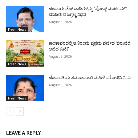
ಹಲವಾರು ಡೆಡ್ ಬಾಡಿಗಳನ್ನು “ಪೋಸ್ಟ್ ಮಾರ್ಟಮ್”
ಮಾಡಿರುವ ಜಗ್ಗಣ್ಣ ನಿಧನ
August 8, 2026
Fresh News
ಕಾಂತಾವರದಲ್ಲಿ ಆ.9ರಂದು ಪ್ರಥಮ ವರ್ಷದ ‘ಬಿರುವೆರೆ
ಆಟಿದ ಕೂಟ’
August 8, 2026
Fresh News
ಹೆಜಮಾಡಿಯ ಸಮಾಜಮುಖಿ ಮಹಿಳೆ ಸರೋಜಿನಿ ನಿಧನ
August 8, 2026
Fresh News
LEAVE A REPLY