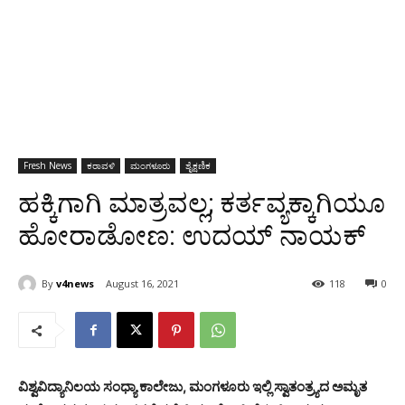
Fresh News
ಕರಾವಳಿ
ಮಂಗಳೂರು
ಶೈಕ್ಷಣಿಕ
ಹಕ್ಕಿಗಾಗಿ ಮಾತ್ರವಲ್ಲ; ಕರ್ತವ್ಯಕ್ಕಾಗಿಯೂ
ಹೋರಾಡೋಣ: ಉದಯ್ ನಾಯಕ್
By
v4news
August 16, 2021
118
0
ವಿಶ್ವವಿದ್ಯಾನಿಲಯ ಸಂಧ್ಯಾ ಕಾಲೇಜು, ಮಂಗಳೂರು ಇಲ್ಲಿ ಸ್ವಾತಂತ್ರ್ಯದ ಅಮೃತ