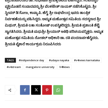
ಪ್ರಾಂಶುಪಾಲರಾದ ಡಾ. ಸುಭಾಷಿಣಿ ಶ್ರೀವತ್ಸ ಅವರು ವಹಿಸಿದ್ದರು. ಸಂಪನ್ಮೂಲ
ವ್ಯಕ್ತಿಯೊಡನೆ ಸಂವಾದವನ್ನು ಶ್ರೀ ವೆಂಕಟೇಶ್ ನಾಯಕ್ ನಡೆಸಿಕೊಟ್ಟರು. ಶ್ರೀ
ಸ್ಟೀವನ್ ಡಿ’ಸೋಜ, ಕಾವ್ಯಾ ಪಿ. ಹೆಗ್ಡೆ, ಶ್ರೀ ರಾಘವೇಂದ್ರ ಇವರು ತಾಂತ್ರಿಕ
ನಿರ್ವಹಣೆಯನ್ನು ವಹಿಸಿದ್ದರು. ಅಮೃತ ಮಹೋತ್ಸವ ಸಮಿತಿಯ ಸದಸ್ಯರಾದ ಶ್ರೀ
ಮಿಥುನ್, ಶ್ರೀಮತಿ ಲತಾ ಸಂತೋಷ್ ಉಪಸ್ಥಿತರಿದ್ದರು. ಶ್ರೀಮತಿ ಪ್ರಶಾಂತಿ ಶೆಟ್ಟಿ
ಸ್ವಾಗತಿಸಿದರು. ಶ್ರೀಮತಿ ಮಧುಶ್ರೀ ಶ್ರೀಯಾನ್ ಅತಿಥಿ ಪರಿಚಯವನ್ನಿತ್ತರು. ಅಮೃತ
ಮಹೋತ್ಸವ ಸಮಿತಿಯ ನೋಡಲ್ ಅಧಿಕಾರಿ ಡಾ. ರತಿ ವಂದನಾರ್ಪಣೆಗೈದರು.
ಶ್ರೀಮತಿ ವೈಶಾಲಿ ಕಾರ್ಯಕ್ರಮ ನಿರೂಪಿಸಿದರು
TAGS
#indipendence day
#udaya nayaka
#v4news karnataka
#v4stream
mangalore university
V4News