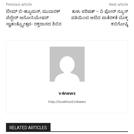
Previous article
Next article
ಟೀಮ್ ಬಿ-ಹ್ಯೂಮನ್, ಮುಬಾರಕ್
ತುಳು ಪರಿಷತ್ – ವಿ ಫೋರ್ ನ್ಯೂಸ್
ವೆಲ್ಫೇರ್ ಅಸೋಸಿಯೇಷನ್ :
ವತಿಯಿಂದ ಆಟಿದ ಪಾತೆರಕತೆ ಬೊಕ್ಕ
ಸ್ವಾತಂತ್ರ್ಯೋತ್ಸವ- ರಕ್ತದಾನದ ಶಿಬಿರ
ಕಬಿಗೋಷ್ಠಿ
v4news
http://localhost/v4news
RELATED ARTICLES