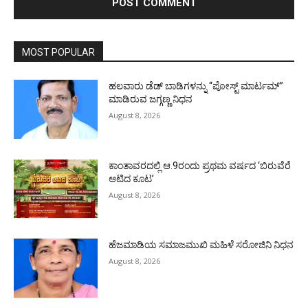
MOST POPULAR
ಹಲವಾರು ಡೆಡ್ ಬಾಡಿಗಳನ್ನು “ಪೋಸ್ಟ್ ಮಾರ್ಟಮ್”
ಮಾಡಿರುವ ಜಗ್ಗಣ್ಣ ನಿಧನ
August 8, 2026
ಕಾಂತಾವರದಲ್ಲಿ ಆ.9ರಂದು ಪ್ರಥಮ ವರ್ಷದ ‘ಬಿರುವೆರೆ
ಆಟಿದ ಕೂಟ’
August 8, 2026
ಹೆಜಮಾಡಿಯ ಸಮಾಜಮುಖಿ ಮಹಿಳೆ ಸರೋಜಿನಿ ನಿಧನ
August 8, 2026