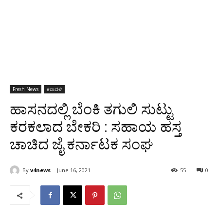
Fresh News
ಕರಾವಳಿ
ಹಾಸನದಲ್ಲಿ ಬೆಂಕಿ ತಗುಲಿ ಸುಟ್ಟು
ಕರಕಲಾದ ಬೇಕರಿ : ಸಹಾಯ ಹಸ್ತ
ಚಾಚಿದ ಜೈ ಕರ್ನಾಟಕ ಸಂಘ
By
v4news
June 16, 2021
55
0