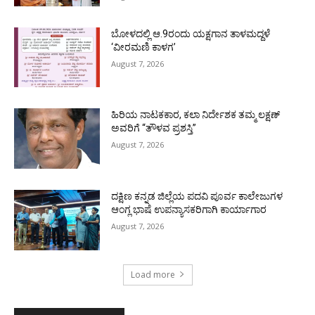
ಬೋಳದಲ್ಲಿ ಆ.9ರಂದು ಯಕ್ಷಗಾನ ತಾಳಮದ್ದಳೆ
‘ವೀರಮಣಿ ಕಾಳಗ’
August 7, 2026
ಹಿರಿಯ ನಾಟಕಕಾರ, ಕಲಾ ನಿರ್ದೇಶಕ ತಮ್ಮ ಲಕ್ಷಣ್
ಅವರಿಗೆ “ತೌಳವ ಪ್ರಶಸ್ತಿ”
August 7, 2026
ದಕ್ಷಿಣ ಕನ್ನಡ ಜಿಲ್ಲೆಯ ಪದವಿ ಪೂರ್ವ ಕಾಲೇಜುಗಳ
ಆಂಗ್ಲ ಭಾಷೆ ಉಪನ್ಯಾಸಕರಿಗಾಗಿ ಕಾರ್ಯಾಗಾರ
August 7, 2026
Load more