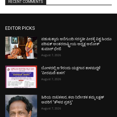
RECENT COMMENTS
EDITOR PICKS
ಪಡುಕುತ್ಯಾರು ಆನೆಗುಂದಿ ಸರಸ್ವತೀ ಪೀಠಕ್ಕೆ ವಿಶ್ವ ಹಿಂದೂ
ಪರಿಷತ್ ಅಂತರರಾಷ್ಟ್ರೀಯ ಅಧ್ಯಕ್ಷ ಅಲೋಕ್
ಕುಮಾರ್ ಭೇಟಿ
August 7, 2026
ಬೋಳದಲ್ಲಿ ಆ.9ರಂದು ಯಕ್ಷಗಾನ ತಾಳಮದ್ದಳೆ
‘ವೀರಮಣಿ ಕಾಳಗ’
August 7, 2026
ಹಿರಿಯ ನಾಟಕಕಾರ, ಕಲಾ ನಿರ್ದೇಶಕ ತಮ್ಮ ಲಕ್ಷಣ್
ಅವರಿಗೆ “ತೌಳವ ಪ್ರಶಸ್ತಿ”
August 7, 2026