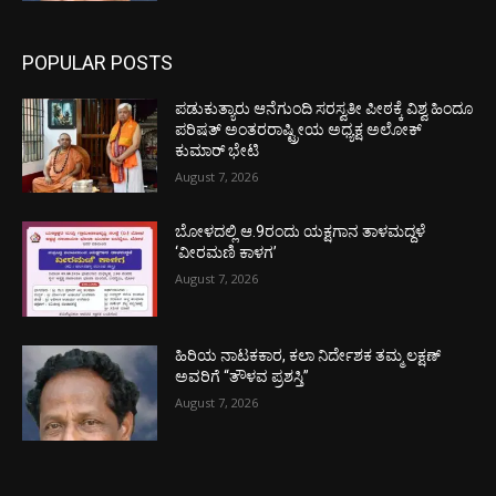
POPULAR POSTS
ಪಡುಕುತ್ಯಾರು ಆನೆಗುಂದಿ ಸರಸ್ವತೀ ಪೀಠಕ್ಕೆ ವಿಶ್ವ ಹಿಂದೂ
ಪರಿಷತ್ ಅಂತರರಾಷ್ಟ್ರೀಯ ಅಧ್ಯಕ್ಷ ಅಲೋಕ್
ಕುಮಾರ್ ಭೇಟಿ
August 7, 2026
ಬೋಳದಲ್ಲಿ ಆ.9ರಂದು ಯಕ್ಷಗಾನ ತಾಳಮದ್ದಳೆ
‘ವೀರಮಣಿ ಕಾಳಗ’
August 7, 2026
ಹಿರಿಯ ನಾಟಕಕಾರ, ಕಲಾ ನಿರ್ದೇಶಕ ತಮ್ಮ ಲಕ್ಷಣ್
ಅವರಿಗೆ “ತೌಳವ ಪ್ರಶಸ್ತಿ”
August 7, 2026