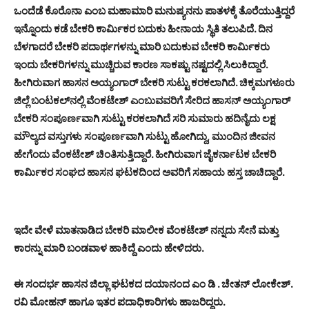
ಒಂದೆಡೆ ಕೊರೊನಾ ಎಂಬ ಮಹಾಮಾರಿ ಮನುಷ್ಯನನು ಪಾತಳಕ್ಕೆ ತೊರೆಯುತ್ತಿದ್ದರೆ
ಇನ್ನೊಂದು ಕಡೆ ಬೇಕರಿ ಕಾರ್ಮಿಕರ ಬದುಕು ಹೀನಾಯ ಸ್ಥಿತಿ ತಲುಪಿದೆ. ದಿನ
ಬೆಳಗಾದರೆ ಬೇಕರಿ ಪದಾರ್ಥಗಳನ್ನು ಮಾರಿ ಬದುಕುವ ಬೇಕರಿ ಕಾರ್ಮಿಕರು
ಇಂದು ಬೇಕರಿಗಳನ್ನು ಮುಚ್ಚಿರುವ ಕಾರಣ ಸಾಕಷ್ಟು ನಷ್ಟದಲ್ಲಿ ಸಿಲುಕಿದ್ದಾರೆ.
ಹೀಗಿರುವಾಗ ಹಾಸನ ಅಯ್ಯಂಗಾರ್ ಬೇಕರಿ ಸುಟ್ಟು ಕರಕಲಾಗಿದೆ. ಚಿಕ್ಕಮಗಳೂರು
ಜಿಲ್ಲೆ ಬಂಟಕಲ್‍ನಲ್ಲಿ ವೆಂಕಟೇಶ್ ಎಂಬುವವರಿಗೆ ಸೇರಿದ ಹಾಸನ್ ಅಯ್ಯಂಗಾರ್
ಬೇಕರಿ ಸಂಪೂರ್ಣವಾಗಿ ಸುಟ್ಟು ಕರಕಲಾಗಿದೆ ಸರಿ ಸುಮಾರು ಹದಿನೈದು ಲಕ್ಷ
ಮೌಲ್ಯದ ವಸ್ತುಗಳು ಸಂಪೂರ್ಣವಾಗಿ ಸುಟ್ಟು ಹೋಗಿದ್ದು, ಮುಂದಿನ ಜೀವನ
ಹೇಗೆಂದು ವೆಂಕಟೇಶ್ ಚಿಂತಿಸುತ್ತಿದ್ದಾರೆ. ಹೀಗಿರುವಾಗ ಜೈಕರ್ನಾಟಕ ಬೇಕರಿ
ಕಾರ್ಮಿಕರ ಸಂಘದ ಹಾಸನ ಘಟಕದಿಂದ ಅವರಿಗೆ ಸಹಾಯ ಹಸ್ತ ಚಾಚಿದ್ದಾರೆ.
ಇದೇ ವೇಳೆ ಮಾತನಾಡಿದ ಬೇಕರಿ ಮಾಲೀಕ ವೆಂಕಟೇಶ್ ನನ್ನದು ಸೇನೆ ಮತ್ತು
ಕಾರನ್ನು ಮಾರಿ ಬಂಡವಾಳ ಹಾಕಿದ್ದೆ ಎಂದು ಹೇಳಿದರು.
ಈ ಸಂದರ್ಭ ಹಾಸನ ಜಿಲ್ಲಾ ಘಟಕದ ದಯಾನಂದ ಎಂ ಡಿ . ಚೇತನ್ ಲೋಕೇಶ್.
ರವಿ ಮೋಹನ್ ಹಾಗೂ ಇತರ ಪದಾಧಿಕಾರಿಗಳು ಹಾಜರಿದ್ದರು.