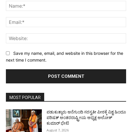
Na
Ema
Web
Save my name, email, and website in this browser for the
next time I comment.
MOST POPULAR
ಪಡುಕುತ್ಯಾರು ಆನೆಗುಂದಿ ಸರಸ್ವತೀ ಪೀಠಕ್ಕೆ ವಿಶ್ವ ಹಿಂದೂ
ಪರಿಷತ್ ಅಂತರರಾಷ್ಟ್ರೀಯ ಅಧ್ಯಕ್ಷ ಅಲೋಕ್
ಕುಮಾರ್ ಭೇಟಿ
August 7, 2026