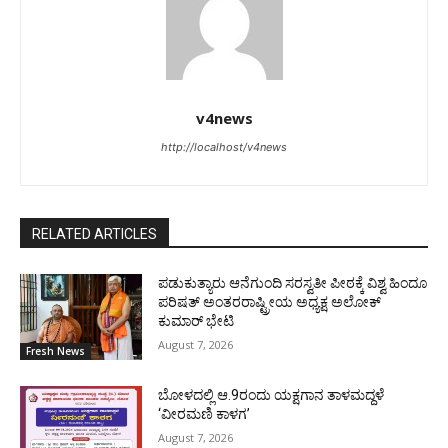
v4news
http://localhost/v4news
RELATED ARTICLES
ಪಡುಕುತ್ಯಾರು ಆನೆಗುಂದಿ ಸರಸ್ವತೀ ಪೀಠಕ್ಕೆ ವಿಶ್ವ ಹಿಂದೂ
ಪರಿಷತ್ ಅಂತರರಾಷ್ಟ್ರೀಯ ಅಧ್ಯಕ್ಷ ಅಲೋಕ್
ಕುಮಾರ್ ಭೇಟಿ
August 7, 2026
Fresh News
ಬೋಳದಲ್ಲಿ ಆ.9ರಂದು ಯಕ್ಷಗಾನ ತಾಳಮದ್ದಳೆ
‘ವೀರಮಣಿ ಕಾಳಗ’
August 7, 2026