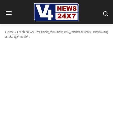
Home
Fresh News
ಹಾಸನದಲ್ಲಿ ಬೆಂಕಿ ತಗುಲಿ ಸುಟ್ಟು ಕರಕಲಾದ ಬೇಕರಿ : ಸಹಾಯ ಹಸ್ತ
ಚಾಚಿದ ಜೈ ಕರ್ನಾಟಕ...