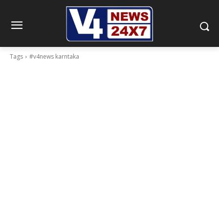
Tags
#v4news karntaka