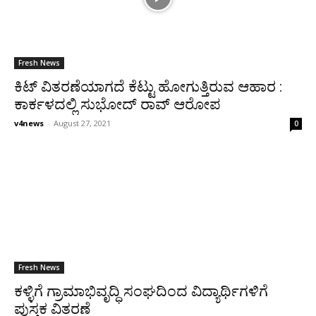
Fresh News
ಕಿಟ್ ವಿತರಣೆಯಾಗದೆ ಕೆಟ್ಟು ಹೋಗುತ್ತಿರುವ ಆಹಾರ :
ಕಾರ್ಕಳದಲ್ಲಿ ಸುಭೋದ್ ರಾವ್ ಆರೋಪ
v4news
-
August 27, 2021
0
Fresh News
ಕಳ್ಳಿಗೆ ಗ್ರಾಮಾಭಿವೃದ್ಧಿ ಸಂಘದಿಂದ ವಿದ್ಯಾರ್ಥಿಗಳಿಗೆ
ಪುಸ್ತಕ ವಿತರಣೆ