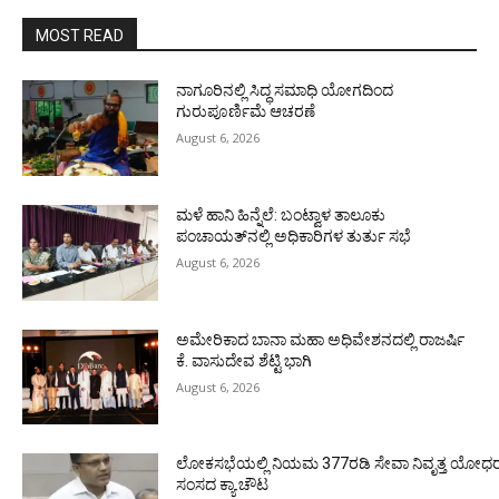
MOST READ
ನಾಗೂರಿನಲ್ಲಿ ಸಿದ್ಧ ಸಮಾಧಿ ಯೋಗದಿಂದ
ಗುರುಪೂರ್ಣಿಮೆ ಆಚರಣೆ
August 6, 2026
ಮಳೆ ಹಾನಿ ಹಿನ್ನೆಲೆ: ಬಂಟ್ವಾಳ ತಾಲೂಕು
ಪಂಚಾಯತ್‌ನಲ್ಲಿ ಅಧಿಕಾರಿಗಳ ತುರ್ತು ಸಭೆ
August 6, 2026
ಅಮೇರಿಕಾದ ಬಾನಾ ಮಹಾ ಅಧಿವೇಶನದಲ್ಲಿ ರಾಜರ್ಷಿ
ಕೆ. ವಾಸುದೇವ ಶೆಟ್ಟಿ ಭಾಗಿ
August 6, 2026
ಲೋಕಸಭೆಯಲ್ಲಿ ನಿಯಮ 377ರಡಿ ಸೇವಾ ನಿವೃತ್ತ ಯೋಧರ ಪ
ಸಂಸದ ಕ್ಯಾ.ಚೌಟ