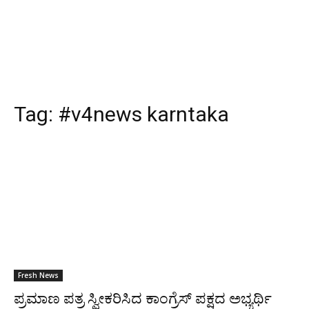
Tag:
#v4news karntaka
Fresh News
ಪ್ರಮಾಣ ಪತ್ರ ಸ್ವೀಕರಿಸಿದ ಕಾಂಗ್ರೆಸ್ ಪಕ್ಷದ ಅಭ್ಯರ್ಥಿ