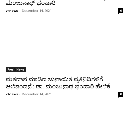
ಮಂಜುನಾಥ್ ಭಂಡಾರಿ
v4news
-
December 14, 2021
0
Fresh News
ಮತದಾನ ಮಾಡಿದ ಚುನಾಯಿತ ಪ್ರತಿನಿಧಿಗಳಿಗೆ
ಅಭಿನಂದನೆ : ಡಾ. ಮಂಜುನಾಥ ಭಂಡಾರಿ ಹೇಳಿಕೆ
v4news
-
December 14, 2021
0