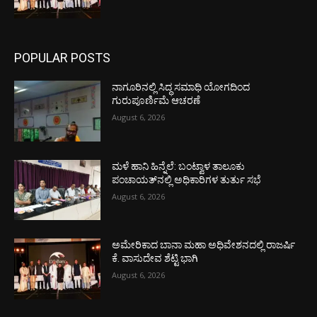
POPULAR POSTS
ನಾಗೂರಿನಲ್ಲಿ ಸಿದ್ಧ ಸಮಾಧಿ ಯೋಗದಿಂದ
ಗುರುಪೂರ್ಣಿಮೆ ಆಚರಣೆ
August 6, 2026
ಮಳೆ ಹಾನಿ ಹಿನ್ನೆಲೆ: ಬಂಟ್ವಾಳ ತಾಲೂಕು
ಪಂಚಾಯತ್‌ನಲ್ಲಿ ಅಧಿಕಾರಿಗಳ ತುರ್ತು ಸಭೆ
August 6, 2026
ಅಮೇರಿಕಾದ ಬಾನಾ ಮಹಾ ಅಧಿವೇಶನದಲ್ಲಿ ರಾಜರ್ಷಿ
ಕೆ. ವಾಸುದೇವ ಶೆಟ್ಟಿ ಭಾಗಿ
August 6, 2026