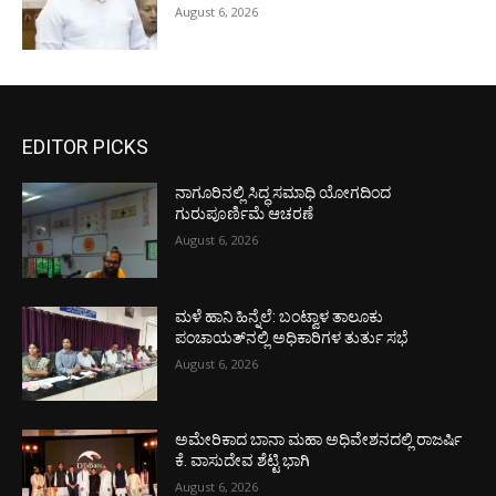
August 6, 2026
EDITOR PICKS
ನಾಗೂರಿನಲ್ಲಿ ಸಿದ್ಧ ಸಮಾಧಿ ಯೋಗದಿಂದ
ಗುರುಪೂರ್ಣಿಮೆ ಆಚರಣೆ
August 6, 2026
ಮಳೆ ಹಾನಿ ಹಿನ್ನೆಲೆ: ಬಂಟ್ವಾಳ ತಾಲೂಕು
ಪಂಚಾಯತ್‌ನಲ್ಲಿ ಅಧಿಕಾರಿಗಳ ತುರ್ತು ಸಭೆ
August 6, 2026
ಅಮೇರಿಕಾದ ಬಾನಾ ಮಹಾ ಅಧಿವೇಶನದಲ್ಲಿ ರಾಜರ್ಷಿ
ಕೆ. ವಾಸುದೇವ ಶೆಟ್ಟಿ ಭಾಗಿ
August 6, 2026