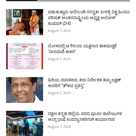
ಪಡುಕುತ್ಯಾರು ಆನೆಗುಂದಿ ಸರಸ್ವತೀ ಪೀಠಕ್ಕೆ ವಿಶ್ವ ಹಿಂದೂ
ಪರಿಷತ್ ಅಂತರರಾಷ್ಟ್ರೀಯ ಅಧ್ಯಕ್ಷ ಅಲೋಕ್
ಕುಮಾರ್ ಭೇಟಿ
August 7, 2026
ಬೋಳದಲ್ಲಿ ಆ.9ರಂದು ಯಕ್ಷಗಾನ ತಾಳಮದ್ದಳೆ
‘ವೀರಮಣಿ ಕಾಳಗ’
August 7, 2026
ಹಿರಿಯ ನಾಟಕಕಾರ, ಕಲಾ ನಿರ್ದೇಶಕ ತಮ್ಮ ಲಕ್ಷಣ್
ಅವರಿಗೆ “ತೌಳವ ಪ್ರಶಸ್ತಿ”
August 7, 2026
ದಕ್ಷಿಣ ಕನ್ನಡ ಜಿಲ್ಲೆಯ ಪದವಿ ಪೂರ್ವ ಕಾಲೇಜುಗಳ
ಆಂಗ್ಲ ಭಾಷೆ ಉಪನ್ಯಾಸಕರಿಗಾಗಿ ಕಾರ್ಯಾಗಾರ
August 7, 2026