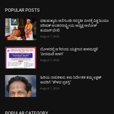
POPULAR POSTS
ಪಡುಕುತ್ಯಾರು ಆನೆಗುಂದಿ ಸರಸ್ವತೀ ಪೀಠಕ್ಕೆ ವಿಶ್ವ ಹಿಂದೂ
ಪರಿಷತ್ ಅಂತರರಾಷ್ಟ್ರೀಯ ಅಧ್ಯಕ್ಷ ಅಲೋಕ್
ಕುಮಾರ್ ಭೇಟಿ
August 7, 2026
ಬೋಳದಲ್ಲಿ ಆ.9ರಂದು ಯಕ್ಷಗಾನ ತಾಳಮದ್ದಳೆ
‘ವೀರಮಣಿ ಕಾಳಗ’
August 7, 2026
ಹಿರಿಯ ನಾಟಕಕಾರ, ಕಲಾ ನಿರ್ದೇಶಕ ತಮ್ಮ ಲಕ್ಷಣ್
ಅವರಿಗೆ “ತೌಳವ ಪ್ರಶಸ್ತಿ”
August 7, 2026
POPULAR CATEGORY