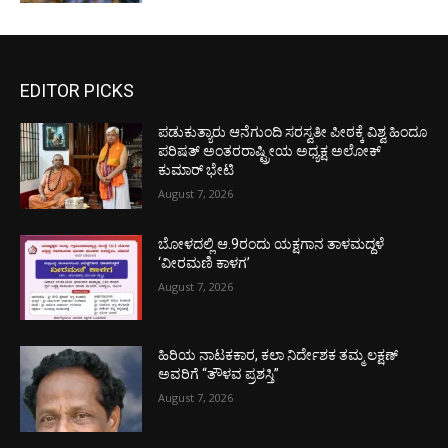
EDITOR PICKS
ಪಡುಕುತ್ಯಾರು ಆನೆಗುಂದಿ ಸರಸ್ವತೀ ಪೀಠಕ್ಕೆ ವಿಶ್ವ ಹಿಂದೂ
ಪರಿಷತ್ ಅಂತರರಾಷ್ಟ್ರೀಯ ಅಧ್ಯಕ್ಷ ಅಲೋಕ್
ಕುಮಾರ್ ಭೇಟಿ
August 7, 2026
ಬೋಳದಲ್ಲಿ ಆ.9ರಂದು ಯಕ್ಷಗಾನ ತಾಳಮದ್ದಳೆ
‘ವೀರಮಣಿ ಕಾಳಗ’
August 7, 2026
ಹಿರಿಯ ನಾಟಕಕಾರ, ಕಲಾ ನಿರ್ದೇಶಕ ತಮ್ಮ ಲಕ್ಷಣ್
ಅವರಿಗೆ “ತೌಳವ ಪ್ರಶಸ್ತಿ”
August 7, 2026