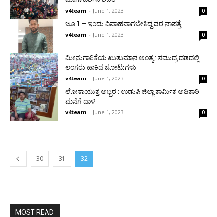
v4team
-
June 1, 2023
0
ಜೂ.1 – ಇಂದು ವಿವಾಹವಾಗಬೇಕಿದ್ದ ವರ ನಾಪತ್ತೆ
v4team
-
June 1, 2023
0
ಮೀನುಗಾರಿಕೆಯ ಖುತುಮಾನ ಅಂತ್ಯ : ಸಮುದ್ರ ದಡದಲ್ಲಿ
ಲಂಗರು ಹಾಕಿದ ಬೋಟುಗಳು
v4team
-
June 1, 2023
0
ಲೋಕಾಯುಕ್ತ ಅಬ್ಬರ : ಉಡುಪಿ ಜಿಲ್ಲಾ ಕಾರ್ಮಿಕ ಅಧಿಕಾರಿ
ಮನೆಗೆ ದಾಳಿ
v4team
-
June 1, 2023
0
30
31
32
MOST READ