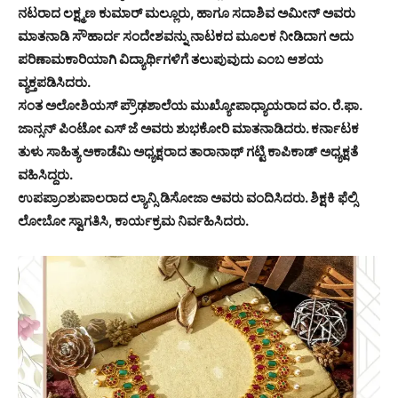
ನಟರಾದ ಲಕ್ಷ್ಮಣ ಕುಮಾರ್ ಮಲ್ಲೂರು, ಹಾಗೂ ಸದಾಶಿವ ಅಮೀನ್ ಅವರು
ಮಾತನಾಡಿ ಸೌಹಾರ್ದ ಸಂದೇಶವನ್ನು ನಾಟಕದ ಮೂಲಕ ನೀಡಿದಾಗ ಅದು
ಪರಿಣಾಮಕಾರಿಯಾಗಿ ವಿದ್ಯಾರ್ಥಿಗಳಿಗೆ ತಲುಪುವುದು ಎಂಬ ಆಶಯ
ವ್ಯಕ್ತಪಡಿಸಿದರು.
ಸಂತ ಅಲೋಶಿಯಸ್ ಪ್ರೌಢಶಾಲೆಯ ಮುಖ್ಯೋಪಾಧ್ಯಾಯರಾದ ವಂ. ರೆ.ಫಾ.
ಜಾನ್ಸನ್ ಪಿಂಟೋ ಎಸ್ ಜೆ ಅವರು ಶುಭಕೋರಿ ಮಾತನಾಡಿದರು. ಕರ್ನಾಟಕ
ತುಳು ಸಾಹಿತ್ಯ ಅಕಾಡೆಮಿ ಅಧ್ಯಕ್ಷರಾದ ತಾರಾನಾಥ್ ಗಟ್ಟಿ ಕಾಪಿಕಾಡ್ ಅಧ್ಯಕ್ಷತೆ
ವಹಿಸಿದ್ದರು.
ಉಪಪ್ರಾಂಶುಪಾಲರಾದ ಲ್ಯಾನ್ಸಿ ಡಿಸೋಜಾ ಅವರು ವಂದಿಸಿದರು. ಶಿಕ್ಷಕಿ ಫೆಲ್ಸಿ
ಲೋಬೋ ಸ್ವಾಗತಿಸಿ, ಕಾರ್ಯಕ್ರಮ ನಿರ್ವಹಿಸಿದರು.