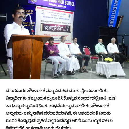
ಮಂಗಳೂರು: ಸೌಹಾರ್ದತೆ ನಮ್ಮ ಬದುಕಿನ ಮೂಲ ಧ್ಯೇಯವಾಗಬೇಕು,
ವಿದ್ಯಾರ್ಥಿಗಳು ತಮ್ಮ ಬದುಕನ್ನು ರೂಪಿಸಿಕೊಳ್ಳುವ ಸಂದರ್ಭದಲ್ಲಿ ಜಾತಿ, ಮತ
ತಾರತಮ್ಯವನ್ನು ಮೀರಿ ನಿಂತು ಸಾಧನೆಯನ್ನು ಮಾಡಬೇಕು. ಸೌಹಾರ್ದತೆ
ಅನ್ನುವುದು ನಮ್ಮ ನಾಡಿನ ಪರಂಪರೆಯಾಗಿದೆ, ಈ ಆಶಯದಂತೆ ಬದುಕು
ರೂಪಿಸಿಕೊಳ್ಳುವುದು ಪ್ರತಿಯೊಬ್ಬರ ಜವಬ್ದಾರಿ ಆಗಿದೆ ಎಂದು ಖ್ಯಾತ ವಕೀಲ
ದಿನೇಶ್ ಹೆಗ್ಡೆ ಉಳೇಪಾಡಿ ಅವರು ಹೇಳಿದರು.