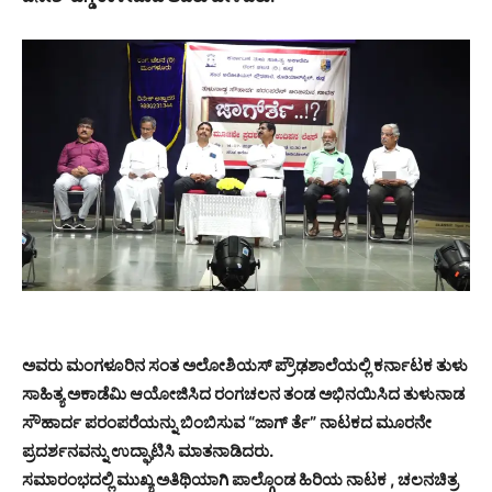
ಅವರು ಮಂಗಳೂರಿನ ಸಂತ ಅಲೋಶಿಯಸ್ ಪ್ರೌಢಶಾಲೆಯಲ್ಲಿ ಕರ್ನಾಟಕ ತುಳು
ಸಾಹಿತ್ಯ ಅಕಾಡೆಮಿ ಆಯೋಜಿಸಿದ ರಂಗಚಲನ ತಂಡ ಅಭಿನಯಿಸಿದ ತುಳುನಾಡ
ಸೌಹಾರ್ದ ಪರಂಪರೆಯನ್ನು ಬಿಂಬಿಸುವ “ಜಾಗ್ ರ್ತೆ” ನಾಟಕದ ಮೂರನೇ
ಪ್ರದರ್ಶನವನ್ನು ಉದ್ಘಾಟಿಸಿ ಮಾತನಾಡಿದರು.
ಸಮಾರಂಭದಲ್ಲಿ ಮುಖ್ಯ ಅತಿಥಿಯಾಗಿ ಪಾಲ್ಗೊಂಡ ಹಿರಿಯ ನಾಟಕ , ಚಲನಚಿತ್ರ