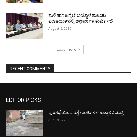
ಮಳೆ ಹಾನಿ ಹಿನ್ನೆಲೆ: ಬಂಟ್ವಾಳ ತಾಲೂಕು
ಪಂಚಾಯತ್‌ನಲ್ಲಿ ಅಧಿಕಾರಿಗಳ ತುರ್ತು ಸಭೆ
August 6, 2026
Load more
RECENT COMMENTS
EDITOR PICKS
ಪುರಸಭೆಯಿಂದ ರಸ್ತೆ ಗುಂಡಿಗಳಿಗೆ ತಾತ್ಕಾಲಿಕ ಮುಕ್ತಿ
August 6, 2026