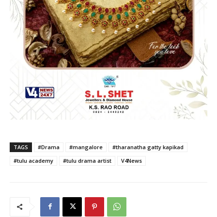
TAGS
#Drama
#mangalore
#tharanatha gatty kapikad
#tulu academy
#tulu drama artist
V4News