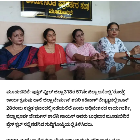
ಮೂಡುಬಿದಿರೆ: ಇನ್ನರ್ ವ್ಹೀಲ್ ಜಿಲ್ಲಾ 318ರ 57ನೇ ಜಿಲ್ಲಾ ಅಸೆಂಬ್ಲಿ ‘ರೋಶ್ನಿ’
ಕಾರ್ಯಕ್ರಮವು ಹಾಲಿ ಜಿಲ್ಲಾ ಚೇರ್ಮನ್ ಶಬರಿ ಕಡಿದಾಳ್ ನೇತೃತ್ವದಲ್ಲಿ ಜೂನ್
28ರಂದು ಕನ್ನಡ ಭವನದಲ್ಲಿ ನಡೆಯಲಿದೆ ಎಂದು ಅಧಿವೇಶನದ ಕಾರ್ಯದರ್ಶಿ,
ಜಿಲ್ಲಾ ಪೂರ್ವ ಚೇರ್ಮನ್ ಶಾಲಿನಿ ನಾಯಕ್ ಅವರು ಬುಧವಾರ ಮೂಡುಬಿದಿರೆ
ಪ್ರೆಸ್ ಕ್ಲಬ್ ನಲ್ಲಿ ನಡೆಸಿದ ಸುದ್ದಿಗೋಷ್ಠಿಯಲ್ಲಿ ತಿಳಿಸಿದರು.