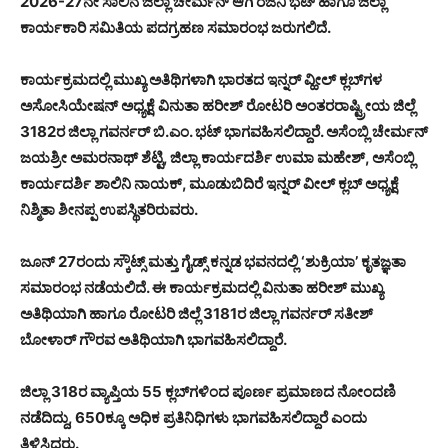
2026-27ನೇ ಸಾಲಿನ ಜಿಲ್ಲಾ ಚೇರ್ಮನ್ ಆಗಿ ರಜನಿ ಭಟ್ ಹಾಗೂ ಜಿಲ್ಲಾ
ಕಾರ್ಯಕಾರಿ ಸಮಿತಿಯ ಪದಗ್ರಹಣ ಸಮಾರಂಭ ಜರುಗಲಿದೆ.
ಕಾರ್ಯಕ್ರಮದಲ್ಲಿ ಮುಖ್ಯ ಅತಿಥಿಗಳಾಗಿ ಭಾರತದ ಇನ್ನರ್ ವ್ಹೀಲ್ ಕ್ಲಬ್‌ಗಳ
ಅಸೋಸಿಯೇಷನ್ ಅಧ್ಯಕ್ಷೆ ವಿನುತಾ ಹರೀಶ್ ರೋಟರಿ ಅಂತರರಾಷ್ಟ್ರೀಯ ಜಿಲ್ಲೆ
3182ರ ಜಿಲ್ಲಾ ಗವರ್ನರ್ ಬಿ.ಎಂ. ಭಟ್ ಭಾಗವಹಿಸಲಿದ್ದಾರೆ. ಅಸೆಂಬ್ಲಿ ಚೇರ್ಮನ್
ಜಯಶ್ರೀ ಅಮರನಾಥ್ ಶೆಟ್ಟಿ, ಜಿಲ್ಲಾ ಕಾರ್ಯದರ್ಶಿ ಉಮಾ ಮಹೇಶ್, ಅಸೆಂಬ್ಲಿ
ಕಾರ್ಯದರ್ಶಿ ಶಾಲಿನಿ ನಾಯಕ್, ಮೂಡುಬಿದಿರೆ ಇನ್ನರ್ ವೀಲ್ ಕ್ಲಬ್ ಅಧ್ಯಕ್ಷೆ
ನಿಶ್ಮಿತಾ ಶೀನಪ್ಪ ಉಪಸ್ಥಿತರಿರುವರು.
ಜೂನ್ 27ರಂದು ಸ್ಕೌಟ್ಸ್ ಮತ್ತು ಗೈಡ್ಸ್ ಕನ್ನಡ ಭವನದಲ್ಲಿ ‘ಶುಕ್ರಿಯಾ’ ಕೃತಜ್ಞತಾ
ಸಮಾರಂಭ ನಡೆಯಲಿದೆ. ಈ ಕಾರ್ಯಕ್ರಮದಲ್ಲಿ ವಿನುತಾ ಹರೀಶ್ ಮುಖ್ಯ
ಅತಿಥಿಯಾಗಿ ಹಾಗೂ ರೋಟರಿ ಜಿಲ್ಲೆ 3181ರ ಜಿಲ್ಲಾ ಗವರ್ನರ್ ಸತೀಶ್
ಬೋಳಾರ್ ಗೌರವ ಅತಿಥಿಯಾಗಿ ಭಾಗವಹಿಸಲಿದ್ದಾರೆ.
ಜಿಲ್ಲಾ 318ರ ವ್ಯಾಪ್ತಿಯ 55 ಕ್ಲಬ್‌ಗಳಿಂದ ಪೂರ್ಣ ಪ್ರಮಾಣದ ನೋಂದಣಿ
ನಡೆದಿದ್ದು, 650ಕ್ಕೂ ಅಧಿಕ ಪ್ರತಿನಿಧಿಗಳು ಭಾಗವಹಿಸಲಿದ್ದಾರೆ ಎಂದು
ತಿಳಿಸಿದರು.