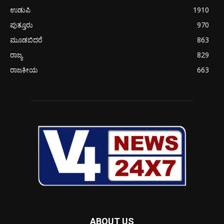
ಉಡುಪಿ
1910
ಪುತ್ತೂರು
970
ಮೂಡಬಿದರೆ
863
ರಾಜ್ಯ
829
ರಾಜಕೀಯ
663
ABOUT US