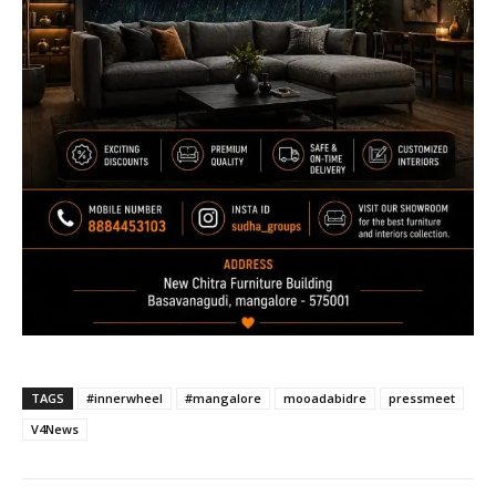
TAGS
#innerwheel
#mangalore
mooadabidre
pressmeet
V4News