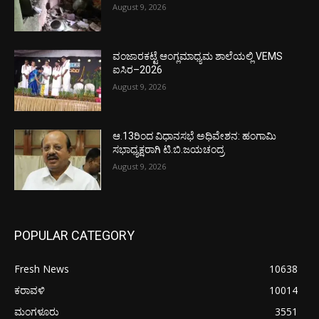
August 9, 2026
ವಂಜಾರಕಟ್ಟೆ ಆಂಗ್ಲಮಾಧ್ಯಮ ಶಾಲೆಯಲ್ಲಿ VEMS
ಐಸಿರ–2026
August 9, 2026
ಆ.13ರಿಂದ ವಿಧಾನಸಭೆ ಅಧಿವೇಶನ: ಹಂಗಾಮಿ
ಸಭಾಧ್ಯಕ್ಷರಾಗಿ ಟಿ.ಬಿ.ಜಯಚಂದ್ರ
August 9, 2026
POPULAR CATEGORY
Fresh News
10638
ಕರಾವಳಿ
10014
ಮಂಗಳೂರು
3551