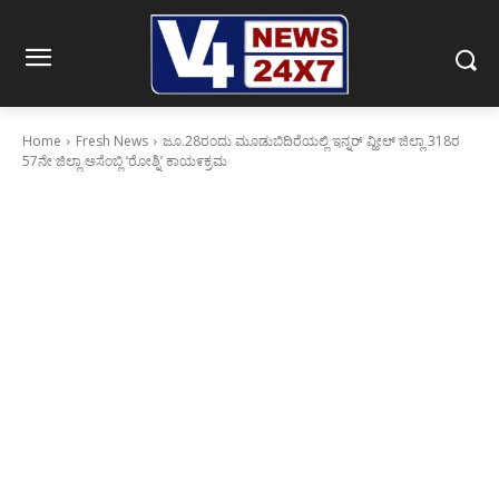
Home
Fresh News
ಜೂ.28ರಂದು ಮೂಡುಬಿದಿರೆಯಲ್ಲಿ ಇನ್ನರ್ ವ್ಹೀಲ್ ಜಿಲ್ಲಾ 318ರ
57ನೇ ಜಿಲ್ಲಾ ಅಸೆಂಬ್ಲಿ ‘ರೋಶ್ನಿ’ ಕಾಯ೯ಕ್ರಮ