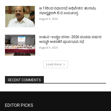
ಆ.13ರಿಂದ ವಿಧಾನಸಭೆ ಅಧಿವೇಶನ: ಹಂಗಾಮಿ
ಸಭಾಧ್ಯಕ್ಷರಾಗಿ ಟಿ.ಬಿ.ಜಯಚಂದ್ರ
August 9, 2026
ಉಡುಪಿ–ಉಚ್ಚಿಲ ದಸರಾ -2026 ಪಂಚಮ ವರ್ಷದ
ಅದ್ಧೂರಿ ಆಚರಣೆಗೆ ಪೂರ್ವಭಾವಿ ಸಭೆ
August 9, 2026
Load more
RECENT COMMENTS
EDITOR PICKS