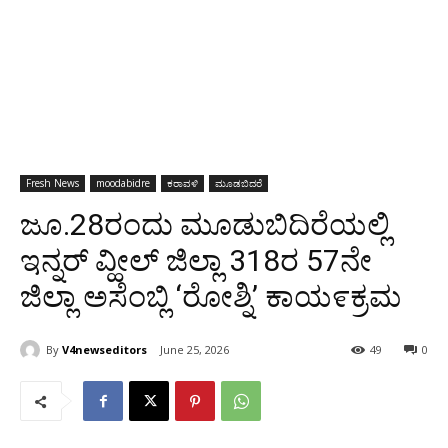
Fresh News
moodabidre
ಕರಾವಳಿ
ಮೂಡಬಿದರೆ
ಜೂ.28ರಂದು ಮೂಡುಬಿದಿರೆಯಲ್ಲಿ
ಇನ್ನರ್ ವ್ಹೀಲ್ ಜಿಲ್ಲಾ 318ರ 57ನೇ
ಜಿಲ್ಲಾ ಅಸೆಂಬ್ಲಿ ‘ರೋಶ್ನಿ’ ಕಾಯ೯ಕ್ರಮ
By
V4newseditors
June 25, 2026
49
0