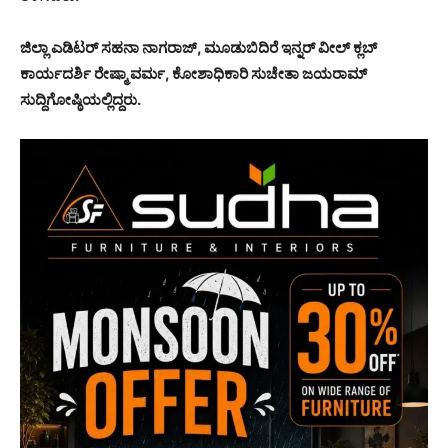
ಜಿಲ್ಲಾ ಎಡಿಟರ್ ಸಹನಾ ನಾಗರಾಜ್, ಮೂಡುಬಿದಿರೆ ಇನ್ನರ್ ವೀಲ್ ಕ್ಲಬ್
ಕಾರ್ಯದರ್ಶಿ ರೇಷ್ಮಾ ವರ್ಮ, ಕೋಶಾಧಿಕಾರಿ ಸುಚೇತಾ ಜಯರಾಮ್
ಸುದ್ದಿಗೋಷ್ಠಿಯಲ್ಲಿದ್ದರು.