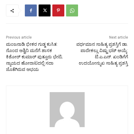
Previous article
Next article
ಮಂಜನಾಡಿ ಭೀಕರ ಗುಡ್ಡ ಕುಸಿತ:
ವರ್ಧಮಾನ ಸಾಹಿತ್ಯ ಪ್ರಶಸ್ತಿಗೆ ಡಾ.
ನೊಂದ ಅಶ್ವಿನಿ ಮನೆಗೆ ಶಾಸಕ
ಪಾದೇಕಲ್ಲು ವಿಷ್ಣು ಭಟ್ ಆಯ್ಕೆ:
ಕಿಶೋರ್ ಕುಮಾರ್ ಪುತ್ತೂರು ಭೇಟಿ;
ಟಿ.ಎ.ಎನ್. ಖಂಡಿಗೆಗೆ
ನ್ಯಾಯದ ಹೋರಾಟದಲ್ಲಿ ಸದಾ
ಉದಯೋನ್ಮುಖ ಸಾಹಿತ್ಯ ಪ್ರಶಸ್ತಿ
ಜೊತೆಗಿರುವ ಅಭಯ