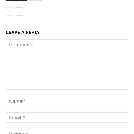
LEAVE A REPLY
Comment:
Na
Ema
Web