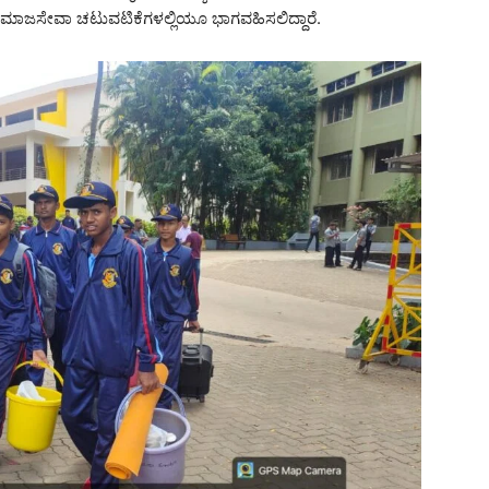
ೂ ಸಮಾಜಸೇವಾ ಚಟುವಟಿಕೆಗಳಲ್ಲಿಯೂ ಭಾಗವಹಿಸಲಿದ್ದಾರೆ.