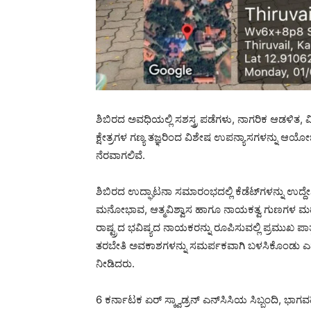
ಶಿಬಿರದ ಅವಧಿಯಲ್ಲಿ ಸಶಸ್ತ್ರ ಪಡೆಗಳು, ನಾಗರಿಕ ಆಡಳಿತ, ವಿಪ
ಕ್ಷೇತ್ರಗಳ ಗಣ್ಯ ತಜ್ಞರಿಂದ ವಿಶೇಷ ಉಪನ್ಯಾಸಗಳನ್ನು ಆಯೋಜಿಸಲಾಗ
ನೆರವಾಗಲಿವೆ.
ಶಿಬಿರದ ಉದ್ಘಾಟನಾ ಸಮಾರಂಭದಲ್ಲಿ ಕೆಡೆಟ್‌ಗಳನ್ನು ಉದ್
ಮನೋಭಾವ, ಆತ್ಮವಿಶ್ವಾಸ ಹಾಗೂ ನಾಯಕತ್ವ ಗುಣಗಳ ಮಹತ್ವವ
ರಾಷ್ಟ್ರದ ಭವಿಷ್ಯದ ನಾಯಕರನ್ನು ರೂಪಿಸುವಲ್ಲಿ ಪ್ರಮುಖ ಪಾತ್
ತರಬೇತಿ ಅವಕಾಶಗಳನ್ನು ಸಮರ್ಪಕವಾಗಿ ಬಳಸಿಕೊಂಡು ಎನ್‌
ನೀಡಿದರು.
6 ಕರ್ನಾಟಕ ಏರ್ ಸ್ಕ್ವಾಡ್ರನ್ ಎನ್‌ಸಿಸಿಯ ಸಿಬ್ಬಂದಿ, ಭಾಗ