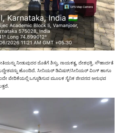
ಬೇತಿಯನ್ನು ನೀಡುವುದರ ಜೊತೆಗೆ ಶಿಸ್ತು, ನಾಯಕತ್ವ, ದೇಶಭಕ್ತಿ, ಸೌಹಾರ್ದತೆ
ದ್ದೇಶವನ್ನು ಹೊಂದಿದೆ. ಸೀನಿಯರ್ ಡಿವಿಷನ್/ಸೀನಿಯರ್ ವಿಂಗ್ ಹಾಗೂ
 ಒಂದೇ ವೇದಿಕೆಯಲ್ಲಿ ಒಗ್ಗೂಡಿಸುವ ಮೂಲಕ ಸೈನಿಕ ಜೀವನದ ಅನುಭವ
್ತದೆ.