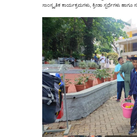
ಸಾಂಸ್ಕೃತಿಕ ಕಾರ್ಯಕ್ರಮಗಳು, ಕ್ರೀಡಾ ಸ್ಪರ್ಧೆಗಳು ಹಾಗ