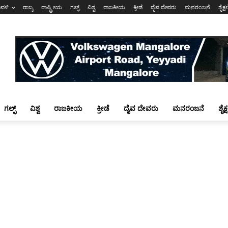
ಾವಳಿ
ರಾಜ್ಯ
ರಾಷ್ಟ್ರೀಯ
ಗಲ್ಫ್
ವಿಶ್ವ
ರಾಜಕೀಯ
ಕ್ರೀಡೆ
ದೈವ ದೇವರು
ಮನರಂಜನೆ
ಶೈಕ್
ಗಲ್ಫ್
ವಿಶ್ವ
ರಾಜಕೀಯ
ಕ್ರೀಡೆ
ದೈವ ದೇವರು
ಮನರಂಜನೆ
ಶೈಕ