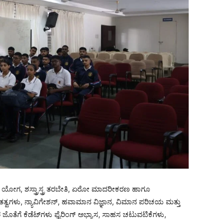
ತಿ, ಯೋಗ, ಶಸ್ತ್ರಾಸ್ತ್ರ ತರಬೇತಿ, ಏರೋ ಮಾದರೀಕರಣ ಹಾಗೂ
ವಗಳು, ನ್ಯಾವಿಗೇಶನ್, ಹವಾಮಾನ ವಿಜ್ಞಾನ, ವಿಮಾನ ಪರಿಚಯ ಮತ್ತು
 ಜೊತೆಗೆ ಕೆಡೆಟ್‌ಗಳು ಫೈರಿಂಗ್ ಅಭ್ಯಾಸ, ಸಾಹಸ ಚಟುವಟಿಕೆಗಳು,