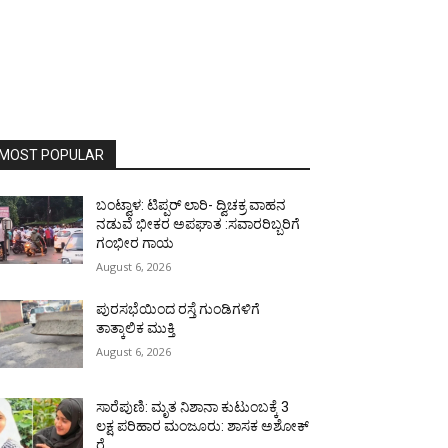
MOST POPULAR
ಬಂಟ್ವಾಳ: ಟಿಪ್ಪರ್ ಲಾರಿ- ದ್ವಿಚಕ್ರ ವಾಹನ
ನಡುವೆ ಭೀಕರ ಅಪಘಾತ :ಸವಾರರಿಬ್ಬರಿಗೆ
ಗಂಭೀರ ಗಾಯ
August 6, 2026
ಪುರಸಭೆಯಿಂದ ರಸ್ತೆ ಗುಂಡಿಗಳಿಗೆ
ತಾತ್ಕಾಲಿಕ ಮುಕ್ತಿ
August 6, 2026
ಸಾರೆಪುಣಿ: ಮೃತ ನಿಶಾನಾ ಕುಟುಂಬಕ್ಕೆ 3
ಲಕ್ಷ ಪರಿಹಾರ ಮಂಜೂರು: ಶಾಸಕ ಅಶೋಕ್
ರೈ