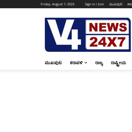
Friday, August 7, 2026
Sign in / Join
ಮುಖಪುಟ
ಕರ
ಮುಖಪುಟ
ಕರಾವಳಿ
ರಾಜ್ಯ
ರಾಷ್ಟ್ರೀಯ