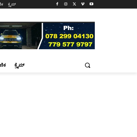
ಷಣಿಕ
ಕ್ರೈಮ್
್ಷಣಿಕ
ಕ್ರೈಮ್