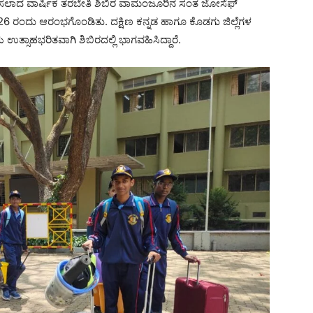
ೋಜಿಸಲಾದ ವಾರ್ಷಿಕ ತರಬೇತಿ ಶಿಬಿರ ವಾಮಂಜೂರಿನ ಸಂತ ಜೋಸೆಫ್
026 ರಂದು ಆರಂಭಗೊಂಡಿತು. ದಕ್ಷಿಣ ಕನ್ನಡ ಹಾಗೂ ಕೊಡಗು ಜಿಲ್ಲೆಗಳ
ು ಉತ್ಸಾಹಭರಿತವಾಗಿ ಶಿಬಿರದಲ್ಲಿ ಭಾಗವಹಿಸಿದ್ದಾರೆ.