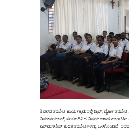
ಶಿಬಿರದ ತರಬೇತಿ ಕಾರ್ಯಕ್ರಮದಲ್ಲಿ ಡ್ರಿಲ್, ದೈಹಿಕ ತರಬೇ
ವಿಮಾನಯಾನಕ್ಕೆ ಸಂಬಂಧಿಸಿದ ವಿಷಯಗಳಾದ ಹಾರಾಟದ ತತ್
ಏರ್‌ಮನ್‌ಶಿಪ್ ಕುರಿತ ತರಬೇತಿಗಳನ್ನು ಒಳಗೊಂಡಿದೆ. ಇದರ