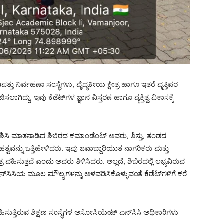
ತ್ತು ನಿರ್ವಹಣಾ ಸಂಸ್ಥೆಗಳು, ವೈದ್ಯಕೀಯ ಕ್ಷೇತ್ರ ಹಾಗೂ ಇತರೆ ವೃತ್ತಿಪರ
ಿದ್ದು, ಇವು ಕೆಡೆಟ್‌ಗಳ ಜ್ಞಾನ ವಿಸ್ತರಣೆ ಹಾಗೂ ವ್ಯಕ್ತಿತ್ವ ವಿಕಾಸಕ್ಕೆ
ದೇಶಿಸಿ ಮಾತನಾಡಿದ ಶಿಬಿರದ ಕಮಾಂಡೆಂಟ್ ಅವರು, ಶಿಸ್ತು, ತಂಡದ
ನ್ನು ಒತ್ತಿಹೇಳಿದರು. ಇವು ಜವಾಬ್ದಾರಿಯುತ ನಾಗರಿಕರು ಮತ್ತು
ರ ವಹಿಸುತ್ತವೆ ಎಂದು ಅವರು ತಿಳಿಸಿದರು. ಅಲ್ಲದೆ, ಶಿಬಿರದಲ್ಲಿ ಲಭ್ಯವಿರುವ
ಸಿಸಿಯ ಮೂಲ ಮೌಲ್ಯಗಳನ್ನು ಅಳವಡಿಸಿಕೊಳ್ಳುವಂತೆ ಕೆಡೆಟ್‌ಗಳಿಗೆ ಕರೆ
ವಹಿಸುತ್ತಿರುವ ಶಿಕ್ಷಣ ಸಂಸ್ಥೆಗಳ ಅಸೋಸಿಯೇಟ್ ಎನ್‌ಸಿಸಿ ಅಧಿಕಾರಿಗಳು