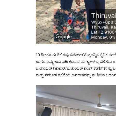
10 ದಿನಗಳ ಈ ಶಿಬಿರವು ಕೆಡೆಟ್‌ಗಳಿಗೆ ವ್ಯವಸ್ಥಿತ ಸೈನಿಕ ತರ
ಹಾಗೂ ರಾಷ್ಟ್ರೀಯ ಏಕೀಕರಣದ ಮೌಲ್ಯಗಳನ್ನು ಬೆಳೆಸುವ ಉ
ಜೂನಿಯರ್ ಡಿವಿಷನ್/ಜೂನಿಯರ್ ವಿಂಗ್ ಕೆಡೆಟ್‌ಗಳನ್ನು
ಮತ್ತು ಸಮೂಹ ಕಲಿಕೆಯ ಅವಕಾಶವನ್ನು ಈ ಶಿಬಿರ ಒದಗಿಸುತ