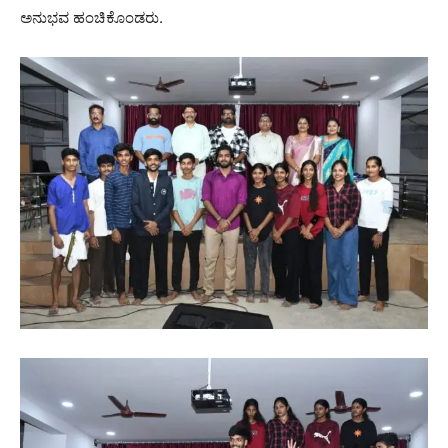
ಅನುಭವ ಹಂಚಿಕೊಂಡರು.