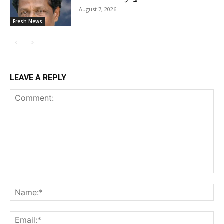
August 7, 2026
Fresh News
LEAVE A REPLY
Comment:
Na
Ema