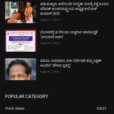
ಪಡುಕುತ್ಯಾರು ಆನೆಗುಂದಿ ಸರಸ್ವತೀ ಪೀಠಕ್ಕೆ ವಿಶ್ವ ಹಿಂದೂ
ಪರಿಷತ್ ಅಂತರರಾಷ್ಟ್ರೀಯ ಅಧ್ಯಕ್ಷ ಅಲೋಕ್
ಕುಮಾರ್ ಭೇಟಿ
August 7, 2026
ಬೋಳದಲ್ಲಿ ಆ.9ರಂದು ಯಕ್ಷಗಾನ ತಾಳಮದ್ದಳೆ
‘ವೀರಮಣಿ ಕಾಳಗ’
August 7, 2026
ಹಿರಿಯ ನಾಟಕಕಾರ, ಕಲಾ ನಿರ್ದೇಶಕ ತಮ್ಮ ಲಕ್ಷಣ್
ಅವರಿಗೆ “ತೌಳವ ಪ್ರಶಸ್ತಿ”
August 7, 2026
POPULAR CATEGORY
Fresh News
10621