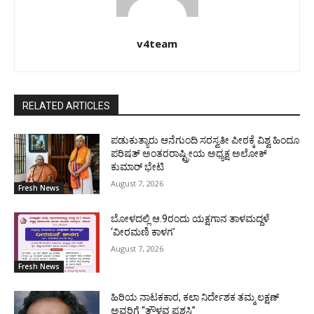
v4team
RELATED ARTICLES
ಪಡುಕುತ್ಯಾರು ಆನೆಗುಂದಿ ಸರಸ್ವತೀ ಪೀಠಕ್ಕೆ ವಿಶ್ವ ಹಿಂದೂ
ಪರಿಷತ್ ಅಂತರರಾಷ್ಟ್ರೀಯ ಅಧ್ಯಕ್ಷ ಅಲೋಕ್
ಕುಮಾರ್ ಭೇಟಿ
August 7, 2026
Fresh News
ಬೋಳದಲ್ಲಿ ಆ.9ರಂದು ಯಕ್ಷಗಾನ ತಾಳಮದ್ದಳೆ
‘ವೀರಮಣಿ ಕಾಳಗ’
August 7, 2026
Fresh News
ಹಿರಿಯ ನಾಟಕಕಾರ, ಕಲಾ ನಿರ್ದೇಶಕ ತಮ್ಮ ಲಕ್ಷಣ್
ಅವರಿಗೆ “ತೌಳವ ಪ್ರಶಸ್ತಿ”