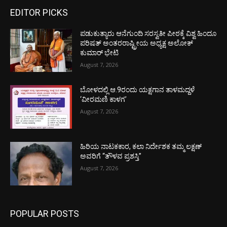
EDITOR PICKS
ಪಡುಕುತ್ಯಾರು ಆನೆಗುಂದಿ ಸರಸ್ವತೀ ಪೀಠಕ್ಕೆ ವಿಶ್ವ ಹಿಂದೂ
ಪರಿಷತ್ ಅಂತರರಾಷ್ಟ್ರೀಯ ಅಧ್ಯಕ್ಷ ಅಲೋಕ್
ಕುಮಾರ್ ಭೇಟಿ
August 7, 2026
ಬೋಳದಲ್ಲಿ ಆ.9ರಂದು ಯಕ್ಷಗಾನ ತಾಳಮದ್ದಳೆ
‘ವೀರಮಣಿ ಕಾಳಗ’
August 7, 2026
ಹಿರಿಯ ನಾಟಕಕಾರ, ಕಲಾ ನಿರ್ದೇಶಕ ತಮ್ಮ ಲಕ್ಷಣ್
ಅವರಿಗೆ “ತೌಳವ ಪ್ರಶಸ್ತಿ”
August 7, 2026
POPULAR POSTS