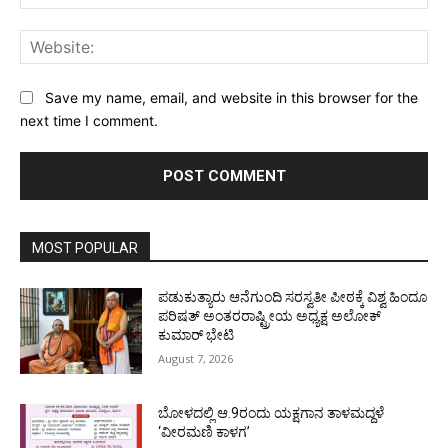
Web
Save my name, email, and website in this browser for the
next time I comment.
MOST POPULAR
ಪಡುಕುತ್ಯಾರು ಆನೆಗುಂದಿ ಸರಸ್ವತೀ ಪೀಠಕ್ಕೆ ವಿಶ್ವ ಹಿಂದೂ
ಪರಿಷತ್ ಅಂತರರಾಷ್ಟ್ರೀಯ ಅಧ್ಯಕ್ಷ ಅಲೋಕ್
ಕುಮಾರ್ ಭೇಟಿ
August 7, 2026
ಬೋಳದಲ್ಲಿ ಆ.9ರಂದು ಯಕ್ಷಗಾನ ತಾಳಮದ್ದಳೆ
‘ವೀರಮಣಿ ಕಾಳಗ’