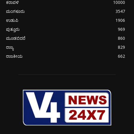
ಕರಾವಳಿ
10000
ಮಂಗಳೂರು
3547
ಉಡುಪಿ
1906
ಪುತ್ತೂರು
969
ಮೂಡಬಿದರೆ
860
ರಾಜ್ಯ
829
ರಾಜಕೀಯ
662