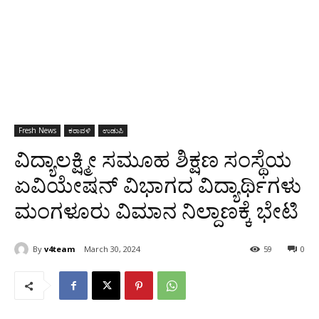
Fresh News
ಕರಾವಳಿ
ಉಡುಪಿ
ವಿದ್ಯಾಲಕ್ಷ್ಮೀ ಸಮೂಹ ಶಿಕ್ಷಣ ಸಂಸ್ಥೆಯ
ಏವಿಯೇಷನ್ ವಿಭಾಗದ ವಿದ್ಯಾರ್ಥಿಗಳು
ಮಂಗಳೂರು ವಿಮಾನ ನಿಲ್ದಾಣಕ್ಕೆ ಭೇಟಿ
By
v4team
March 30, 2024
59
0