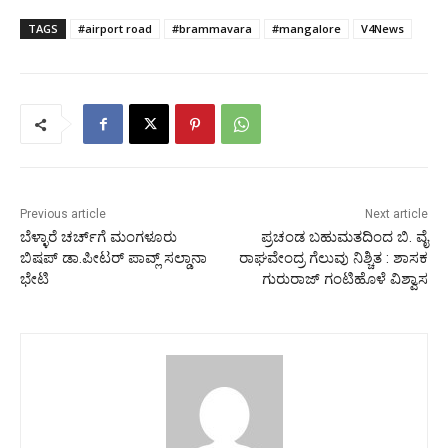
TAGS
#airport road
#brammavara
#mangalore
V4News
Previous article
Next article
ಬೆಳ್ಳಾರೆ ಚರ್ಚ್‌ಗೆ ಮಂಗಳೂರು
ಪ್ರಚಂಡ ಬಹುಮತದಿಂದ ಬಿ. ವೈ
ಬಿಷಪ್ ಡಾ.ಪೀಟರ್ ಪಾವ್ಲ್ ಸಲ್ಡಾನಾ
ರಾಘವೇಂದ್ರ ಗೆಲುವು ನಿಶ್ಚಿತ : ಶಾಸಕ
ಭೇಟಿ
ಗುರುರಾಜ್ ಗಂಟಿಹೊಳೆ ವಿಶ್ವಾಸ