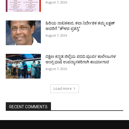
August 7, 2026
ಹಿರಿಯ ನಾಟಕಕಾರ, ಕಲಾ ನಿರ್ದೇಶಕ ತಮ್ಮ ಲಕ್ಷಣ್
ಅವರಿಗೆ “ತೌಳವ ಪ್ರಶಸ್ತಿ”
August 7, 2026
ದಕ್ಷಿಣ ಕನ್ನಡ ಜಿಲ್ಲೆಯ ಪದವಿ ಪೂರ್ವ ಕಾಲೇಜುಗಳ
ಆಂಗ್ಲ ಭಾಷೆ ಉಪನ್ಯಾಸಕರಿಗಾಗಿ ಕಾರ್ಯಾಗಾರ
August 7, 2026
Load more
RECENT COMMENTS