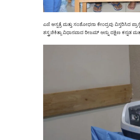
ಎಜೆ ಆಸ್ಪತ್ರೆ ಮತ್ತು ಸಂಶೋಧನಾ ಕೇಂದ್ರವು ವಿಸ್ತರಿಸಿದ ಪ್ರಾಸ
ಶಸ್ತ್ರಚಿಕಿತ್ಸಾ ವಿಧಾನವಾದ ರೀಜಮ್ ಅನ್ನು ದಕ್ಷಿಣ ಕನ್ನಡ ಮತ