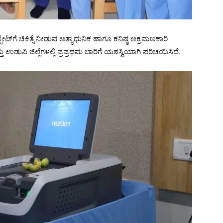
್ಟೇಟ್‌ಗೆ ಚಿಕಿತ್ಸೆ ನೀಡುವ ಅತ್ಯಾಧುನಿಕ ಹಾಗೂ ಕನಿಷ್ಠ ಆಕ್ರಮಣಕಾರಿ
್ತು ಉಡುಪಿ ಜಿಲ್ಲೆಗಳಲ್ಲಿ ಪ್ರಪ್ರಥಮ ಬಾರಿಗೆ ಯಶಸ್ವಿಯಾಗಿ ಪರಿಚಯಿಸಿದೆ.