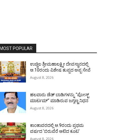
MOST POPULAR
ಉಚ್ಚಿಲ ಶ್ರೀಮಹಾಲಕ್ಷ್ಮೀ ದೇವಸ್ಥಾನದಲ್ಲಿ
ಆ.10ರಂದು ವಿಶೇಷ ತುಪ್ಪದ ಅಪ್ಪ ಸೇವೆ
August 8, 2026
ಹಲವಾರು ಡೆಡ್ ಬಾಡಿಗಳನ್ನು “ಪೋಸ್ಟ್
ಮಾರ್ಟಮ್” ಮಾಡಿರುವ ಜಗ್ಗಣ್ಣ ನಿಧನ
August 8, 2026
ಕಾಂತಾವರದಲ್ಲಿ ಆ.9ರಂದು ಪ್ರಥಮ
ವರ್ಷದ ‘ಬಿರುವೆರೆ ಆಟಿದ ಕೂಟ’
August 8, 2026