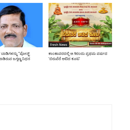
Fresh News
ಬಾಡಿಗಳನ್ನು “ಪೋಸ್ಟ್
ಕಾಂತಾವರದಲ್ಲಿ ಆ.9ರಂದು ಪ್ರಥಮ ವರ್ಷದ
ಡಿರುವ ಜಗ್ಗಣ್ಣ ನಿಧನ
‘ಬಿರುವೆರೆ ಆಟಿದ ಕೂಟ’