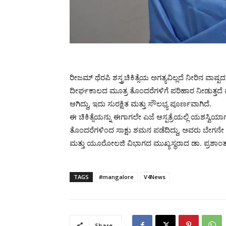
ರೀಜಮ್ ಥೆರಪಿ ಶಸ್ತ್ರಚಿಕಿತ್ಸೆಯ ಅಗತ್ಯವಿಲ್ಲದೆ ನೀರಿನ ವ
ದೀರ್ಘಕಾಲದ ಮೂತ್ರ ತೊಂದರೆಗಳಿಗೆ ಪರಿಹಾರ ನೀಡುತ್ತದೆ ಮತ್ತ
ಆಗಿದ್ದು, ಇದು ಸುರಕ್ಷಿತ ಮತ್ತು ಸೌಲಭ್ಯ ಪೂರ್ಣವಾಗಿದೆ.
ಈ ಚಿಕಿತ್ಸೆಯನ್ನು ಈಗಾಗಲೇ ಎಜೆ ಆಸ್ಪತ್ರೆಯಲ್ಲಿ ಯಶಸ್ವಿಯ
ತೊಂದರೆಗಳಿಂದ ಸಾಕ್ಷು ಶಮನ ಪಡೆದಿದ್ದು, ಅವರು ಬೇಗನೇ ಚ
ಮತ್ತು ಯೂರೋಲಜಿ ವಿಭಾಗದ ಮುಖ್ಯಸ್ಥರಾದ ಡಾ. ಪ್ರಶಾಂತ್ ಮ
TAGS
#mangalore
V4News
Share