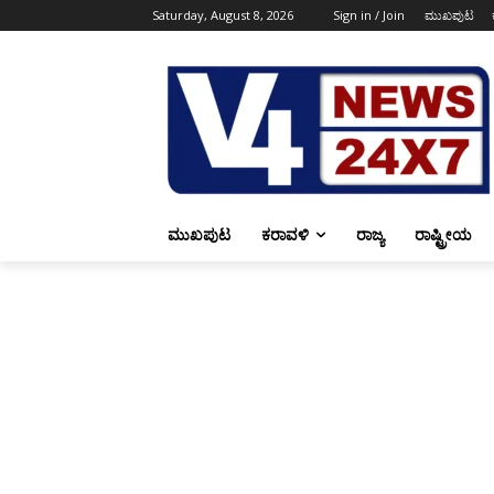
Saturday, August 8, 2026
Sign in / Join
ಮುಖಪುಟ
ಮುಖಪುಟ
ಕರಾವಳಿ
ರಾಜ್ಯ
ರಾಷ್ಟ್ರೀಯ