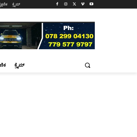
ೈಕ್ಷಣಿಕ
ಕ್ರೈಮ್
್ಷಣಿಕ
ಕ್ರೈಮ್