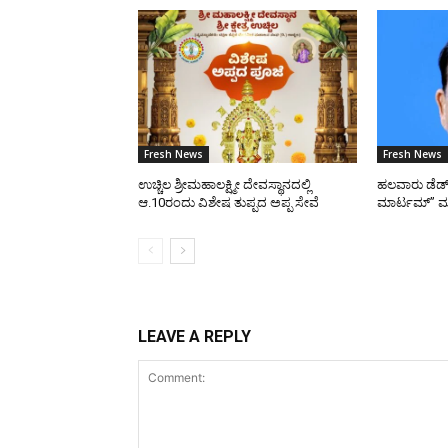
Fresh News
Fresh News
ಉಚ್ಚಿಲ ಶ್ರೀಮಹಾಲಕ್ಷ್ಮೀ ದೇವಸ್ಥಾನದಲ್ಲಿ
ಹಲವಾರು ಡೆಡ್ 
ಆ.10ರಂದು ವಿಶೇಷ ತುಪ್ಪದ ಅಪ್ಪ ಸೇವೆ
ಮಾರ್ಟಮ್” ಮಾ
LEAVE A REPLY