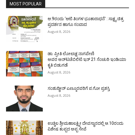
MOST POPULAR
ಆ.9ರಂದು ‘ಆಟಿ ತಿಂಗಳ ಭೂತಾರಾಧನೆ’ : ಸಾಕ್ಷ್ಯ ಚಿತ್ರ
ಪ್ರದರ್ಶನ ಹಾಗೂ ಸಂವಾದ
August 8, 2026
ಡಾ. ಪ್ರೀತಿ ಲೋಲಾಕ್ಷ ನಾಗವೇಣಿ
ಅವರ ಅನ್‌ಟಚೆಬಿಲಿಟಿ ಇನ್ 21 ಸೆಂಚುರಿ ಇಂಡಿಯಾ
ಕೃತಿ ಬಿಡುಗಡೆ
August 8, 2026
ಸಂಶುದ್ಧೀನ್ ಎಣ್ಮೂರವರಿಗೆ ಪ.ಗೋ ಪ್ರಶಸ್ತಿ
August 8, 2026
ಉಚ್ಚಿಲ ಶ್ರೀಮಹಾಲಕ್ಷ್ಮೀ ದೇವಸ್ಥಾನದಲ್ಲಿ ಆ.10ರಂದು
ವಿಶೇಷ ತುಪ್ಪದ ಅಪ್ಪ ಸೇವೆ