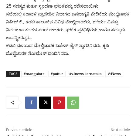
25 ಸದಸ್ಯರ ತುರ್ತು ಸ್ಪಂದನಾ ಘಟಕವನ್ನು ರಚಿಸಲಾಯಿತು.
ಸಭೆಯಲ್ಲಿ ಕರಾವಳಿ ಪ್ರಾದೇಶಿಕ ವಿಭಾಗದ ಜನಜಾಗೃತಿ ವೇದಿಕೆಯ ಮೇಲ್ವಿಚಾರಕ
ನಿತೇಶ್ ಕೆ., ಕಡಬ ತಾಲೂಕಿನ ವಿವಿಧ ಮೇಲ್ವಿಚಾರಕರು, ಶೌರ್ಯ ವಿಪತ್ತು
ನಿರ್ವಹಣಾ ತಂಡದ ಸಂಯೋಜಕರು, ಘಟಕ ಪ್ರತಿನಿಧಿಗಳು ಹಾಗೂ ಸದಸ್ಯರು
ಉಪಸ್ಥಿತರಿದ್ದರು.
ಕಡಬ ವಲಯದ ಮೇಲ್ವಿಚಾರಕ ವಿಜೇಶ್ ಜೈನ್ ಸ್ವಾಗತಿಸಿದರು. ಕೃಷಿ
ಮೇಲ್ವಿಚಾರಕ ಸೋಮೇಶ್ ವಂದಿಸಿದರು.
TAGS
#mangalore
#puttur
#v4news karnataka
V4News
Previous article
Next article