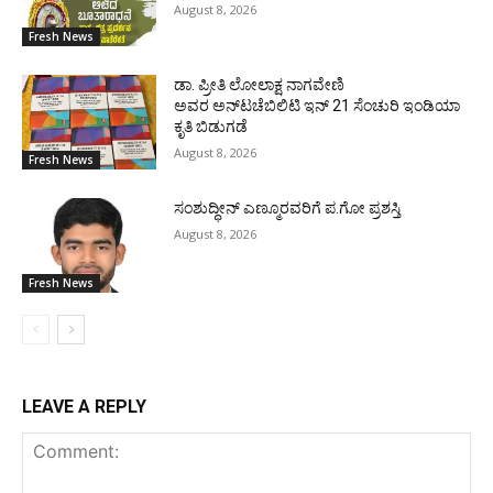
August 8, 2026
Fresh News
ಡಾ. ಪ್ರೀತಿ ಲೋಲಾಕ್ಷ ನಾಗವೇಣಿ
ಅವರ ಅನ್‌ಟಚೆಬಿಲಿಟಿ ಇನ್ 21 ಸೆಂಚುರಿ ಇಂಡಿಯಾ
ಕೃತಿ ಬಿಡುಗಡೆ
August 8, 2026
Fresh News
ಸಂಶುದ್ಧೀನ್ ಎಣ್ಮೂರವರಿಗೆ ಪ.ಗೋ ಪ್ರಶಸ್ತಿ
August 8, 2026
Fresh News
LEAVE A REPLY