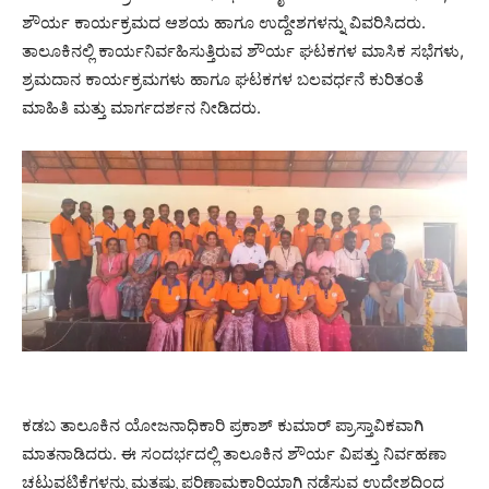
ಶೌರ್ಯ ಕಾರ್ಯಕ್ರಮದ ಆಶಯ ಹಾಗೂ ಉದ್ದೇಶಗಳನ್ನು ವಿವರಿಸಿದರು.
ತಾಲೂಕಿನಲ್ಲಿ ಕಾರ್ಯನಿರ್ವಹಿಸುತ್ತಿರುವ ಶೌರ್ಯ ಘಟಕಗಳ ಮಾಸಿಕ ಸಭೆಗಳು,
ಶ್ರಮದಾನ ಕಾರ್ಯಕ್ರಮಗಳು ಹಾಗೂ ಘಟಕಗಳ ಬಲವರ್ಧನೆ ಕುರಿತಂತೆ
ಮಾಹಿತಿ ಮತ್ತು ಮಾರ್ಗದರ್ಶನ ನೀಡಿದರು.
ಕಡಬ ತಾಲೂಕಿನ ಯೋಜನಾಧಿಕಾರಿ ಪ್ರಕಾಶ್ ಕುಮಾರ್ ಪ್ರಾಸ್ತಾವಿಕವಾಗಿ
ಮಾತನಾಡಿದರು. ಈ ಸಂದರ್ಭದಲ್ಲಿ ತಾಲೂಕಿನ ಶೌರ್ಯ ವಿಪತ್ತು ನಿರ್ವಹಣಾ
ಚಟುವಟಿಕೆಗಳನ್ನು ಮತ್ತಷ್ಟು ಪರಿಣಾಮಕಾರಿಯಾಗಿ ನಡೆಸುವ ಉದ್ದೇಶದಿಂದ