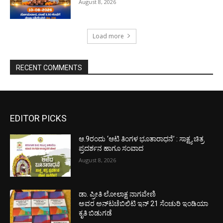
August 8, 2026
Load more
RECENT COMMENTS
EDITOR PICKS
ಆ.9ರಂದು ‘ಆಟಿ ತಿಂಗಳ ಭೂತಾರಾಧನೆ’ : ಸಾಕ್ಷ್ಯ ಚಿತ್ರ
ಪ್ರದರ್ಶನ ಹಾಗೂ ಸಂವಾದ
August 8, 2026
ಡಾ. ಪ್ರೀತಿ ಲೋಲಾಕ್ಷ ನಾಗವೇಣಿ
ಅವರ ಅನ್‌ಟಚೆಬಿಲಿಟಿ ಇನ್ 21 ಸೆಂಚುರಿ ಇಂಡಿಯಾ
ಕೃತಿ ಬಿಡುಗಡೆ