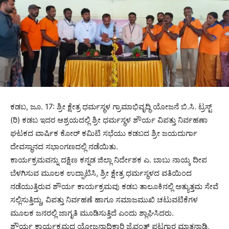
ಕಡಬ, ಜೂ. 17: ಶ್ರೀ ಕ್ಷೇತ್ರ ಧರ್ಮಸ್ಥಳ ಗ್ರಾಮಾಭಿವೃದ್ಧಿ ಯೋಜನೆ ಬಿ.ಸಿ. ಟ್ರಸ್ಟ್
(ರಿ) ಕಡಬ ಇದರ ಆಶ್ರಯದಲ್ಲಿ ಶ್ರೀ ಧರ್ಮಸ್ಥಳ ಶೌರ್ಯ ವಿಪತ್ತು ನಿರ್ವಹಣಾ
ಘಟಕದ ವಾರ್ಷಿಕ ಕೋರ್ ಕಮಿಟಿ ಸಭೆಯು ಕಡಬದ ಶ್ರೀ ಜಯದುರ್ಗಾ
ದೇವಸ್ಥಾನದ ಸಭಾಂಗಣದಲ್ಲಿ ನಡೆಯಿತು.
ಕಾರ್ಯಕ್ರಮವನ್ನು ದಕ್ಷಿಣ ಕನ್ನಡ ಜಿಲ್ಲಾ ನಿರ್ದೇಶಕ ಎ. ಬಾಬು ನಾಯ್ಕ ದೀಪ
ಬೆಳಗಿಸುವ ಮೂಲಕ ಉದ್ಘಾಟಿಸಿ, ಶ್ರೀ ಕ್ಷೇತ್ರ ಧರ್ಮಸ್ಥಳದ ವತಿಯಿಂದ
ನಡೆಯುತ್ತಿರುವ ಶೌರ್ಯ ಕಾರ್ಯಕ್ರಮವು ಕಡಬ ತಾಲೂಕಿನಲ್ಲಿ ಅತ್ಯುತ್ತಮ ಸೇವೆ
ಸಲ್ಲಿಸುತ್ತಿದ್ದು, ವಿಪತ್ತು ನಿರ್ವಹಣೆ ಹಾಗೂ ಸಮಾಜಮುಖಿ ಚಟುವಟಿಕೆಗಳ
ಮೂಲಕ ಜನರಲ್ಲಿ ಜಾಗೃತಿ ಮೂಡಿಸುತ್ತಿದೆ ಎಂದು ಶ್ಲಾಘಿಸಿದರು.
ಶೌರ್ಯ ಕಾರ್ಯಕ್ರಮದ ಯೋಜನಾಧಿಕಾರಿ ಜೈವಂತ್ ಪಟಗಾರ ಮಾತನಾಡಿ,