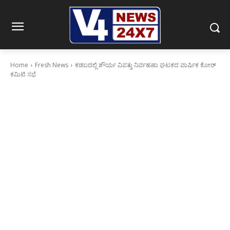
Home
Fresh News
ಕಡಬದಲ್ಲಿ ಶೌರ್ಯ ವಿಪತ್ತು ನಿರ್ವಹಣಾ ಘಟಕದ ವಾರ್ಷಿಕ ಕೋರ್
ಕಮಿಟಿ ಸಭೆ