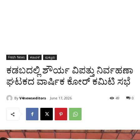
Fresh News
ಕರಾವಳಿ
ಪುತ್ತೂರು
ಕಡಬದಲ್ಲಿ ಶೌರ್ಯ ವಿಪತ್ತು ನಿರ್ವಹಣಾ
ಘಟಕದ ವಾರ್ಷಿಕ ಕೋರ್ ಕಮಿಟಿ ಸಭೆ
By
V4newseditors
June 17, 2026
49
0