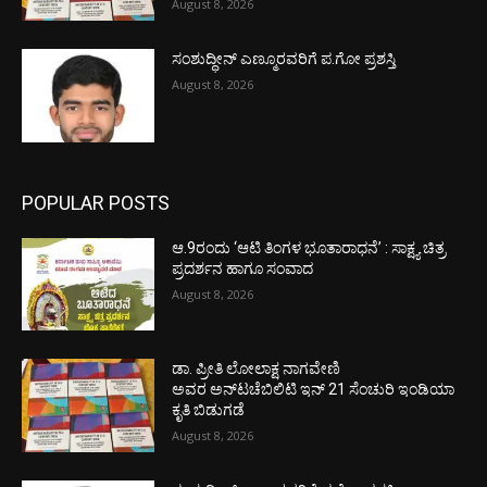
August 8, 2026
ಸಂಶುದ್ಧೀನ್ ಎಣ್ಮೂರವರಿಗೆ ಪ.ಗೋ ಪ್ರಶಸ್ತಿ
August 8, 2026
POPULAR POSTS
ಆ.9ರಂದು ‘ಆಟಿ ತಿಂಗಳ ಭೂತಾರಾಧನೆ’ : ಸಾಕ್ಷ್ಯ ಚಿತ್ರ
ಪ್ರದರ್ಶನ ಹಾಗೂ ಸಂವಾದ
August 8, 2026
ಡಾ. ಪ್ರೀತಿ ಲೋಲಾಕ್ಷ ನಾಗವೇಣಿ
ಅವರ ಅನ್‌ಟಚೆಬಿಲಿಟಿ ಇನ್ 21 ಸೆಂಚುರಿ ಇಂಡಿಯಾ
ಕೃತಿ ಬಿಡುಗಡೆ
August 8, 2026