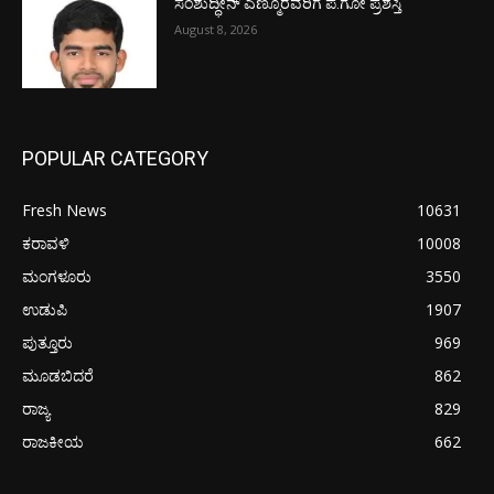
ಸಂಶುದ್ಧೀನ್ ಎಣ್ಮೂರವರಿಗೆ ಪ.ಗೋ ಪ್ರಶಸ್ತಿ
August 8, 2026
POPULAR CATEGORY
Fresh News
10631
ಕರಾವಳಿ
10008
ಮಂಗಳೂರು
3550
ಉಡುಪಿ
1907
ಪುತ್ತೂರು
969
ಮೂಡಬಿದರೆ
862
ರಾಜ್ಯ
829
ರಾಜಕೀಯ
662